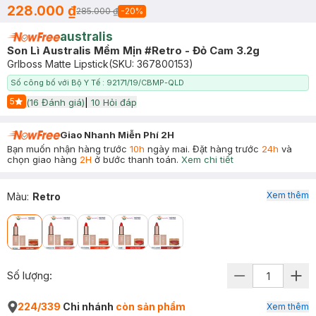
228.000 ₫
285.000 ₫
-
20
%
australis
Son Lì Australis Mềm Mịn #Retro - Đỏ Cam 3.2g
Grlboss Matte Lipstick
(SKU:
367800153
)
Số công bố với Bộ Y Tế : 92171/19/CBMP-QLD
5
(
16
Đánh giá)
|
10
Hỏi đáp
Start Icon
Giao Nhanh Miễn Phí 2H
Bạn muốn nhận hàng trước
10h
ngày mai. Đặt hàng trước
24h
và
chọn giao hàng
2H
ở bước thanh toán.
Xem chi tiết
Xem thêm
Màu
:
Retro
Số lượng:
224/339
Chi nhánh
còn sản phẩm
Xem thêm