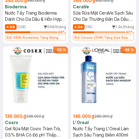
343.000 ₫
369.000 ₫
560.000 ₫
490.000 ₫
Bioderma
CeraVe
Nước Tẩy Trang Bioderma
Sữa Rửa Mặt CeraVe Sạch Sâu
Dành Cho Da Dầu & Hỗn Hợp
Cho Da Thường Đến Da Dầu
500ml
473ml
(228)
698/tháng
(116)
1.4k/tháng
4.9
4.9
48
%
40
%
Bill 399k Bioderma Tặng Bông
Bill Cerave 299K Tặng Sữa Rửa
Tẩy Trang Hộp 50 Miếng (SL có
Mặt Cerave 30ml (SL có hạn)
hạn)
-
53
%
-
49
%
139.000 ₫
146.000 ₫
298.000 ₫
289.000 ₫
Cosrx
L'Oreal
Gel Rửa Mặt Cosrx Tràm Trà,
Nước Tẩy Trang L'Oreal Làm
0.5% BHA Có Độ pH Thấp
Sạch Sâu Trang Điểm 400ml