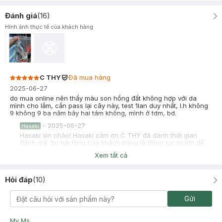
Đánh giá
(
16
)
Hình ảnh thực tế của khách hàng
C THY
Đã mua hàng
2025-06-27
do mua online nên thấy màu son hồng đất không hợp với da
mình cho lắm, cần pass lại cây này, test 1lan duy nhất, l.h không
9 không 9 ba năm bảy hai tám không, mình ở tdm, bd.
-
2025-06-27
Hasaki
Hasaki xin chào! Hasaki cảm ơn C THY đã dành thời gian
đánh giá. Sự hài lòng của khách hàng là động lực to lớn để
Hasaki ngày càng phát triển hơn nữa về chất lượng dịch vụ.
Xem tất cả
Cảm ơn bạn đã tin tưởng và mua sắm tại Hasaki!
HUỲNH NHƯ
Đã mua hàng
Hỏi đáp
(
10
)
2025-01-12
son mịn lì không bị khô môi ạ❤️
Gửi
My Ms