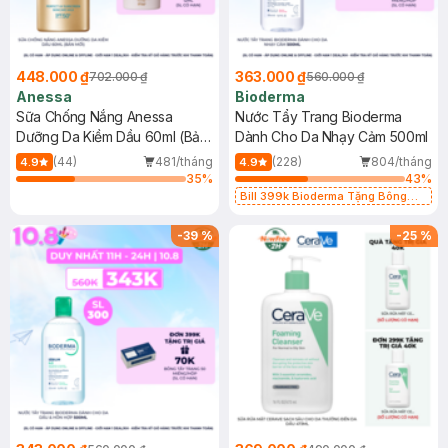
448.000 ₫
363.000 ₫
702.000 ₫
560.000 ₫
Anessa
Bioderma
Sữa Chống Nắng Anessa
Nước Tẩy Trang Bioderma
Dưỡng Da Kiềm Dầu 60ml (Bản
Dành Cho Da Nhạy Cảm 500ml
Mới)
(44)
481/tháng
(228)
804/tháng
4.9
4.9
35
%
43
%
Bill 399k Bioderma Tặng Bông
Tẩy Trang Hộp 50 Miếng (SL có
hạn)
-
39
%
-
25
%