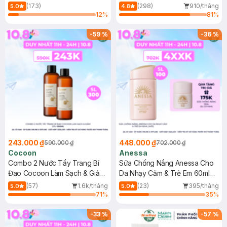
150ml
(173)
(298)
910/tháng
5.0
4.8
12
%
81
%
-
59
%
-
36
%
243.000 ₫
448.000 ₫
590.000 ₫
702.000 ₫
Cocoon
Anessa
Combo 2 Nước Tẩy Trang Bí
Sữa Chống Nắng Anessa Cho
Đao Cocoon Làm Sạch & Giảm
Da Nhạy Cảm & Trẻ Em 60ml
Dầu 500ml
(Mới)
(57)
1.6k/tháng
(23)
395/tháng
5.0
5.0
71
%
35
%
-
33
%
-
57
%