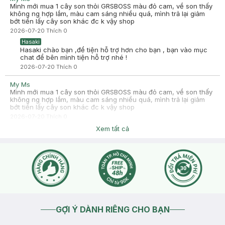
Mình mới mua 1 cây son thỏi GRSBOSS màu đỏ cam, về son thấy
không ng hợp lắm, màu cam sáng nhiều quá, mình trả lại giảm
bớt tiền lấy cây son khác đc k vậy shop
2026-07-20
Thích
0
Hasaki
Hasaki chào bạn ,để tiện hỗ trợ hơn cho bạn , bạn vào mục
chat để bên mình tiện hỗ trợ nhé !
2026-07-20
Thích
0
My Ms
Mình mới mua 1 cây son thỏi GRSBOSS màu đỏ cam, về son thấy
không ng hợp lắm, màu cam sáng nhiều quá, mình trả lại giảm
bớt tiền lấy cây son khác đc k vậy shop
2026-07-20
Thích
0
Hasaki
Xem tất cả
Hasaki chào bạn ,để tiện hỗ trợ hơn cho bạn , bạn vào mục
chat để bên mình tiện hỗ trợ nhé !
2026-07-20
Thích
0
GỢI Ý DÀNH RIÊNG CHO BẠN