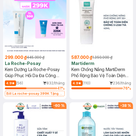
299.000 ₫
587.000 ₫
445.000 ₫
1.350.000 ₫
La Roche-Posay
Martiderm
Kem Dưỡng La Roche-Posay
Kem Chống Nắng MartiDerm
Giúp Phục Hồi Da Đa Công
Phổ Rộng Bảo Vệ Toàn Diện
Dụng 40ml
40ml
(56)
832/tháng
(110)
236/tháng
4.9
4.9
41
%
76
%
Bill La roche-posay 399K Tặng
Gel rửa mặt da dầu nhạy cảm 50ml
(SL có hạn)
-
60
%
-
38
%