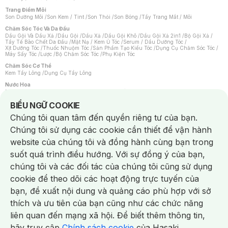
Trang Điểm Môi
Son Dưỡng Môi
/
Son Kem / Tint
/
Son Thỏi
/
Son Bóng
/
Tẩy Trang Mắt / Môi
Chăm Sóc Tóc Và Da Đầu
Dầu Gội Và Dầu Xả
/
Dầu Gội
/
Dầu Xả
/
Dầu Gội Khô
/
Dầu Gội Xả 2in1
/
Bộ Gội Xả
/
Tẩy Tế Bào Chết Da Đầu
/
Mặt Nạ / Kem Ủ Tóc
/
Serum / Dầu Dưỡng Tóc
/
Xịt Dưỡng Tóc
/
Thuốc Nhuộm Tóc
/
Sản Phẩm Tạo Kiểu Tóc
/
Dụng Cụ Chăm Sóc Tóc
/
Máy Sấy Tóc
/
Lược
/
Bộ Chăm Sóc Tóc
/
Phụ Kiện Tóc
Chăm Sóc Cơ Thể
Kem Tẩy Lông
/
Dụng Cụ Tẩy Lông
Nước Hoa
Nước Hoa Nữ
/
Nước Hoa Nam
/
Nước Hoa Cao Cấp
/
Xịt Thơm Toàn Thân
/
Nước Hoa Vùng Kín
Notice about cookies usage
BIỂU NGỮ COOKIE
Chăm Sóc Cá Nhân
Chúng tôi quan tâm đến quyền riêng tư của bạn.
Chống Muỗi
/
Khẩu Trang
/
Máy Massage
/
Mặt Nạ Xông Hơi
/
Nước Rửa Tay
/
Sản Phẩm Chăm Sóc Khác
/
Bàn Chải Đánh Răng
/
Bàn Chải Điện
/
Chúng tôi sử dụng các cookie cần thiết để vận hành
Hỗ Trợ Trắng Răng
/
Kem Đánh Răng
/
Máy Tăm Nước
/
Nước Súc Miệng
/
Tăm / Chỉ Nha Khoa
/
Xịt Thơm Miệng
/
Dung Dịch Vệ Sinh
/
Dưỡng Vùng Kín
/
website của chúng tôi và đồng hành cùng bạn trong
Khăn Ướt Vệ Sinh Vùng Kín
/
Băng Vệ Sinh
/
Tampon
/
Bọt Cạo Râu
/
Dao Cạo Râu
/
Máy Cạo Râu
suốt quá trình điều hướng. Với sự đồng ý của bạn,
Vấn Đề Về Da
chúng tôi và các đối tác của chúng tôi cũng sử dụng
Da Dầu / Lỗ Chân Lông To
/
Da Khô / Mất Nước
/
Da Lão Hóa
/
Da Mụn
/
Da Nhạy Cảm / Kích Ứng
/
Da Xỉn Màu
/
Thâm / Nám / Tàn Nhang
/
cookie để theo dõi các hoạt động trực tuyến của
Quầng Thâm & Bọng Mắt
/
Sẹo
/
Viêm Da Cơ Địa
bạn, đề xuất nội dung và quảng cáo phù hợp với sở
Dụng Cụ / Phụ Kiện Chăm Sóc Da
Chat i
Bông Tẩy Trang
/
Khăn Lau Mặt Khô
/
Dụng Cụ / Máy Rửa Mặt
/
Máy Chăm Sóc Da
/
thích và ưu tiên của bạn cũng như các chức năng
Dụng Cụ Chăm Sóc Khác
liên quan đến mạng xã hội. Để biết thêm thông tin,
hãy truy cập
Chính sách cookie
của Hasaki.
NowFree 2H
Giao Nhanh Miễn Phí 2H
Xem chi tiết