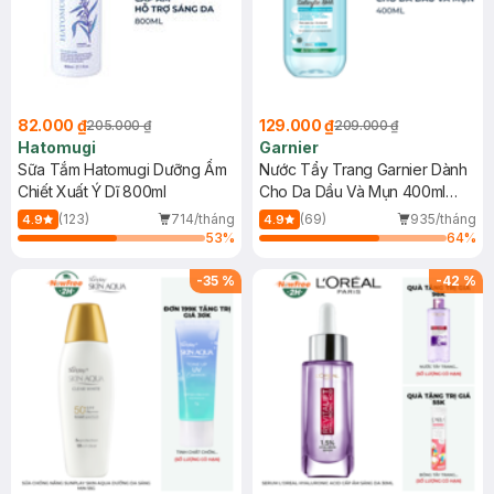
82.000 ₫
129.000 ₫
205.000 ₫
209.000 ₫
Hatomugi
Garnier
Sữa Tắm Hatomugi Dưỡng Ẩm
Nước Tẩy Trang Garnier Dành
Chiết Xuất Ý Dĩ 800ml
Cho Da Dầu Và Mụn 400ml
(Mới)
(123)
714/tháng
(69)
935/tháng
4.9
4.9
53
%
64
%
-
35
%
-
42
%