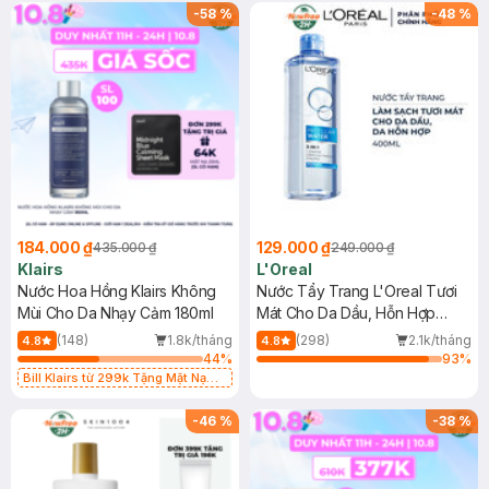
-
58
%
-
48
%
184.000 ₫
129.000 ₫
435.000 ₫
249.000 ₫
Klairs
L'Oreal
Nước Hoa Hồng Klairs Không
Nước Tẩy Trang L'Oreal Tươi
Mùi Cho Da Nhạy Cảm 180ml
Mát Cho Da Dầu, Hỗn Hợp
400ml
(148)
1.8k/tháng
(298)
2.1k/tháng
4.8
4.8
44
%
93
%
Bill Klairs từ 299k Tặng Mặt Nạ
Làm Dịu Da & Kiểm Soát Dầu Nhờn
25ml (SL Có Hạn)
-
46
%
-
38
%