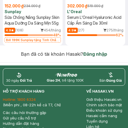
152.000 ₫
302.000 ₫
234.000 ₫
519.000 ₫
Sunplay
L'Oreal
Sữa Chống Nắng Sunplay Skin
Serum L'Oreal Hyaluronic Acid
Aqua Dưỡng Da Sáng Mịn 55g
Cấp Ẩm Sáng Da 30ml
(108)
454/tháng
(27)
275/tháng
4.9
4.9
48
%
62
%
Bill 199K Sunplay tặng Tinh Chất
Chống Nắng 7g trị giá 30K (SL có
hạn)
Bạn đã có tài khoản Hasaki?
Đăng nhập
return
nowfree
price
HỖ TRỢ KHÁCH HÀNG
VỀ HASAKI.VN
Hotline:
1800 6324
Giới thiệu Hasaki.vn
(Miễn phí , 08-22h kể cả T7, CN)
Chính sách bảo mật
Điều khoản sử dụng
Các câu hỏi thường gặp
Hasaki cẩm nang
Gửi yêu cầu hỗ trợ
Tuyển dụng
Hướng dẫn đặt hàng
Liên hệ