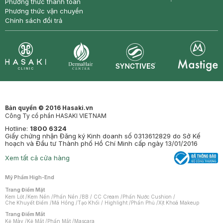
Phương thức thanh toán
Phương thức vận chuyển
Chính sách đổi trả
Synctives
Clinic
Dermahair
Mastige
Bản quyền © 2016 Hasaki.vn
Công Ty cổ phần HASAKI VIETNAM
Hotline:
1800 6324
Giấy chứng nhận Đăng ký Kinh doanh số 0313612829 do Sở Kế
hoạch và Đầu tư Thành phố Hồ Chí Minh cấp ngày 13/01/2016
Xem tất cả cửa hàng
Mỹ Phẩm High-End
Trang Điểm Mặt
Kem Lót
/
Kem Nền
/
Phấn Nền
/
BB / CC Cream
/
Phấn Nước Cushion
/
Che Khuyết Điểm
/
Má Hồng
/
Tạo Khối / Highlight
/
Phấn Phủ
/
Xịt Khoá Makeup
Trang Điểm Mắt
Kẻ Mày
/
Kẻ Mắt
/
Phấn Mắt
/
Mascara