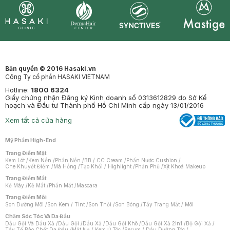
Synctives
Clinic
Dermahair
Mastige
Bản quyền © 2016 Hasaki.vn
Công Ty cổ phần HASAKI VIETNAM
Hotline:
1800 6324
Giấy chứng nhận Đăng ký Kinh doanh số 0313612829 do Sở Kế
hoạch và Đầu tư Thành phố Hồ Chí Minh cấp ngày 13/01/2016
Xem tất cả cửa hàng
Mỹ Phẩm High-End
Trang Điểm Mặt
Kem Lót
/
Kem Nền
/
Phấn Nền
/
BB / CC Cream
/
Phấn Nước Cushion
/
Che Khuyết Điểm
/
Má Hồng
/
Tạo Khối / Highlight
/
Phấn Phủ
/
Xịt Khoá Makeup
Trang Điểm Mắt
Kẻ Mày
/
Kẻ Mắt
/
Phấn Mắt
/
Mascara
Trang Điểm Môi
Son Dưỡng Môi
/
Son Kem / Tint
/
Son Thỏi
/
Son Bóng
/
Tẩy Trang Mắt / Môi
Chăm Sóc Tóc Và Da Đầu
Dầu Gội Và Dầu Xả
/
Dầu Gội
/
Dầu Xả
/
Dầu Gội Khô
/
Dầu Gội Xả 2in1
/
Bộ Gội Xả
/
Tẩy Tế Bào Chết Da Đầu
/
Mặt Nạ / Kem Ủ Tóc
/
Serum / Dầu Dưỡng Tóc
/