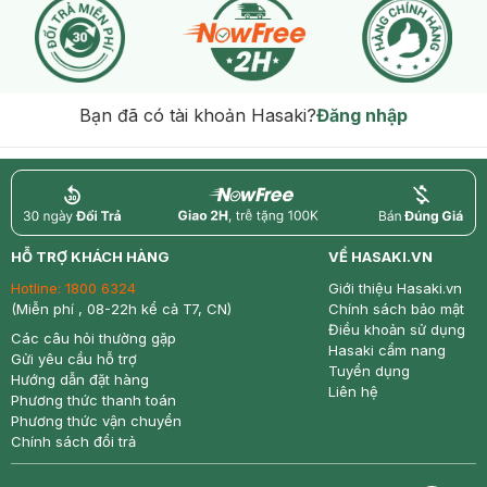
Bạn đã có tài khoản Hasaki?
Đăng nhập
return
nowfree
price
HỖ TRỢ KHÁCH HÀNG
VỀ HASAKI.VN
Hotline:
1800 6324
Giới thiệu Hasaki.vn
(Miễn phí , 08-22h kể cả T7, CN)
Chính sách bảo mật
Điều khoản sử dụng
Các câu hỏi thường gặp
Hasaki cẩm nang
Gửi yêu cầu hỗ trợ
Tuyển dụng
Hướng dẫn đặt hàng
Liên hệ
Phương thức thanh toán
Phương thức vận chuyển
Chính sách đổi trả