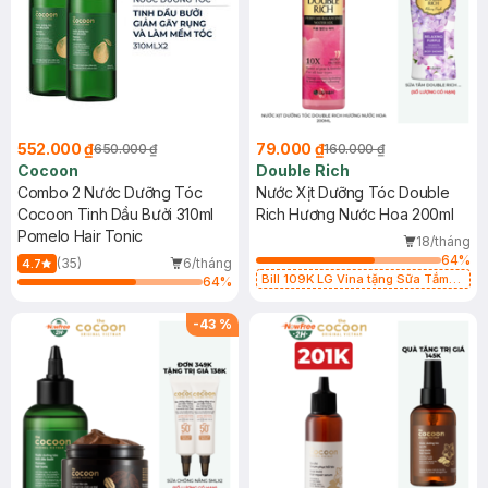
552.000 ₫
79.000 ₫
650.000 ₫
160.000 ₫
Cocoon
Double Rich
Combo 2 Nước Dưỡng Tóc
Nước Xịt Dưỡng Tóc Double
Cocoon Tinh Dầu Bưởi 310ml
Rich Hương Nước Hoa 200ml
Pomelo Hair Tonic
18/tháng
64
%
(35)
6/tháng
4.7
Bill 109K LG Vina tặng Sữa Tắm
64
%
Hương Hoa Nhài 200g trị giá 29K
(SL có hạn)
-
43
%