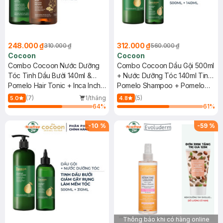
248.000 ₫
312.000 ₫
310.000 ₫
560.000 ₫
Cocoon
Cocoon
Combo Cocoon Nước Dưỡng
Combo Cocoon Dầu Gội 500ml
Tóc Tinh Dầu Bưởi 140ml &
+ Nước Dưỡng Tóc 140ml Tinh
Nước Dưỡng Tóc Sa-Chi 140ml
Pomelo Hair Tonic + Inca Inchi
Dầu Bưởi
Pomelo Shampoo + Pomelo
Hair Tonic
Hair Tonic
(7)
1/tháng
(5)
5.0
4.8
64
%
61
%
-
10
%
-
59
%
Thông báo khi có hàng online