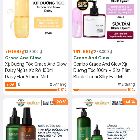
79.000 ₫
161.000 ₫
139.000 ₫
278.000 ₫
Grace And Glow
Grace And Glow
Xịt Dưỡng Tóc Grace And Glow
Combo Grace And Glow Xịt
Daisy Ngừa Xơ Rối 100ml
Dưỡng Tóc 100ml + Sữa Tắm
Daisy Hair Vitamin Mist
400ml Black Opium
Black Opium Silky Hair Mist
Spray Soft And Silk Hair With
(1)
5/tháng
2/tháng
5.0
Golden Marula + Olive Oil +
98
%
10
%
Brightening Body Wash
-
20
%
-
44
%