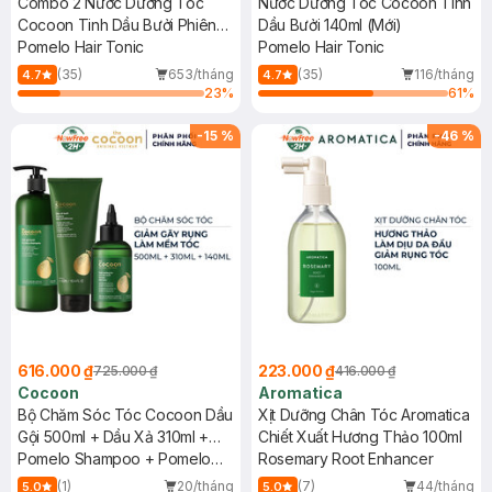
Combo 2 Nước Dưỡng Tóc
Nước Dưỡng Tóc Cocoon Tinh
Cocoon Tinh Dầu Bưởi Phiên
Dầu Bưởi 140ml (Mới)
Bản Mới 140ml
Pomelo Hair Tonic
Pomelo Hair Tonic
(35)
653/tháng
(35)
116/tháng
4.7
4.7
23
%
61
%
-
15
%
-
46
%
616.000 ₫
223.000 ₫
725.000 ₫
416.000 ₫
Cocoon
Aromatica
Bộ Chăm Sóc Tóc Cocoon Dầu
Xịt Dưỡng Chân Tóc Aromatica
Gội 500ml + Dầu Xả 310ml +
Chiết Xuất Hương Thảo 100ml
Nước Dưỡng Tóc Tinh Dầu
Pomelo Shampoo + Pomelo
Rosemary Root Enhancer
Bưởi 140ml
Hair Conditioner + Pomelo Hair
(1)
20/tháng
(7)
44/tháng
5.0
5.0