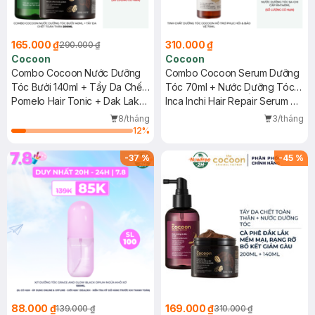
165.000 ₫
310.000 ₫
290.000 ₫
Cocoon
Cocoon
Combo Cocoon Nước Dưỡng
Combo Cocoon Serum Dưỡng
Tóc Bưởi 140ml + Tẩy Da Chết
Tóc 70ml + Nước Dưỡng Tóc
Toàn Thân 200ml
Pomelo Hair Tonic + Dak Lak
140ml Sa-Chi Cấp Ẩm, Hỗ Trợ
Inca Inchi Hair Repair Serum +
Coffee Body Polish
Phục Hồi Hư Tổn
Hair Tonic
8/tháng
3/tháng
12
%
-
37
%
-
45
%
88.000 ₫
169.000 ₫
139.000 ₫
310.000 ₫