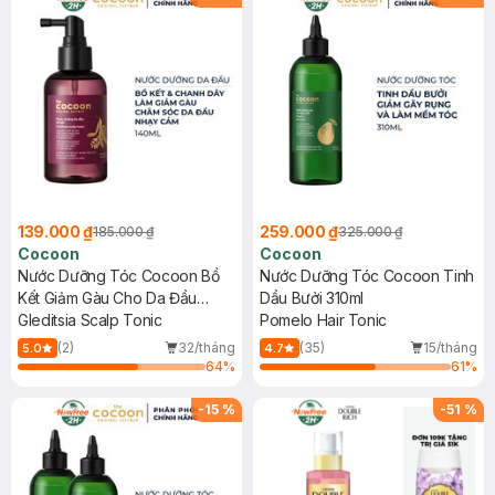
139.000 ₫
259.000 ₫
185.000 ₫
325.000 ₫
Cocoon
Cocoon
Nước Dưỡng Tóc Cocoon Bồ
Nước Dưỡng Tóc Cocoon Tinh
Kết Giảm Gàu Cho Da Đầu
Dầu Bưởi 310ml
Nhạy Cảm 140ml
Gleditsia Scalp Tonic
Pomelo Hair Tonic
(2)
32/tháng
(35)
15/tháng
5.0
4.7
64
%
61
%
-
15
%
-
51
%