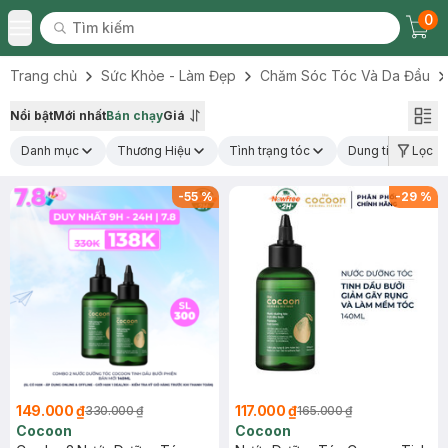
0
Tìm kiếm
Chec
Tìm kiếm
Toggle Menu
Trang chủ
Sức Khỏe - Làm Đẹp
Chăm Sóc Tóc Và Da Đầu
Nổi bật
Mới nhất
Bán chạy
Giá
Danh mục
Thương Hiệu
Tình trạng tóc
Dung tích
Lọc
T
-
55
%
-
29
%
149.000 ₫
117.000 ₫
330.000 ₫
165.000 ₫
Cocoon
Cocoon