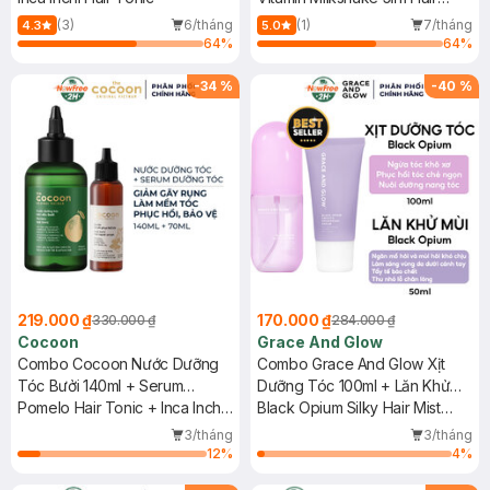
Vitamin
(3)
6/tháng
(1)
7/tháng
4.3
5.0
64
%
64
%
-
34
%
-
40
%
219.000 ₫
170.000 ₫
330.000 ₫
284.000 ₫
Cocoon
Grace And Glow
Combo Cocoon Nước Dưỡng
Combo Grace And Glow Xịt
Tóc Bưởi 140ml + Serum
Dưỡng Tóc 100ml + Lăn Khử
Dưỡng Tóc Phục Hồi & Bảo Vệ
Pomelo Hair Tonic + Inca Inchi
Mùi 50ml Black Opium
Black Opium Silky Hair Mist
70ml
Hair Repair Serum
Spray Soft And Silk Hair With
3/tháng
3/tháng
Golden Marula + Olive Oil +
12
%
4
%
Smooth Deodorant Serum