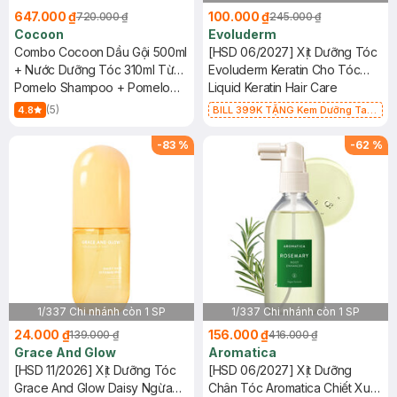
647.000 ₫
100.000 ₫
720.000 ₫
245.000 ₫
Cocoon
Evoluderm
Combo Cocoon Dầu Gội 500ml
[HSD 06/2027] Xịt Dưỡng Tóc
+ Nước Dưỡng Tóc 310ml Từ
Evoluderm Keratin Cho Tóc
Tinh Dầu Bưởi
Pomelo Shampoo + Pomelo
Khô, Xỉn Màu 250ml
Liquid Keratin Hair Care
Hair Tonic
(5)
4.8
BILL 399K TẶNG Kem Dưỡng Tay
Từ Bơ Hạt Mỡ Cấp Ẩm 50ml trị giá
125K (SL có hạn)
-
83
%
-
62
%
1/337 Chi nhánh còn 1 SP
1/337 Chi nhánh còn 1 SP
24.000 ₫
156.000 ₫
139.000 ₫
416.000 ₫
Grace And Glow
Aromatica
[HSD 11/2026] Xịt Dưỡng Tóc
[HSD 06/2027] Xịt Dưỡng
Grace And Glow Daisy Ngừa
Chân Tóc Aromatica Chiết Xuất