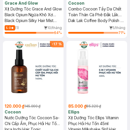
Grace And Glow
Cocoon
Xịt Dưỡng Tóc Grace And Glow
Combo Cocoon Tẩy Da Chết
Black Opium Ngừa Khô Xơ
Toàn Thân Cà Phê Đắk Lắk
100ml
Black Opium Silky Hair Mist
200ml + Nước Dưỡng Tóc Bồ
Dak Lak Coffee Body Polish +
Spray Soft And Silk Hair With
Kết Giảm Gàu 140ml
Gleditsia Scalp Tonic
(1)
10/tháng
5/tháng
5.0
Golden Marula + Olive Oil
64
%
71
%
-
17
%
120.000 ₫
85.000 ₫
145.000 ₫
85.320 ₫
Cocoon
Ellips
Nước Dưỡng Tóc Cocoon Sa-
Xịt Dưỡng Tóc Ellips Vitamin
Chi Cấp Ẩm, Phục Hồi Hư Tổn
Phục Hồi Hư Tổn 45ml
140ml
Inca Inchi Hair Tonic
Vitamin Milkshake 5In1 Hair