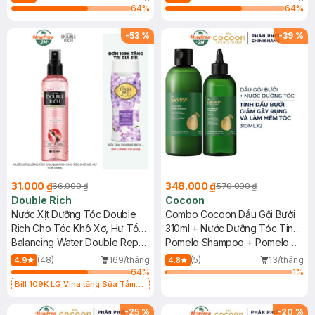
Tonic
64
%
64
%
-
53
%
-
39
%
31.000 ₫
348.000 ₫
66.000 ₫
570.000 ₫
Double Rich
Cocoon
Nước Xịt Dưỡng Tóc Double
Combo Cocoon Dầu Gội Bưởi
Rich Cho Tóc Khô Xơ, Hư Tổn
310ml + Nước Dưỡng Tóc Tinh
120ml
Balancing Water Double Repair
Dầu Bưởi 310ml
Pomelo Shampoo + Pomelo
UV Protection
Hair Tonic
(48)
169/tháng
(5)
13/tháng
4.9
4.8
64
%
1
%
Bill 109K LG Vina tặng Sữa Tắm
Hương Hoa Nhài 200g trị giá 29K
(SL có hạn)
-
25
%
-
20
%