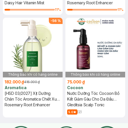
Xơ Rối 100ml
Daisy Hair Vitamin Mist
Hương Thảo 100ml
Rosemary Root Enhancer
11
%
11
%
-
56
%
Thông báo khi có hàng online
Thông báo khi có hàng online
182.000 ₫
75.000 ₫
416.000 ₫
Aromatica
Cocoon
[HSD 03/2027] Xịt Dưỡng
Nước Dưỡng Tóc Cocoon Bồ
Chân Tóc Aromatica Chiết Xuất
Kết Giảm Gàu Cho Da Đầu
Hương Thảo 100ml
Rosemary Root Enhancer
Nhạy Cảm 50ml
Gleditsia Scalp Tonic
(2)
5.0