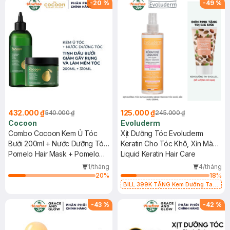
-
20
%
-
49
%
432.000 ₫
125.000 ₫
540.000 ₫
245.000 ₫
Cocoon
Evoluderm
Combo Cocoon Kem Ủ Tóc
Xịt Dưỡng Tóc Evoluderm
Bưởi 200ml + Nước Dưỡng Tóc
Keratin Cho Tóc Khô, Xỉn Màu
Tinh Dầu Bưởi 310ml
Pomelo Hair Mask + Pomelo
250ml
Liquid Keratin Hair Care
Hair Tonic
1/tháng
4/tháng
20
%
18
%
BILL 399K TẶNG Kem Dưỡng Tay
Từ Bơ Hạt Mỡ Cấp Ẩm 50ml trị giá
125K (SL có hạn)
-
43
%
-
42
%