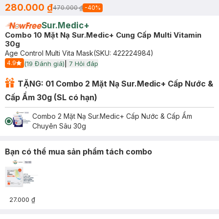
280.000 ₫
470.000 ₫
-
40
%
Sur.Medic+
Combo 10 Mặt Nạ Sur.Medic+ Cung Cấp Multi Vitamin
30g
Age Control Multi Vita Mask
(SKU:
422224984
)
4.9
(
19
Đánh giá)
|
7
Hỏi đáp
Start Icon
TẶNG: 01 Combo 2 Mặt Nạ Sur.Medic+ Cấp Nước &
Cấp Ẩm 30g (SL có hạn)
Combo 2 Mặt Nạ Sur.Medic+ Cấp Nước & Cấp Ẩm
Chuyên Sâu 30g
Bạn có thể mua sản phẩm tách combo
27.000 ₫