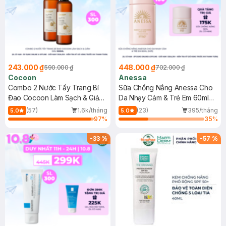
243.000 ₫
448.000 ₫
590.000 ₫
702.000 ₫
Cocoon
Anessa
Combo 2 Nước Tẩy Trang Bí
Sữa Chống Nắng Anessa Cho
Đao Cocoon Làm Sạch & Giảm
Da Nhạy Cảm & Trẻ Em 60ml
Dầu 500ml
(Mới)
(57)
1.6k/tháng
(23)
395/tháng
5.0
5.0
97
%
35
%
-
33
%
-
57
%