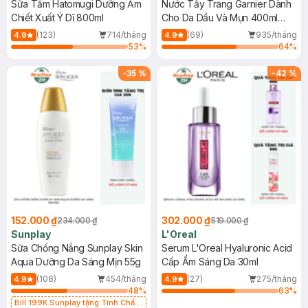
Sữa Tắm Hatomugi Dưỡng Ẩm
Nước Tẩy Trang Garnier Dành
Chiết Xuất Ý Dĩ 800ml
Cho Da Dầu Và Mụn 400ml
(Mới)
(123)
714/tháng
(69)
935/tháng
4.9
4.9
53
%
64
%
-
35
%
-
42
%
152.000 ₫
302.000 ₫
234.000 ₫
519.000 ₫
Sunplay
L'Oreal
Sữa Chống Nắng Sunplay Skin
Serum L'Oreal Hyaluronic Acid
Aqua Dưỡng Da Sáng Mịn 55g
Cấp Ẩm Sáng Da 30ml
(108)
454/tháng
(27)
275/tháng
4.9
4.9
48
%
63
%
Bill 199K Sunplay tặng Tinh Chất