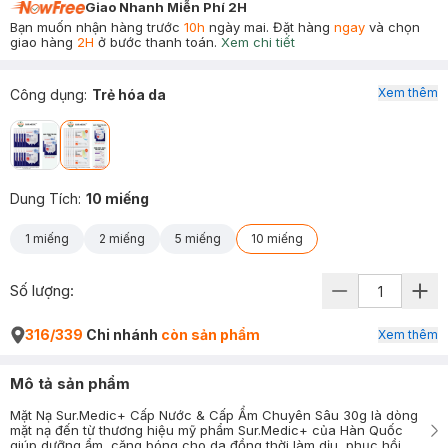
Giao Nhanh Miễn Phí 2H
Bạn muốn nhận hàng trước
10h
ngày mai. Đặt hàng
ngay
và chọn
giao hàng
2H
ở bước thanh toán.
Xem chi tiết
Xem thêm
Công dụng
:
Trẻ hóa da
Dung Tích
:
10 miếng
1 miếng
2 miếng
5 miếng
10 miếng
Số lượng:
316/339
Chi nhánh
còn sản phẩm
Xem thêm
Mô tả sản phẩm
Mặt Nạ Sur.Medic+ Cấp Nước & Cấp Ẩm Chuyên Sâu 30g là dòng
mặt nạ đến từ thương hiệu mỹ phẩm Sur.Medic+ của Hàn Quốc
giúp dưỡng ẩm, căng bóng cho da đồng thời làm dịu, phục hồi,