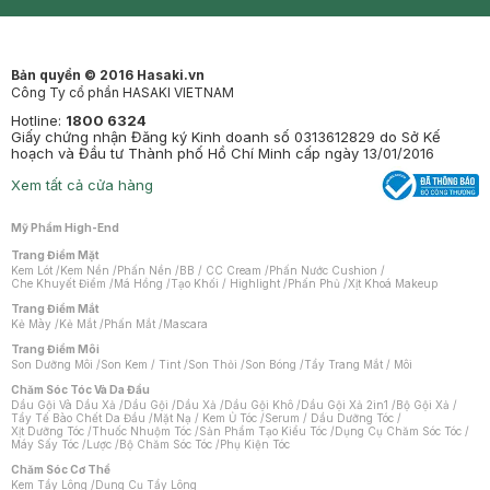
Synctives
Clinic
Dermahair
Mastige
Bản quyền © 2016 Hasaki.vn
Công Ty cổ phần HASAKI VIETNAM
Hotline:
1800 6324
Giấy chứng nhận Đăng ký Kinh doanh số 0313612829 do Sở Kế
hoạch và Đầu tư Thành phố Hồ Chí Minh cấp ngày 13/01/2016
Xem tất cả cửa hàng
Mỹ Phẩm High-End
Trang Điểm Mặt
Kem Lót
/
Kem Nền
/
Phấn Nền
/
BB / CC Cream
/
Phấn Nước Cushion
/
Che Khuyết Điểm
/
Má Hồng
/
Tạo Khối / Highlight
/
Phấn Phủ
/
Xịt Khoá Makeup
Trang Điểm Mắt
Kẻ Mày
/
Kẻ Mắt
/
Phấn Mắt
/
Mascara
Trang Điểm Môi
Son Dưỡng Môi
/
Son Kem / Tint
/
Son Thỏi
/
Son Bóng
/
Tẩy Trang Mắt / Môi
Chăm Sóc Tóc Và Da Đầu
Dầu Gội Và Dầu Xả
/
Dầu Gội
/
Dầu Xả
/
Dầu Gội Khô
/
Dầu Gội Xả 2in1
/
Bộ Gội Xả
/
Tẩy Tế Bào Chết Da Đầu
/
Mặt Nạ / Kem Ủ Tóc
/
Serum / Dầu Dưỡng Tóc
/
Xịt Dưỡng Tóc
/
Thuốc Nhuộm Tóc
/
Sản Phẩm Tạo Kiểu Tóc
/
Dụng Cụ Chăm Sóc Tóc
/
Máy Sấy Tóc
/
Lược
/
Bộ Chăm Sóc Tóc
/
Phụ Kiện Tóc
Chăm Sóc Cơ Thể
Kem Tẩy Lông
/
Dụng Cụ Tẩy Lông