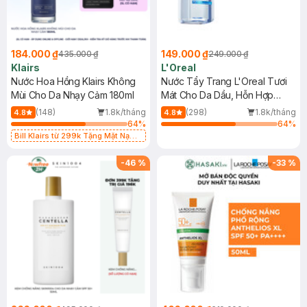
184.000 ₫
149.000 ₫
435.000 ₫
249.000 ₫
Klairs
L'Oreal
Nước Hoa Hồng Klairs Không
Nước Tẩy Trang L'Oreal Tươi
Mùi Cho Da Nhạy Cảm 180ml
Mát Cho Da Dầu, Hỗn Hợp
400ml
(148)
1.8k/tháng
(298)
1.8k/tháng
4.8
4.8
64
%
64
%
Bill Klairs từ 299k Tặng Mặt Nạ
Làm Dịu Da & Kiểm Soát Dầu Nhờn
25ml (SL Có Hạn)
-
46
%
-
33
%