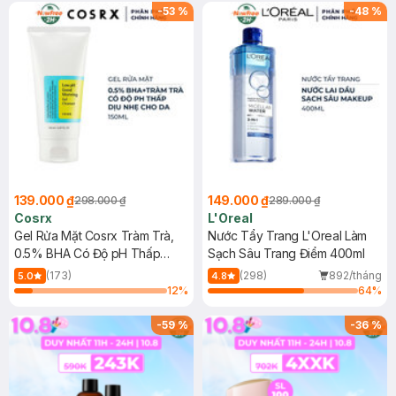
hạn)
-
53
%
-
48
%
139.000 ₫
149.000 ₫
298.000 ₫
289.000 ₫
Cosrx
L'Oreal
Gel Rửa Mặt Cosrx Tràm Trà,
Nước Tẩy Trang L'Oreal Làm
0.5% BHA Có Độ pH Thấp
Sạch Sâu Trang Điểm 400ml
150ml
(173)
(298)
892/tháng
5.0
4.8
12
%
64
%
-
59
%
-
36
%