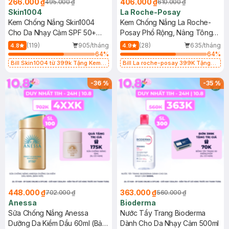
266.000 ₫
406.000 ₫
495.000 ₫
610.000 ₫
Skin1004
La Roche-Posay
Kem Chống Nắng Skin1004
Kem Chống Nắng La Roche-
Cho Da Nhạy Cảm SPF 50+
Posay Phổ Rộng, Nâng Tông
50ml
Kiềm Dầu 50ml
(119)
905/tháng
(28)
635/tháng
4.8
4.9
64
%
64
%
Bill Skin1004 từ 399k Tặng Kem
Bill La roche-posay 399K Tặng
Chống Nắng Cho Da Nhạy Cảm
Gel rửa mặt da dầu nhạy cảm 50ml
SPF 50+ 20ml (SL Có Hạn)
(SL có hạn)
-
36
%
-
35
%
448.000 ₫
363.000 ₫
702.000 ₫
560.000 ₫
Anessa
Bioderma
Sữa Chống Nắng Anessa
Nước Tẩy Trang Bioderma
Dưỡng Da Kiềm Dầu 60ml (Bản
Dành Cho Da Nhạy Cảm 500ml