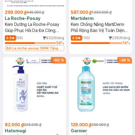
299.000 ₫
587.000 ₫
445.000 ₫
1.350.000 ₫
La Roche-Posay
Martiderm
Kem Dưỡng La Roche-Posay
Kem Chống Nắng MartiDerm
Giúp Phục Hồi Da Đa Công
Phổ Rộng Bảo Vệ Toàn Diện
Dụng 40ml
40ml
(56)
832/tháng
(110)
236/tháng
4.9
4.9
58
%
76
%
Bill La roche-posay 399K Tặng
Gel rửa mặt da dầu nhạy cảm 50ml
(SL có hạn)
-
60
%
-
38
%
82.000 ₫
129.000 ₫
205.000 ₫
209.000 ₫
Hatomugi
Garnier