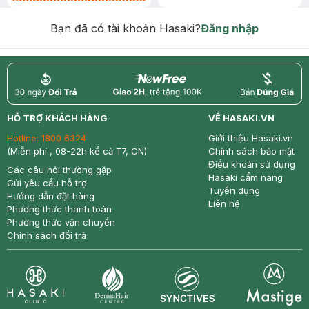
Chống Nắng 7g trị giá 30K (SL có
hạn)
Bạn đã có tài khoản Hasaki?
Đăng nhập
return
nowfree
price
HỖ TRỢ KHÁCH HÀNG
VỀ HASAKI.VN
Hotline:
1800 6324
Giới thiệu Hasaki.vn
(Miễn phí , 08-22h kể cả T7, CN)
Chính sách bảo mật
Điều khoản sử dụng
Các câu hỏi thường gặp
Hasaki cẩm nang
Gửi yêu cầu hỗ trợ
Tuyển dụng
Hướng dẫn đặt hàng
Liên hệ
Phương thức thanh toán
Phương thức vận chuyển
Chính sách đổi trả