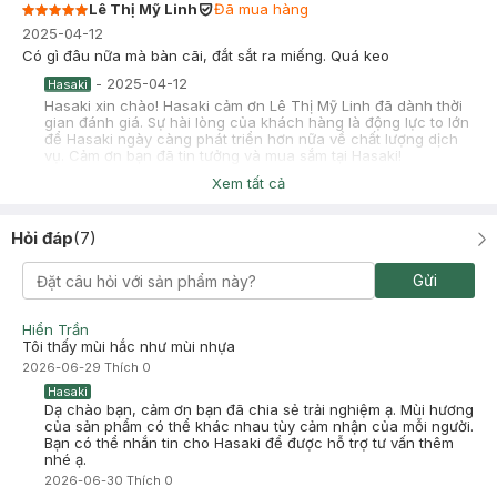
Lê Thị Mỹ Linh
Đã mua hàng
2025-04-12
Có gì đâu nữa mà bàn cãi, đắt sắt ra miếng. Quá keo
-
2025-04-12
Hasaki
Hasaki xin chào! Hasaki cảm ơn Lê Thị Mỹ Linh đã dành thời
gian đánh giá. Sự hài lòng của khách hàng là động lực to lớn
để Hasaki ngày càng phát triển hơn nữa về chất lượng dịch
vụ. Cảm ơn bạn đã tin tưởng và mua sắm tại Hasaki!
Xem tất cả
Nguyễn Thị Thảo Nguyên
Đã mua hàng
2025-04-05
Hỏi đáp
(
7
)
Sản phẩm chất lượng. Mà em mua 10 miếng sao shop không để
trong cái hộp cho em
Gửi
-
2025-04-05
Hasaki
Hasaki xin chào! Hasaki cảm ơn Nguyễn Thị Thảo Nguyên đã
dành thời gian đánh giá. Sự hài lòng của khách hàng là động
Hiển Trần
lực to lớn để Hasaki ngày càng phát triển hơn nữa về chất
Tôi thấy mùi hắc như mùi nhựa
lượng dịch vụ. Cảm ơn bạn đã tin tưởng và mua sắm tại
2026-06-29
Thích
0
Hasaki!
Hasaki
Dạ chào bạn, cảm ơn bạn đã chia sẻ trải nghiệm ạ. Mùi hương
của sản phẩm có thể khác nhau tùy cảm nhận của mỗi người.
Bạn có thể nhắn tin cho Hasaki để được hỗ trợ tư vấn thêm
nhé ạ.
2026-06-30
Thích
0