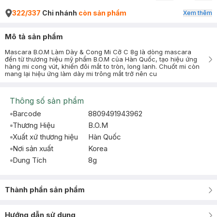
322/337
Chi nhánh
còn sản phẩm
Xem thêm
Mô tả sản phẩm
Mascara B.O.M Làm Dày & Cong Mi Cỡ C 8g là dòng mascara
đến từ thương hiệu mỹ phẩm B.O.M của Hàn Quốc, tạo hiệu ứng
hàng mi cong vút, khiến đôi mắt to tròn, long lanh. Chuốt mi còn
mang lại hiệu ứng làm dày mi trông mắt trở nên cu
Thông số sản phẩm
Barcode
8809491943962
Thương Hiệu
B.O.M
Xuất xứ thương hiệu
Hàn Quốc
Nơi sản xuất
Korea
Dung Tích
8g
Thành phần sản phẩm
Hướng dẫn sử dụng