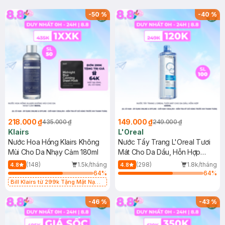
-
50
%
-
40
%
218.000 ₫
149.000 ₫
435.000 ₫
249.000 ₫
Klairs
L'Oreal
Nước Hoa Hồng Klairs Không
Nước Tẩy Trang L'Oreal Tươi
Mùi Cho Da Nhạy Cảm 180ml
Mát Cho Da Dầu, Hỗn Hợp
400ml
(148)
1.5k/tháng
(298)
1.8k/tháng
4.8
4.8
64
%
64
%
Bill Klairs từ 299k Tặng Mặt Nạ
Làm Dịu Da & Kiểm Soát Dầu Nhờn
25ml (SL Có Hạn)
-
46
%
-
43
%