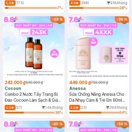
150ml
(173)
(298)
916/tháng
5.0
4.8
7
%
28
%
-
59
%
-
36
%
243.000 ₫
449.000 ₫
590.000 ₫
702.000 ₫
Cocoon
Anessa
Combo 2 Nước Tẩy Trang Bí
Sữa Chống Nắng Anessa Cho
Đao Cocoon Làm Sạch & Giảm
Da Nhạy Cảm & Trẻ Em 60ml
Dầu 500ml
(Mới)
(57)
1.6k/tháng
(23)
394/tháng
5.0
5.0
38
%
64
%
-
40
%
-
59
%