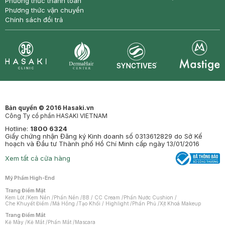
Phương thức thanh toán
Phương thức vận chuyển
Chính sách đổi trả
Synctives
Clinic
Dermahair
Mastige
Bản quyền © 2016 Hasaki.vn
Công Ty cổ phần HASAKI VIETNAM
Hotline:
1800 6324
Giấy chứng nhận Đăng ký Kinh doanh số 0313612829 do Sở Kế
hoạch và Đầu tư Thành phố Hồ Chí Minh cấp ngày 13/01/2016
Xem tất cả cửa hàng
Mỹ Phẩm High-End
Trang Điểm Mặt
Kem Lót
/
Kem Nền
/
Phấn Nền
/
BB / CC Cream
/
Phấn Nước Cushion
/
Che Khuyết Điểm
/
Má Hồng
/
Tạo Khối / Highlight
/
Phấn Phủ
/
Xịt Khoá Makeup
Trang Điểm Mắt
Kẻ Mày
/
Kẻ Mắt
/
Phấn Mắt
/
Mascara