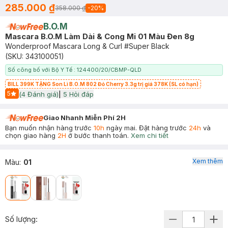
285.000 ₫
358.000 ₫
-
20
%
B.O.M
Mascara B.O.M Làm Dài & Cong Mi 01 Màu Đen 8g
Wonderproof Mascara Long & Curl #Super Black
(SKU:
343100051
)
Số công bố với Bộ Y Tế : 124400/20/CBMP-QLD
BILL 399K TẶNG Son Lì B.O.M 802 Đỏ Cherry 3.3g trị giá 378K (SL có hạn)
5
(
4
Đánh giá)
|
5
Hỏi đáp
Start Icon
Giao Nhanh Miễn Phí 2H
Bạn muốn nhận hàng trước
10h
ngày mai. Đặt hàng trước
24h
và
chọn giao hàng
2H
ở bước thanh toán.
Xem chi tiết
Xem thêm
Màu
:
01
Số lượng: