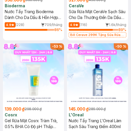
Bioderma
CeraVe
Nước Tẩy Trang Bioderma
Sữa Rửa Mặt CeraVe Sạch Sâu
Dành Cho Da Dầu & Hỗn Hợp
Cho Da Thường Đến Da Dầu
500ml
473ml
(228)
709/tháng
(116)
1.6k/tháng
4.9
4.9
86
%
89
%
Bill Cerave 299K Tặng Sữa Rửa
Mặt Cerave 30ml (SL có hạn)
-
53
%
-
50
%
139.000 ₫
145.000 ₫
298.000 ₫
289.000 ₫
Cosrx
L'Oreal
Gel Rửa Mặt Cosrx Tràm Trà,
Nước Tẩy Trang L'Oreal Làm
0.5% BHA Có Độ pH Thấp
Sạch Sâu Trang Điểm 400ml