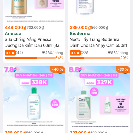
449.000 ₫
339.000 ₫
702.000 ₫
560.000 ₫
Anessa
Bioderma
Sữa Chống Nắng Anessa
Nước Tẩy Trang Bioderma
Dưỡng Da Kiềm Dầu 60ml (Bản
Dành Cho Da Nhạy Cảm 500ml
Mới)
(44)
480/tháng
(228)
861/tháng
4.9
4.9
64
%
29
%
-
40
%
-
33
%
338.000 ₫
327.000 ₫
560.000 ₫
490.000 ₫