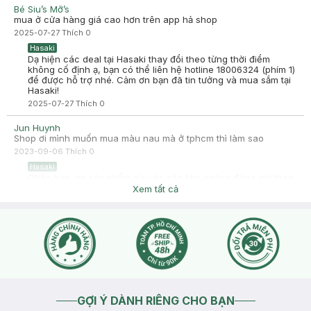
Bé Siu’s Mỡ’s
mua ở cửa hàng giá cao hơn trên app hả shop
2025-07-27
Thích
0
Hasaki
Dạ hiện các deal tại Hasaki thay đổi theo từng thời điểm
không cố định ạ, bạn có thể liên hệ hotline 18006324 (phím 1)
để được hỗ trợ nhé. Cảm ơn bạn đã tin tưởng và mua sắm tại
Hasaki!
2025-07-27
Thích
0
Jun Huynh
Shop ơi mình muốn mua màu nau mà ở tphcm thì làm sao
2023-09-06
Thích
0
Hasaki
Chào bạn, dạ sản phẩm này do các kho online đóng gói theo
địa chỉ của bạn đang tạm hết, chỉ còn số lượng ít tại chi
Xem tất cả
nhánh tỉnh ngoại thành khác nên không áp dụng giao hàng
các khu vực khác không áp dụng giao hàng nữa, bạn thông
cảm đặt lại sau nhé
2023-09-06
Thích
0
GỢI Ý DÀNH RIÊNG CHO BẠN