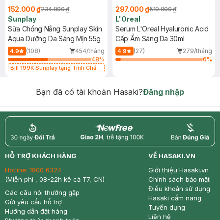
152.000 ₫
297.000 ₫
234.000 ₫
519.000 ₫
Sunplay
L'Oreal
Sữa Chống Nắng Sunplay Skin
Serum L'Oreal Hyaluronic Acid
Aqua Dưỡng Da Sáng Mịn 55g
Cấp Ẩm Sáng Da 30ml
(108)
454/tháng
(27)
279/tháng
4.9
4.9
48
%
6
%
Bill 199K Sunplay tặng Tinh Chất
Chống Nắng 7g trị giá 30K (SL có
hạn)
Bạn đã có tài khoản Hasaki?
Đăng nhập
return
nowfree
price
HỖ TRỢ KHÁCH HÀNG
VỀ HASAKI.VN
Hotline:
1800 6324
Giới thiệu Hasaki.vn
(Miễn phí , 08-22h kể cả T7, CN)
Chính sách bảo mật
Điều khoản sử dụng
Các câu hỏi thường gặp
Hasaki cẩm nang
Gửi yêu cầu hỗ trợ
Tuyển dụng
Hướng dẫn đặt hàng
Liên hệ