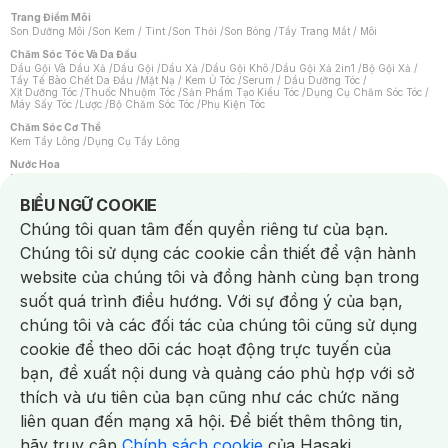
Trang Điểm Môi
Son Dưỡng Môi
/
Son Kem / Tint
/
Son Thỏi
/
Son Bóng
/
Tẩy Trang Mắt / Môi
Chăm Sóc Tóc Và Da Đầu
Dầu Gội Và Dầu Xả
/
Dầu Gội
/
Dầu Xả
/
Dầu Gội Khô
/
Dầu Gội Xả 2in1
/
Bộ Gội Xả
/
Tẩy Tế Bào Chết Da Đầu
/
Mặt Nạ / Kem Ủ Tóc
/
Serum / Dầu Dưỡng Tóc
/
Xịt Dưỡng Tóc
/
Thuốc Nhuộm Tóc
/
Sản Phẩm Tạo Kiểu Tóc
/
Dụng Cụ Chăm Sóc Tóc
/
Máy Sấy Tóc
/
Lược
/
Bộ Chăm Sóc Tóc
/
Phụ Kiện Tóc
Chăm Sóc Cơ Thể
Kem Tẩy Lông
/
Dụng Cụ Tẩy Lông
Nước Hoa
Nước Hoa Nữ
/
Nước Hoa Nam
/
Nước Hoa Cao Cấp
/
Xịt Thơm Toàn Thân
/
Nước Hoa Vùng Kín
Notice about cookies usage
BIỂU NGỮ COOKIE
Chăm Sóc Cá Nhân
Chúng tôi quan tâm đến quyền riêng tư của bạn.
Chống Muỗi
/
Khẩu Trang
/
Máy Massage
/
Mặt Nạ Xông Hơi
/
Nước Rửa Tay
/
Sản Phẩm Chăm Sóc Khác
/
Bàn Chải Đánh Răng
/
Bàn Chải Điện
/
Chúng tôi sử dụng các cookie cần thiết để vận hành
Hỗ Trợ Trắng Răng
/
Kem Đánh Răng
/
Máy Tăm Nước
/
Nước Súc Miệng
/
Tăm / Chỉ Nha Khoa
/
Xịt Thơm Miệng
/
Dung Dịch Vệ Sinh
/
Dưỡng Vùng Kín
/
website của chúng tôi và đồng hành cùng bạn trong
Khăn Ướt Vệ Sinh Vùng Kín
/
Băng Vệ Sinh
/
Tampon
/
Bọt Cạo Râu
/
Dao Cạo Râu
/
Máy Cạo Râu
suốt quá trình điều hướng. Với sự đồng ý của bạn,
Vấn Đề Về Da
chúng tôi và các đối tác của chúng tôi cũng sử dụng
Da Dầu / Lỗ Chân Lông To
/
Da Khô / Mất Nước
/
Da Lão Hóa
/
Da Mụn
/
Da Nhạy Cảm / Kích Ứng
/
Da Xỉn Màu
/
Thâm / Nám / Tàn Nhang
/
cookie để theo dõi các hoạt động trực tuyến của
Quầng Thâm & Bọng Mắt
/
Sẹo
/
Viêm Da Cơ Địa
bạn, đề xuất nội dung và quảng cáo phù hợp với sở
Dụng Cụ / Phụ Kiện Chăm Sóc Da
Chat i
Bông Tẩy Trang
/
Khăn Lau Mặt Khô
/
Dụng Cụ / Máy Rửa Mặt
/
Máy Chăm Sóc Da
/
thích và ưu tiên của bạn cũng như các chức năng
Dụng Cụ Chăm Sóc Khác
liên quan đến mạng xã hội. Để biết thêm thông tin,
hãy truy cập
Chính sách cookie
của Hasaki.
NowFree 2H
Giao Nhanh Miễn Phí 2H
Xem chi tiết