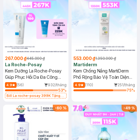
267.000 ₫
553.000 ₫
445.000 ₫
1.350.000 ₫
La Roche-Posay
Martiderm
Kem Dưỡng La Roche-Posay
Kem Chống Nắng MartiDerm
Giúp Phục Hồi Da Đa Công
Phổ Rộng Bảo Vệ Toàn Diện
Dụng 40ml
40ml
(56)
932/tháng
(110)
251/tháng
4.9
4.9
53
%
75
%
Bill La roche-posay 399K Tặng
Gel rửa mặt da dầu nhạy cảm 50ml
(SL có hạn)
-
60
%
-
49
%