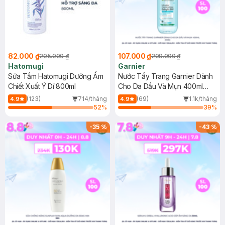
82.000 ₫
107.000 ₫
205.000 ₫
209.000 ₫
Hatomugi
Garnier
Sữa Tắm Hatomugi Dưỡng Ẩm
Nước Tẩy Trang Garnier Dành
Chiết Xuất Ý Dĩ 800ml
Cho Da Dầu Và Mụn 400ml
(Mới)
(123)
714/tháng
(69)
1.1k/tháng
4.9
4.9
52
%
39
%
-
35
%
-
43
%