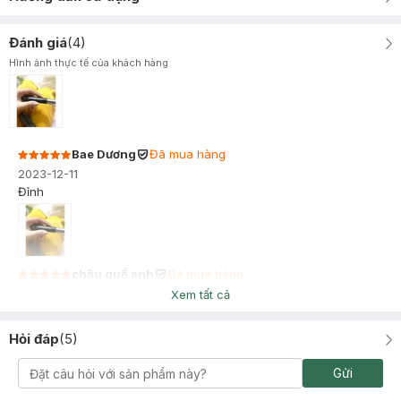
Đánh giá
(
4
)
Hình ảnh thực tế của khách hàng
Bae Dương
Đã mua hàng
2023-12-11
Đỉnh
châu quế anh
Đã mua hàng
2022-10-08
Xem tất cả
đầu nhỏ dễ chuốt, chuốt đc cho cả mi dưới mà ko bị lem nha.
mình chuốt thấy tơi mi ko bị vón cục mà còn giữ đc lâu nữa.
Hỏi đáp
(
5
)
good !!
Gửi