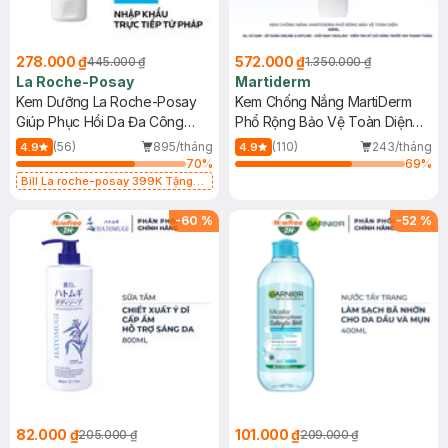
278.000 ₫
572.000 ₫
445.000 ₫
1.350.000 ₫
La Roche-Posay
Martiderm
Kem Dưỡng La Roche-Posay
Kem Chống Nắng MartiDerm
Giúp Phục Hồi Da Đa Công
Phổ Rộng Bảo Vệ Toàn Diện
Dụng 40ml
40ml
(56)
895/tháng
(110)
243/tháng
4.9
4.9
70
%
69
%
Bill La roche-posay 399K Tặng
Gel rửa mặt da dầu nhạy cảm 50ml
(SL có hạn)
-
60
%
-
52
%
82.000 ₫
101.000 ₫
205.000 ₫
209.000 ₫