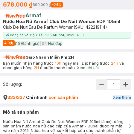
678.000 ₫
890.000 ₫
-
24
%
Armaf
Nước Hoa Nữ Armaf Club De Nuit Woman EDP 105ml
Club De Nuit Eau De Parfum Woman
(SKU:
422219114
)
Số công bố với Bộ Y Tế : 238346/24/CBMP-QLD
4.9
(
15
Đánh giá)
|
54
Hỏi đáp
Start Icon
Giao Nhanh Miễn Phí 2H
Bạn muốn nhận hàng trước
10h
ngày mai. Đặt hàng trước
24h
và
chọn giao hàng
2H
ở bước thanh toán.
Xem chi tiết
Số lượng:
333/337
Chi nhánh
còn sản phẩm
Xem thêm
Mô tả sản phẩm
Nước Hoa Nữ Armaf Club De Nuit Woman EDP 105ml là một dòng
sản phẩm nước hoa nữ cao cấp của Armaf - Dubai được ra mắt
vào năm 2015. Nước hoa với sự kết hợp của các thành phần tự