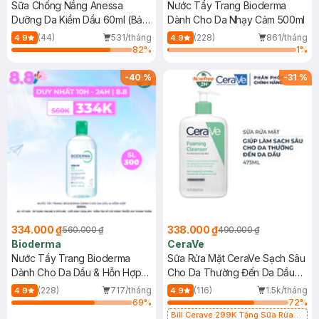
Sữa Chống Nắng Anessa
Nước Tẩy Trang Bioderma
Dưỡng Da Kiềm Dầu 60ml (Bản
Dành Cho Da Nhạy Cảm 500ml
Mới)
(44)
531/tháng
(228)
861/tháng
4.9
4.9
82
%
1
%
-
40
%
-
31
%
334.000 ₫
338.000 ₫
560.000 ₫
490.000 ₫
Bioderma
CeraVe
Nước Tẩy Trang Bioderma
Sữa Rửa Mặt CeraVe Sạch Sâu
Dành Cho Da Dầu & Hỗn Hợp
Cho Da Thường Đến Da Dầu
500ml
473ml
(228)
717/tháng
(116)
1.5k/tháng
4.9
4.9
69
%
72
%
Bill Cerave 299K Tặng Sữa Rửa