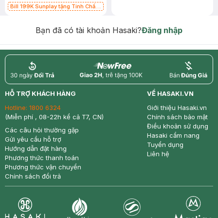
Bill 199K Sunplay tặng Tinh Chất
Chống Nắng 7g trị giá 30K (SL có
hạn)
Bạn đã có tài khoản Hasaki?
Đăng nhập
return
nowfree
price
HỖ TRỢ KHÁCH HÀNG
VỀ HASAKI.VN
Hotline:
1800 6324
Giới thiệu Hasaki.vn
(Miễn phí , 08-22h kể cả T7, CN)
Chính sách bảo mật
Điều khoản sử dụng
Các câu hỏi thường gặp
Hasaki cẩm nang
Gửi yêu cầu hỗ trợ
Tuyển dụng
Hướng dẫn đặt hàng
Liên hệ
Phương thức thanh toán
Phương thức vận chuyển
Chính sách đổi trả