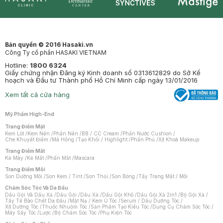
Synctives
Clinic
Dermahair
Mastige
Bản quyền © 2016 Hasaki.vn
Công Ty cổ phần HASAKI VIETNAM
Hotline:
1800 6324
Giấy chứng nhận Đăng ký Kinh doanh số 0313612829 do Sở Kế
hoạch và Đầu tư Thành phố Hồ Chí Minh cấp ngày 13/01/2016
Xem tất cả cửa hàng
Mỹ Phẩm High-End
Trang Điểm Mặt
Kem Lót
/
Kem Nền
/
Phấn Nền
/
BB / CC Cream
/
Phấn Nước Cushion
/
Che Khuyết Điểm
/
Má Hồng
/
Tạo Khối / Highlight
/
Phấn Phủ
/
Xịt Khoá Makeup
Trang Điểm Mắt
Kẻ Mày
/
Kẻ Mắt
/
Phấn Mắt
/
Mascara
Trang Điểm Môi
Son Dưỡng Môi
/
Son Kem / Tint
/
Son Thỏi
/
Son Bóng
/
Tẩy Trang Mắt / Môi
Chăm Sóc Tóc Và Da Đầu
Dầu Gội Và Dầu Xả
/
Dầu Gội
/
Dầu Xả
/
Dầu Gội Khô
/
Dầu Gội Xả 2in1
/
Bộ Gội Xả
/
Tẩy Tế Bào Chết Da Đầu
/
Mặt Nạ / Kem Ủ Tóc
/
Serum / Dầu Dưỡng Tóc
/
Xịt Dưỡng Tóc
/
Thuốc Nhuộm Tóc
/
Sản Phẩm Tạo Kiểu Tóc
/
Dụng Cụ Chăm Sóc Tóc
/
Máy Sấy Tóc
/
Lược
/
Bộ Chăm Sóc Tóc
/
Phụ Kiện Tóc