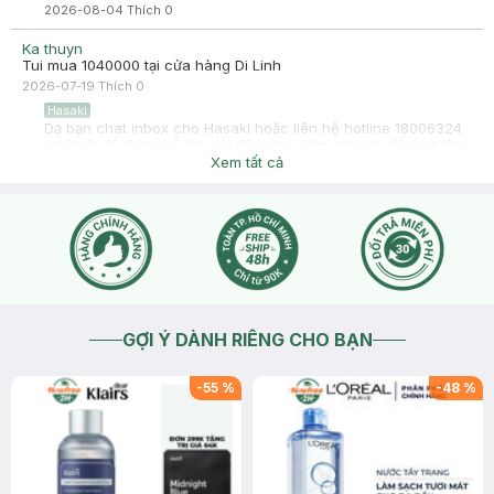
2026-08-04
Thích
0
Ka thuyn
Tui mua 1040000 tại cửa hàng Di Linh
2026-07-19
Thích
0
Hasaki
Dạ bạn chat inbox cho Hasaki hoặc liên hệ hotline 18006324
(phím 1) để được hỗ trợ giải đáp nhé. Cảm ơn bạn đã tin tưởng
và mua sắm tại Hasaki!
Xem tất cả
2026-07-19
Thích
0
GỢI Ý DÀNH RIÊNG CHO BẠN
-
55
%
-
48
%