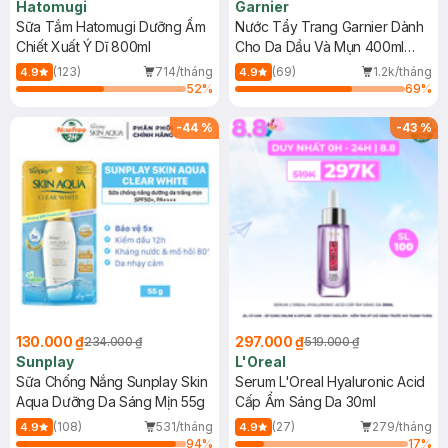
Hatomugi
Garnier
Sữa Tắm Hatomugi Dưỡng Ẩm
Nước Tẩy Trang Garnier Dành
Chiết Xuất Ý Dĩ 800ml
Cho Da Dầu Và Mụn 400ml
(Mới)
(123)
714/tháng
(69)
1.2k/tháng
4.9
4.9
52
%
69
%
-
44
%
-
43
%
130.000 ₫
297.000 ₫
234.000 ₫
519.000 ₫
Sunplay
L'Oreal
Sữa Chống Nắng Sunplay Skin
Serum L'Oreal Hyaluronic Acid
Aqua Dưỡng Da Sáng Mịn 55g
Cấp Ẩm Sáng Da 30ml
(108)
531/tháng
(27)
279/tháng
4.9
4.9
94
%
17
%