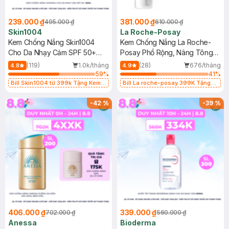
239.000 ₫
381.000 ₫
495.000 ₫
610.000 ₫
Skin1004
La Roche-Posay
Kem Chống Nắng Skin1004
Kem Chống Nắng La Roche-
Cho Da Nhạy Cảm SPF 50+
Posay Phổ Rộng, Nâng Tông
50ml
Kiềm Dầu 50ml
(119)
1.0k/tháng
(28)
676/tháng
4.8
4.9
59
%
41
%
Bill Skin1004 từ 399k Tặng Kem
Bill La roche-posay 399K Tặng
Chống Nắng Cho Da Nhạy Cảm
Gel rửa mặt da dầu nhạy cảm 50ml
SPF 50+ 20ml (SL Có Hạn)
(SL có hạn)
-
42
%
-
39
%
406.000 ₫
339.000 ₫
702.000 ₫
560.000 ₫
Anessa
Bioderma