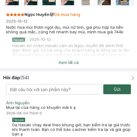
Ngọc Huyền
Đã mua hàng
2025-10-12
Nước hoa mùi thơm ngọt dịu, mùi nữ tính, giá phù hợp túi tiền
không quá mắc, cũng hơi nhanh bay mùi, mình mua giá 744k
-
2025-10-12
Hasaki
Hasaki xin chào! Hasaki cảm ơn Ngọc Huyền đã dành thời
gian đánh giá. Sự hài lòng của khách hàng là động lực to lớn
để Hasaki ngày càng phát triển hơn nữa về chất lượng dịch
vụ. Cảm ơn bạn đã tin tưởng và mua sắm tại Hasaki!
Xem tất cả
Hỏi đáp
(
54
)
dieuamphat2024
Đã mua hàng
Gửi
2025-09-29
Nước hoa thơm sang, lưu hương lâu. Ước gì shop hỗ trợ giá
Ánh Nguyễn
discount, tiếp tục mua chai nữa. giá hiện tại cao hơn lúc mua.
Mua tại của hàng có khuyến mãi k ạ
-
2025-09-29
Hasaki
2026-08-04
Thích
0
Hasaki xin chào! Hasaki cảm ơn dieuamphat2024 đã dành
Hasaki
thời gian đánh giá. Sự hài lòng của khách hàng là động lực to
Dạ Hasaki chạy deal theo khung giờ, bạn kiểm tra lại giá trước
lớn để Hasaki ngày càng phát triển hơn nữa về chất lượng
khi thanh toán. Bạn có thể báo cashier kiểm tra lại và giá giúp
dịch vụ. Cảm ơn bạn đã tin tưởng và mua sắm tại Hasaki!
bạn ạ