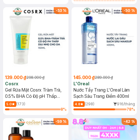
Mặt Cerave 30ml (SL có hạn)
-
53
%
-
50
%
139.000 ₫
145.000 ₫
298.000 ₫
289.000 ₫
Cosrx
L'Oreal
Gel Rửa Mặt Cosrx Tràm Trà,
Nước Tẩy Trang L'Oreal Làm
0.5% BHA Có Độ pH Thấp
Sạch Sâu Trang Điểm 400ml
150ml
(173)
(298)
916/tháng
5.0
4.8
8
%
78
%
-
59
%
-
42
%