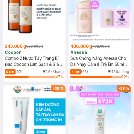
243.000 ₫
406.000 ₫
590.000 ₫
702.000 ₫
Cocoon
Anessa
Combo 2 Nước Tẩy Trang Bí
Sữa Chống Nắng Anessa Cho
Đao Cocoon Làm Sạch & Giảm
Da Nhạy Cảm & Trẻ Em 60ml
Dầu 500ml
(Mới)
(57)
1.6k/tháng
(23)
436/tháng
5.0
5.0
47
%
82
%
-
38
%
-
58
%