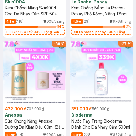
Skin1004
La Roche-Posay
Kem Chống Nắng Skin1004
Kem Chống Nắng La Roche-
Cho Da Nhạy Cảm SPF 50+
Posay Phổ Rộng, Nâng Tông
50ml
Kiềm Dầu 50ml
(119)
905/tháng
(28)
676/tháng
4.8
4.9
64
%
62
%
Bill Skin1004 từ 399k Tặng Kem
Bill La roche-posay 399K Tặng
Chống Nắng Cho Da Nhạy Cảm
Gel rửa mặt da dầu nhạy cảm 50ml
SPF 50+ 20ml (SL Có Hạn)
(SL có hạn)
-
38
%
-
37
%
432.000 ₫
351.000 ₫
702.000 ₫
560.000 ₫
Anessa
Bioderma
Sữa Chống Nắng Anessa
Nước Tẩy Trang Bioderma
Dưỡng Da Kiềm Dầu 60ml (Bản
Dành Cho Da Nhạy Cảm 500ml
Mới)
(44)
499/tháng
(228)
832/tháng
4.9
4.9