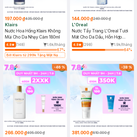
197.000 ₫
144.000 ₫
435.000 ₫
249.000 ₫
Klairs
L'Oreal
Nước Hoa Hồng Klairs Không
Nước Tẩy Trang L'Oreal Tươi
Mùi Cho Da Nhạy Cảm 180ml
Mát Cho Da Dầu, Hỗn Hợp
400ml
(148)
1.6k/tháng
(298)
1.9k/tháng
4.8
4.8
67
%
64
%
Bill Klairs từ 299k Tặng Mặt Nạ
Làm Dịu Da & Kiểm Soát Dầu Nhờn
25ml (SL Có Hạn)
-
46
%
-
38
%
266.000 ₫
381.000 ₫
495.000 ₫
610.000 ₫