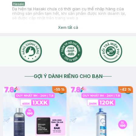
Hasaki
Dạ hiện tại Hasaki chưa có thời gian cụ thể nhập hàng của
những sản phẩm tạm hết, khi sản phẩm được kinh doanh lại,
sẽ được cập nhật trên trang web ạ
2026-05-21
Thích
0
Xem tất cả
GỢI Ý DÀNH RIÊNG CHO BẠN
-
55
%
-
42
%