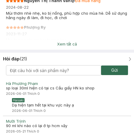
Nguyễn Thị Thanh Vân
Đã mua hàng
2024-08-22
Mùi thơm nhè nhẹ, ko bị nồng, phù hợp cho mùa hè. Dễ sử dụng
hằng ngày đi làm, đi học, đi chơi
Phượng Ry
2023-11-27
Mui huong chuan luu huong lau
Xem tất cả
Hỏi đáp
(
21
)
Gửi
Hà Phương Phạm
sp loại 30ml hiện có tại cs Cầu giấy HN ko shop
2026-06-01
Thích
0
Hasaki
Dạ hiện tạm hết tại khu vực này ạ
2026-06-01
Thích
0
Mười Trịnh
90 ml khi nào có lại ở tp hcm vậy
2026-05-21
Thích
0