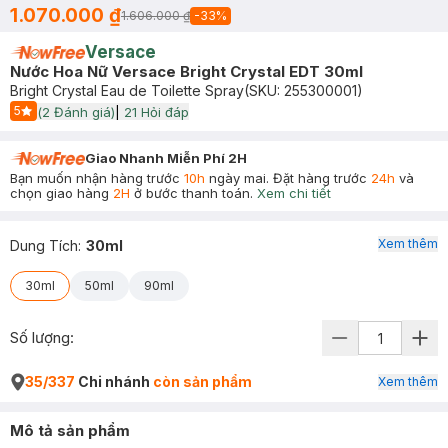
1.070.000 ₫
1.606.000 ₫
-
33
%
Versace
Nước Hoa Nữ Versace Bright Crystal EDT 30ml
Bright Crystal Eau de Toilette Spray
(SKU:
255300001
)
5
(
2
Đánh giá)
|
21
Hỏi đáp
Start Icon
Giao Nhanh Miễn Phí 2H
Bạn muốn nhận hàng trước
10h
ngày mai. Đặt hàng trước
24h
và
chọn giao hàng
2H
ở bước thanh toán.
Xem chi tiết
Xem thêm
Dung Tích
:
30ml
30ml
50ml
90ml
Số lượng:
35/337
Chi nhánh
còn sản phẩm
Xem thêm
Mô tả sản phẩm