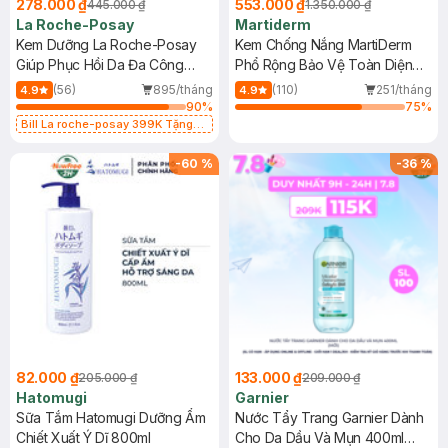
278.000 ₫
553.000 ₫
445.000 ₫
1.350.000 ₫
La Roche-Posay
Martiderm
Kem Dưỡng La Roche-Posay
Kem Chống Nắng MartiDerm
Giúp Phục Hồi Da Đa Công
Phổ Rộng Bảo Vệ Toàn Diện
Dụng 40ml
40ml
(56)
895/tháng
(110)
251/tháng
4.9
4.9
90
%
75
%
Bill La roche-posay 399K Tặng
Gel rửa mặt da dầu nhạy cảm 50ml
(SL có hạn)
-
60
%
-
36
%
82.000 ₫
133.000 ₫
205.000 ₫
209.000 ₫
Hatomugi
Garnier
Sữa Tắm Hatomugi Dưỡng Ẩm
Nước Tẩy Trang Garnier Dành
Chiết Xuất Ý Dĩ 800ml
Cho Da Dầu Và Mụn 400ml