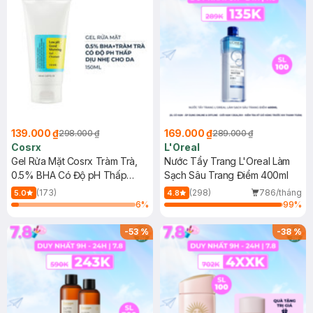
139.000 ₫
169.000 ₫
298.000 ₫
289.000 ₫
Cosrx
L'Oreal
Gel Rửa Mặt Cosrx Tràm Trà,
Nước Tẩy Trang L'Oreal Làm
0.5% BHA Có Độ pH Thấp
Sạch Sâu Trang Điểm 400ml
150ml
(173)
(298)
786/tháng
5.0
4.8
6
%
99
%
-
53
%
-
38
%