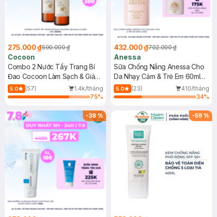
275.000 ₫
432.000 ₫
590.000 ₫
702.000 ₫
Cocoon
Anessa
Combo 2 Nước Tẩy Trang Bí
Sữa Chống Nắng Anessa Cho
Đao Cocoon Làm Sạch & Giảm
Da Nhạy Cảm & Trẻ Em 60ml
Dầu 500ml
(Mới)
(57)
1.4k/tháng
(23)
410/tháng
5.0
5.0
75
%
34
%
-
38
%
-
59
%