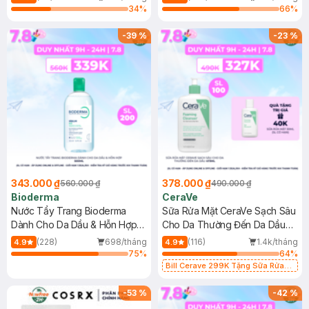
34
%
66
%
-
39
%
-
23
%
343.000 ₫
378.000 ₫
560.000 ₫
490.000 ₫
Bioderma
CeraVe
Nước Tẩy Trang Bioderma
Sữa Rửa Mặt CeraVe Sạch Sâu
Dành Cho Da Dầu & Hỗn Hợp
Cho Da Thường Đến Da Dầu
500ml
473ml
(228)
698/tháng
(116)
1.4k/tháng
4.9
4.9
75
%
64
%
Bill Cerave 299K Tặng Sữa Rửa
Mặt Cerave 30ml (SL có hạn)
-
53
%
-
42
%