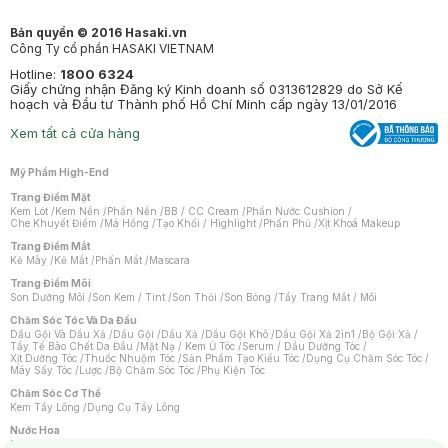
Bản quyền © 2016 Hasaki.vn
Công Ty cổ phần HASAKI VIETNAM
Hotline:
1800 6324
Giấy chứng nhận Đăng ký Kinh doanh số 0313612829 do Sở Kế
hoạch và Đầu tư Thành phố Hồ Chí Minh cấp ngày 13/01/2016
Xem tất cả cửa hàng
Mỹ Phẩm High-End
Trang Điểm Mặt
Kem Lót
/
Kem Nền
/
Phấn Nền
/
BB / CC Cream
/
Phấn Nước Cushion
/
Che Khuyết Điểm
/
Má Hồng
/
Tạo Khối / Highlight
/
Phấn Phủ
/
Xịt Khoá Makeup
Trang Điểm Mắt
Kẻ Mày
/
Kẻ Mắt
/
Phấn Mắt
/
Mascara
Trang Điểm Môi
Son Dưỡng Môi
/
Son Kem / Tint
/
Son Thỏi
/
Son Bóng
/
Tẩy Trang Mắt / Môi
Chăm Sóc Tóc Và Da Đầu
Dầu Gội Và Dầu Xả
/
Dầu Gội
/
Dầu Xả
/
Dầu Gội Khô
/
Dầu Gội Xả 2in1
/
Bộ Gội Xả
/
Tẩy Tế Bào Chết Da Đầu
/
Mặt Nạ / Kem Ủ Tóc
/
Serum / Dầu Dưỡng Tóc
/
Xịt Dưỡng Tóc
/
Thuốc Nhuộm Tóc
/
Sản Phẩm Tạo Kiểu Tóc
/
Dụng Cụ Chăm Sóc Tóc
/
Máy Sấy Tóc
/
Lược
/
Bộ Chăm Sóc Tóc
/
Phụ Kiện Tóc
Chăm Sóc Cơ Thể
Kem Tẩy Lông
/
Dụng Cụ Tẩy Lông
Nước Hoa
Nước Hoa Nữ
/
Nước Hoa Nam
/
Nước Hoa Cao Cấp
/
Xịt Thơm Toàn Thân
/