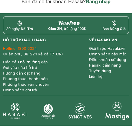
Bạn đã có tài khoản Hasaki?
Đăng nhập
return
nowfree
price
HỖ TRỢ KHÁCH HÀNG
VỀ HASAKI.VN
Hotline:
1800 6324
Giới thiệu Hasaki.vn
(Miễn phí , 08-22h kể cả T7, CN)
Chính sách bảo mật
Điều khoản sử dụng
Các câu hỏi thường gặp
Hasaki cẩm nang
Gửi yêu cầu hỗ trợ
Tuyển dụng
Hướng dẫn đặt hàng
Liên hệ
Phương thức thanh toán
Phương thức vận chuyển
Chính sách đổi trả
Synctives
Clinic
Dermahair
Mastige