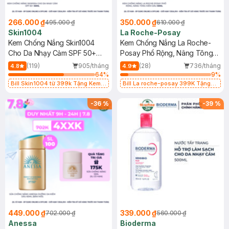
266.000 ₫
350.000 ₫
495.000 ₫
610.000 ₫
Skin1004
La Roche-Posay
Kem Chống Nắng Skin1004
Kem Chống Nắng La Roche-
Cho Da Nhạy Cảm SPF 50+
Posay Phổ Rộng, Nâng Tông
50ml
Kiềm Dầu 50ml
(119)
905/tháng
(28)
736/tháng
4.8
4.9
64
%
9
%
Bill Skin1004 từ 399k Tặng Kem
Bill La roche-posay 399K Tặng
Chống Nắng Cho Da Nhạy Cảm
Gel rửa mặt da dầu nhạy cảm 50ml
SPF 50+ 20ml (SL Có Hạn)
(SL có hạn)
-
36
%
-
39
%
449.000 ₫
339.000 ₫
702.000 ₫
560.000 ₫
Anessa
Bioderma