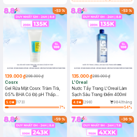
Mặt Cerave 30ml (SL có hạn)
-
53
%
-
53
%
139.000 ₫
135.000 ₫
298.000 ₫
289.000 ₫
Cosrx
L'Oreal
Gel Rửa Mặt Cosrx Tràm Trà,
Nước Tẩy Trang L'Oreal Làm
0.5% BHA Có Độ pH Thấp
Sạch Sâu Trang Điểm 400ml
150ml
(173)
(298)
984/tháng
5.0
4.8
7
%
54
%
-
59
%
-
36
%