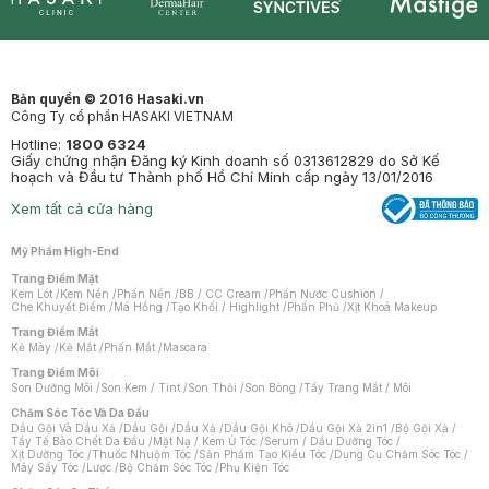
Synctives
Clinic
Dermahair
Mastige
Bản quyền © 2016 Hasaki.vn
Công Ty cổ phần HASAKI VIETNAM
Hotline:
1800 6324
Giấy chứng nhận Đăng ký Kinh doanh số 0313612829 do Sở Kế
hoạch và Đầu tư Thành phố Hồ Chí Minh cấp ngày 13/01/2016
Xem tất cả cửa hàng
Mỹ Phẩm High-End
Trang Điểm Mặt
Kem Lót
/
Kem Nền
/
Phấn Nền
/
BB / CC Cream
/
Phấn Nước Cushion
/
Che Khuyết Điểm
/
Má Hồng
/
Tạo Khối / Highlight
/
Phấn Phủ
/
Xịt Khoá Makeup
Trang Điểm Mắt
Kẻ Mày
/
Kẻ Mắt
/
Phấn Mắt
/
Mascara
Trang Điểm Môi
Son Dưỡng Môi
/
Son Kem / Tint
/
Son Thỏi
/
Son Bóng
/
Tẩy Trang Mắt / Môi
Chăm Sóc Tóc Và Da Đầu
Dầu Gội Và Dầu Xả
/
Dầu Gội
/
Dầu Xả
/
Dầu Gội Khô
/
Dầu Gội Xả 2in1
/
Bộ Gội Xả
/
Tẩy Tế Bào Chết Da Đầu
/
Mặt Nạ / Kem Ủ Tóc
/
Serum / Dầu Dưỡng Tóc
/
Xịt Dưỡng Tóc
/
Thuốc Nhuộm Tóc
/
Sản Phẩm Tạo Kiểu Tóc
/
Dụng Cụ Chăm Sóc Tóc
/
Máy Sấy Tóc
/
Lược
/
Bộ Chăm Sóc Tóc
/
Phụ Kiện Tóc