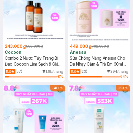
243.000 ₫
449.000 ₫
590.000 ₫
702.000 ₫
Cocoon
Anessa
Combo 2 Nước Tẩy Trang Bí
Sữa Chống Nắng Anessa Cho
Đao Cocoon Làm Sạch & Giảm
Da Nhạy Cảm & Trẻ Em 60ml
Dầu 500ml
(Mới)
(57)
1.6k/tháng
(23)
394/tháng
5.0
5.0
8
%
64
%
-
40
%
-
59
%