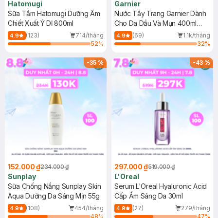
Hatomugi
Garnier
Sữa Tắm Hatomugi Dưỡng Ẩm
Nước Tẩy Trang Garnier Dành
Chiết Xuất Ý Dĩ 800ml
Cho Da Dầu Và Mụn 400ml
(Mới)
(123)
714/tháng
(69)
1.1k/tháng
4.9
4.9
52
%
32
%
-
35
%
-
43
%
152.000 ₫
297.000 ₫
234.000 ₫
519.000 ₫
Sunplay
L'Oreal
Sữa Chống Nắng Sunplay Skin
Serum L'Oreal Hyaluronic Acid
Aqua Dưỡng Da Sáng Mịn 55g
Cấp Ẩm Sáng Da 30ml
(108)
454/tháng
(27)
279/tháng
4.9
4.9
48
%
47
%