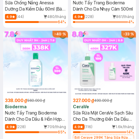
Sữa Chống Nắng Anessa
Nước Tẩy Trang Bioderma
Dưỡng Da Kiềm Dầu 60ml (Bản
Dành Cho Da Nhạy Cảm 500ml
Mới)
(44)
480/tháng
(228)
861/tháng
4.9
4.9
64
%
4
%
-
40
%
-
33
%
338.000 ₫
327.000 ₫
560.000 ₫
490.000 ₫
Bioderma
CeraVe
Nước Tẩy Trang Bioderma
Sữa Rửa Mặt CeraVe Sạch Sâu
Dành Cho Da Dầu & Hỗn Hợp
Cho Da Thường Đến Da Dầu
500ml
473ml
(228)
709/tháng
(116)
1.6k/tháng
4.9
4.9
65
%
14
%
Bill Cerave 299K Tặng Sữa Rửa