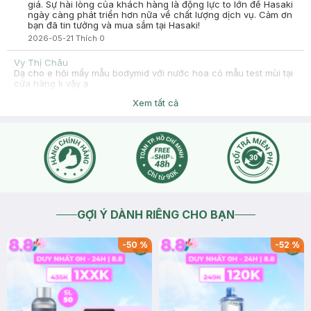
giá. Sự hài lòng của khách hàng là động lực to lớn để Hasaki
ngày càng phát triển hơn nữa về chất lượng dịch vụ. Cảm ơn
bạn đã tin tưởng và mua sắm tại Hasaki!
2026-05-21
Thích
0
Vy Thị Châu
Dạ cho e hỏi mấy mẫu bodymid với nước hoa có mẫu test mùi tại
cửa hàng k vậy ạ
2026-02-19
Thích
0
Xem tất cả
Hasaki
Dạ tùy mỗi cửa hàng sẽ có số lượng sản phẩm mẫu thử khác
nhau. Bạn vui lòng ghé trực tiếp cửa hàng Hasaki gần nhất để
được nhân viên tư vấn cụ thể nhé.
2026-02-22
Thích
0
GỢI Ý DÀNH RIÊNG CHO BẠN
-
50
%
-
52
%