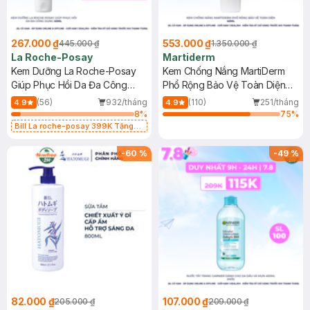
267.000 ₫
553.000 ₫
445.000 ₫
1.350.000 ₫
La Roche-Posay
Martiderm
Kem Dưỡng La Roche-Posay
Kem Chống Nắng MartiDerm
Giúp Phục Hồi Da Đa Công
Phổ Rộng Bảo Vệ Toàn Diện
Dụng 40ml
40ml
(56)
932/tháng
(110)
251/tháng
4.9
4.9
8
%
75
%
Bill La roche-posay 399K Tặng
Gel rửa mặt da dầu nhạy cảm 50ml
(SL có hạn)
-
60
%
-
49
%
82.000 ₫
107.000 ₫
205.000 ₫
209.000 ₫