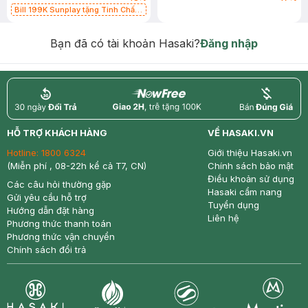
Bill 199K Sunplay tặng Tinh Chất
Chống Nắng 7g trị giá 30K (SL có
hạn)
Bạn đã có tài khoản Hasaki?
Đăng nhập
return
nowfree
price
HỖ TRỢ KHÁCH HÀNG
VỀ HASAKI.VN
Hotline:
1800 6324
Giới thiệu Hasaki.vn
(Miễn phí , 08-22h kể cả T7, CN)
Chính sách bảo mật
Điều khoản sử dụng
Các câu hỏi thường gặp
Hasaki cẩm nang
Gửi yêu cầu hỗ trợ
Tuyển dụng
Hướng dẫn đặt hàng
Liên hệ
Phương thức thanh toán
Phương thức vận chuyển
Chính sách đổi trả