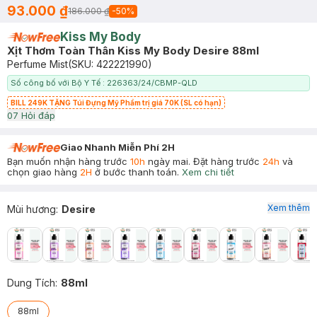
93.000 ₫
186.000 ₫
-
50
%
Kiss My Body
Xịt Thơm Toàn Thân Kiss My Body Desire 88ml
Perfume Mist
(SKU:
422221990
)
Số công bố với Bộ Y Tế : 226363/24/CBMP-QLD
BILL 249K TẶNG Túi Đựng Mỹ Phẩm trị giá 70K (SL có hạn)
0
7
Hỏi đáp
Giao Nhanh Miễn Phí 2H
Bạn muốn nhận hàng trước
10h
ngày mai. Đặt hàng trước
24h
và
chọn giao hàng
2H
ở bước thanh toán.
Xem chi tiết
Xem thêm
Mùi hương
:
Desire
Dung Tích
:
88ml
88ml