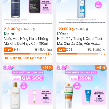
218.000 ₫
120.000 ₫
435.000 ₫
249.000 ₫
Klairs
L'Oreal
Nước Hoa Hồng Klairs Không
Nước Tẩy Trang L'Oreal Tươi
Mùi Cho Da Nhạy Cảm 180ml
Mát Cho Da Dầu, Hỗn Hợp
400ml
(148)
1.5k/tháng
(298)
2.3k/tháng
4.8
4.8
64
%
49
%
Bill Klairs từ 299k Tặng Mặt Nạ
Làm Dịu Da & Kiểm Soát Dầu Nhờn
25ml (SL Có Hạn)
-
46
%
-
43
%