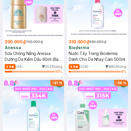
390.000 ₫
332.000 ₫
702.000 ₫
560.000 ₫
Anessa
Bioderma
Sữa Chống Nắng Anessa
Nước Tẩy Trang Bioderma
Dưỡng Da Kiềm Dầu 60ml (Bản
Dành Cho Da Nhạy Cảm 500ml
Mới)
(44)
553/tháng
(228)
880/tháng
4.9
4.9
15
%
4
%
-
41
%
-
36
%