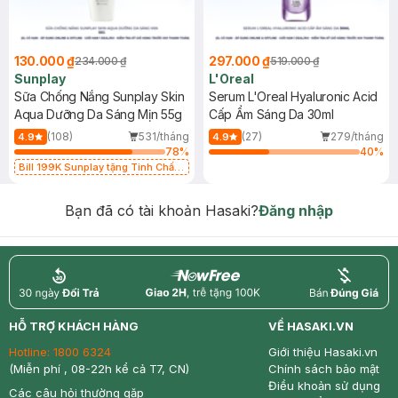
130.000 ₫
297.000 ₫
234.000 ₫
519.000 ₫
Sunplay
L'Oreal
Sữa Chống Nắng Sunplay Skin
Serum L'Oreal Hyaluronic Acid
Aqua Dưỡng Da Sáng Mịn 55g
Cấp Ẩm Sáng Da 30ml
(108)
531/tháng
(27)
279/tháng
4.9
4.9
78
%
40
%
Bill 199K Sunplay tặng Tinh Chất
Chống Nắng 7g trị giá 30K (SL có
hạn)
Bạn đã có tài khoản Hasaki?
Đăng nhập
return
nowfree
price
HỖ TRỢ KHÁCH HÀNG
VỀ HASAKI.VN
Hotline:
1800 6324
Giới thiệu Hasaki.vn
(Miễn phí , 08-22h kể cả T7, CN)
Chính sách bảo mật
Điều khoản sử dụng
Các câu hỏi thường gặp