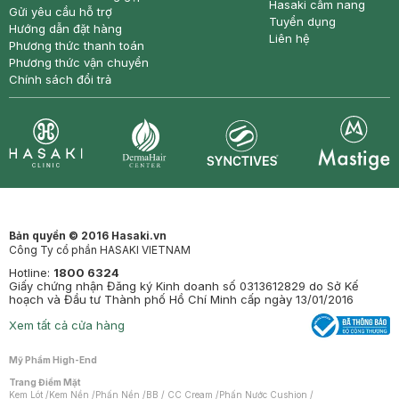
Hasaki cẩm nang
Gửi yêu cầu hỗ trợ
Tuyển dụng
Hướng dẫn đặt hàng
Liên hệ
Phương thức thanh toán
Phương thức vận chuyển
Chính sách đổi trả
Synctives
Clinic
Dermahair
Mastige
Bản quyền © 2016 Hasaki.vn
Công Ty cổ phần HASAKI VIETNAM
Hotline:
1800 6324
Giấy chứng nhận Đăng ký Kinh doanh số 0313612829 do Sở Kế
hoạch và Đầu tư Thành phố Hồ Chí Minh cấp ngày 13/01/2016
Xem tất cả cửa hàng
Mỹ Phẩm High-End
Trang Điểm Mặt
Kem Lót
/
Kem Nền
/
Phấn Nền
/
BB / CC Cream
/
Phấn Nước Cushion
/