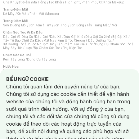
Che Khuyết Điểm
/
Má Hồng
/
Tạo Khối / Highlight
/
Phấn Phủ
/
Xịt Khoá Makeup
Trang Điểm Mắt
Kẻ Mày
/
Kẻ Mắt
/
Phấn Mắt
/
Mascara
Trang Điểm Môi
Son Dưỡng Môi
/
Son Kem / Tint
/
Son Thỏi
/
Son Bóng
/
Tẩy Trang Mắt / Môi
Chăm Sóc Tóc Và Da Đầu
Dầu Gội Và Dầu Xả
/
Dầu Gội
/
Dầu Xả
/
Dầu Gội Khô
/
Dầu Gội Xả 2in1
/
Bộ Gội Xả
/
Tẩy Tế Bào Chết Da Đầu
/
Mặt Nạ / Kem Ủ Tóc
/
Serum / Dầu Dưỡng Tóc
/
Xịt Dưỡng Tóc
/
Thuốc Nhuộm Tóc
/
Sản Phẩm Tạo Kiểu Tóc
/
Dụng Cụ Chăm Sóc Tóc
/
Máy Sấy Tóc
/
Lược
/
Bộ Chăm Sóc Tóc
/
Phụ Kiện Tóc
Chăm Sóc Cơ Thể
Kem Tẩy Lông
/
Dụng Cụ Tẩy Lông
Nước Hoa
Nước Hoa Nữ
/
Nước Hoa Nam
/
Nước Hoa Cao Cấp
/
Xịt Thơm Toàn Thân
/
Nước Hoa Vùng Kín
Notice about cookies usage
BIỂU NGỮ COOKIE
Chăm Sóc Cá Nhân
Chúng tôi quan tâm đến quyền riêng tư của bạn.
Chống Muỗi
/
Khẩu Trang
/
Máy Massage
/
Mặt Nạ Xông Hơi
/
Nước Rửa Tay
/
Sản Phẩm Chăm Sóc Khác
/
Bàn Chải Đánh Răng
/
Bàn Chải Điện
/
Chúng tôi sử dụng các cookie cần thiết để vận hành
Hỗ Trợ Trắng Răng
/
Kem Đánh Răng
/
Máy Tăm Nước
/
Nước Súc Miệng
/
Tăm / Chỉ Nha Khoa
/
Xịt Thơm Miệng
/
Dung Dịch Vệ Sinh
/
Dưỡng Vùng Kín
/
website của chúng tôi và đồng hành cùng bạn trong
Khăn Ướt Vệ Sinh Vùng Kín
/
Băng Vệ Sinh
/
Tampon
/
Bọt Cạo Râu
/
Dao Cạo Râu
/
Máy Cạo Râu
suốt quá trình điều hướng. Với sự đồng ý của bạn,
Vấn Đề Về Da
chúng tôi và các đối tác của chúng tôi cũng sử dụng
Da Dầu / Lỗ Chân Lông To
/
Da Khô / Mất Nước
/
Da Lão Hóa
/
Da Mụn
/
Da Nhạy Cảm / Kích Ứng
/
Da Xỉn Màu
/
Thâm / Nám / Tàn Nhang
/
cookie để theo dõi các hoạt động trực tuyến của
Quầng Thâm & Bọng Mắt
/
Sẹo
/
Viêm Da Cơ Địa
bạn, đề xuất nội dung và quảng cáo phù hợp với sở
Dụng Cụ / Phụ Kiện Chăm Sóc Da
Chat i
Bông Tẩy Trang
/
Khăn Lau Mặt Khô
/
Dụng Cụ / Máy Rửa Mặt
/
Máy Chăm Sóc Da
/
thích và ưu tiên của bạn cũng như các chức năng
Dụng Cụ Chăm Sóc Khác