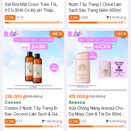
Gel Rửa Mặt Cosrx Tràm Trà,
Nước Tẩy Trang L'Oreal Làm
0.5% BHA Có Độ pH Thấp
Sạch Sâu Trang Điểm 400ml
150ml
(173)
(298)
916/tháng
5.0
4.8
8
%
58
%
-
60
%
-
41
%
236.000 ₫
413.000 ₫
590.000 ₫
702.000 ₫
Cocoon
Anessa
Combo 2 Nước Tẩy Trang Bí
Sữa Chống Nắng Anessa Cho
Đao Cocoon Làm Sạch & Giảm
Da Nhạy Cảm & Trẻ Em 60ml
Dầu 500ml
(Mới)
(57)
1.6k/tháng
(23)
428/tháng
5.0
5.0
76
%
48
%