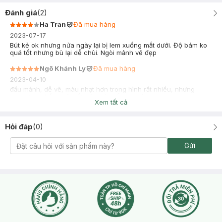
Đánh giá
(
2
)
Ha Tran
Đã mua hàng
2023-07-17
Bút kẻ ok nhưng nửa ngày lại bị lem xuống mắt dưới. Độ bám ko
quá tốt nhưng bù lại dễ chùi. Ngòi mảnh vẽ đẹp
Ngô Khánh Ly
Đã mua hàng
2023-04-10
đầu mảnh, dễ vẽ, màu nhạt hơn trong hình rất nhiều, nhưng
make tone hồng kẻ mắt màu này rất tự nhiên
Xem tất cả
Hỏi đáp
(
0
)
Gửi