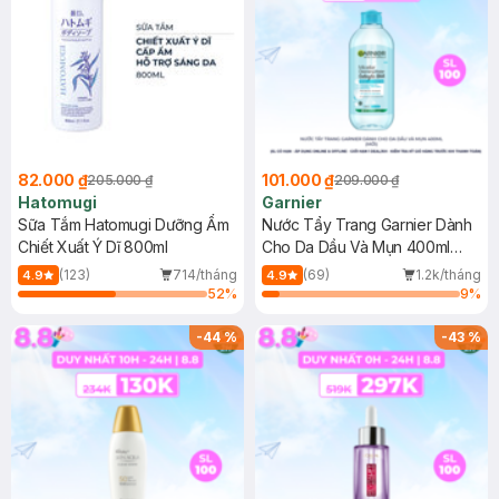
82.000 ₫
101.000 ₫
205.000 ₫
209.000 ₫
Hatomugi
Garnier
Sữa Tắm Hatomugi Dưỡng Ẩm
Nước Tẩy Trang Garnier Dành
Chiết Xuất Ý Dĩ 800ml
Cho Da Dầu Và Mụn 400ml
(Mới)
(123)
714/tháng
(69)
1.2k/tháng
4.9
4.9
52
%
9
%
-
44
%
-
43
%