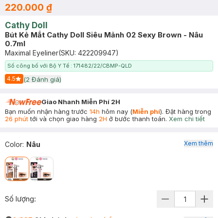
220.000 ₫
Cathy Doll
Bút Kẻ Mắt Cathy Doll Siêu Mảnh 02 Sexy Brown - Nâu
0.7ml
Maximal Eyeliner
(SKU:
422209947
)
Số công bố với Bộ Y Tế : 171482/22/CBMP-QLD
4.5
(
2
Đánh giá)
Start Icon
Giao Nhanh Miễn Phí 2H
Bạn muốn nhận hàng trước
14h
hôm nay (
Miễn phí
). Đặt hàng trong
26 phút
tới và chọn giao hàng
2H
ở bước thanh toán.
Xem chi tiết
Xem thêm
Color
:
Nâu
Số lượng: