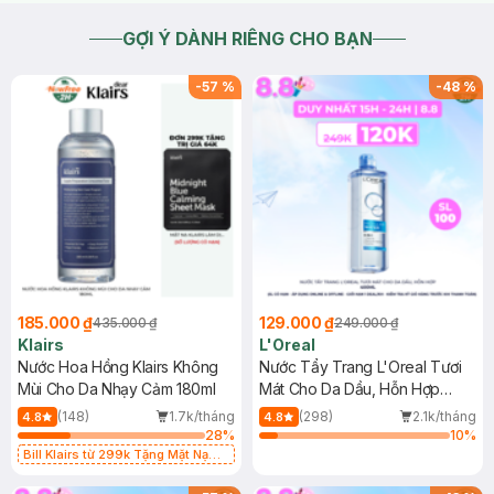
GỢI Ý DÀNH RIÊNG CHO BẠN
-
57
%
-
48
%
185.000 ₫
129.000 ₫
435.000 ₫
249.000 ₫
Klairs
L'Oreal
Nước Hoa Hồng Klairs Không
Nước Tẩy Trang L'Oreal Tươi
Mùi Cho Da Nhạy Cảm 180ml
Mát Cho Da Dầu, Hỗn Hợp
400ml
(148)
1.7k/tháng
(298)
2.1k/tháng
4.8
4.8
28
%
10
%
Bill Klairs từ 299k Tặng Mặt Nạ
Làm Dịu Da & Kiểm Soát Dầu Nhờn
25ml (SL Có Hạn)