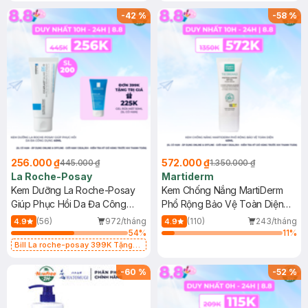
-
42
%
-
58
%
256.000 ₫
572.000 ₫
445.000 ₫
1.350.000 ₫
La Roche-Posay
Martiderm
Kem Dưỡng La Roche-Posay
Kem Chống Nắng MartiDerm
Giúp Phục Hồi Da Đa Công
Phổ Rộng Bảo Vệ Toàn Diện
Dụng 40ml
40ml
(56)
972/tháng
(110)
243/tháng
4.9
4.9
54
%
11
%
Bill La roche-posay 399K Tặng
Gel rửa mặt da dầu nhạy cảm 50ml
(SL có hạn)
-
60
%
-
52
%