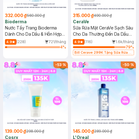
332.000 ₫
315.000 ₫
560.000 ₫
490.000 ₫
Bioderma
CeraVe
Nước Tẩy Trang Bioderma
Sữa Rửa Mặt CeraVe Sạch Sâu
Dành Cho Da Dầu & Hỗn Hợp
Cho Da Thường Đến Da Dầu
500ml
473ml
(228)
721/tháng
(116)
1.6k/tháng
4.9
4.9
4
%
79
%
Bill Cerave 299K Tặng Sữa Rửa
Mặt Cerave 30ml (SL có hạn)
-
53
%
-
50
%
139.000 ₫
145.000 ₫
298.000 ₫
289.000 ₫
Cosrx
L'Oreal