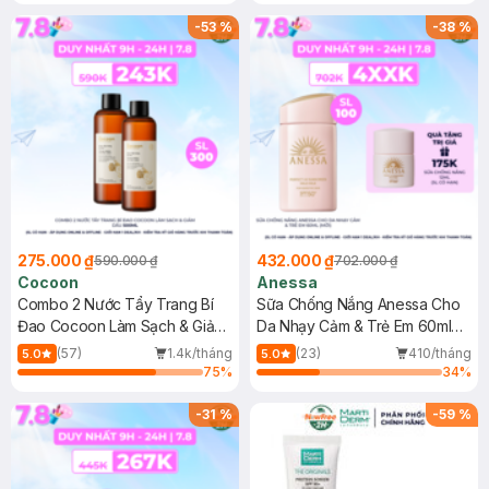
-
53
%
-
38
%
275.000 ₫
432.000 ₫
590.000 ₫
702.000 ₫
Cocoon
Anessa
Combo 2 Nước Tẩy Trang Bí
Sữa Chống Nắng Anessa Cho
Đao Cocoon Làm Sạch & Giảm
Da Nhạy Cảm & Trẻ Em 60ml
Dầu 500ml
(Mới)
(57)
1.4k/tháng
(23)
410/tháng
5.0
5.0
75
%
34
%
-
31
%
-
59
%