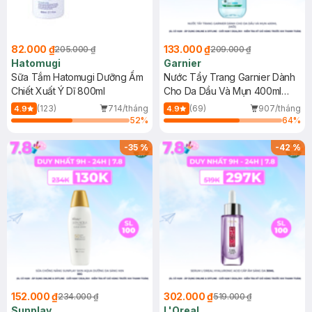
82.000 ₫
133.000 ₫
205.000 ₫
209.000 ₫
Hatomugi
Garnier
Sữa Tắm Hatomugi Dưỡng Ẩm
Nước Tẩy Trang Garnier Dành
Chiết Xuất Ý Dĩ 800ml
Cho Da Dầu Và Mụn 400ml
(Mới)
(123)
714/tháng
(69)
907/tháng
4.9
4.9
52
%
64
%
-
35
%
-
42
%
152.000 ₫
302.000 ₫
234.000 ₫
519.000 ₫
Sunplay
L'Oreal