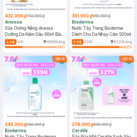
432.000 ₫
351.000 ₫
702.000 ₫
560.000 ₫
Anessa
Bioderma
Sữa Chống Nắng Anessa
Nước Tẩy Trang Bioderma
Dưỡng Da Kiềm Dầu 60ml (Bản
Dành Cho Da Nhạy Cảm 500ml
Mới)
(44)
499/tháng
(228)
832/tháng
4.9
4.9
34
%
92
%
-
39
%
-
23
%
343.000 ₫
378.000 ₫
560.000 ₫
490.000 ₫
Bioderma
CeraVe
Nước Tẩy Trang Bioderma
Sữa Rửa Mặt CeraVe Sạch Sâu