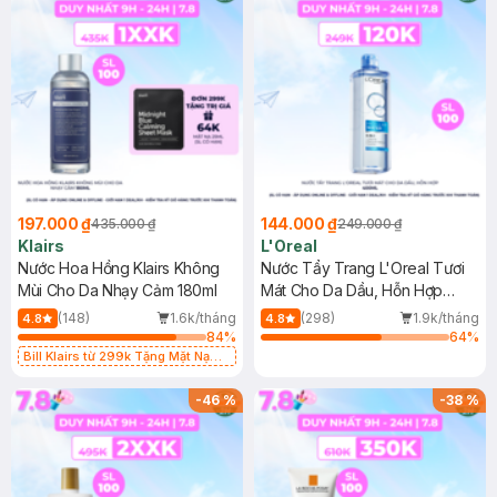
197.000 ₫
144.000 ₫
435.000 ₫
249.000 ₫
Klairs
L'Oreal
Nước Hoa Hồng Klairs Không
Nước Tẩy Trang L'Oreal Tươi
Mùi Cho Da Nhạy Cảm 180ml
Mát Cho Da Dầu, Hỗn Hợp
400ml
(148)
1.6k/tháng
(298)
1.9k/tháng
4.8
4.8
84
%
64
%
Bill Klairs từ 299k Tặng Mặt Nạ
Làm Dịu Da & Kiểm Soát Dầu Nhờn
25ml (SL Có Hạn)
-
46
%
-
38
%