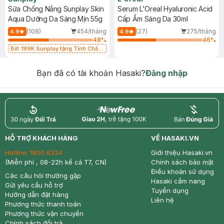
Sữa Chống Nắng Sunplay Skin
Serum L'Oreal Hyaluronic Acid
Aqua Dưỡng Da Sáng Mịn 55g
Cấp Ẩm Sáng Da 30ml
(108)
454/tháng
(27)
275/tháng
4.9
4.9
48
%
46
%
Bill 199K Sunplay tặng Tinh Chất
Chống Nắng 7g trị giá 30K (SL có
hạn)
Bạn đã có tài khoản Hasaki?
Đăng nhập
return
nowfree
price
HỖ TRỢ KHÁCH HÀNG
VỀ HASAKI.VN
Hotline:
1800 6324
Giới thiệu Hasaki.vn
(Miễn phí , 08-22h kể cả T7, CN)
Chính sách bảo mật
Điều khoản sử dụng
Các câu hỏi thường gặp
Hasaki cẩm nang
Gửi yêu cầu hỗ trợ
Tuyển dụng
Hướng dẫn đặt hàng
Liên hệ
Phương thức thanh toán
Phương thức vận chuyển
Chính sách đổi trả