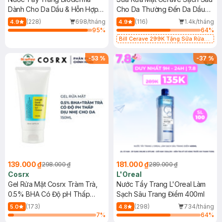
Dành Cho Da Dầu & Hỗn Hợp
Cho Da Thường Đến Da Dầu
500ml
473ml
(228)
698/tháng
(116)
1.4k/tháng
4.9
4.9
95
%
64
%
Bill Cerave 299K Tặng Sữa Rửa
Mặt Cerave 30ml (SL có hạn)
-
53
%
-
37
%
139.000 ₫
181.000 ₫
298.000 ₫
289.000 ₫
Cosrx
L'Oreal
Gel Rửa Mặt Cosrx Tràm Trà,
Nước Tẩy Trang L'Oreal Làm
0.5% BHA Có Độ pH Thấp
Sạch Sâu Trang Điểm 400ml
150ml
(173)
(298)
734/tháng
5.0
4.8
7
%
64
%