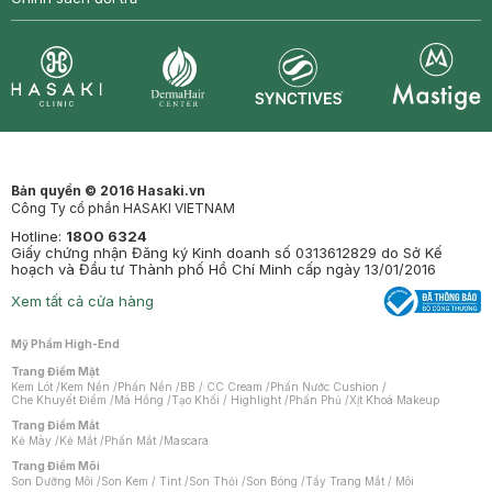
Synctives
Clinic
Dermahair
Mastige
Bản quyền © 2016 Hasaki.vn
Công Ty cổ phần HASAKI VIETNAM
Hotline:
1800 6324
Giấy chứng nhận Đăng ký Kinh doanh số 0313612829 do Sở Kế
hoạch và Đầu tư Thành phố Hồ Chí Minh cấp ngày 13/01/2016
Xem tất cả cửa hàng
Mỹ Phẩm High-End
Trang Điểm Mặt
Kem Lót
/
Kem Nền
/
Phấn Nền
/
BB / CC Cream
/
Phấn Nước Cushion
/
Che Khuyết Điểm
/
Má Hồng
/
Tạo Khối / Highlight
/
Phấn Phủ
/
Xịt Khoá Makeup
Trang Điểm Mắt
Kẻ Mày
/
Kẻ Mắt
/
Phấn Mắt
/
Mascara
Trang Điểm Môi
Son Dưỡng Môi
/
Son Kem / Tint
/
Son Thỏi
/
Son Bóng
/
Tẩy Trang Mắt / Môi