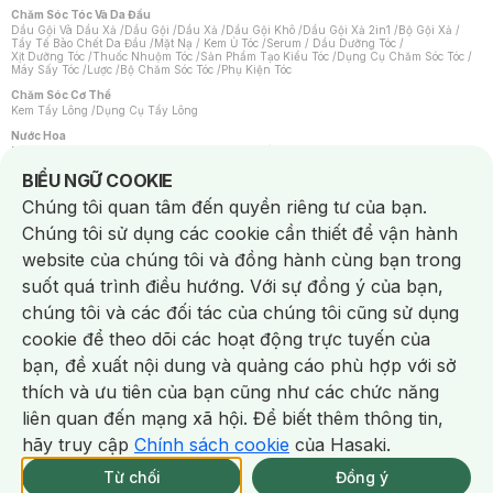
Chăm Sóc Tóc Và Da Đầu
Dầu Gội Và Dầu Xả
/
Dầu Gội
/
Dầu Xả
/
Dầu Gội Khô
/
Dầu Gội Xả 2in1
/
Bộ Gội Xả
/
Tẩy Tế Bào Chết Da Đầu
/
Mặt Nạ / Kem Ủ Tóc
/
Serum / Dầu Dưỡng Tóc
/
Xịt Dưỡng Tóc
/
Thuốc Nhuộm Tóc
/
Sản Phẩm Tạo Kiểu Tóc
/
Dụng Cụ Chăm Sóc Tóc
/
Máy Sấy Tóc
/
Lược
/
Bộ Chăm Sóc Tóc
/
Phụ Kiện Tóc
Chăm Sóc Cơ Thể
Kem Tẩy Lông
/
Dụng Cụ Tẩy Lông
Nước Hoa
Nước Hoa Nữ
/
Nước Hoa Nam
/
Nước Hoa Cao Cấp
/
Xịt Thơm Toàn Thân
/
Nước Hoa Vùng Kín
Notice about cookies usage
BIỂU NGỮ COOKIE
Chăm Sóc Cá Nhân
Chúng tôi quan tâm đến quyền riêng tư của bạn.
Chống Muỗi
/
Khẩu Trang
/
Máy Massage
/
Mặt Nạ Xông Hơi
/
Nước Rửa Tay
/
Sản Phẩm Chăm Sóc Khác
/
Bàn Chải Đánh Răng
/
Bàn Chải Điện
/
Chúng tôi sử dụng các cookie cần thiết để vận hành
Hỗ Trợ Trắng Răng
/
Kem Đánh Răng
/
Máy Tăm Nước
/
Nước Súc Miệng
/
Tăm / Chỉ Nha Khoa
/
Xịt Thơm Miệng
/
Dung Dịch Vệ Sinh
/
Dưỡng Vùng Kín
/
website của chúng tôi và đồng hành cùng bạn trong
Khăn Ướt Vệ Sinh Vùng Kín
/
Băng Vệ Sinh
/
Tampon
/
Bọt Cạo Râu
/
Dao Cạo Râu
/
Máy Cạo Râu
suốt quá trình điều hướng. Với sự đồng ý của bạn,
Vấn Đề Về Da
chúng tôi và các đối tác của chúng tôi cũng sử dụng
Da Dầu / Lỗ Chân Lông To
/
Da Khô / Mất Nước
/
Da Lão Hóa
/
Da Mụn
/
Da Nhạy Cảm / Kích Ứng
/
Da Xỉn Màu
/
Thâm / Nám / Tàn Nhang
/
cookie để theo dõi các hoạt động trực tuyến của
Quầng Thâm & Bọng Mắt
/
Sẹo
/
Viêm Da Cơ Địa
bạn, đề xuất nội dung và quảng cáo phù hợp với sở
Dụng Cụ / Phụ Kiện Chăm Sóc Da
Chat i
Bông Tẩy Trang
/
Khăn Lau Mặt Khô
/
Dụng Cụ / Máy Rửa Mặt
/
Máy Chăm Sóc Da
/
thích và ưu tiên của bạn cũng như các chức năng
Dụng Cụ Chăm Sóc Khác
liên quan đến mạng xã hội. Để biết thêm thông tin,
hãy truy cập
Chính sách cookie
của Hasaki.
NowFree 2H
Giao Nhanh Miễn Phí 2H
Xem chi tiết
Từ chối
Đồng ý
Mua online
333/337 CN CÒN SP
NowFree 2H trễ tặng 100k