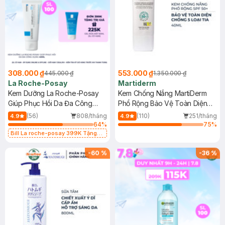
308.000 ₫
553.000 ₫
445.000 ₫
1.350.000 ₫
La Roche-Posay
Martiderm
Kem Dưỡng La Roche-Posay
Kem Chống Nắng MartiDerm
Giúp Phục Hồi Da Đa Công
Phổ Rộng Bảo Vệ Toàn Diện
Dụng 40ml
40ml
(56)
808/tháng
(110)
251/tháng
4.9
4.9
64
%
75
%
Bill La roche-posay 399K Tặng
Gel rửa mặt da dầu nhạy cảm 50ml
(SL có hạn)
-
60
%
-
36
%