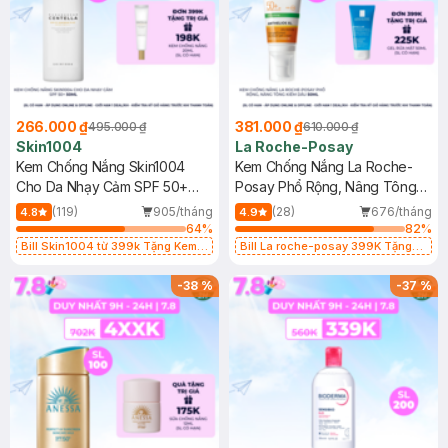
266.000 ₫
381.000 ₫
495.000 ₫
610.000 ₫
Skin1004
La Roche-Posay
Kem Chống Nắng Skin1004
Kem Chống Nắng La Roche-
Cho Da Nhạy Cảm SPF 50+
Posay Phổ Rộng, Nâng Tông
50ml
Kiềm Dầu 50ml
(119)
905/tháng
(28)
676/tháng
4.8
4.9
64
%
82
%
Bill Skin1004 từ 399k Tặng Kem
Bill La roche-posay 399K Tặng
Chống Nắng Cho Da Nhạy Cảm
Gel rửa mặt da dầu nhạy cảm 50ml
SPF 50+ 20ml (SL Có Hạn)
(SL có hạn)
-
38
%
-
37
%