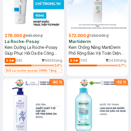
278.000 ₫
572.000 ₫
445.000 ₫
1.350.000 ₫
La Roche-Posay
Martiderm
Kem Dưỡng La Roche-Posay
Kem Chống Nắng MartiDerm
Giúp Phục Hồi Da Đa Công
Phổ Rộng Bảo Vệ Toàn Diện
Dụng 40ml
40ml
(56)
895/tháng
(110)
243/tháng
4.9
4.9
54
%
57
%
Bill La roche-posay 399K Tặng
Gel rửa mặt da dầu nhạy cảm 50ml
(SL có hạn)
-
60
%
-
52
%