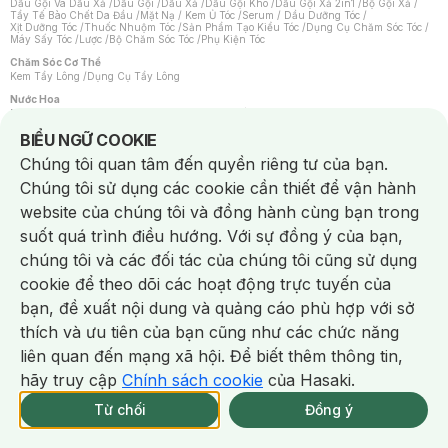
Dầu Gội Và Dầu Xả
/
Dầu Gội
/
Dầu Xả
/
Dầu Gội Khô
/
Dầu Gội Xả 2in1
/
Bộ Gội Xả
/
Tẩy Tế Bào Chết Da Đầu
/
Mặt Nạ / Kem Ủ Tóc
/
Serum / Dầu Dưỡng Tóc
/
Xịt Dưỡng Tóc
/
Thuốc Nhuộm Tóc
/
Sản Phẩm Tạo Kiểu Tóc
/
Dụng Cụ Chăm Sóc Tóc
/
Máy Sấy Tóc
/
Lược
/
Bộ Chăm Sóc Tóc
/
Phụ Kiện Tóc
Chăm Sóc Cơ Thể
Kem Tẩy Lông
/
Dụng Cụ Tẩy Lông
Nước Hoa
Nước Hoa Nữ
/
Nước Hoa Nam
/
Nước Hoa Cao Cấp
/
Xịt Thơm Toàn Thân
/
Nước Hoa Vùng Kín
Notice about cookies usage
BIỂU NGỮ COOKIE
Chăm Sóc Cá Nhân
Chúng tôi quan tâm đến quyền riêng tư của bạn.
Chống Muỗi
/
Khẩu Trang
/
Máy Massage
/
Mặt Nạ Xông Hơi
/
Nước Rửa Tay
/
Sản Phẩm Chăm Sóc Khác
/
Bàn Chải Đánh Răng
/
Bàn Chải Điện
/
Chúng tôi sử dụng các cookie cần thiết để vận hành
Hỗ Trợ Trắng Răng
/
Kem Đánh Răng
/
Máy Tăm Nước
/
Nước Súc Miệng
/
Tăm / Chỉ Nha Khoa
/
Xịt Thơm Miệng
/
Dung Dịch Vệ Sinh
/
Dưỡng Vùng Kín
/
website của chúng tôi và đồng hành cùng bạn trong
Khăn Ướt Vệ Sinh Vùng Kín
/
Băng Vệ Sinh
/
Tampon
/
Bọt Cạo Râu
/
Dao Cạo Râu
/
Máy Cạo Râu
suốt quá trình điều hướng. Với sự đồng ý của bạn,
Vấn Đề Về Da
chúng tôi và các đối tác của chúng tôi cũng sử dụng
Da Dầu / Lỗ Chân Lông To
/
Da Khô / Mất Nước
/
Da Lão Hóa
/
Da Mụn
/
Da Nhạy Cảm / Kích Ứng
/
Da Xỉn Màu
/
Thâm / Nám / Tàn Nhang
/
cookie để theo dõi các hoạt động trực tuyến của
Quầng Thâm & Bọng Mắt
/
Sẹo
/
Viêm Da Cơ Địa
bạn, đề xuất nội dung và quảng cáo phù hợp với sở
Dụng Cụ / Phụ Kiện Chăm Sóc Da
Chat i
Bông Tẩy Trang
/
Khăn Lau Mặt Khô
/
Dụng Cụ / Máy Rửa Mặt
/
Máy Chăm Sóc Da
/
thích và ưu tiên của bạn cũng như các chức năng
Dụng Cụ Chăm Sóc Khác
liên quan đến mạng xã hội. Để biết thêm thông tin,
hãy truy cập
Chính sách cookie
của Hasaki.
NowFree 2H
Giao Nhanh Miễn Phí 2H
Xem chi tiết
Từ chối
Đồng ý
THÔNG BÁO
337 CN TẠM HẾT SP
KHI CÓ HÀNG ONLINE