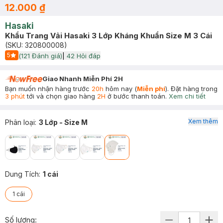
12.000 ₫
Hasaki
Khẩu Trang Vải Hasaki 3 Lớp Kháng Khuẩn Size M 3 Cái
(SKU:
320800008
)
5
(
121
Đánh giá)
|
42
Hỏi đáp
Start Icon
Giao Nhanh Miễn Phí 2H
Bạn muốn nhận hàng trước
20h
hôm nay (
Miễn phí
). Đặt hàng trong
3 phút
tới và chọn giao hàng
2H
ở bước thanh toán.
Xem chi tiết
Xem thêm
Phân loại
:
3 Lớp - Size M
Dung Tích
:
1 cái
1 cái
Số lượng: