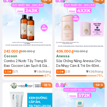
-
59
%
-
42
%
243.000 ₫
406.000 ₫
590.000 ₫
702.000 ₫
Cocoon
Anessa
Combo 2 Nước Tẩy Trang Bí
Sữa Chống Nắng Anessa Cho
Đao Cocoon Làm Sạch & Giảm
Da Nhạy Cảm & Trẻ Em 60ml
Dầu 500ml
(Mới)
(57)
1.6k/tháng
(23)
436/tháng
5.0
5.0
97
%
75
%
-
38
%
-
58
%