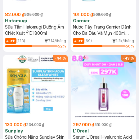
82.000 ₫
101.000 ₫
205.000 ₫
209.000 ₫
Hatomugi
Garnier
Sữa Tắm Hatomugi Dưỡng Ẩm
Nước Tẩy Trang Garnier Dành
Chiết Xuất Ý Dĩ 800ml
Cho Da Dầu Và Mụn 400ml
(Mới)
(123)
714/tháng
(69)
1.2k/tháng
4.9
4.9
52
%
56
%
-
44
%
-
43
%
130.000 ₫
297.000 ₫
234.000 ₫
519.000 ₫
Sunplay
L'Oreal
Sữa Chống Nắng Sunplay Skin
Serum L'Oreal Hyaluronic Acid