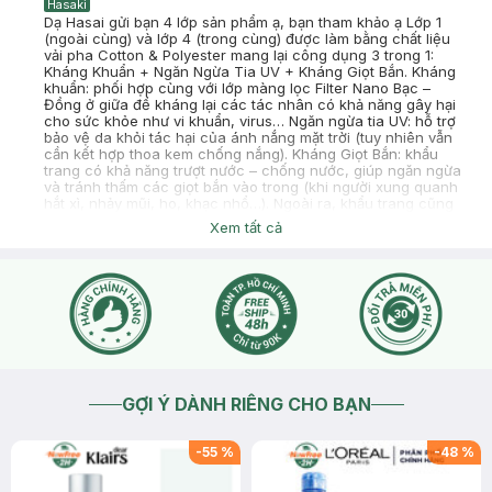
Hasaki
Dạ Hasai gửi bạn 4 lớp sản phẩm ạ, bạn tham khảo ạ Lớp 1
(ngoài cùng) và lớp 4 (trong cùng) được làm bằng chất liệu
vải pha Cotton & Polyester mang lại công dụng 3 trong 1:
Kháng Khuẩn + Ngăn Ngừa Tia UV + Kháng Giọt Bắn. Kháng
khuẩn: phối hợp cùng với lớp màng lọc Filter Nano Bạc –
Đồng ở giữa để kháng lại các tác nhân có khả năng gây hại
cho sức khỏe như vi khuẩn, virus… Ngăn ngừa tia UV: hỗ trợ
bảo vệ da khỏi tác hại của ánh nắng mặt trời (tuy nhiên vẫn
cần kết hợp thoa kem chống nắng). Kháng Giọt Bắn: khẩu
trang có khả năng trượt nước – chống nước, giúp ngăn ngừa
và tránh thấm các giọt bắn vào trong (khi người xung quanh
hắt xì, nhảy mũi, ho, khạc nhổ…). Ngoài ra, khẩu trang cũng
hạn chế nước mưa thấm vào trong khi đi mưa. Lớp 3 (ở giữa)
Xem tất cả
là màng lọc Filter được phủ thành phần Nano Bạc – Nano
Đồng. Lớp màng lọc này được sản xuất theo công nghệ tiên
tiến mới nhất của Nhật Bản năm 2020 và được nhập khẩu trực
tiếp từ Nhật về Việt Nam, có khả năng kháng 99.9% khuẩn
bao gồm khuẩn tụ cầu vàng, khuẩn Ecoli đường ruột, khuẩn
viêm phổi,… Khi các vi khuẩn mang điện tích âm (-) trong
không khí tiếp xúc với các phân tử Nano Bạc & Đồng mang
điện tích (+) trong lớp phủ Filter, thì các phân tử Nano với
kích thước nhỏ hơn cả vi khuẩn sẽ bám chặt xung quanh vi
khuẩn, xâm nhập vào bên trong tế bào vi khuẩn nhằm ngăn
chặn sự sao chép DNA & ức chế khả năng vận chuyển oxy, từ
GỢI Ý DÀNH RIÊNG CHO BẠN
đó làm chúng yếu dần đi, thậm chí ngạt thở mà chết. Ngoài
ra, khẩu trang Hasaki còn có thêm một lớp bông hỗ trợ kháng
khói bụi (lớp 2, nằm giữa lớp vải cotton và lớp nano filter),
-
55
%
-
48
%
giúp ngăn ngừa các tác hại do khói bụi xâm nhập từ bên
ngoài, góp phần nâng cao bảo vệ sức khỏe tốt hơn.