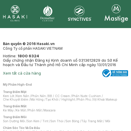
Synctives
Clinic
Dermahair
Mastige
Bản quyền © 2016 Hasaki.vn
Công Ty cổ phần HASAKI VIETNAM
Hotline:
1800 6324
Giấy chứng nhận Đăng ký Kinh doanh số 0313612829 do Sở Kế
hoạch và Đầu tư Thành phố Hồ Chí Minh cấp ngày 13/01/2016
Xem tất cả cửa hàng
Mỹ Phẩm High-End
Trang Điểm Mặt
Kem Lót
/
Kem Nền
/
Phấn Nền
/
BB / CC Cream
/
Phấn Nước Cushion
/
Che Khuyết Điểm
/
Má Hồng
/
Tạo Khối / Highlight
/
Phấn Phủ
/
Xịt Khoá Makeup
Trang Điểm Mắt
Kẻ Mày
/
Kẻ Mắt
/
Phấn Mắt
/
Mascara
Trang Điểm Môi
Son Dưỡng Môi
/
Son Kem / Tint
/
Son Thỏi
/
Son Bóng
/
Tẩy Trang Mắt / Môi
Chăm Sóc Tóc Và Da Đầu