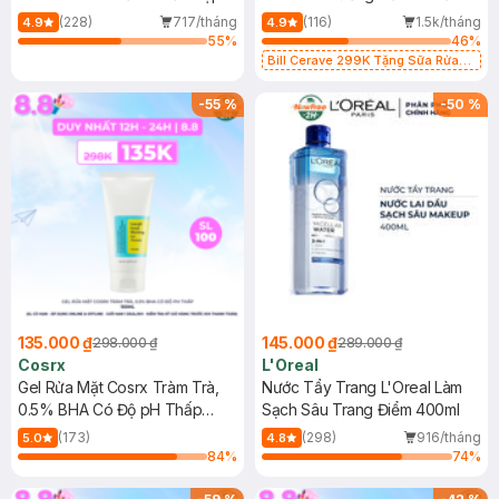
500ml
473ml
(228)
717/tháng
(116)
1.5k/tháng
4.9
4.9
55
%
46
%
Bill Cerave 299K Tặng Sữa Rửa
Mặt Cerave 30ml (SL có hạn)
-
55
%
-
50
%
135.000 ₫
145.000 ₫
298.000 ₫
289.000 ₫
Cosrx
L'Oreal
Gel Rửa Mặt Cosrx Tràm Trà,
Nước Tẩy Trang L'Oreal Làm
0.5% BHA Có Độ pH Thấp
Sạch Sâu Trang Điểm 400ml
150ml
(173)
(298)
916/tháng
5.0
4.8
84
%
74
%