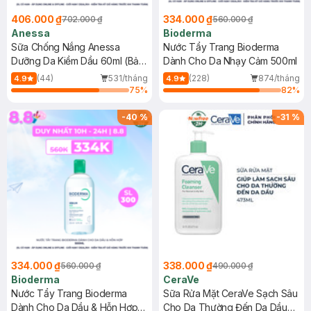
406.000 ₫
334.000 ₫
702.000 ₫
560.000 ₫
Anessa
Bioderma
Sữa Chống Nắng Anessa
Nước Tẩy Trang Bioderma
Dưỡng Da Kiềm Dầu 60ml (Bản
Dành Cho Da Nhạy Cảm 500ml
Mới)
(44)
531/tháng
(228)
874/tháng
4.9
4.9
75
%
82
%
-
40
%
-
31
%
334.000 ₫
338.000 ₫
560.000 ₫
490.000 ₫
Bioderma
CeraVe
Nước Tẩy Trang Bioderma
Sữa Rửa Mặt CeraVe Sạch Sâu
Dành Cho Da Dầu & Hỗn Hợp
Cho Da Thường Đến Da Dầu