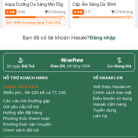
Aqua Dưỡng Da Sáng Mịn 55g
Cấp Ẩm Sáng Da 30ml
(108)
531/tháng
(27)
279/tháng
4.9
4.9
59
%
12
%
Bill 199K Sunplay tặng Tinh Chất
Chống Nắng 7g trị giá 30K (SL có
hạn)
Bạn đã có tài khoản Hasaki?
Đăng nhập
return
nowfree
price
HỖ TRỢ KHÁCH HÀNG
VỀ HASAKI.VN
Hotline:
1800 6324
Giới thiệu Hasaki.vn
(Miễn phí , 08-22h kể cả T7, CN)
Chính sách bảo mật
Điều khoản sử dụng
Các câu hỏi thường gặp
Hasaki cẩm nang
Gửi yêu cầu hỗ trợ
Tuyển dụng
Hướng dẫn đặt hàng
Liên hệ
Phương thức thanh toán
Phương thức vận chuyển
Chính sách đổi trả