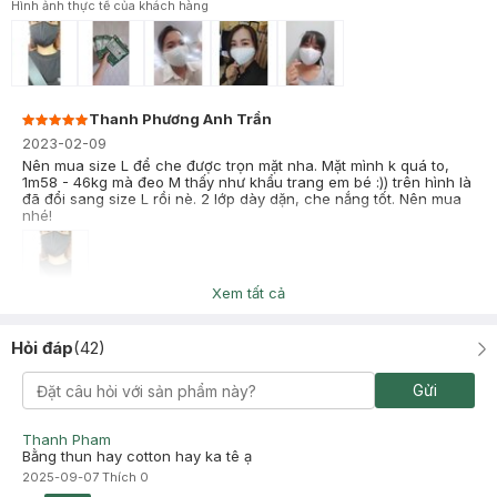
Hình ảnh thực tế của khách hàng
Thanh Phương Anh Trần
2023-02-09
Nên mua size L để che được trọn mặt nha. Mặt mình k quá to,
1m58 - 46kg mà đeo M thấy như khẩu trang em bé :)) trên hình là
đã đổi sang size L rồi nè. 2 lớp dày dặn, che nắng tốt. Nên mua
nhé!
Xem tất cả
Kimtuyen Ho
Đã mua hàng
2022-02-10
Hỏi đáp
(
42
)
khẩu trang ôm mặt, dễ thở, giá rẻ nên mua
Gửi
Thanh Pham
Bằng thun hay cotton hay ka tê ạ
2025-09-07
Thích
0