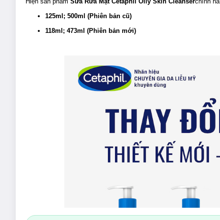
Hiện sản phẩm
Sữa Rửa Mặt Cetaphil Oily Skin Cleanser
chính hã
125ml; 500ml (Phiên bản cũ)
118ml; 473ml (Phiên bản mới)