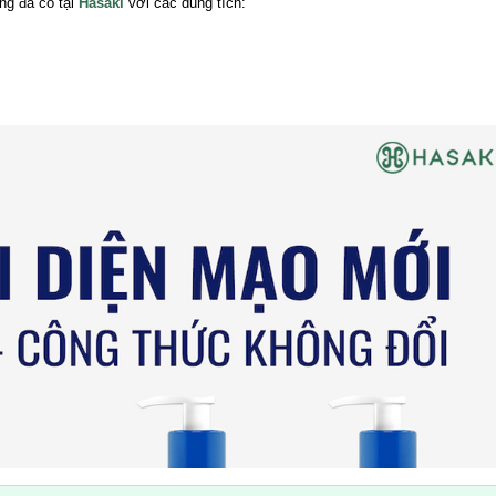
ng đã có tại
Hasaki
với các dung tích: