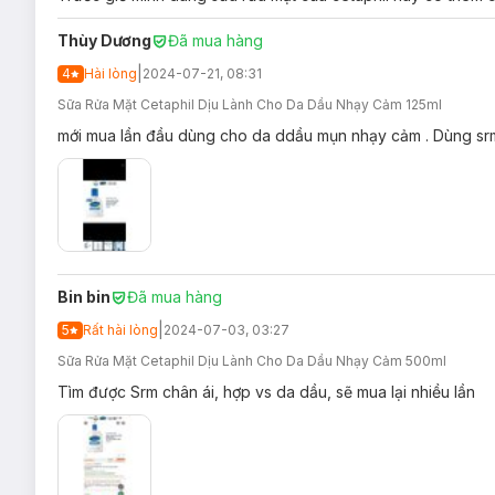
Thùy Dương
Đã mua hàng
|
4
Hài lòng
2024-07-21, 08:31
Sữa Rửa Mặt Cetaphil Dịu Lành Cho Da Dầu Nhạy Cảm 125ml
mới mua lần đầu dùng cho da ddầu mụn nhạy cảm . Dùng srm 
Bin bin
Đã mua hàng
|
5
Rất hài lòng
2024-07-03, 03:27
Sữa Rửa Mặt Cetaphil Dịu Lành Cho Da Dầu Nhạy Cảm 500ml
Tìm được Srm chân ái, hợp vs da dầu, sẽ mua lại nhiều lần