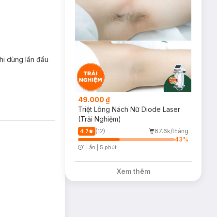
hi dùng lần đầu
49.000 ₫
Triệt Lông Nách Nữ Diode Laser
(Trải Nghiệm)
(12)
67.6k/tháng
4.7
43
%
1 Lần
|
5 phút
Timer Gray Icon
Xem thêm