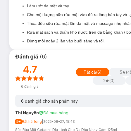
Làm sạch bã nhờn & dầu thừa.
Làm ướt da mặt và tay.
Giúp se khít lỗ chân lông rõ rệt sau 28 ngày sử dụng.
Cho một lượng sữa rửa mặt vừa đủ ra lòng bàn tay và tạ
Duy trì màng ẩm tự nhiên & củng cố hàng rào bảo vệ da.
Thoa đều sữa rửa mặt lên da mặt và massage nhẹ nhàng
98% Đối tượng nghiên cứu đồng ý sữa rửa mặt Cetaphil Oily 
Rửa mặt sạch và thấm khô nước trên da bằng khăn / bôn
100% Đối tượng đồng ý sản phẩm giúp làm sạch bã nhờn dư 
Dùng mỗi ngày 2 lần vào buổi sáng và tối.
98% Đối tượng đồng ý sản phẩm giúp làm mềm mịn da, da bớt
Bác sĩ da liễu đã thử nghiệm và chứng minh lâm sàng là dịu
Đánh giá
(
6
)
Độ an toàn:
4.7
Tất cả
(
6
)
5
(
4
Không paraben
2
(
0
)
Không sulfate
6
đánh giá
Không gây kích ứng
Hướng dẫn bảo quản Sữa Rửa Mặt Cetaphil Oi
6
đánh giá cho sản phẩm này
Nơi khô ráo thoáng mát.
Thị Nguyên
Đã mua hàng
Tránh ánh nắng trực tiếp, nơi có nhiệt độ cao hoặc ẩm ướt.
|
5
Rất hài lòng
2025-08-27, 15:43
Đậy nắp kín sau khi sử dụng.
Sữa Rửa Mặt Cetaphil Dịu Lành Cho Da Dầu Nhạy Cảm 125ml