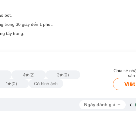
o bọt.
 trong 30 giây đến 1 phút.
Skin Cleanser giúp làm sạch sâu làn da của họ.
g tẩy trang.
thừa trên da.
 thô ráp ngay sau lần rửa đầu tiên.
 lành cho da nhạy cảm.
Chia sẻ nh
)
4
(
2
)
3
(
0
)
sản
Viết
1
(
0
)
Có hình ảnh
ly Skin Cleanser:
Ngày đánh giá