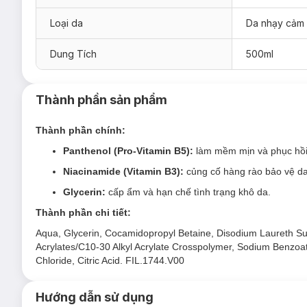
Loại da
Da nhạy cảm
Sữa Rửa Mặt Cetaphil Oily Skin Cleanser phù 
Dung Tích
500ml
Sản phẩm thích hợp cho da dầu, da hỗn hợp nhạy cảm.
Đối tượng sử dụng Sữa Rửa Mặt Cetaphil Oily
Thành phần sản phẩm
Da dầu thừa, lỗ chân lông to
.
Ưu thế nổi bật của Sữa Rửa Mặt Cetaphil Oily
Thành phần chính:
Công thức khoa học dịu lành cho làn da nhạy cảm với thành 
Panthenol (Pro-Vitamin B5):
làm mềm mịn và phục hồi
Glycerin
giúp ngăn ngừa hiện tượng khô da.
Niacinamide (Vitamin B3):
củng cố hàng rào bảo vệ d
Niacinamide (B3)
giúp củng cố hàng rào bảo vệ da.
Glycerin:
cấp ẩm và hạn chế tình trạng khô da.
Panthenol (B5)
giúp làm dịu và phục hồi làn da.
Thành phần chi tiết:
Dạng gel trong tạo bọt nhẹ.
Aqua, Glycerin, Cocamidopropyl Betaine, Disodium Laureth S
Acrylates/C10-30 Alkyl Acrylate Crosspolymer, Sodium Benzoate
Công dụng:
Chloride, Citric Acid. FIL.1744.V00
Được chứng minh lâm sàng giúp:
Làm sạch sâu, loại bỏ 94% bụi bẩn, tạp chất và lớp trang đi
Hướng dẫn sử dụng