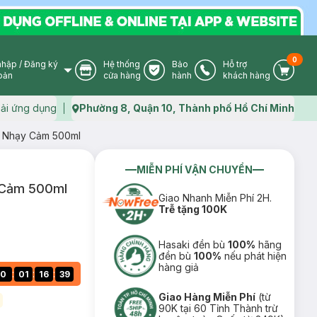
0
nhập
/
Đăng ký
Hệ thống
Bảo
Hỗ trợ
User Icon
Store Icon
Warranty Icon
Phone Icon
Cart I
oản
cửa hàng
hành
khách hàng
ải ứng dụng
Phường 8, Quận 10, Thành phố Hồ Chí Minh
Map icon
u Nhạy Cảm 500ml
MIỄN PHÍ VẬN CHUYỂN
y Cảm 500ml
Giao Nhanh Miễn Phí 2H.
Trễ tặng 100K
Hasaki đền bù
100%
hãng
đền bù
100%
nếu phát hiện
hàng giả
:
:
:
0
01
16
39
Giao Hàng Miễn Phí
(từ
90K tại 60 Tỉnh Thành trừ