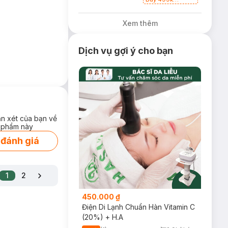
Cetaphil, Benzac
tặng Combo 2
Xem thêm
Sữa Rửa Mặt
59ml(SL có hạn)
Dịch vụ gợi ý cho bạn
ận xét của bạn về
 phẩm này
 đánh giá
1
2
450.000 ₫
Điện Di Lạnh Chuẩn Hàn Vitamin C
(20%) + H.A