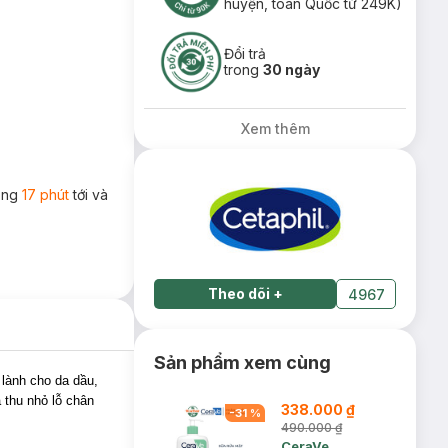
huyện, toàn Quốc từ 249K)
Đổi trả
trong
30 ngày
Xem thêm
rong
17 phút
tới và
Theo dõi
+
4967
Sản phẩm xem cùng
lành cho da dầu,
 thu nhỏ lỗ chân
338.000 ₫
-
31
%
490.000 ₫
CeraVe