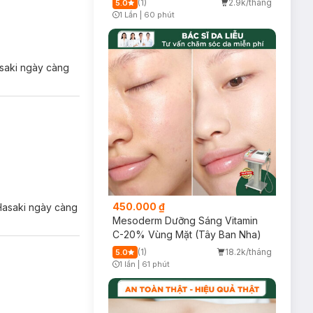
(1)
2.9k/tháng
5.0
1 Lần
|
60 phút
Timer Gray Icon
asaki ngày càng
450.000 ₫
 Hasaki ngày càng
Mesoderm Dưỡng Sáng Vitamin
C-20% Vùng Mặt (Tây Ban Nha)
(1)
18.2k/tháng
5.0
1 lần
|
61 phút
Timer Gray Icon