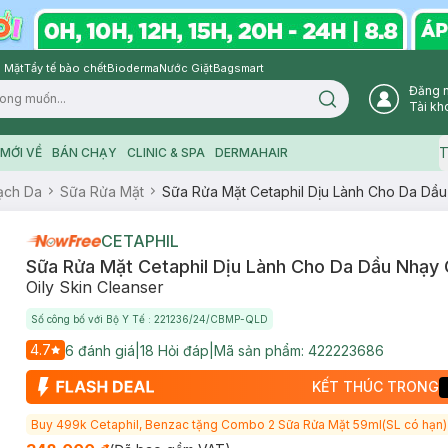
 Mặt
Tẩy tế bào chết
Bioderma
Nước Giặt
Bagsmart
Đăng 
Search icon
Tài kh
T
MỚI VỀ
BÁN CHẠY
CLINIC & SPA
DERMAHAIR
ạch Da
Sữa Rửa Mặt
Sữa Rửa Mặt Cetaphil Dịu Lành Cho Da Dầ
CETAPHIL
Sữa Rửa Mặt Cetaphil Dịu Lành Cho Da Dầu Nhạ
Oily Skin Cleanser
Số công bố với Bộ Y Tế : 221236/24/CBMP-QLD
4.7
6
đánh giá
|
18
Hỏi đáp
|
Mã sản phẩm:
422223686
KẾT THÚC TRONG
Buy 499k Cetaphil, Benzac tặng Combo 2 Sữa Rửa Mặt 59ml(SL có hạn)