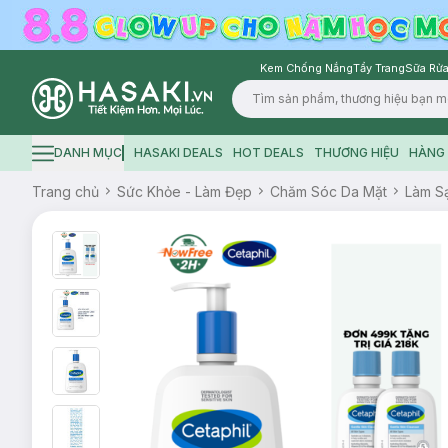
Kem Chống Nắng
Tẩy Trang
Sữa Rửa
Logo
DANH MỤC
HASAKI DEALS
HOT DEALS
THƯƠNG HIỆU
HÀNG 
Hamburger icon
Trang chủ
Sức Khỏe - Làm Đẹp
Chăm Sóc Da Mặt
Làm S