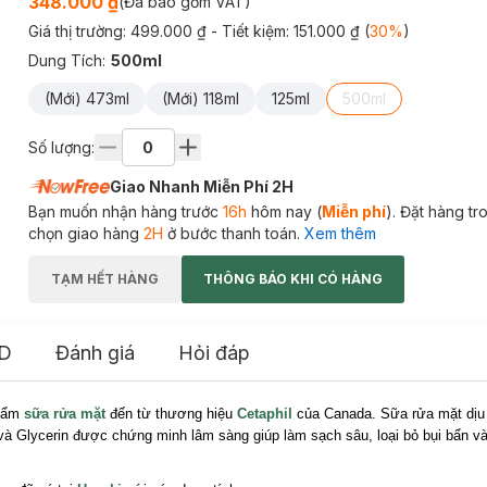
348.000 ₫
(Đã bao gồm VAT)
Giá thị trường:
499.000 ₫
- Tiết kiệm:
151.000 ₫
(
30
%
)
Dung Tích
:
500ml
(Mới) 473ml
(Mới) 118ml
125ml
500ml
Số lượng:
Giao Nhanh Miễn Phí 2H
Bạn muốn nhận hàng trước
16h
hôm nay (
Miễn phí
). Đặt hàng t
chọn giao hàng
2H
ở bước thanh toán.
Xem thêm
TẠM HẾT HÀNG
THÔNG BÁO KHI CÓ HÀNG
D
Đánh giá
Hỏi đáp
phẩm
sữa rửa mặt
đến từ thương hiệu
Cetaphil
của Canada. Sữa rửa mặt dịu 
à Glycerin được chứng minh lâm sàng giúp làm sạch sâu, loại bỏ bụi bẩn và