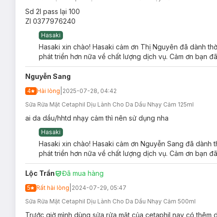
Lưu ý:
Sd 2l pass lại 100
Ngày sản xuất:
Xem chi tiết trên bao bì.
Zl 0377976240
Hạn sử dụng:
3 năm kể từ ngày sản xuất.
Hasaki
Hasaki xin chào! Hasaki cảm ơn Thị Nguyên đã dành thời
phát triển hơn nữa về chất lượng dịch vụ. Cảm ơn bạn đã
Nguyễn Sang
|
4
Hài lòng
2025-07-28, 04:42
Sữa Rửa Mặt Cetaphil Dịu Lành Cho Da Dầu Nhạy Cảm 125ml
ai da dầu/hhtd nhạy cảm thì nên sử dụng nha
Hasaki
Hasaki xin chào! Hasaki cảm ơn Nguyễn Sang đã dành th
phát triển hơn nữa về chất lượng dịch vụ. Cảm ơn bạn đã
Lộc Trần
Đã mua hàng
|
5
Rất hài lòng
2024-07-29, 05:47
Sữa Rửa Mặt Cetaphil Dịu Lành Cho Da Dầu Nhạy Cảm 500ml
Trước giờ mình dùng sửa rửa mặt của cetaphil nay có thêm