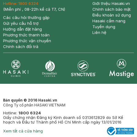
Hotline:
1800 6324
Giới thiệu Hasaki.vn
(Miễn phí , 08-22h kể cả T7, CN)
Chính sách bảo mật
Điều khoản sử dụng
Các câu hỏi thường gặp
Hasaki cẩm nang
Gửi yêu cầu hỗ trợ
Tuyển dụng
Hướng dẫn đặt hàng
Liên hệ
Phương thức thanh toán
Phương thức vận chuyển
Chính sách đổi trả
Synctives
Clinic
Dermahair
Mastige
Bản quyền © 2016 Hasaki.vn
Công Ty cổ phần HASAKI VIETNAM
Hotline:
1800 6324
Giấy chứng nhận Đăng ký Kinh doanh số 0313612829 do Sở Kế
hoạch và Đầu tư Thành phố Hồ Chí Minh cấp ngày 13/01/2016
Xem tất cả cửa hàng