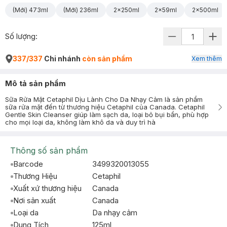
(Mới) 473ml
(Mới) 236ml
2x250ml
2x59ml
2x500ml
Số lượng:
337/337
Chi nhánh
còn sản phẩm
Xem thêm
Mô tả sản phẩm
Sữa Rửa Mặt Cetaphil Dịu Lành Cho Da Nhạy Cảm là sản phẩm
sữa rửa mặt đến từ thương hiệu Cetaphil của Canada. Cetaphil
Gentle Skin Cleanser giúp làm sạch da, loại bỏ bụi bẩn, phù hợp
cho mọi loại da, không làm khô da và duy trì hà
Thông số sản phẩm
Barcode
3499320013055
Thương Hiệu
Cetaphil
Xuất xứ thương hiệu
Canada
Nơi sản xuất
Canada
Loại da
Da nhạy cảm
Dung Tích
125ml