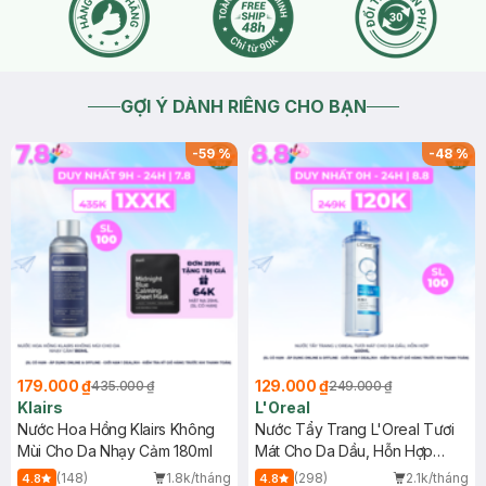
giải đáp nhé. Cảm ơn bạn đã tin tưởng và mua sắm tại Hasaki!
2026-07-26
Thích
0
GỢI Ý DÀNH RIÊNG CHO BẠN
-
59
%
-
48
%
179.000 ₫
129.000 ₫
435.000 ₫
249.000 ₫
Klairs
L'Oreal
Nước Hoa Hồng Klairs Không
Nước Tẩy Trang L'Oreal Tươi
Mùi Cho Da Nhạy Cảm 180ml
Mát Cho Da Dầu, Hỗn Hợp
400ml
(148)
1.8k/tháng
(298)
2.1k/tháng
4.8
4.8