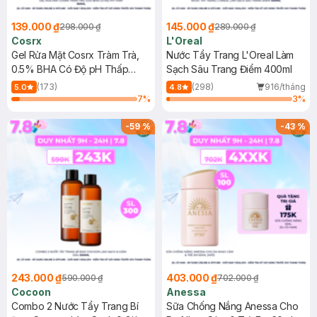
139.000 ₫
145.000 ₫
298.000 ₫
289.000 ₫
Cosrx
L'Oreal
Gel Rửa Mặt Cosrx Tràm Trà,
Nước Tẩy Trang L'Oreal Làm
0.5% BHA Có Độ pH Thấp
Sạch Sâu Trang Điểm 400ml
150ml
(173)
(298)
916/tháng
5.0
4.8
7
%
3
%
-
59
%
-
43
%
243.000 ₫
403.000 ₫
590.000 ₫
702.000 ₫
Cocoon
Anessa
Combo 2 Nước Tẩy Trang Bí
Sữa Chống Nắng Anessa Cho