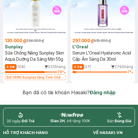
130.000 ₫
297.000 ₫
234.000 ₫
519.000 ₫
Sunplay
L'Oreal
Sữa Chống Nắng Sunplay Skin
Serum L'Oreal Hyaluronic Acid
Aqua Dưỡng Da Sáng Mịn 55g
Cấp Ẩm Sáng Da 30ml
(108)
531/tháng
(27)
279/tháng
4.9
4.9
76
%
7
%
Bill 199K Sunplay tặng Tinh Chất
Chống Nắng 7g trị giá 30K (SL có
hạn)
Bạn đã có tài khoản Hasaki?
Đăng nhập
return
nowfree
price
HỖ TRỢ KHÁCH HÀNG
VỀ HASAKI.VN