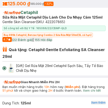
125.000 ₫
185.000 ₫
-
32
%
Cetaphil
Sữa Rửa Mặt Cetaphil Dịu Lành Cho Da Nhạy Cảm 125ml
Gentle Skin Cleanser
(SKU:
422207865
)
Số công bố với Bộ Y Tế : 165088/22/CBMP-QLD
Buy 499k Cetaphil, Benzac tặng Combo 2 Sữa Rửa Mặt 59ml(SL có hạn)
4.7
(
22
Đánh giá)
|
155
Hỏi đáp
Start Icon
Quà tặng: Cetaphil Gentle Exfoliating SA Cleanser
29ml
[Gift] Gel Rửa Mặt 29ml Cetaphil Sạch Sâu, Tẩy Tế Bào
Chết Dịu Nhẹ
Giao Nhanh Miễn Phí 2H
Bạn muốn nhận hàng trước
13h
hôm nay (
Miễn phí
). Đặt hàng trong
51 phút
tới và chọn giao hàng
2H
ở bước thanh toán.
Xem chi tiết
Xem thêm
Dung Tích
:
125ml