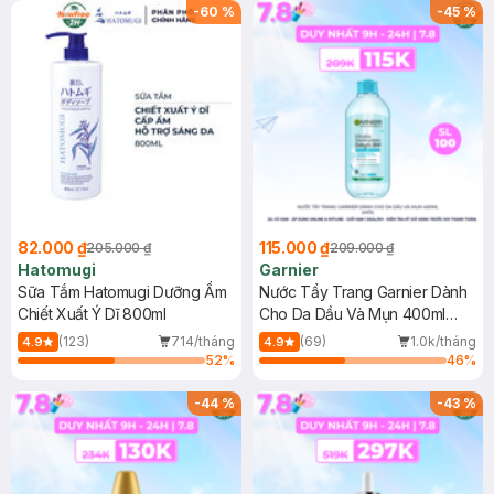
(SL có hạn)
-
60
%
-
45
%
82.000 ₫
115.000 ₫
205.000 ₫
209.000 ₫
Hatomugi
Garnier
Sữa Tắm Hatomugi Dưỡng Ẩm
Nước Tẩy Trang Garnier Dành
Chiết Xuất Ý Dĩ 800ml
Cho Da Dầu Và Mụn 400ml
(Mới)
(123)
714/tháng
(69)
1.0k/tháng
4.9
4.9
52
%
46
%
-
44
%
-
43
%