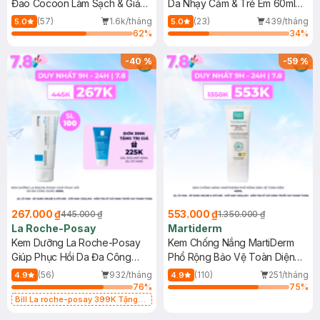
Đao Cocoon Làm Sạch & Giảm
Da Nhạy Cảm & Trẻ Em 60ml
Dầu 500ml
(Mới)
(57)
1.6k/tháng
(23)
439/tháng
5.0
5.0
62
%
34
%
-
40
%
-
59
%
267.000 ₫
553.000 ₫
445.000 ₫
1.350.000 ₫
La Roche-Posay
Martiderm
Kem Dưỡng La Roche-Posay
Kem Chống Nắng MartiDerm
Giúp Phục Hồi Da Đa Công
Phổ Rộng Bảo Vệ Toàn Diện
Dụng 40ml
40ml
(56)
932/tháng
(110)
251/tháng
4.9
4.9
76
%
75
%
Bill La roche-posay 399K Tặng
Gel rửa mặt da dầu nhạy cảm 50ml