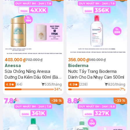
403.000 ₫
356.000 ₫
702.000 ₫
560.000 ₫
Anessa
Bioderma
Sữa Chống Nắng Anessa
Nước Tẩy Trang Bioderma
Dưỡng Da Kiềm Dầu 60ml (Bản
Dành Cho Da Nhạy Cảm 500ml
Mới)
(44)
535/tháng
(228)
820/tháng
4.9
4.9
34
%
7
%
-
36
%
-
33
%