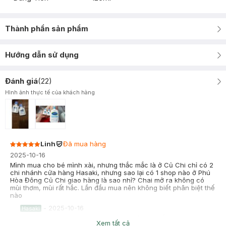
Thành phần sản phẩm
Hướng dẫn sử dụng
Đánh giá
(
22
)
Hình ảnh thực tế của khách hàng
Linh
Đã mua hàng
2025-10-16
Mình mua cho bé mình xài, nhưng thắc mắc là ở Củ Chi chỉ có 2
chi nhánh cửa hàng Hasaki, nhưng sao lại có 1 shop nào ở Phú
Hòa Đông Củ Chi giao hàng là sao nhỉ? Chai mở ra không có
mùi thơm, mùi rất hắc. Lần đầu mua nên không biết phân biệt thế
nào
-
2025-10-16
Hasaki
Hasaki xin cảm ơn bạn đã tin tưởng và mua sắm tại Hasaki.
Xem tất cả
Hasaki rất tiếc khi bạn có trải nghiệm chưa tốt về sản phẩm.