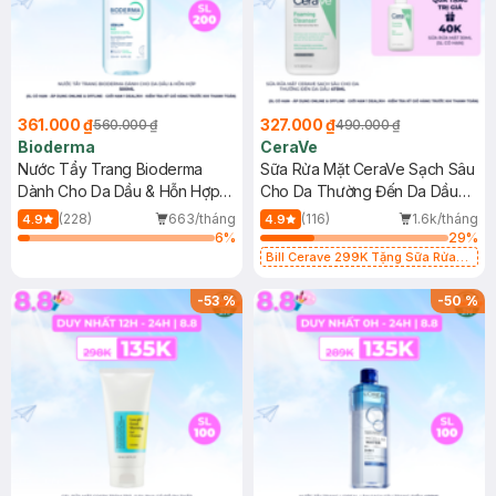
361.000 ₫
327.000 ₫
560.000 ₫
490.000 ₫
Bioderma
CeraVe
Nước Tẩy Trang Bioderma
Sữa Rửa Mặt CeraVe Sạch Sâu
Dành Cho Da Dầu & Hỗn Hợp
Cho Da Thường Đến Da Dầu
500ml
473ml
(228)
663/tháng
(116)
1.6k/tháng
4.9
4.9
6
%
29
%
Bill Cerave 299K Tặng Sữa Rửa
Mặt Cerave 30ml (SL có hạn)
-
53
%
-
50
%