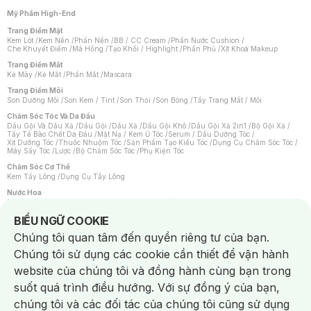
Mỹ Phẩm High-End
Trang Điểm Mặt
Kem Lót
/
Kem Nền
/
Phấn Nền
/
BB / CC Cream
/
Phấn Nước Cushion
/
Che Khuyết Điểm
/
Má Hồng
/
Tạo Khối / Highlight
/
Phấn Phủ
/
Xịt Khoá Makeup
Trang Điểm Mắt
Kẻ Mày
/
Kẻ Mắt
/
Phấn Mắt
/
Mascara
Trang Điểm Môi
Son Dưỡng Môi
/
Son Kem / Tint
/
Son Thỏi
/
Son Bóng
/
Tẩy Trang Mắt / Môi
Chăm Sóc Tóc Và Da Đầu
Dầu Gội Và Dầu Xả
/
Dầu Gội
/
Dầu Xả
/
Dầu Gội Khô
/
Dầu Gội Xả 2in1
/
Bộ Gội Xả
/
Tẩy Tế Bào Chết Da Đầu
/
Mặt Nạ / Kem Ủ Tóc
/
Serum / Dầu Dưỡng Tóc
/
Xịt Dưỡng Tóc
/
Thuốc Nhuộm Tóc
/
Sản Phẩm Tạo Kiểu Tóc
/
Dụng Cụ Chăm Sóc Tóc
/
Máy Sấy Tóc
/
Lược
/
Bộ Chăm Sóc Tóc
/
Phụ Kiện Tóc
Chăm Sóc Cơ Thể
Kem Tẩy Lông
/
Dụng Cụ Tẩy Lông
Nước Hoa
Nước Hoa Nữ
/
Nước Hoa Nam
/
Nước Hoa Cao Cấp
/
Xịt Thơm Toàn Thân
/
Nước Hoa Vùng Kín
Notice about cookies usage
BIỂU NGỮ COOKIE
Chăm Sóc Cá Nhân
Chúng tôi quan tâm đến quyền riêng tư của bạn.
Chống Muỗi
/
Khẩu Trang
/
Máy Massage
/
Mặt Nạ Xông Hơi
/
Nước Rửa Tay
/
Sản Phẩm Chăm Sóc Khác
/
Bàn Chải Đánh Răng
/
Bàn Chải Điện
/
Chúng tôi sử dụng các cookie cần thiết để vận hành
Hỗ Trợ Trắng Răng
/
Kem Đánh Răng
/
Máy Tăm Nước
/
Nước Súc Miệng
/
Tăm / Chỉ Nha Khoa
/
Xịt Thơm Miệng
/
Dung Dịch Vệ Sinh
/
Dưỡng Vùng Kín
/
website của chúng tôi và đồng hành cùng bạn trong
Khăn Ướt Vệ Sinh Vùng Kín
/
Băng Vệ Sinh
/
Tampon
/
Bọt Cạo Râu
/
Dao Cạo Râu
/
Máy Cạo Râu
suốt quá trình điều hướng. Với sự đồng ý của bạn,
Vấn Đề Về Da
chúng tôi và các đối tác của chúng tôi cũng sử dụng
Da Dầu / Lỗ Chân Lông To
/
Da Khô / Mất Nước
/
Da Lão Hóa
/
Da Mụn
/