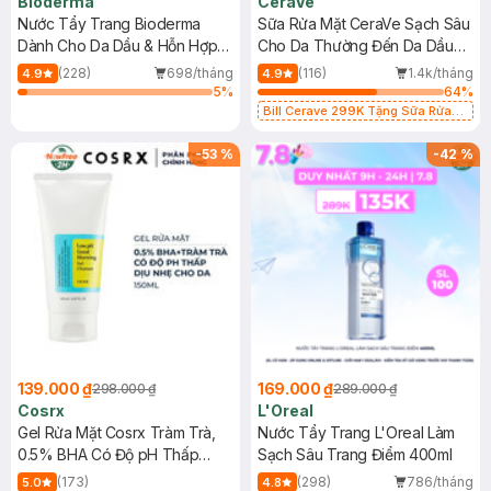
Bioderma
CeraVe
Nước Tẩy Trang Bioderma
Sữa Rửa Mặt CeraVe Sạch Sâu
Dành Cho Da Dầu & Hỗn Hợp
Cho Da Thường Đến Da Dầu
500ml
473ml
(228)
698/tháng
(116)
1.4k/tháng
4.9
4.9
5
%
64
%
Bill Cerave 299K Tặng Sữa Rửa
Mặt Cerave 30ml (SL có hạn)
-
53
%
-
42
%
139.000 ₫
169.000 ₫
298.000 ₫
289.000 ₫
Cosrx
L'Oreal
Gel Rửa Mặt Cosrx Tràm Trà,
Nước Tẩy Trang L'Oreal Làm
0.5% BHA Có Độ pH Thấp
Sạch Sâu Trang Điểm 400ml
150ml
(173)
(298)
786/tháng
5.0
4.8