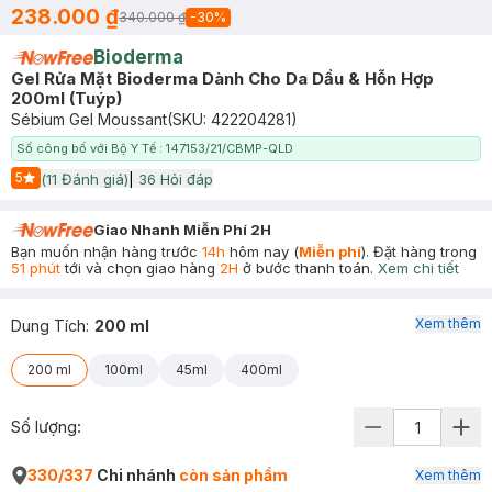
238.000 ₫
340.000 ₫
-
30
%
Bioderma
Gel Rửa Mặt Bioderma Dành Cho Da Dầu & Hỗn Hợp
200ml (Tuýp)
Sébium Gel Moussant
(SKU:
422204281
)
Số công bố với Bộ Y Tế : 147153/21/CBMP-QLD
5
(
11
Đánh giá)
|
36
Hỏi đáp
Start Icon
Giao Nhanh Miễn Phí 2H
Bạn muốn nhận hàng trước
14h
hôm nay (
Miễn phí
). Đặt hàng trong
51 phút
tới và chọn giao hàng
2H
ở bước thanh toán.
Xem chi tiết
Xem thêm
Dung Tích
:
200 ml
200 ml
100ml
45ml
400ml
Số lượng:
330/337
Chi nhánh
còn sản phẩm
Xem thêm