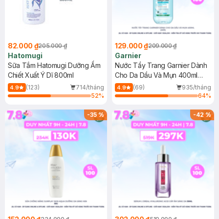
82.000 ₫
129.000 ₫
205.000 ₫
209.000 ₫
Hatomugi
Garnier
Sữa Tắm Hatomugi Dưỡng Ẩm
Nước Tẩy Trang Garnier Dành
Chiết Xuất Ý Dĩ 800ml
Cho Da Dầu Và Mụn 400ml
(Mới)
(123)
714/tháng
(69)
935/tháng
4.9
4.9
52
%
64
%
-
35
%
-
42
%