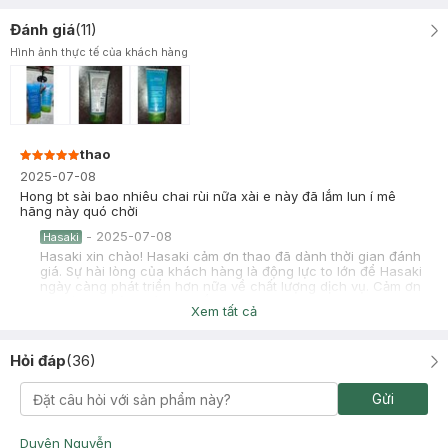
Đánh giá
(
11
)
Hình ảnh thực tế của khách hàng
thao
2025-07-08
Hong bt sài bao nhiêu chai rùi nữa xài e này đã lắm lun í mê
hãng này quó chời
-
2025-07-08
Hasaki
Hasaki xin chào! Hasaki cảm ơn thao đã dành thời gian đánh
giá. Sự hài lòng của khách hàng là động lực to lớn để Hasaki
ngày càng phát triển hơn nữa về chất lượng dịch vụ. Cảm ơn
bạn đã tin tưởng và mua sắm tại Hasaki!
Xem tất cả
Hỏi đáp
(
36
)
Bảo TRân
Đã mua hàng
Gửi
2025-06-11
Dùng tốt, sạch da, không kích ứng
Duyên Nguyễn