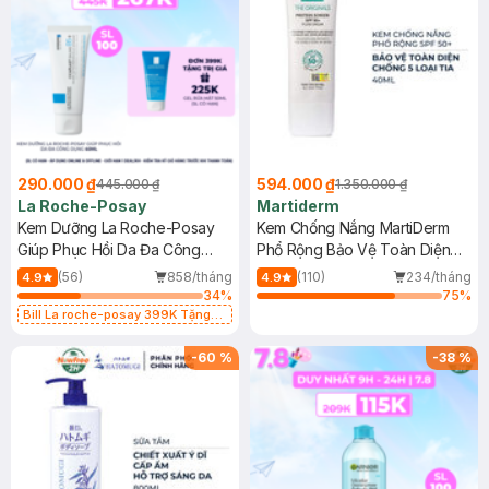
290.000 ₫
594.000 ₫
445.000 ₫
1.350.000 ₫
La Roche-Posay
Martiderm
Kem Dưỡng La Roche-Posay
Kem Chống Nắng MartiDerm
Giúp Phục Hồi Da Đa Công
Phổ Rộng Bảo Vệ Toàn Diện
Dụng 40ml
40ml
(56)
858/tháng
(110)
234/tháng
4.9
4.9
34
%
75
%
Bill La roche-posay 399K Tặng
Gel rửa mặt da dầu nhạy cảm 50ml
(SL có hạn)
-
60
%
-
38
%