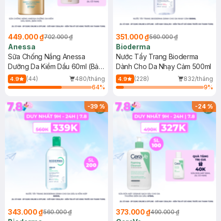
449.000 ₫
351.000 ₫
702.000 ₫
560.000 ₫
Anessa
Bioderma
Sữa Chống Nắng Anessa
Nước Tẩy Trang Bioderma
Dưỡng Da Kiềm Dầu 60ml (Bản
Dành Cho Da Nhạy Cảm 500ml
Mới)
(44)
480/tháng
(228)
832/tháng
4.9
4.9
64
%
9
%
-
39
%
-
24
%
343.000 ₫
373.000 ₫
560.000 ₫
490.000 ₫