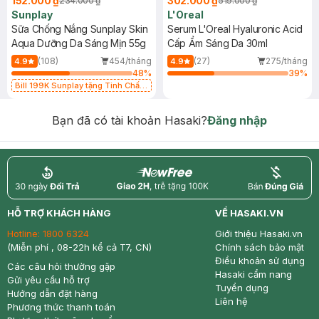
152.000 ₫
302.000 ₫
234.000 ₫
519.000 ₫
Sunplay
L'Oreal
Sữa Chống Nắng Sunplay Skin
Serum L'Oreal Hyaluronic Acid
Aqua Dưỡng Da Sáng Mịn 55g
Cấp Ẩm Sáng Da 30ml
(108)
454/tháng
(27)
275/tháng
4.9
4.9
48
%
39
%
Bill 199K Sunplay tặng Tinh Chất
Chống Nắng 7g trị giá 30K (SL có
hạn)
Bạn đã có tài khoản Hasaki?
Đăng nhập
return
nowfree
price
HỖ TRỢ KHÁCH HÀNG
VỀ HASAKI.VN
Hotline:
1800 6324
Giới thiệu Hasaki.vn
(Miễn phí , 08-22h kể cả T7, CN)
Chính sách bảo mật
Điều khoản sử dụng
Các câu hỏi thường gặp
Hasaki cẩm nang
Gửi yêu cầu hỗ trợ
Tuyển dụng
Hướng dẫn đặt hàng
Liên hệ
Phương thức thanh toán