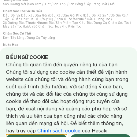
Son Dưỡng Môi
/
Son Kem / Tint
/
Son Thỏi
/
Son Bóng
/
Tẩy Trang Mắt / Môi
Chăm Sóc Tóc Và Da Đầu
Dầu Gội Và Dầu Xả
/
Dầu Gội
/
Dầu Xả
/
Dầu Gội Khô
/
Dầu Gội Xả 2in1
/
Bộ Gội Xả
/
Tẩy Tế Bào Chết Da Đầu
/
Mặt Nạ / Kem Ủ Tóc
/
Serum / Dầu Dưỡng Tóc
/
Xịt Dưỡng Tóc
/
Thuốc Nhuộm Tóc
/
Sản Phẩm Tạo Kiểu Tóc
/
Dụng Cụ Chăm Sóc Tóc
/
Máy Sấy Tóc
/
Lược
/
Bộ Chăm Sóc Tóc
/
Phụ Kiện Tóc
Chăm Sóc Cơ Thể
Kem Tẩy Lông
/
Dụng Cụ Tẩy Lông
Nước Hoa
Nước Hoa Nữ
/
Nước Hoa Nam
/
Nước Hoa Cao Cấp
/
Xịt Thơm Toàn Thân
/
Nước Hoa Vùng Kín
Notice about cookies usage
BIỂU NGỮ COOKIE
Chăm Sóc Cá Nhân
Chúng tôi quan tâm đến quyền riêng tư của bạn.
Chống Muỗi
/
Khẩu Trang
/
Máy Massage
/
Mặt Nạ Xông Hơi
/
Nước Rửa Tay
/
Sản Phẩm Chăm Sóc Khác
/
Bàn Chải Đánh Răng
/
Bàn Chải Điện
/
Chúng tôi sử dụng các cookie cần thiết để vận hành
Hỗ Trợ Trắng Răng
/
Kem Đánh Răng
/
Máy Tăm Nước
/
Nước Súc Miệng
/
Tăm / Chỉ Nha Khoa
/
Xịt Thơm Miệng
/
Dung Dịch Vệ Sinh
/
Dưỡng Vùng Kín
/
website của chúng tôi và đồng hành cùng bạn trong
Khăn Ướt Vệ Sinh Vùng Kín
/
Băng Vệ Sinh
/
Tampon
/
Bọt Cạo Râu
/
Dao Cạo Râu
/
Máy Cạo Râu
suốt quá trình điều hướng. Với sự đồng ý của bạn,
Vấn Đề Về Da
chúng tôi và các đối tác của chúng tôi cũng sử dụng
Da Dầu / Lỗ Chân Lông To
/
Da Khô / Mất Nước
/
Da Lão Hóa
/
Da Mụn
/
Da Nhạy Cảm / Kích Ứng
/
Da Xỉn Màu
/
Thâm / Nám / Tàn Nhang
/
cookie để theo dõi các hoạt động trực tuyến của
Quầng Thâm & Bọng Mắt
/
Sẹo
/
Viêm Da Cơ Địa
bạn, đề xuất nội dung và quảng cáo phù hợp với sở
Dụng Cụ / Phụ Kiện Chăm Sóc Da
Chat i
Bông Tẩy Trang
/
Khăn Lau Mặt Khô
/
Dụng Cụ / Máy Rửa Mặt
/
Máy Chăm Sóc Da
/
thích và ưu tiên của bạn cũng như các chức năng
Dụng Cụ Chăm Sóc Khác
liên quan đến mạng xã hội. Để biết thêm thông tin,
hãy truy cập
Chính sách cookie
của Hasaki.
NowFree 2H
Giao Nhanh Miễn Phí 2H
Xem chi tiết