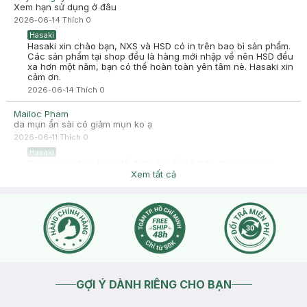
Xem hạn sử dụng ở đâu
-
2025-06-11
Hasaki
2026-06-14
Thích
0
Hasaki xin chào! Hasaki cảm ơn Bảo TRân đã dành thời gian
đánh giá. Sự hài lòng của khách hàng là động lực to lớn để
Hasaki
Hasaki ngày càng phát triển hơn nữa về chất lượng dịch vụ.
Hasaki xin chào bạn, NXS và HSD có in trên bao bì sản phẩm.
Cảm ơn bạn đã tin tưởng và mua sắm tại Hasaki!
Các sản phẩm tại shop đều là hàng mới nhập về nên HSD đều
xa hơn một năm, bạn có thể hoàn toàn yên tâm nè. Hasaki xin
cảm ơn.
2026-06-14
Thích
0
Mailoc Pham
da mụn ẩn sài có giảm mụn ko ạ
2026-06-11
Thích
0
Hasaki
Dạ Hasaki chào bạn, để được tư vấn kỹ hơn, bạn vui lòng
nhắn tin qua fanpage Facebook Hasaki (VN) và để lại thông
Xem tất cả
tin tình trạng da giúp mình nhé.
2026-06-11
Thích
0
GỢI Ý DÀNH RIÊNG CHO BẠN