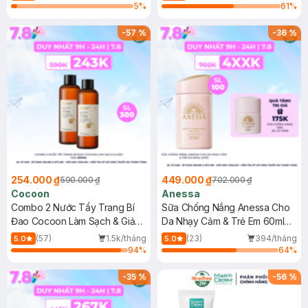
5
%
61
%
-
57
%
-
36
%
254.000 ₫
449.000 ₫
590.000 ₫
702.000 ₫
Cocoon
Anessa
Combo 2 Nước Tẩy Trang Bí
Sữa Chống Nắng Anessa Cho
Đao Cocoon Làm Sạch & Giảm
Da Nhạy Cảm & Trẻ Em 60ml
Dầu 500ml
(Mới)
(57)
1.5k/tháng
(23)
394/tháng
5.0
5.0
94
%
64
%
-
35
%
-
56
%