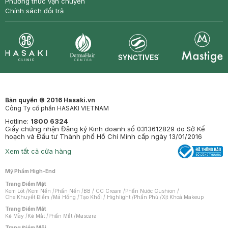
Phương thức vận chuyển
Chính sách đổi trả
Synctives
Clinic
Dermahair
Mastige
Bản quyền © 2016 Hasaki.vn
Công Ty cổ phần HASAKI VIETNAM
Hotline:
1800 6324
Giấy chứng nhận Đăng ký Kinh doanh số 0313612829 do Sở Kế
hoạch và Đầu tư Thành phố Hồ Chí Minh cấp ngày 13/01/2016
Xem tất cả cửa hàng
Mỹ Phẩm High-End
Trang Điểm Mặt
Kem Lót
/
Kem Nền
/
Phấn Nền
/
BB / CC Cream
/
Phấn Nước Cushion
/
Che Khuyết Điểm
/
Má Hồng
/
Tạo Khối / Highlight
/
Phấn Phủ
/
Xịt Khoá Makeup
Trang Điểm Mắt
Kẻ Mày
/
Kẻ Mắt
/
Phấn Mắt
/
Mascara
Trang Điểm Môi