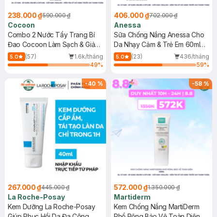
238.000 ₫
406.000 ₫
590.000 ₫
702.000 ₫
Cocoon
Anessa
Combo 2 Nước Tẩy Trang Bí
Sữa Chống Nắng Anessa Cho
Đao Cocoon Làm Sạch & Giảm
Da Nhạy Cảm & Trẻ Em 60ml
Dầu 500ml
(Mới)
(57)
1.6k/tháng
(23)
436/tháng
5.0
5.0
49
%
59
%
-
40
%
-
58
%
267.000 ₫
572.000 ₫
445.000 ₫
1.350.000 ₫
La Roche-Posay
Martiderm
Kem Dưỡng La Roche-Posay
Kem Chống Nắng MartiDerm
Giúp Phục Hồi Da Đa Công
Phổ Rộng Bảo Vệ Toàn Diện