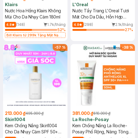
Klairs
L'Oreal
Nước Hoa Hồng Klairs Không
Nước Tẩy Trang L'Oreal Tươi
Mùi Cho Da Nhạy Cảm 180ml
Mát Cho Da Dầu, Hỗn Hợp
400ml
(148)
1.7k/tháng
(298)
2.1k/tháng
4.8
4.8
52
%
27
%
Bill Klairs từ 299k Tặng Mặt Nạ
Làm Dịu Da & Kiểm Soát Dầu Nhờn
25ml (SL Có Hạn)
-
57
%
-
38
%
213.000 ₫
381.000 ₫
495.000 ₫
610.000 ₫
Skin1004
La Roche-Posay
Kem Chống Nắng Skin1004
Kem Chống Nắng La Roche-
Cho Da Nhạy Cảm SPF 50+
Posay Phổ Rộng, Nâng Tông
50ml
Kiềm Dầu 50ml