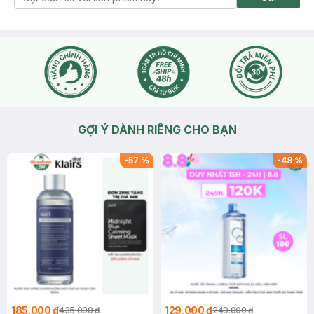
GỢI Ý DÀNH RIÊNG CHO BẠN
-
57
%
-
48
%
185.000 ₫
129.000 ₫
435.000 ₫
249.000 ₫