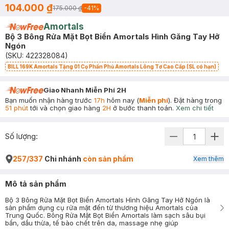
104.000 ₫
175.000 ₫
-
41
%
Amortals
Bộ 3 Bông Rửa Mặt Bọt Biển Amortals Hình Găng Tay Hở
Ngón
(SKU:
422328084
)
BILL 169K Amortals Tặng 01 Cọ Phấn Phủ Amortals Lông Tơ Cao Cấp (SL có hạn)
Giao Nhanh Miễn Phí 2H
Bạn muốn nhận hàng trước
17h
hôm nay (
Miễn phí
). Đặt hàng trong
51 phút
tới và chọn giao hàng
2H
ở bước thanh toán.
Xem chi tiết
Số lượng:
257/337
Chi nhánh
còn sản phẩm
Xem thêm
Mô tả sản phẩm
Bộ 3 Bông Rửa Mặt Bọt Biển Amortals Hình Găng Tay Hở Ngón là
sản phẩm dụng cụ rửa mặt đến từ thương hiệu Amortals của
Trung Quốc. Bông Rửa Mặt Bọt Biển Amortals làm sạch sâu bụi
bẩn, dầu thừa, tế bào chết trên da, massage nhẹ giúp