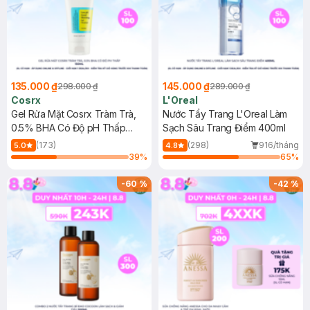
135.000 ₫
145.000 ₫
298.000 ₫
289.000 ₫
Cosrx
L'Oreal
Gel Rửa Mặt Cosrx Tràm Trà,
Nước Tẩy Trang L'Oreal Làm
0.5% BHA Có Độ pH Thấp
Sạch Sâu Trang Điểm 400ml
150ml
(173)
(298)
916/tháng
5.0
4.8
39
%
65
%
-
60
%
-
42
%