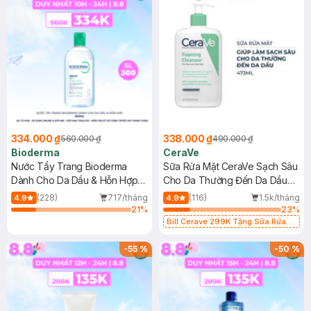
334.000 ₫
338.000 ₫
560.000 ₫
490.000 ₫
Bioderma
CeraVe
Nước Tẩy Trang Bioderma
Sữa Rửa Mặt CeraVe Sạch Sâu
Dành Cho Da Dầu & Hỗn Hợp
Cho Da Thường Đến Da Dầu
500ml
473ml
(228)
717/tháng
(116)
1.5k/tháng
4.9
4.9
21
%
23
%
Bill Cerave 299K Tặng Sữa Rửa
Mặt Cerave 30ml (SL có hạn)
-
55
%
-
50
%