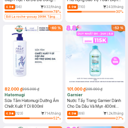
Dụng 40ml
40ml
(56)
932/tháng
(110)
243/tháng
4.9
4.9
78
%
30
%
Bill La roche-posay 399K Tặng
Gel rửa mặt da dầu nhạy cảm 50ml
(SL có hạn)
-
60
%
-
52
%
82.000 ₫
101.000 ₫
205.000 ₫
209.000 ₫
Hatomugi
Garnier
Sữa Tắm Hatomugi Dưỡng Ẩm
Nước Tẩy Trang Garnier Dành
Chiết Xuất Ý Dĩ 800ml
Cho Da Dầu Và Mụn 400ml
(Mới)
(123)
714/tháng
(69)
1.2k/tháng
4.9
4.9
52
%
27
%