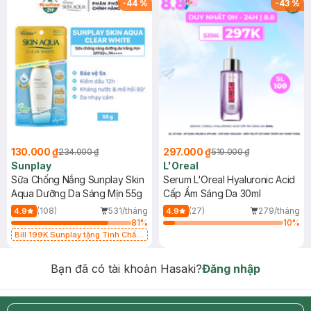
-
44
%
-
43
%
130.000 ₫
297.000 ₫
234.000 ₫
519.000 ₫
Sunplay
L'Oreal
Sữa Chống Nắng Sunplay Skin
Serum L'Oreal Hyaluronic Acid
Aqua Dưỡng Da Sáng Mịn 55g
Cấp Ẩm Sáng Da 30ml
(108)
531/tháng
(27)
279/tháng
4.9
4.9
81
%
10
%
Bill 199K Sunplay tặng Tinh Chất
Chống Nắng 7g trị giá 30K (SL có
hạn)
Bạn đã có tài khoản Hasaki?
Đăng nhập