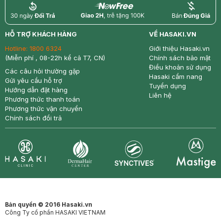
return
nowfree
price
HỖ TRỢ KHÁCH HÀNG
VỀ HASAKI.VN
Hotline:
1800 6324
Giới thiệu Hasaki.vn
(Miễn phí , 08-22h kể cả T7, CN)
Chính sách bảo mật
Điều khoản sử dụng
Các câu hỏi thường gặp
Hasaki cẩm nang
Gửi yêu cầu hỗ trợ
Tuyển dụng
Hướng dẫn đặt hàng
Liên hệ
Phương thức thanh toán
Phương thức vận chuyển
Chính sách đổi trả
Synctives
Clinic
Dermahair
Mastige
Bản quyền © 2016 Hasaki.vn
Công Ty cổ phần HASAKI VIETNAM