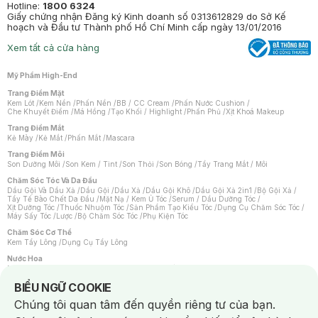
Hotline:
1800 6324
Giấy chứng nhận Đăng ký Kinh doanh số 0313612829 do Sở Kế
hoạch và Đầu tư Thành phố Hồ Chí Minh cấp ngày 13/01/2016
Xem tất cả cửa hàng
Mỹ Phẩm High-End
Trang Điểm Mặt
Kem Lót
/
Kem Nền
/
Phấn Nền
/
BB / CC Cream
/
Phấn Nước Cushion
/
Che Khuyết Điểm
/
Má Hồng
/
Tạo Khối / Highlight
/
Phấn Phủ
/
Xịt Khoá Makeup
Trang Điểm Mắt
Kẻ Mày
/
Kẻ Mắt
/
Phấn Mắt
/
Mascara
Trang Điểm Môi
Son Dưỡng Môi
/
Son Kem / Tint
/
Son Thỏi
/
Son Bóng
/
Tẩy Trang Mắt / Môi
Chăm Sóc Tóc Và Da Đầu
Dầu Gội Và Dầu Xả
/
Dầu Gội
/
Dầu Xả
/
Dầu Gội Khô
/
Dầu Gội Xả 2in1
/
Bộ Gội Xả
/
Tẩy Tế Bào Chết Da Đầu
/
Mặt Nạ / Kem Ủ Tóc
/
Serum / Dầu Dưỡng Tóc
/
Xịt Dưỡng Tóc
/
Thuốc Nhuộm Tóc
/
Sản Phẩm Tạo Kiểu Tóc
/
Dụng Cụ Chăm Sóc Tóc
/
Máy Sấy Tóc
/
Lược
/
Bộ Chăm Sóc Tóc
/
Phụ Kiện Tóc
Chăm Sóc Cơ Thể
Kem Tẩy Lông
/
Dụng Cụ Tẩy Lông
Nước Hoa
Nước Hoa Nữ
/
Nước Hoa Nam
/
Nước Hoa Cao Cấp
/
Xịt Thơm Toàn Thân
/
Nước Hoa Vùng Kín
Notice about cookies usage
BIỂU NGỮ COOKIE
Chăm Sóc Cá Nhân
Chúng tôi quan tâm đến quyền riêng tư của bạn.
Chống Muỗi
/
Khẩu Trang
/
Máy Massage
/
Mặt Nạ Xông Hơi
/
Nước Rửa Tay
/
Sản Phẩm Chăm Sóc Khác
/
Bàn Chải Đánh Răng
/
Bàn Chải Điện
/