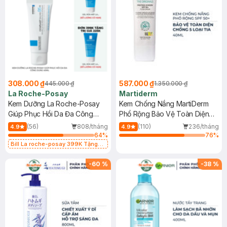
308.000 ₫
587.000 ₫
445.000 ₫
1.350.000 ₫
La Roche-Posay
Martiderm
Kem Dưỡng La Roche-Posay
Kem Chống Nắng MartiDerm
Giúp Phục Hồi Da Đa Công
Phổ Rộng Bảo Vệ Toàn Diện
Dụng 40ml
40ml
(56)
808/tháng
(110)
236/tháng
4.9
4.9
64
%
76
%
Bill La roche-posay 399K Tặng
Gel rửa mặt da dầu nhạy cảm 50ml
(SL có hạn)
-
60
%
-
38
%