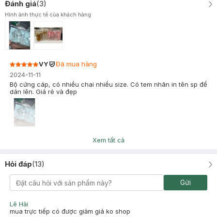
Đánh giá
(
3
)
Hình ảnh thực tế của khách hàng
VY
Đã mua hàng
2024-11-11
Bộ cứng cáp, có nhiều chai nhiều size. Có tem nhãn in tên sp để
dán lên. Giá rẻ và đẹp
Trinh Art
Đã mua hàng
Xem tất cả
2024-08-09
Thiết kế đẹp, chắc chắn, giao hàng nhanh, quá ưng ❤️
Hỏi đáp
(
13
)
Gửi
Lê Hải
mua trực tiếp có được giảm giá ko shop