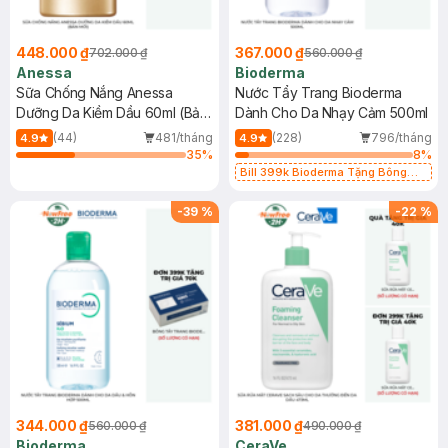
448.000 ₫
367.000 ₫
702.000 ₫
560.000 ₫
Anessa
Bioderma
Sữa Chống Nắng Anessa
Nước Tẩy Trang Bioderma
Dưỡng Da Kiềm Dầu 60ml (Bản
Dành Cho Da Nhạy Cảm 500ml
Mới)
(44)
481/tháng
(228)
796/tháng
4.9
4.9
35
%
8
%
Bill 399k Bioderma Tặng Bông
Tẩy Trang Hộp 50 Miếng (SL có
hạn)
-
39
%
-
22
%
344.000 ₫
381.000 ₫
560.000 ₫
490.000 ₫
Bioderma
CeraVe