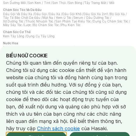
Son Dưỡng Môi
/
Son Kem / Tint
/
Son Thỏi
/
Son Bóng
/
Tẩy Trang Mắt / Môi
Chăm Sóc Tóc Và Da Đầu
Dầu Gội Và Dầu Xả
/
Dầu Gội
/
Dầu Xả
/
Dầu Gội Khô
/
Dầu Gội Xả 2in1
/
Bộ Gội Xả
/
Tẩy Tế Bào Chết Da Đầu
/
Mặt Nạ / Kem Ủ Tóc
/
Serum / Dầu Dưỡng Tóc
/
Xịt Dưỡng Tóc
/
Thuốc Nhuộm Tóc
/
Sản Phẩm Tạo Kiểu Tóc
/
Dụng Cụ Chăm Sóc Tóc
/
Máy Sấy Tóc
/
Lược
/
Bộ Chăm Sóc Tóc
/
Phụ Kiện Tóc
Chăm Sóc Cơ Thể
Kem Tẩy Lông
/
Dụng Cụ Tẩy Lông
Nước Hoa
Nước Hoa Nữ
/
Nước Hoa Nam
/
Nước Hoa Cao Cấp
/
Xịt Thơm Toàn Thân
/
Nước Hoa Vùng Kín
Notice about cookies usage
BIỂU NGỮ COOKIE
Chăm Sóc Cá Nhân
Chúng tôi quan tâm đến quyền riêng tư của bạn.
Chống Muỗi
/
Khẩu Trang
/
Máy Massage
/
Mặt Nạ Xông Hơi
/
Nước Rửa Tay
/
Sản Phẩm Chăm Sóc Khác
/
Bàn Chải Đánh Răng
/
Bàn Chải Điện
/
Chúng tôi sử dụng các cookie cần thiết để vận hành
Hỗ Trợ Trắng Răng
/
Kem Đánh Răng
/
Máy Tăm Nước
/
Nước Súc Miệng
/
Tăm / Chỉ Nha Khoa
/
Xịt Thơm Miệng
/
Dung Dịch Vệ Sinh
/
Dưỡng Vùng Kín
/
website của chúng tôi và đồng hành cùng bạn trong
Khăn Ướt Vệ Sinh Vùng Kín
/
Băng Vệ Sinh
/
Tampon
/
Bọt Cạo Râu
/
Dao Cạo Râu
/
Máy Cạo Râu
suốt quá trình điều hướng. Với sự đồng ý của bạn,
Vấn Đề Về Da
chúng tôi và các đối tác của chúng tôi cũng sử dụng
Da Dầu / Lỗ Chân Lông To
/
Da Khô / Mất Nước
/
Da Lão Hóa
/
Da Mụn
/
Da Nhạy Cảm / Kích Ứng
/
Da Xỉn Màu
/
Thâm / Nám / Tàn Nhang
/
cookie để theo dõi các hoạt động trực tuyến của
Quầng Thâm & Bọng Mắt
/
Sẹo
/
Viêm Da Cơ Địa
bạn, đề xuất nội dung và quảng cáo phù hợp với sở
Dụng Cụ / Phụ Kiện Chăm Sóc Da
Chat i
Bông Tẩy Trang
/
Khăn Lau Mặt Khô
/
Dụng Cụ / Máy Rửa Mặt
/
Máy Chăm Sóc Da
/
thích và ưu tiên của bạn cũng như các chức năng
Dụng Cụ Chăm Sóc Khác
liên quan đến mạng xã hội. Để biết thêm thông tin,
hãy truy cập
Chính sách cookie
của Hasaki.
NowFree 2H
Giao Nhanh Miễn Phí 2H
Xem chi tiết