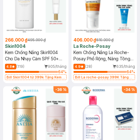
266.000 ₫
406.000 ₫
495.000 ₫
610.000 ₫
Skin1004
La Roche-Posay
Kem Chống Nắng Skin1004
Kem Chống Nắng La Roche-
Cho Da Nhạy Cảm SPF 50+
Posay Phổ Rộng, Nâng Tông
50ml
Kiềm Dầu 50ml
(119)
905/tháng
(28)
635/tháng
4.8
4.9
64
%
64
%
Bill Skin1004 từ 399k Tặng Kem
Bill La roche-posay 399K Tặng
Chống Nắng Cho Da Nhạy Cảm
Gel rửa mặt da dầu nhạy cảm 50ml
SPF 50+ 20ml (SL Có Hạn)
(SL có hạn)
-
36
%
-
34
%