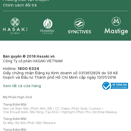
Chính sách đổi trả
Synctives
Clinic
Dermahair
Mastige
Bản quyền © 2016 Hasaki.vn
Công Ty cổ phần HASAKI VIETNAM
Hotline:
1800 6324
Giấy chứng nhận Đăng ký Kinh doanh số 0313612829 do Sở Kế
hoạch và Đầu tư Thành phố Hồ Chí Minh cấp ngày 13/01/2016
Xem tất cả cửa hàng
Mỹ Phẩm High-End
Trang Điểm Mặt
Kem Lót
/
Kem Nền
/
Phấn Nền
/
BB / CC Cream
/
Phấn Nước Cushion
/
Che Khuyết Điểm
/
Má Hồng
/
Tạo Khối / Highlight
/
Phấn Phủ
/
Xịt Khoá Makeup
Trang Điểm Mắt
Kẻ Mày
/
Kẻ Mắt
/
Phấn Mắt
/
Mascara
Trang Điểm Môi