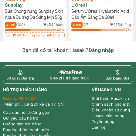
Sunplay
L'Oreal
Sữa Chống Nắng Sunplay Skin
Serum L'Oreal Hyaluronic Acid
Aqua Dưỡng Da Sáng Mịn 55g
Cấp Ẩm Sáng Da 30ml
(108)
454/tháng
(27)
275/tháng
4.9
4.9
48
%
57
%
Bill 199K Sunplay tặng Tinh Chất
Chống Nắng 7g trị giá 30K (SL có
hạn)
Bạn đã có tài khoản Hasaki?
Đăng nhập
return
nowfree
price
HỖ TRỢ KHÁCH HÀNG
VỀ HASAKI.VN
Hotline:
1800 6324
Giới thiệu Hasaki.vn
(Miễn phí , 08-22h kể cả T7, CN)
Chính sách bảo mật
Điều khoản sử dụng
Các câu hỏi thường gặp
Hasaki cẩm nang
Gửi yêu cầu hỗ trợ
Tuyển dụng
Hướng dẫn đặt hàng
Liên hệ
Phương thức thanh toán
Phương thức vận chuyển