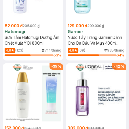
82.000 ₫
129.000 ₫
205.000 ₫
209.000 ₫
Hatomugi
Garnier
Sữa Tắm Hatomugi Dưỡng Ẩm
Nước Tẩy Trang Garnier Dành
Chiết Xuất Ý Dĩ 800ml
Cho Da Dầu Và Mụn 400ml
(Mới)
(123)
714/tháng
(69)
935/tháng
4.9
4.9
53
%
64
%
-
35
%
-
42
%
152.000 ₫
302.000 ₫
234.000 ₫
519.000 ₫