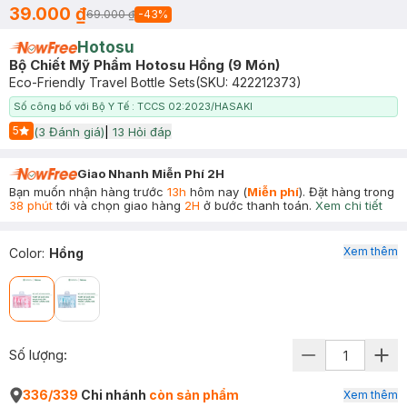
39.000 ₫
69.000 ₫
-
43
%
Hotosu
Bộ Chiết Mỹ Phẩm Hotosu Hồng (9 Món)
Eco-Friendly Travel Bottle Sets
(SKU:
422212373
)
Số công bố với Bộ Y Tế : TCCS 02:2023/HASAKI
5
(
3
Đánh giá)
|
13
Hỏi đáp
Start Icon
Giao Nhanh Miễn Phí 2H
Bạn muốn nhận hàng trước
13h
hôm nay (
Miễn phí
). Đặt hàng trong
38 phút
tới và chọn giao hàng
2H
ở bước thanh toán.
Xem chi tiết
Xem thêm
Color
:
Hồng
Số lượng:
336/339
Chi nhánh
còn sản phẩm
Xem thêm