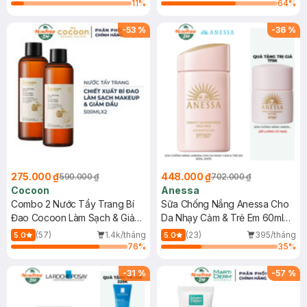
11
%
64
%
-
53
%
-
36
%
275.000 ₫
448.000 ₫
590.000 ₫
702.000 ₫
Cocoon
Anessa
Combo 2 Nước Tẩy Trang Bí
Sữa Chống Nắng Anessa Cho
Đao Cocoon Làm Sạch & Giảm
Da Nhạy Cảm & Trẻ Em 60ml
Dầu 500ml
(Mới)
(57)
1.4k/tháng
(23)
395/tháng
5.0
5.0
76
%
35
%
-
31
%
-
57
%