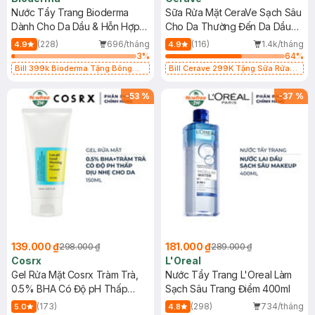
Nước Tẩy Trang Bioderma
Sữa Rửa Mặt CeraVe Sạch Sâu
Dành Cho Da Dầu & Hỗn Hợp
Cho Da Thường Đến Da Dầu
500ml
473ml
(228)
696/tháng
(116)
1.4k/tháng
4.9
4.9
3
%
64
%
Bill 399k Bioderma Tặng Bông
Bill Cerave 299K Tặng Sữa Rửa
Tẩy Trang Hộp 50 Miếng (SL có
Mặt Cerave 30ml (SL có hạn)
hạn)
-
53
%
-
37
%
139.000 ₫
181.000 ₫
298.000 ₫
289.000 ₫
Cosrx
L'Oreal
Gel Rửa Mặt Cosrx Tràm Trà,
Nước Tẩy Trang L'Oreal Làm
0.5% BHA Có Độ pH Thấp
Sạch Sâu Trang Điểm 400ml
150ml
(173)
(298)
734/tháng
5.0
4.8