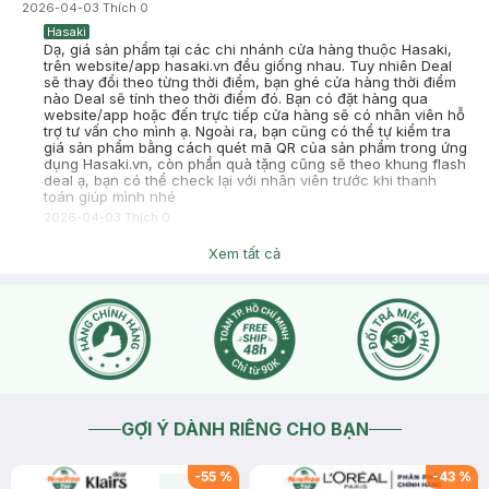
2026-04-03
Thích
0
Hasaki
Dạ, giá sản phẩm tại các chi nhánh cửa hàng thuộc Hasaki,
trên website/app hasaki.vn đều giống nhau. Tuy nhiên Deal
sẽ thay đổi theo từng thời điểm, bạn ghé cửa hàng thời điểm
nào Deal sẽ tính theo thời điểm đó. Bạn có đặt hàng qua
website/app hoặc đến trực tiếp cửa hàng sẽ có nhân viên hỗ
trợ tư vấn cho mình ạ. Ngoài ra, bạn cũng có thể tự kiểm tra
giá sản phẩm bằng cách quét mã QR của sản phẩm trong ứng
dụng Hasaki.vn, còn phần quà tặng cũng sẽ theo khung flash
deal ạ, bạn có thể check lại với nhân viên trước khi thanh
toán giúp mình nhé
2026-04-03
Thích
0
Xem tất cả
Bên kia sông Bông bân
Hasaki kem bạc hà
2025-09-16
Thích
0
Hasaki
Dạ Hasaki xin chào, bạn nhấn vào mục " Chat với chúng tôi"
để Hasaki tư vấn cho bạn nhé
2025-09-17
Thích
0
Hasaki
Dạ Hasaki xin chào, bạn nhấn vào mục " Chat với chúng tôi"
GỢI Ý DÀNH RIÊNG CHO BẠN
để Hasaki tư vấn cho bạn nhé
2025-09-17
Thích
0
-
55
%
-
43
%