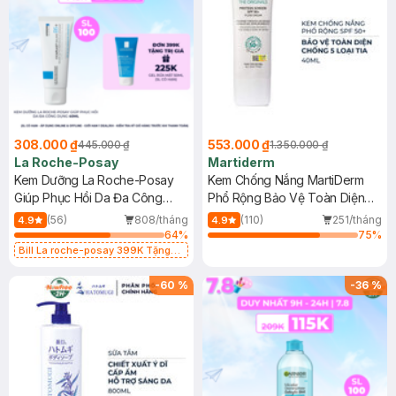
308.000 ₫
553.000 ₫
445.000 ₫
1.350.000 ₫
La Roche-Posay
Martiderm
Kem Dưỡng La Roche-Posay
Kem Chống Nắng MartiDerm
Giúp Phục Hồi Da Đa Công
Phổ Rộng Bảo Vệ Toàn Diện
Dụng 40ml
40ml
(56)
808/tháng
(110)
251/tháng
4.9
4.9
64
%
75
%
Bill La roche-posay 399K Tặng
Gel rửa mặt da dầu nhạy cảm 50ml
(SL có hạn)
-
60
%
-
36
%