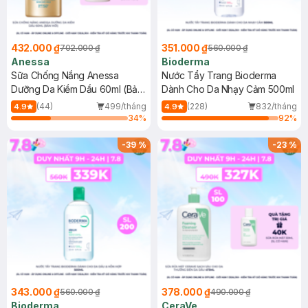
432.000 ₫
351.000 ₫
702.000 ₫
560.000 ₫
Anessa
Bioderma
Sữa Chống Nắng Anessa
Nước Tẩy Trang Bioderma
Dưỡng Da Kiềm Dầu 60ml (Bản
Dành Cho Da Nhạy Cảm 500ml
Mới)
(44)
499/tháng
(228)
832/tháng
4.9
4.9
34
%
92
%
-
39
%
-
23
%
343.000 ₫
378.000 ₫
560.000 ₫
490.000 ₫
Bioderma
CeraVe