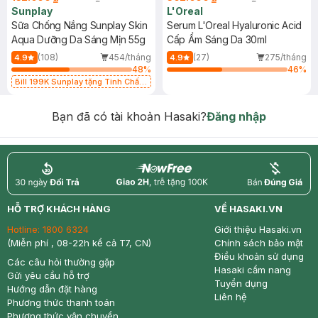
Sunplay
L'Oreal
Sữa Chống Nắng Sunplay Skin
Serum L'Oreal Hyaluronic Acid
Aqua Dưỡng Da Sáng Mịn 55g
Cấp Ẩm Sáng Da 30ml
(108)
454/tháng
(27)
275/tháng
4.9
4.9
48
%
46
%
Bill 199K Sunplay tặng Tinh Chất
Chống Nắng 7g trị giá 30K (SL có
hạn)
Bạn đã có tài khoản Hasaki?
Đăng nhập
return
nowfree
price
HỖ TRỢ KHÁCH HÀNG
VỀ HASAKI.VN
Hotline:
1800 6324
Giới thiệu Hasaki.vn
(Miễn phí , 08-22h kể cả T7, CN)
Chính sách bảo mật
Điều khoản sử dụng
Các câu hỏi thường gặp
Hasaki cẩm nang
Gửi yêu cầu hỗ trợ
Tuyển dụng
Hướng dẫn đặt hàng
Liên hệ
Phương thức thanh toán
Phương thức vận chuyển