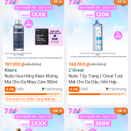
-
55
%
-
42
%
197.000 ₫
144.000 ₫
435.000 ₫
249.000 ₫
Klairs
L'Oreal
Nước Hoa Hồng Klairs Không
Nước Tẩy Trang L'Oreal Tươi
Mùi Cho Da Nhạy Cảm 180ml
Mát Cho Da Dầu, Hỗn Hợp
400ml
(148)
1.6k/tháng
(298)
1.9k/tháng
4.8
4.8
84
%
64
%
Bill Klairs từ 299k Tặng Mặt Nạ
Làm Dịu Da & Kiểm Soát Dầu Nhờn
25ml (SL Có Hạn)
-
46
%
-
38
%