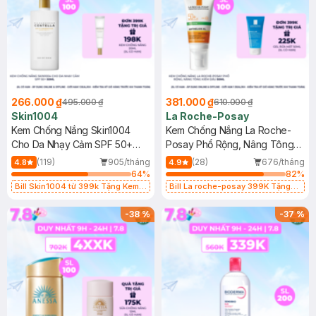
266.000 ₫
381.000 ₫
495.000 ₫
610.000 ₫
Skin1004
La Roche-Posay
Kem Chống Nắng Skin1004
Kem Chống Nắng La Roche-
Cho Da Nhạy Cảm SPF 50+
Posay Phổ Rộng, Nâng Tông
50ml
Kiềm Dầu 50ml
(119)
905/tháng
(28)
676/tháng
4.8
4.9
64
%
82
%
Bill Skin1004 từ 399k Tặng Kem
Bill La roche-posay 399K Tặng
Chống Nắng Cho Da Nhạy Cảm
Gel rửa mặt da dầu nhạy cảm 50ml
SPF 50+ 20ml (SL Có Hạn)
(SL có hạn)
-
38
%
-
37
%