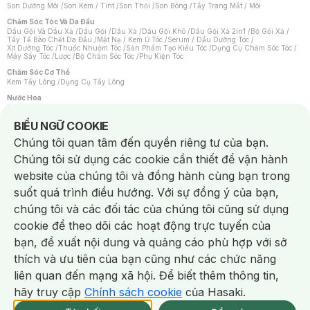
Son Dưỡng Môi
/
Son Kem / Tint
/
Son Thỏi
/
Son Bóng
/
Tẩy Trang Mắt / Môi
Chăm Sóc Tóc Và Da Đầu
Dầu Gội Và Dầu Xả
/
Dầu Gội
/
Dầu Xả
/
Dầu Gội Khô
/
Dầu Gội Xả 2in1
/
Bộ Gội Xả
/
Tẩy Tế Bào Chết Da Đầu
/
Mặt Nạ / Kem Ủ Tóc
/
Serum / Dầu Dưỡng Tóc
/
Xịt Dưỡng Tóc
/
Thuốc Nhuộm Tóc
/
Sản Phẩm Tạo Kiểu Tóc
/
Dụng Cụ Chăm Sóc Tóc
/
Máy Sấy Tóc
/
Lược
/
Bộ Chăm Sóc Tóc
/
Phụ Kiện Tóc
Chăm Sóc Cơ Thể
Kem Tẩy Lông
/
Dụng Cụ Tẩy Lông
Nước Hoa
Nước Hoa Nữ
/
Nước Hoa Nam
/
Nước Hoa Cao Cấp
/
Xịt Thơm Toàn Thân
/
Nước Hoa Vùng Kín
Notice about cookies usage
BIỂU NGỮ COOKIE
Chăm Sóc Cá Nhân
Chúng tôi quan tâm đến quyền riêng tư của bạn.
Chống Muỗi
/
Khẩu Trang
/
Máy Massage
/
Mặt Nạ Xông Hơi
/
Nước Rửa Tay
/
Sản Phẩm Chăm Sóc Khác
/
Bàn Chải Đánh Răng
/
Bàn Chải Điện
/
Chúng tôi sử dụng các cookie cần thiết để vận hành
Hỗ Trợ Trắng Răng
/
Kem Đánh Răng
/
Máy Tăm Nước
/
Nước Súc Miệng
/
Tăm / Chỉ Nha Khoa
/
Xịt Thơm Miệng
/
Dung Dịch Vệ Sinh
/
Dưỡng Vùng Kín
/
website của chúng tôi và đồng hành cùng bạn trong
Khăn Ướt Vệ Sinh Vùng Kín
/
Băng Vệ Sinh
/
Tampon
/
Bọt Cạo Râu
/
Dao Cạo Râu
/
Máy Cạo Râu
suốt quá trình điều hướng. Với sự đồng ý của bạn,
Vấn Đề Về Da
chúng tôi và các đối tác của chúng tôi cũng sử dụng
Da Dầu / Lỗ Chân Lông To
/
Da Khô / Mất Nước
/
Da Lão Hóa
/
Da Mụn
/
Da Nhạy Cảm / Kích Ứng
/
Da Xỉn Màu
/
Thâm / Nám / Tàn Nhang
/
cookie để theo dõi các hoạt động trực tuyến của
Quầng Thâm & Bọng Mắt
/
Sẹo
/
Viêm Da Cơ Địa
bạn, đề xuất nội dung và quảng cáo phù hợp với sở
Dụng Cụ / Phụ Kiện Chăm Sóc Da
Chat i
Bông Tẩy Trang
/
Khăn Lau Mặt Khô
/
Dụng Cụ / Máy Rửa Mặt
/
Máy Chăm Sóc Da
/
thích và ưu tiên của bạn cũng như các chức năng
Dụng Cụ Chăm Sóc Khác
liên quan đến mạng xã hội. Để biết thêm thông tin,
hãy truy cập
Chính sách cookie
của Hasaki.