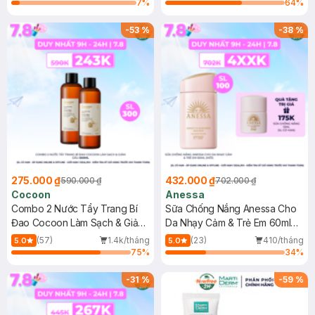
7
%
64
%
-
53
%
-
38
%
275.000 ₫
432.000 ₫
590.000 ₫
702.000 ₫
Cocoon
Anessa
Combo 2 Nước Tẩy Trang Bí
Sữa Chống Nắng Anessa Cho
Đao Cocoon Làm Sạch & Giảm
Da Nhạy Cảm & Trẻ Em 60ml
Dầu 500ml
(Mới)
(57)
1.4k/tháng
(23)
410/tháng
5.0
5.0
75
%
34
%
-
31
%
-
59
%