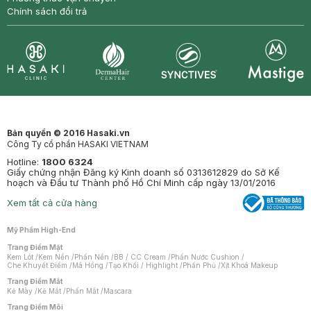
Chính sách đổi trả
Synctives
Clinic
Dermahair
Mastige
Bản quyền © 2016 Hasaki.vn
Công Ty cổ phần HASAKI VIETNAM
Hotline:
1800 6324
Giấy chứng nhận Đăng ký Kinh doanh số 0313612829 do Sở Kế
hoạch và Đầu tư Thành phố Hồ Chí Minh cấp ngày 13/01/2016
Xem tất cả cửa hàng
Mỹ Phẩm High-End
Trang Điểm Mặt
Kem Lót
/
Kem Nền
/
Phấn Nền
/
BB / CC Cream
/
Phấn Nước Cushion
/
Che Khuyết Điểm
/
Má Hồng
/
Tạo Khối / Highlight
/
Phấn Phủ
/
Xịt Khoá Makeup
Trang Điểm Mắt
Kẻ Mày
/
Kẻ Mắt
/
Phấn Mắt
/
Mascara
Trang Điểm Môi