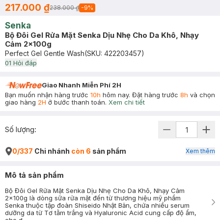
217.000 ₫
238.000 ₫
-
9
%
Senka
Bộ Đôi Gel Rửa Mặt Senka Dịu Nhẹ Cho Da Khô, Nhạy
Cảm 2x100g
Perfect Gel Gentle Wash
(SKU:
422203457
)
0
1
Hỏi đáp
Giao Nhanh Miễn Phí 2H
Bạn muốn nhận hàng trước
10h
hôm nay. Đặt hàng trước
8h
và chọn
giao hàng
2H
ở bước thanh toán.
Xem chi tiết
Số lượng:
0/337
Chi nhánh
còn 6
sản phẩm
Xem thêm
Mô tả sản phẩm
Bộ Đôi Gel Rửa Mặt Senka Dịu Nhẹ Cho Da Khô, Nhạy Cảm
2x100g là dòng sữa rửa mặt đến từ thương hiệu mỹ phẩm
Senka thuộc tập đoàn Shiseido Nhật Bản, chứa nhiều serum
dưỡng da từ Tơ tằm trắng và Hyaluronic Acid cung cấp độ ẩm,