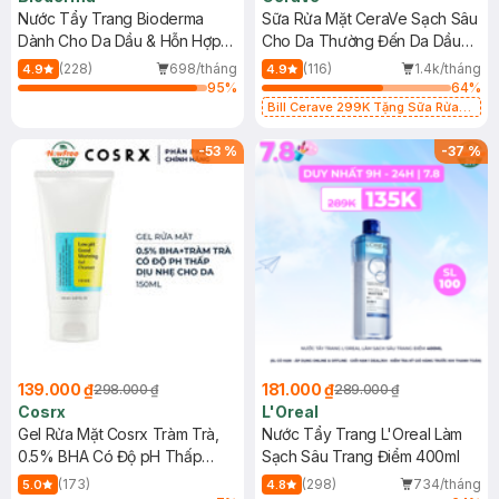
Nước Tẩy Trang Bioderma
Sữa Rửa Mặt CeraVe Sạch Sâu
Dành Cho Da Dầu & Hỗn Hợp
Cho Da Thường Đến Da Dầu
500ml
473ml
(228)
698/tháng
(116)
1.4k/tháng
4.9
4.9
95
%
64
%
Bill Cerave 299K Tặng Sữa Rửa
Mặt Cerave 30ml (SL có hạn)
-
53
%
-
37
%
139.000 ₫
181.000 ₫
298.000 ₫
289.000 ₫
Cosrx
L'Oreal
Gel Rửa Mặt Cosrx Tràm Trà,
Nước Tẩy Trang L'Oreal Làm
0.5% BHA Có Độ pH Thấp
Sạch Sâu Trang Điểm 400ml
150ml
(173)
(298)
734/tháng
5.0
4.8