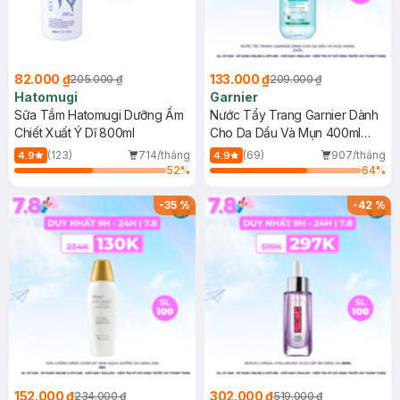
82.000 ₫
133.000 ₫
205.000 ₫
209.000 ₫
Hatomugi
Garnier
Sữa Tắm Hatomugi Dưỡng Ẩm
Nước Tẩy Trang Garnier Dành
Chiết Xuất Ý Dĩ 800ml
Cho Da Dầu Và Mụn 400ml
(Mới)
(123)
714/tháng
(69)
907/tháng
4.9
4.9
52
%
64
%
-
35
%
-
42
%
152.000 ₫
302.000 ₫
234.000 ₫
519.000 ₫