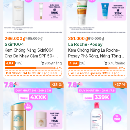
266.000 ₫
381.000 ₫
495.000 ₫
610.000 ₫
Skin1004
La Roche-Posay
Kem Chống Nắng Skin1004
Kem Chống Nắng La Roche-
Cho Da Nhạy Cảm SPF 50+
Posay Phổ Rộng, Nâng Tông
50ml
Kiềm Dầu 50ml
(119)
905/tháng
(28)
676/tháng
4.8
4.9
64
%
82
%
Bill Skin1004 từ 399k Tặng Kem
Bill La roche-posay 399K Tặng
Chống Nắng Cho Da Nhạy Cảm
Gel rửa mặt da dầu nhạy cảm 50ml
SPF 50+ 20ml (SL Có Hạn)
(SL có hạn)
-
38
%
-
37
%