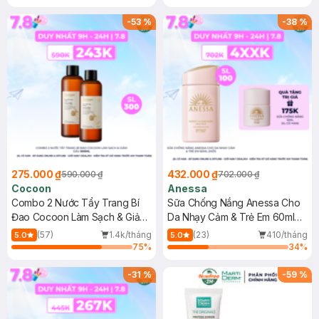
-
53
%
-
38
%
275.000 ₫
432.000 ₫
590.000 ₫
702.000 ₫
Cocoon
Anessa
Combo 2 Nước Tẩy Trang Bí
Sữa Chống Nắng Anessa Cho
Đao Cocoon Làm Sạch & Giảm
Da Nhạy Cảm & Trẻ Em 60ml
Dầu 500ml
(Mới)
(57)
1.4k/tháng
(23)
410/tháng
5.0
5.0
75
%
34
%
-
31
%
-
59
%