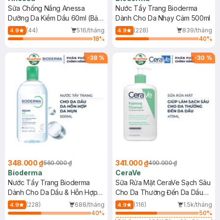
Sữa Chống Nắng Anessa
Nước Tẩy Trang Bioderma
Dưỡng Da Kiềm Dầu 60ml (Bản
Dành Cho Da Nhạy Cảm 500ml
Mới)
(44)
516/tháng
(228)
839/tháng
4.9
4.9
18
%
40
%
-
38
%
-
30
%
348.000 ₫
341.000 ₫
560.000 ₫
490.000 ₫
Bioderma
CeraVe
Nước Tẩy Trang Bioderma
Sữa Rửa Mặt CeraVe Sạch Sâu
Dành Cho Da Dầu & Hỗn Hợp
Cho Da Thường Đến Da Dầu
500ml
473ml
(228)
688/tháng
(116)
1.5k/tháng
4.9
4.9
40
%
50
%