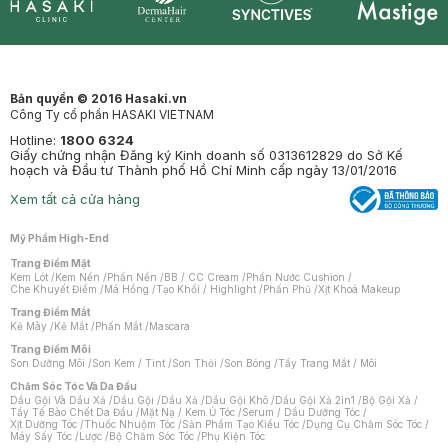
Synctives
Clinic
Dermahair
Mastige
Bản quyền © 2016 Hasaki.vn
Công Ty cổ phần HASAKI VIETNAM
Hotline:
1800 6324
Giấy chứng nhận Đăng ký Kinh doanh số 0313612829 do Sở Kế
hoạch và Đầu tư Thành phố Hồ Chí Minh cấp ngày 13/01/2016
Xem tất cả cửa hàng
Mỹ Phẩm High-End
Trang Điểm Mặt
Kem Lót
/
Kem Nền
/
Phấn Nền
/
BB / CC Cream
/
Phấn Nước Cushion
/
Che Khuyết Điểm
/
Má Hồng
/
Tạo Khối / Highlight
/
Phấn Phủ
/
Xịt Khoá Makeup
Trang Điểm Mắt
Kẻ Mày
/
Kẻ Mắt
/
Phấn Mắt
/
Mascara
Trang Điểm Môi
Son Dưỡng Môi
/
Son Kem / Tint
/
Son Thỏi
/
Son Bóng
/
Tẩy Trang Mắt / Môi
Chăm Sóc Tóc Và Da Đầu
Dầu Gội Và Dầu Xả
/
Dầu Gội
/
Dầu Xả
/
Dầu Gội Khô
/
Dầu Gội Xả 2in1
/
Bộ Gội Xả
/
Tẩy Tế Bào Chết Da Đầu
/
Mặt Nạ / Kem Ủ Tóc
/
Serum / Dầu Dưỡng Tóc
/
Xịt Dưỡng Tóc
/
Thuốc Nhuộm Tóc
/
Sản Phẩm Tạo Kiểu Tóc
/
Dụng Cụ Chăm Sóc Tóc
/
Máy Sấy Tóc
/
Lược
/
Bộ Chăm Sóc Tóc
/
Phụ Kiện Tóc