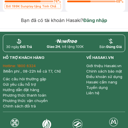
74
%
48
%
Bill 199K Sunplay tặng Tinh Chất
Chống Nắng 7g trị giá 30K (SL có
hạn)
Bạn đã có tài khoản Hasaki?
Đăng nhập
return
nowfree
price
HỖ TRỢ KHÁCH HÀNG
VỀ HASAKI.VN
Hotline:
1800 6324
Giới thiệu Hasaki.vn
(Miễn phí , 08-22h kể cả T7, CN)
Chính sách bảo mật
Điều khoản sử dụng
Các câu hỏi thường gặp
Hasaki cẩm nang
Gửi yêu cầu hỗ trợ
Tuyển dụng
Hướng dẫn đặt hàng
Liên hệ
Phương thức thanh toán
Phương thức vận chuyển
Chính sách đổi trả