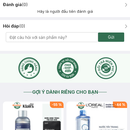
Đánh giá
(
0
)
Hãy là người đầu tiên đánh giá
Hỏi đáp
(
0
)
Gửi
GỢI Ý DÀNH RIÊNG CHO BẠN
-
55
%
-
44
%