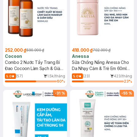
252.000 ₫
418.000 ₫
590.000 ₫
702.000 ₫
Cocoon
Anessa
Combo 2 Nước Tẩy Trang Bí
Sữa Chống Nắng Anessa Cho
Đao Cocoon Làm Sạch & Giảm
Da Nhạy Cảm & Trẻ Em 60ml
Dầu 500ml
(Mới)
(57)
1.5k/tháng
(23)
423/tháng
5.0
5.0
60
%
23
%
-
31
%
-
55
%