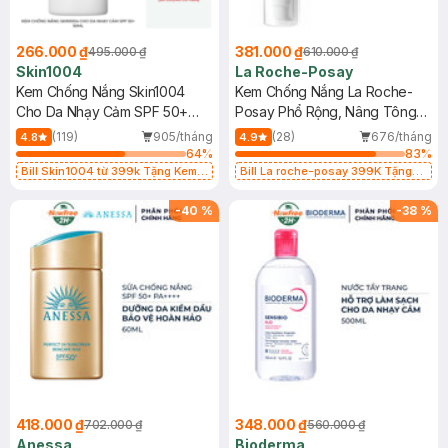
266.000 ₫
381.000 ₫
495.000 ₫
610.000 ₫
Skin1004
La Roche-Posay
Kem Chống Nắng Skin1004
Kem Chống Nắng La Roche-
Cho Da Nhạy Cảm SPF 50+
Posay Phổ Rộng, Nâng Tông
50ml
Kiềm Dầu 50ml
(119)
905/tháng
(28)
676/tháng
4.8
4.9
64
%
83
%
Bill Skin1004 từ 399k Tặng Kem
Bill La roche-posay 399K Tặng
Chống Nắng Cho Da Nhạy Cảm
Gel rửa mặt da dầu nhạy cảm 50ml
SPF 50+ 20ml (SL Có Hạn)
(SL có hạn)
-
40
%
-
38
%
418.000 ₫
348.000 ₫
702.000 ₫
560.000 ₫
Anessa
Bioderma