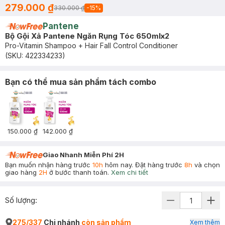
279.000 ₫
330.000 ₫
-
15
%
Pantene
Bộ Gội Xả Pantene Ngăn Rụng Tóc 650mlx2
Pro-Vitamin Shampoo + Hair Fall Control Conditioner
(SKU:
422334233
)
Bạn có thể mua sản phẩm tách combo
150.000 ₫
142.000 ₫
Giao Nhanh Miễn Phí 2H
Bạn muốn nhận hàng trước
10h
hôm nay. Đặt hàng trước
8h
và chọn
giao hàng
2H
ở bước thanh toán.
Xem chi tiết
Số lượng:
275/337
Chi nhánh
còn sản phẩm
Xem thêm