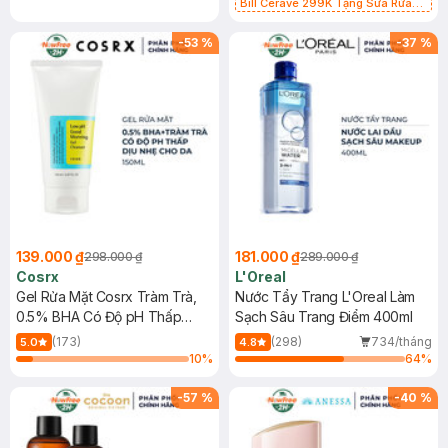
Bill Cerave 299K Tặng Sữa Rửa
Mặt Cerave 30ml (SL có hạn)
-
53
%
-
37
%
139.000 ₫
181.000 ₫
298.000 ₫
289.000 ₫
Cosrx
L'Oreal
Gel Rửa Mặt Cosrx Tràm Trà,
Nước Tẩy Trang L'Oreal Làm
0.5% BHA Có Độ pH Thấp
Sạch Sâu Trang Điểm 400ml
150ml
(173)
(298)
734/tháng
5.0
4.8
10
%
64
%
-
57
%
-
40
%