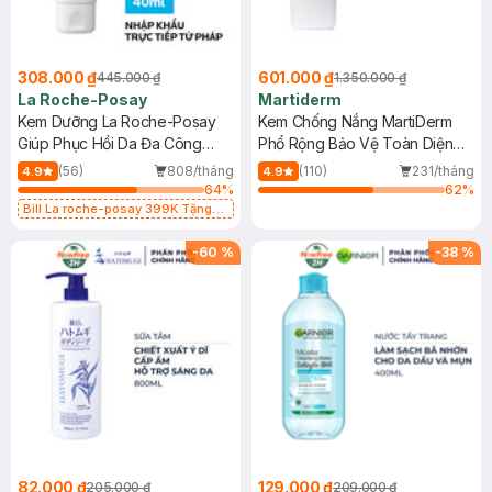
308.000 ₫
601.000 ₫
445.000 ₫
1.350.000 ₫
La Roche-Posay
Martiderm
Kem Dưỡng La Roche-Posay
Kem Chống Nắng MartiDerm
Giúp Phục Hồi Da Đa Công
Phổ Rộng Bảo Vệ Toàn Diện
Dụng 40ml
40ml
(56)
808/tháng
(110)
231/tháng
4.9
4.9
64
%
62
%
Bill La roche-posay 399K Tặng
Gel rửa mặt da dầu nhạy cảm 50ml
(SL có hạn)
-
60
%
-
38
%
82.000 ₫
129.000 ₫
205.000 ₫
209.000 ₫