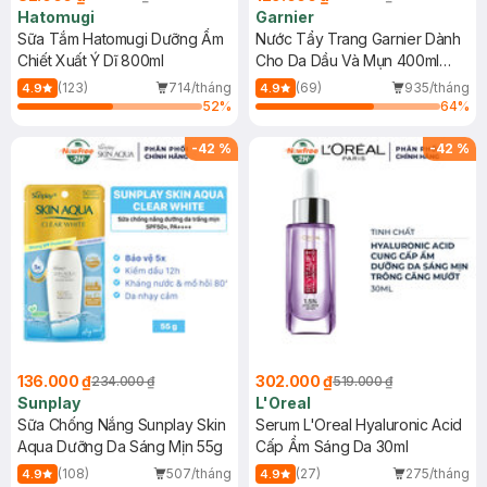
Hatomugi
Garnier
Sữa Tắm Hatomugi Dưỡng Ẩm
Nước Tẩy Trang Garnier Dành
Chiết Xuất Ý Dĩ 800ml
Cho Da Dầu Và Mụn 400ml
(Mới)
(123)
714/tháng
(69)
935/tháng
4.9
4.9
52
%
64
%
-
42
%
-
42
%
136.000 ₫
302.000 ₫
234.000 ₫
519.000 ₫
Sunplay
L'Oreal
Sữa Chống Nắng Sunplay Skin
Serum L'Oreal Hyaluronic Acid
Aqua Dưỡng Da Sáng Mịn 55g
Cấp Ẩm Sáng Da 30ml
(108)
507/tháng
(27)
275/tháng
4.9
4.9