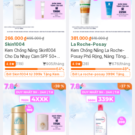
266.000 ₫
381.000 ₫
495.000 ₫
610.000 ₫
Skin1004
La Roche-Posay
Kem Chống Nắng Skin1004
Kem Chống Nắng La Roche-
Cho Da Nhạy Cảm SPF 50+
Posay Phổ Rộng, Nâng Tông
50ml
Kiềm Dầu 50ml
(119)
905/tháng
(28)
676/tháng
4.8
4.9
64
%
48
%
Bill Skin1004 từ 399k Tặng Kem
Bill La roche-posay 399K Tặng
Chống Nắng Cho Da Nhạy Cảm
Gel rửa mặt da dầu nhạy cảm 50ml
SPF 50+ 20ml (SL Có Hạn)
(SL có hạn)
-
38
%
-
37
%