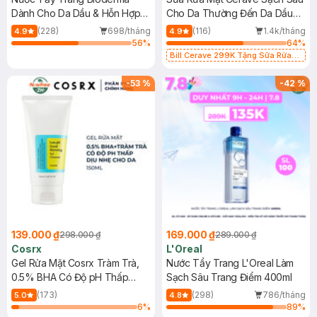
Dành Cho Da Dầu & Hỗn Hợp
Cho Da Thường Đến Da Dầu
500ml
473ml
(228)
698/tháng
(116)
1.4k/tháng
4.9
4.9
56
%
64
%
Bill Cerave 299K Tặng Sữa Rửa
Mặt Cerave 30ml (SL có hạn)
-
53
%
-
42
%
139.000 ₫
169.000 ₫
298.000 ₫
289.000 ₫
Cosrx
L'Oreal
Gel Rửa Mặt Cosrx Tràm Trà,
Nước Tẩy Trang L'Oreal Làm
0.5% BHA Có Độ pH Thấp
Sạch Sâu Trang Điểm 400ml
150ml
(173)
(298)
786/tháng
5.0
4.8
6
%
89
%