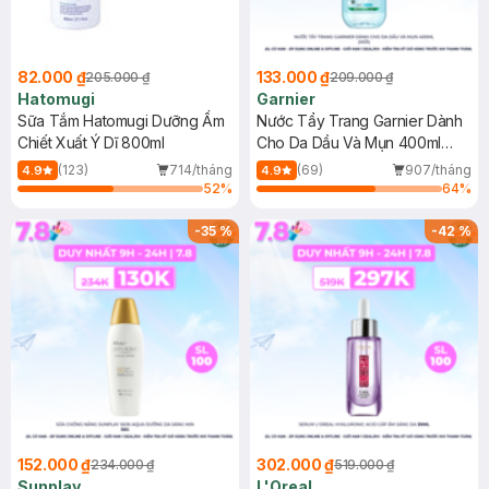
82.000 ₫
133.000 ₫
205.000 ₫
209.000 ₫
Hatomugi
Garnier
Sữa Tắm Hatomugi Dưỡng Ẩm
Nước Tẩy Trang Garnier Dành
Chiết Xuất Ý Dĩ 800ml
Cho Da Dầu Và Mụn 400ml
(Mới)
(123)
714/tháng
(69)
907/tháng
4.9
4.9
52
%
64
%
-
35
%
-
42
%
152.000 ₫
302.000 ₫
234.000 ₫
519.000 ₫
Sunplay
L'Oreal