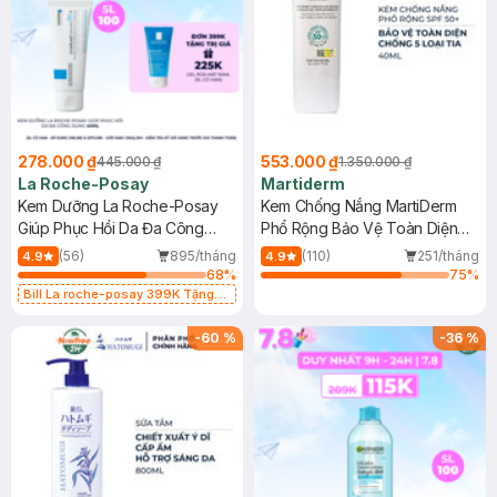
278.000 ₫
553.000 ₫
445.000 ₫
1.350.000 ₫
La Roche-Posay
Martiderm
Kem Dưỡng La Roche-Posay
Kem Chống Nắng MartiDerm
Giúp Phục Hồi Da Đa Công
Phổ Rộng Bảo Vệ Toàn Diện
Dụng 40ml
40ml
(56)
895/tháng
(110)
251/tháng
4.9
4.9
68
%
75
%
Bill La roche-posay 399K Tặng
Gel rửa mặt da dầu nhạy cảm 50ml
(SL có hạn)
-
60
%
-
36
%