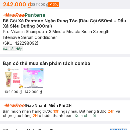
242.000 ₫
287.000 ₫
-
16
%
Pantene
Bộ Gội Xả Pantene Ngăn Rụng Tóc (Dầu Gội 650ml + Dầu
Xả Siêu Dưỡng 300ml)
Pro-Vitamin Shampoo + 3 Minute Miracle Biotin Strength
Intensive Serum Conditioner
(SKU:
422298092
)
0
4
Hỏi đáp
Bạn có thể mua sản phẩm tách combo
102.000 ₫
142.000 ₫
Giao Nhanh Miễn Phí 2H
Bạn muốn nhận hàng trước
10h
ngày mai. Đặt hàng trước
24h
và
chọn giao hàng
2H
ở bước thanh toán.
Xem chi tiết