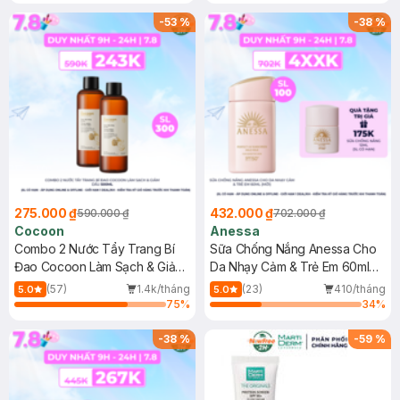
-
53
%
-
38
%
275.000 ₫
432.000 ₫
590.000 ₫
702.000 ₫
Cocoon
Anessa
Combo 2 Nước Tẩy Trang Bí
Sữa Chống Nắng Anessa Cho
Đao Cocoon Làm Sạch & Giảm
Da Nhạy Cảm & Trẻ Em 60ml
Dầu 500ml
(Mới)
(57)
1.4k/tháng
(23)
410/tháng
5.0
5.0
75
%
34
%
-
38
%
-
59
%