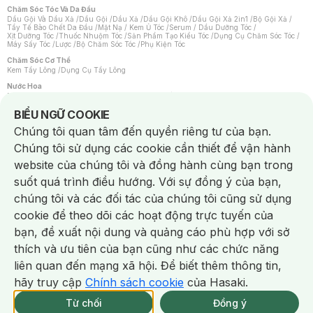
Chăm Sóc Tóc Và Da Đầu
Dầu Gội Và Dầu Xả
/
Dầu Gội
/
Dầu Xả
/
Dầu Gội Khô
/
Dầu Gội Xả 2in1
/
Bộ Gội Xả
/
Tẩy Tế Bào Chết Da Đầu
/
Mặt Nạ / Kem Ủ Tóc
/
Serum / Dầu Dưỡng Tóc
/
Xịt Dưỡng Tóc
/
Thuốc Nhuộm Tóc
/
Sản Phẩm Tạo Kiểu Tóc
/
Dụng Cụ Chăm Sóc Tóc
/
Máy Sấy Tóc
/
Lược
/
Bộ Chăm Sóc Tóc
/
Phụ Kiện Tóc
Chăm Sóc Cơ Thể
Kem Tẩy Lông
/
Dụng Cụ Tẩy Lông
Nước Hoa
Nước Hoa Nữ
/
Nước Hoa Nam
/
Nước Hoa Cao Cấp
/
Xịt Thơm Toàn Thân
/
Nước Hoa Vùng Kín
Notice about cookies usage
BIỂU NGỮ COOKIE
Chăm Sóc Cá Nhân
Chúng tôi quan tâm đến quyền riêng tư của bạn.
Chống Muỗi
/
Khẩu Trang
/
Máy Massage
/
Mặt Nạ Xông Hơi
/
Nước Rửa Tay
/
Sản Phẩm Chăm Sóc Khác
/
Bàn Chải Đánh Răng
/
Bàn Chải Điện
/
Chúng tôi sử dụng các cookie cần thiết để vận hành
Hỗ Trợ Trắng Răng
/
Kem Đánh Răng
/
Máy Tăm Nước
/
Nước Súc Miệng
/
Tăm / Chỉ Nha Khoa
/
Xịt Thơm Miệng
/
Dung Dịch Vệ Sinh
/
Dưỡng Vùng Kín
/
website của chúng tôi và đồng hành cùng bạn trong
Khăn Ướt Vệ Sinh Vùng Kín
/
Băng Vệ Sinh
/
Tampon
/
Bọt Cạo Râu
/
Dao Cạo Râu
/
Máy Cạo Râu
suốt quá trình điều hướng. Với sự đồng ý của bạn,
Vấn Đề Về Da
chúng tôi và các đối tác của chúng tôi cũng sử dụng
Da Dầu / Lỗ Chân Lông To
/
Da Khô / Mất Nước
/
Da Lão Hóa
/
Da Mụn
/
Da Nhạy Cảm / Kích Ứng
/
Da Xỉn Màu
/
Thâm / Nám / Tàn Nhang
/
cookie để theo dõi các hoạt động trực tuyến của
Quầng Thâm & Bọng Mắt
/
Sẹo
/
Viêm Da Cơ Địa
bạn, đề xuất nội dung và quảng cáo phù hợp với sở
Dụng Cụ / Phụ Kiện Chăm Sóc Da
Chat i
Bông Tẩy Trang
/
Khăn Lau Mặt Khô
/
Dụng Cụ / Máy Rửa Mặt
/
Máy Chăm Sóc Da
/
thích và ưu tiên của bạn cũng như các chức năng
Dụng Cụ Chăm Sóc Khác
liên quan đến mạng xã hội. Để biết thêm thông tin,
hãy truy cập
Chính sách cookie
của Hasaki.
NowFree 2H
Giao Nhanh Miễn Phí 2H
Xem chi tiết
Từ chối
Đồng ý
Mua online
321/337 CN CÒN SP
NowFree 2H trễ tặng 100k