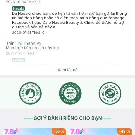
2026-01-30
Thích
0
Hasaki
Dạ Hasaki chào bạn, để tiện tư vấn hơn nhờ bạn gửi lại thông
tin mã đơn hàng hoặc số điện thoại mua hàng qua fanpage
Facebook hoặc Zalo Hasaki Beauty & Clinic để được hỗ trợ
cụ thể về vấn đề này ạ
2026-01-31
Thích
0
Trần Thị Thanh Vy
Mua trực tiếp có giá này k ạ
2025-11-04
Thích
1
Hasaki
Dạ với những sản phẩm trong chương trình FLASHDEAL đều
có giới hạn số lượng và có thể kết thúc sớm hơn dự kiến, bạn
Xem tất cả
ghé cửa hàng sớm hoặc nhanh tay đặt hàng trên
website/app Hasaki để được hưởng ưu đãi nhé. Nếu ghé cửa
hàng bạn cũng có thể check lại với nhân viên trước khi thanh
toán giúp mình ạ.
2025-11-05
Thích
1
GỢI Ý DÀNH RIÊNG CHO BẠN
-
55
%
-
42
%