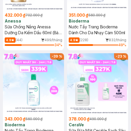
432.000 ₫
351.000 ₫
702.000 ₫
560.000 ₫
Anessa
Bioderma
Sữa Chống Nắng Anessa
Nước Tẩy Trang Bioderma
Dưỡng Da Kiềm Dầu 60ml (Bản
Dành Cho Da Nhạy Cảm 500ml
Mới)
(44)
499/tháng
(228)
832/tháng
4.9
4.9
34
%
49
%
-
39
%
-
23
%
343.000 ₫
378.000 ₫
560.000 ₫
490.000 ₫
Bioderma
CeraVe
Nước Tẩy Trang Bioderma
Sữa Rửa Mặt CeraVe Sạch Sâu