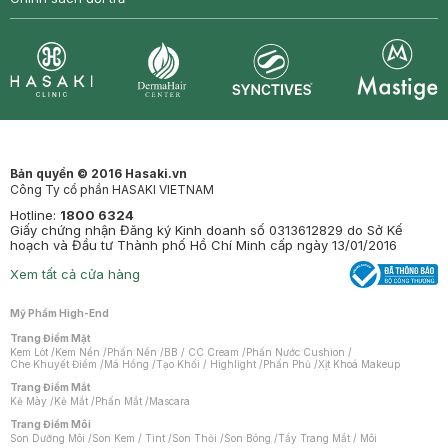
Synctives
Clinic
Dermahair
Mastige
Bản quyền © 2016 Hasaki.vn
Công Ty cổ phần HASAKI VIETNAM
Hotline:
1800 6324
Giấy chứng nhận Đăng ký Kinh doanh số 0313612829 do Sở Kế
hoạch và Đầu tư Thành phố Hồ Chí Minh cấp ngày 13/01/2016
Xem tất cả cửa hàng
Mỹ Phẩm High-End
Trang Điểm Mặt
Kem Lót
/
Kem Nền
/
Phấn Nền
/
BB / CC Cream
/
Phấn Nước Cushion
/
Che Khuyết Điểm
/
Má Hồng
/
Tạo Khối / Highlight
/
Phấn Phủ
/
Xịt Khoá Makeup
Trang Điểm Mắt
Kẻ Mày
/
Kẻ Mắt
/
Phấn Mắt
/
Mascara
Trang Điểm Môi
Son Dưỡng Môi
/
Son Kem / Tint
/
Son Thỏi
/
Son Bóng
/
Tẩy Trang Mắt / Môi