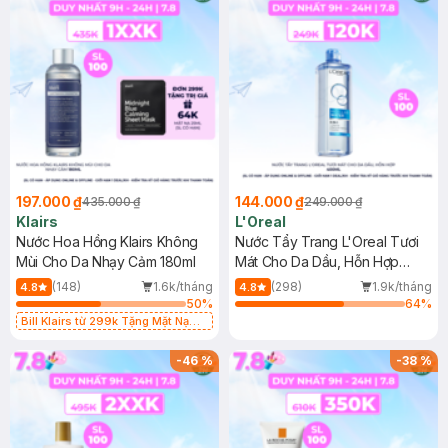
197.000 ₫
144.000 ₫
435.000 ₫
249.000 ₫
Klairs
L'Oreal
Nước Hoa Hồng Klairs Không
Nước Tẩy Trang L'Oreal Tươi
Mùi Cho Da Nhạy Cảm 180ml
Mát Cho Da Dầu, Hỗn Hợp
400ml
(148)
1.6k/tháng
(298)
1.9k/tháng
4.8
4.8
50
%
64
%
Bill Klairs từ 299k Tặng Mặt Nạ
Làm Dịu Da & Kiểm Soát Dầu Nhờn
25ml (SL Có Hạn)
-
46
%
-
38
%