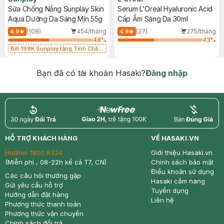
Sữa Chống Nắng Sunplay Skin
Serum L'Oreal Hyaluronic Acid
Aqua Dưỡng Da Sáng Mịn 55g
Cấp Ẩm Sáng Da 30ml
(108)
454/tháng
(27)
275/tháng
4.9
4.9
48
%
43
%
Bill 199K Sunplay tặng Tinh Chất
Chống Nắng 7g trị giá 30K (SL có
hạn)
Bạn đã có tài khoản Hasaki?
Đăng nhập
return
nowfree
price
HỖ TRỢ KHÁCH HÀNG
VỀ HASAKI.VN
Hotline:
1800 6324
Giới thiệu Hasaki.vn
(Miễn phí , 08-22h kể cả T7, CN)
Chính sách bảo mật
Điều khoản sử dụng
Các câu hỏi thường gặp
Hasaki cẩm nang
Gửi yêu cầu hỗ trợ
Tuyển dụng
Hướng dẫn đặt hàng
Liên hệ
Phương thức thanh toán
Phương thức vận chuyển
Chính sách đổi trả