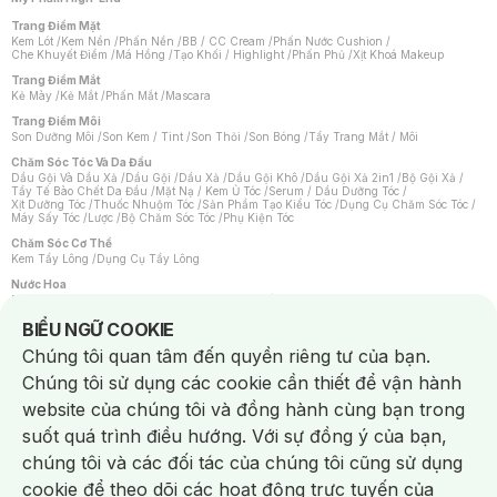
Trang Điểm Mặt
Kem Lót
/
Kem Nền
/
Phấn Nền
/
BB / CC Cream
/
Phấn Nước Cushion
/
Che Khuyết Điểm
/
Má Hồng
/
Tạo Khối / Highlight
/
Phấn Phủ
/
Xịt Khoá Makeup
Trang Điểm Mắt
Kẻ Mày
/
Kẻ Mắt
/
Phấn Mắt
/
Mascara
Trang Điểm Môi
Son Dưỡng Môi
/
Son Kem / Tint
/
Son Thỏi
/
Son Bóng
/
Tẩy Trang Mắt / Môi
Chăm Sóc Tóc Và Da Đầu
Dầu Gội Và Dầu Xả
/
Dầu Gội
/
Dầu Xả
/
Dầu Gội Khô
/
Dầu Gội Xả 2in1
/
Bộ Gội Xả
/
Tẩy Tế Bào Chết Da Đầu
/
Mặt Nạ / Kem Ủ Tóc
/
Serum / Dầu Dưỡng Tóc
/
Xịt Dưỡng Tóc
/
Thuốc Nhuộm Tóc
/
Sản Phẩm Tạo Kiểu Tóc
/
Dụng Cụ Chăm Sóc Tóc
/
Máy Sấy Tóc
/
Lược
/
Bộ Chăm Sóc Tóc
/
Phụ Kiện Tóc
Chăm Sóc Cơ Thể
Kem Tẩy Lông
/
Dụng Cụ Tẩy Lông
Nước Hoa
Nước Hoa Nữ
/
Nước Hoa Nam
/
Nước Hoa Cao Cấp
/
Xịt Thơm Toàn Thân
/
Nước Hoa Vùng Kín
Notice about cookies usage
BIỂU NGỮ COOKIE
Chăm Sóc Cá Nhân
Chúng tôi quan tâm đến quyền riêng tư của bạn.
Chống Muỗi
/
Khẩu Trang
/
Máy Massage
/
Mặt Nạ Xông Hơi
/
Nước Rửa Tay
/
Sản Phẩm Chăm Sóc Khác
/
Bàn Chải Đánh Răng
/
Bàn Chải Điện
/
Chúng tôi sử dụng các cookie cần thiết để vận hành
Hỗ Trợ Trắng Răng
/
Kem Đánh Răng
/
Máy Tăm Nước
/
Nước Súc Miệng
/
Tăm / Chỉ Nha Khoa
/
Xịt Thơm Miệng
/
Dung Dịch Vệ Sinh
/
Dưỡng Vùng Kín
/
website của chúng tôi và đồng hành cùng bạn trong
Khăn Ướt Vệ Sinh Vùng Kín
/
Băng Vệ Sinh
/
Tampon
/
Bọt Cạo Râu
/
Dao Cạo Râu
/
Máy Cạo Râu
suốt quá trình điều hướng. Với sự đồng ý của bạn,
Vấn Đề Về Da
chúng tôi và các đối tác của chúng tôi cũng sử dụng
Da Dầu / Lỗ Chân Lông To
/
Da Khô / Mất Nước
/
Da Lão Hóa
/
Da Mụn
/
Da Nhạy Cảm / Kích Ứng
/
Da Xỉn Màu
/
Thâm / Nám / Tàn Nhang
/
cookie để theo dõi các hoạt động trực tuyến của
Quầng Thâm & Bọng Mắt
/
Sẹo
/
Viêm Da Cơ Địa