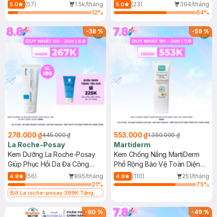
Dầu 500ml
(Mới)
(57)
1.5k/tháng
(23)
394/tháng
5.0
5.0
12
%
64
%
-
38
%
-
59
%
278.000 ₫
553.000 ₫
445.000 ₫
1.350.000 ₫
La Roche-Posay
Martiderm
Kem Dưỡng La Roche-Posay
Kem Chống Nắng MartiDerm
Giúp Phục Hồi Da Đa Công
Phổ Rộng Bảo Vệ Toàn Diện
Dụng 40ml
40ml
(56)
895/tháng
(110)
251/tháng
4.9
4.9
21
%
75
%
Bill La roche-posay 399K Tặng
Gel rửa mặt da dầu nhạy cảm 50ml
(SL có hạn)
-
60
%
-
49
%