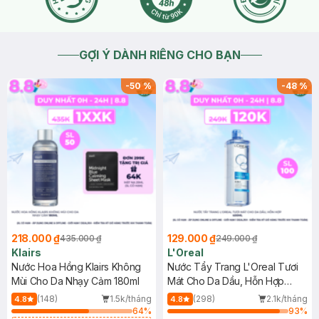
GỢI Ý DÀNH RIÊNG CHO BẠN
-
50
%
-
48
%
218.000 ₫
129.000 ₫
435.000 ₫
249.000 ₫
Klairs
L'Oreal
Nước Hoa Hồng Klairs Không
Nước Tẩy Trang L'Oreal Tươi
Mùi Cho Da Nhạy Cảm 180ml
Mát Cho Da Dầu, Hỗn Hợp
400ml
(148)
1.5k/tháng
(298)
2.1k/tháng
4.8
4.8
64
%
93
%