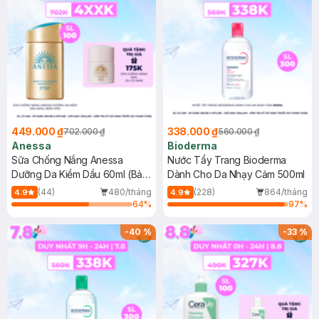
449.000 ₫
338.000 ₫
702.000 ₫
560.000 ₫
Anessa
Bioderma
Sữa Chống Nắng Anessa
Nước Tẩy Trang Bioderma
Dưỡng Da Kiềm Dầu 60ml (Bản
Dành Cho Da Nhạy Cảm 500ml
Mới)
(44)
480/tháng
(228)
864/tháng
4.9
4.9
64
%
97
%
-
40
%
-
33
%