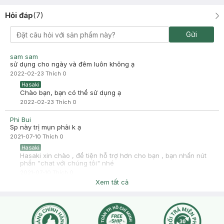
Xu?n Thanh Tr?c Nguy?n
Đã mua hàng
2021-02-08
Hỏi đáp
(
7
)
Xài rất thích
Gửi
sam sam
sử dụng cho ngày và đêm luôn không ạ
2022-02-23
Thích
0
Hasaki
Chào bạn, bạn có thể sử dụng ạ
2022-02-23
Thích
0
Phi Bui
Sp này trị mụn phải k ạ
2021-07-10
Thích
0
Hasaki
Hasaki xin chào , để tiện hỗ trợ hơn cho bạn , bạn nhấn nút
phần "chat với chúng tôi" nhé
2021-07-10
Thích
0
Xem tất cả