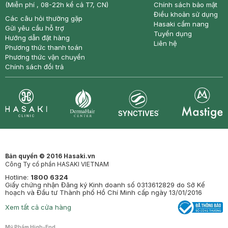
(Miễn phí , 08-22h kể cả T7, CN)
Chính sách bảo mật
Điều khoản sử dụng
Các câu hỏi thường gặp
Hasaki cẩm nang
Gửi yêu cầu hỗ trợ
Tuyển dụng
Hướng dẫn đặt hàng
Liên hệ
Phương thức thanh toán
Phương thức vận chuyển
Chính sách đổi trả
Synctives
Clinic
Dermahair
Mastige
Bản quyền © 2016 Hasaki.vn
Công Ty cổ phần HASAKI VIETNAM
Hotline:
1800 6324
Giấy chứng nhận Đăng ký Kinh doanh số 0313612829 do Sở Kế
hoạch và Đầu tư Thành phố Hồ Chí Minh cấp ngày 13/01/2016
Xem tất cả cửa hàng
Mỹ Phẩm High-End