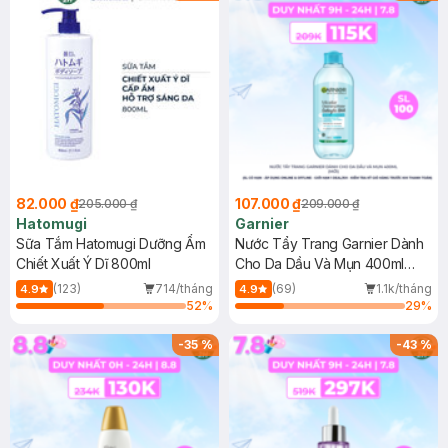
82.000 ₫
107.000 ₫
205.000 ₫
209.000 ₫
Hatomugi
Garnier
Sữa Tắm Hatomugi Dưỡng Ẩm
Nước Tẩy Trang Garnier Dành
Chiết Xuất Ý Dĩ 800ml
Cho Da Dầu Và Mụn 400ml
(Mới)
(123)
714/tháng
(69)
1.1k/tháng
4.9
4.9
52
%
29
%
-
35
%
-
43
%