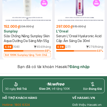
152.000 ₫
297.000 ₫
234.000 ₫
519.000 ₫
Sunplay
L'Oreal
Sữa Chống Nắng Sunplay Skin
Serum L'Oreal Hyaluronic Acid
Aqua Dưỡng Da Sáng Mịn 55g
Cấp Ẩm Sáng Da 30ml
(108)
454/tháng
(27)
279/tháng
4.9
4.9
48
%
44
%
Bill 199K Sunplay tặng Tinh Chất
Chống Nắng 7g trị giá 30K (SL có
hạn)
Bạn đã có tài khoản Hasaki?
Đăng nhập
return
nowfree
price
HỖ TRỢ KHÁCH HÀNG
VỀ HASAKI.VN
Hotline:
1800 6324
Giới thiệu Hasaki.vn