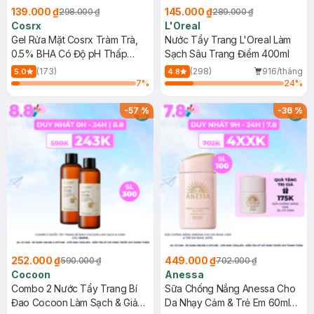
139.000 ₫
145.000 ₫
298.000 ₫
289.000 ₫
Cosrx
L'Oreal
Gel Rửa Mặt Cosrx Tràm Trà,
Nước Tẩy Trang L'Oreal Làm
0.5% BHA Có Độ pH Thấp
Sạch Sâu Trang Điểm 400ml
150ml
(173)
(298)
916/tháng
5.0
4.8
7
%
24
%
-
57
%
-
36
%
252.000 ₫
449.000 ₫
590.000 ₫
702.000 ₫
Cocoon
Anessa
Combo 2 Nước Tẩy Trang Bí
Sữa Chống Nắng Anessa Cho
Đao Cocoon Làm Sạch & Giảm
Da Nhạy Cảm & Trẻ Em 60ml