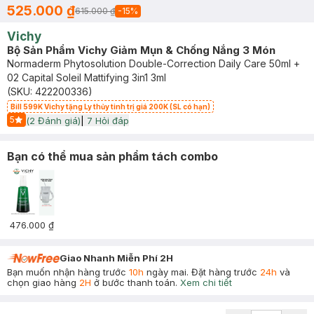
525.000 ₫
615.000 ₫
-
15
%
Vichy
Bộ Sản Phẩm Vichy Giảm Mụn & Chống Nắng 3 Món
Normaderm Phytosolution Double-Correction Daily Care 50ml +
02 Capital Soleil Mattifying 3in1 3ml
(SKU:
422200336
)
Bill 599K Vichy tặng Ly thủy tinh trị giá 200K (SL có hạn)
5
(
2
Đánh giá)
|
7
Hỏi đáp
Start Icon
Bạn có thể mua sản phẩm tách combo
476.000 ₫
Giao Nhanh Miễn Phí 2H
Bạn muốn nhận hàng trước
10h
ngày mai. Đặt hàng trước
24h
và
chọn giao hàng
2H
ở bước thanh toán.
Xem chi tiết