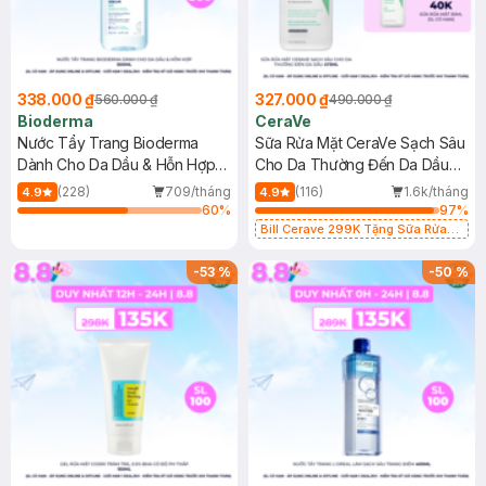
338.000 ₫
327.000 ₫
560.000 ₫
490.000 ₫
Bioderma
CeraVe
Nước Tẩy Trang Bioderma
Sữa Rửa Mặt CeraVe Sạch Sâu
Dành Cho Da Dầu & Hỗn Hợp
Cho Da Thường Đến Da Dầu
500ml
473ml
(228)
709/tháng
(116)
1.6k/tháng
4.9
4.9
60
%
97
%
Bill Cerave 299K Tặng Sữa Rửa
Mặt Cerave 30ml (SL có hạn)
-
53
%
-
50
%