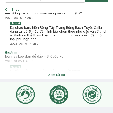
Chi Thao
em tưởng calla chỉ có màu vàng và xanh nhạt ạ?
2026-06-19
Thích
0
Hasaki
Dạ chào bạn, hiện Bông Tẩy Trang Bông Bạch Tuyết Calla
dạng túi có 5 màu để mình lựa chọn theo nhu cầu và sở thích
ạ. Mình có thể tham khảo thêm thông tin sản phẩm để chọn
loại phù hợp nha.
2026-06-19
Thích
0
thuArim
loại này kéo dãn để đắp mặt được ko
2026-01-05
Thích
0
Hasaki
Dạ sản phẩm chưa hỗ trợ kéo giãn đắp toner ạ
Xem tất cả
2026-01-06
Thích
0