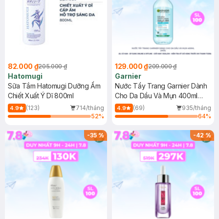
82.000 ₫
129.000 ₫
205.000 ₫
209.000 ₫
Hatomugi
Garnier
Sữa Tắm Hatomugi Dưỡng Ẩm
Nước Tẩy Trang Garnier Dành
Chiết Xuất Ý Dĩ 800ml
Cho Da Dầu Và Mụn 400ml
(Mới)
(123)
714/tháng
(69)
935/tháng
4.9
4.9
52
%
64
%
-
35
%
-
42
%