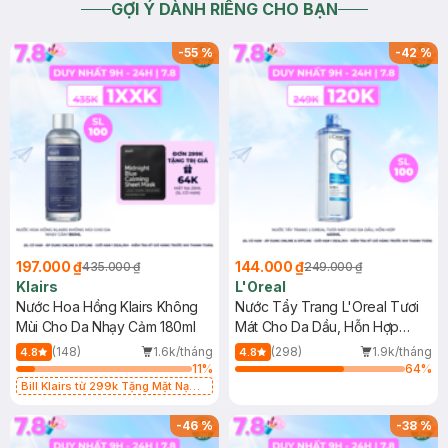
GỢI Ý DÀNH RIÊNG CHO BẠN
-
55
%
-
42
%
197.000 ₫
144.000 ₫
435.000 ₫
249.000 ₫
Klairs
L'Oreal
Nước Hoa Hồng Klairs Không
Nước Tẩy Trang L'Oreal Tươi
Mùi Cho Da Nhạy Cảm 180ml
Mát Cho Da Dầu, Hỗn Hợp
400ml
(148)
1.6k/tháng
(298)
1.9k/tháng
4.8
4.8
11
%
64
%
Bill Klairs từ 299k Tặng Mặt Nạ
Làm Dịu Da & Kiểm Soát Dầu Nhờn
25ml (SL Có Hạn)
-
46
%
-
38
%