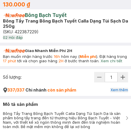
130.000 ₫
Bông Bạch Tuyết
Bông Tẩy Trang Bông Bạch Tuyết Calla Dạng Túi Sạch Da
250g
(SKU:
422387229
)
0
2
Hỏi đáp
Giao Nhanh Miễn Phí 2H
Bạn muốn nhận hàng trước
16h
hôm nay (
Miễn phí
). Đặt hàng trong
17 phút
tới và chọn giao hàng
2H
ở bước thanh toán.
Xem chi tiết
Số lượng:
337/337
Chi nhánh
còn sản phẩm
Xem thêm
Mô tả sản phẩm
Bông Tẩy Trang Bông Bạch Tuyết Calla Dạng Túi Sạch Da là sản
phẩm bông tẩy trang đến từ thương hiệu Bông Bạch Tuyết - Việt
Nam, với thiết kế xỏ ngón thông minh đem đến trải nghiệm hoàn
toàn mới. Bề mặt mềm mịn không để lại xơ bông