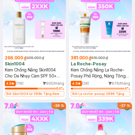
266.000 ₫
381.000 ₫
495.000 ₫
610.000 ₫
Skin1004
La Roche-Posay
Kem Chống Nắng Skin1004
Kem Chống Nắng La Roche-
Cho Da Nhạy Cảm SPF 50+
Posay Phổ Rộng, Nâng Tông
50ml
Kiềm Dầu 50ml
(119)
905/tháng
(28)
676/tháng
4.8
4.9
64
%
4
%
Bill Skin1004 từ 399k Tặng Kem
Bill La roche-posay 399K Tặng
Chống Nắng Cho Da Nhạy Cảm
Gel rửa mặt da dầu nhạy cảm 50ml
SPF 50+ 20ml (SL Có Hạn)
(SL có hạn)
-
36
%
-
37
%