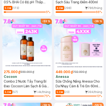
0.5% BHA Có Độ pH Thấp
Sạch Sâu Trang Điểm 400ml
150ml
(173)
(298)
786/tháng
5.0
4.8
5
%
66
%
-
53
%
-
36
%
275.000 ₫
449.000 ₫
590.000 ₫
702.000 ₫
Cocoon
Anessa
Combo 2 Nước Tẩy Trang Bí
Sữa Chống Nắng Anessa Cho
Đao Cocoon Làm Sạch & Giảm
Da Nhạy Cảm & Trẻ Em 60ml
Dầu 500ml
(Mới)
(57)
1.4k/tháng
(23)
394/tháng
5.0
5.0
75
%
13
%
-
38
%
-
59
%