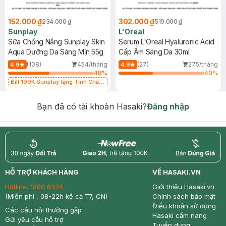
152.000 ₫
302.000 ₫
234.000 ₫
519.000 ₫
Sunplay
L'Oreal
Sữa Chống Nắng Sunplay Skin
Serum L'Oreal Hyaluronic Acid
Aqua Dưỡng Da Sáng Mịn 55g
Cấp Ẩm Sáng Da 30ml
(108)
454/tháng
(27)
275/tháng
4.9
4.9
48
%
40
%
Bill 199K Sunplay tặng Tinh Chất
Chống Nắng 7g trị giá 30K (SL có
hạn)
Bạn đã có tài khoản Hasaki?
Đăng nhập
return
nowfree
price
HỖ TRỢ KHÁCH HÀNG
VỀ HASAKI.VN
Hotline:
1800 6324
Giới thiệu Hasaki.vn
(Miễn phí , 08-22h kể cả T7, CN)
Chính sách bảo mật
Điều khoản sử dụng
Các câu hỏi thường gặp
Hasaki cẩm nang
Gửi yêu cầu hỗ trợ
Tuyển dụng