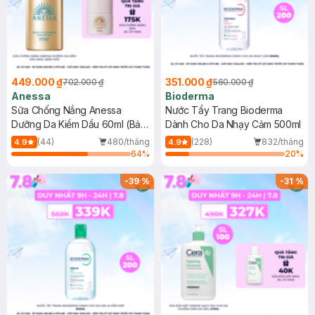
449.000 ₫
351.000 ₫
702.000 ₫
560.000 ₫
Anessa
Bioderma
Sữa Chống Nắng Anessa
Nước Tẩy Trang Bioderma
Dưỡng Da Kiềm Dầu 60ml (Bản
Dành Cho Da Nhạy Cảm 500ml
Mới)
(44)
480/tháng
(228)
832/tháng
4.9
4.9
64
%
20
%
-
39
%
-
31
%