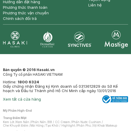
Hướng dẫn đặt hàng
Liên hệ
Phương thức thanh toán
Phương thức vận chuyển
Chính sách đổi trả
Synctives
Clinic
Dermahair
Mastige
Bản quyền © 2016 Hasaki.vn
Công Ty cổ phần HASAKI VIETNAM
Hotline:
1800 6324
Giấy chứng nhận Đăng ký Kinh doanh số 0313612829 do Sở Kế
hoạch và Đầu tư Thành phố Hồ Chí Minh cấp ngày 13/01/2016
Xem tất cả cửa hàng
Mỹ Phẩm High-End
Trang Điểm Mặt
Kem Lót
/
Kem Nền
/
Phấn Nền
/
BB / CC Cream
/
Phấn Nước Cushion
/
Che Khuyết Điểm
/
Má Hồng
/
Tạo Khối / Highlight
/
Phấn Phủ
/
Xịt Khoá Makeup