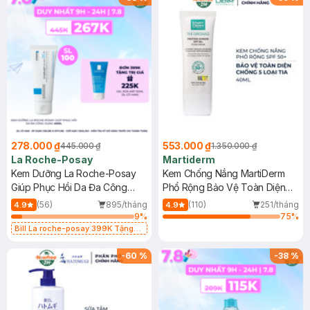
278.000 ₫
553.000 ₫
445.000 ₫
1.350.000 ₫
La Roche-Posay
Martiderm
Kem Dưỡng La Roche-Posay
Kem Chống Nắng MartiDerm
Giúp Phục Hồi Da Đa Công
Phổ Rộng Bảo Vệ Toàn Diện
Dụng 40ml
40ml
(56)
895/tháng
(110)
251/tháng
4.9
4.9
9
%
75
%
Bill La roche-posay 399K Tặng
Gel rửa mặt da dầu nhạy cảm 50ml
(SL có hạn)
-
60
%
-
38
%