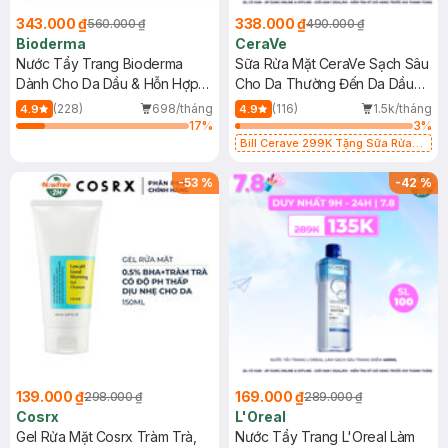
343.000 ₫
338.000 ₫
560.000 ₫
490.000 ₫
Bioderma
CeraVe
Nước Tẩy Trang Bioderma
Sữa Rửa Mặt CeraVe Sạch Sâu
Dành Cho Da Dầu & Hỗn Hợp
Cho Da Thường Đến Da Dầu
500ml
473ml
(228)
698/tháng
(116)
1.5k/tháng
4.9
4.9
17
%
3
%
Bill Cerave 299K Tặng Sữa Rửa
Mặt Cerave 30ml (SL có hạn)
-
53
%
-
42
%
139.000 ₫
169.000 ₫
298.000 ₫
289.000 ₫
Cosrx
L'Oreal
Gel Rửa Mặt Cosrx Tràm Trà,
Nước Tẩy Trang L'Oreal Làm