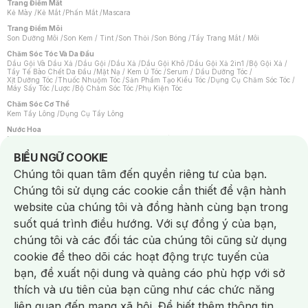
Trang Điểm Mắt
Kẻ Mày
/
Kẻ Mắt
/
Phấn Mắt
/
Mascara
Trang Điểm Môi
Son Dưỡng Môi
/
Son Kem / Tint
/
Son Thỏi
/
Son Bóng
/
Tẩy Trang Mắt / Môi
Chăm Sóc Tóc Và Da Đầu
Dầu Gội Và Dầu Xả
/
Dầu Gội
/
Dầu Xả
/
Dầu Gội Khô
/
Dầu Gội Xả 2in1
/
Bộ Gội Xả
/
Tẩy Tế Bào Chết Da Đầu
/
Mặt Nạ / Kem Ủ Tóc
/
Serum / Dầu Dưỡng Tóc
/
Xịt Dưỡng Tóc
/
Thuốc Nhuộm Tóc
/
Sản Phẩm Tạo Kiểu Tóc
/
Dụng Cụ Chăm Sóc Tóc
/
Máy Sấy Tóc
/
Lược
/
Bộ Chăm Sóc Tóc
/
Phụ Kiện Tóc
Chăm Sóc Cơ Thể
Kem Tẩy Lông
/
Dụng Cụ Tẩy Lông
Nước Hoa
Nước Hoa Nữ
/
Nước Hoa Nam
/
Nước Hoa Cao Cấp
/
Xịt Thơm Toàn Thân
/
Nước Hoa Vùng Kín
Notice about cookies usage
BIỂU NGỮ COOKIE
Chăm Sóc Cá Nhân
Chúng tôi quan tâm đến quyền riêng tư của bạn.
Chống Muỗi
/
Khẩu Trang
/
Máy Massage
/
Mặt Nạ Xông Hơi
/
Nước Rửa Tay
/
Sản Phẩm Chăm Sóc Khác
/
Bàn Chải Đánh Răng
/
Bàn Chải Điện
/
Chúng tôi sử dụng các cookie cần thiết để vận hành
Hỗ Trợ Trắng Răng
/
Kem Đánh Răng
/
Máy Tăm Nước
/
Nước Súc Miệng
/
Tăm / Chỉ Nha Khoa
/
Xịt Thơm Miệng
/
Dung Dịch Vệ Sinh
/
Dưỡng Vùng Kín
/
website của chúng tôi và đồng hành cùng bạn trong
Khăn Ướt Vệ Sinh Vùng Kín
/
Băng Vệ Sinh
/
Tampon
/
Bọt Cạo Râu
/
Dao Cạo Râu
/
Máy Cạo Râu
suốt quá trình điều hướng. Với sự đồng ý của bạn,
Vấn Đề Về Da
chúng tôi và các đối tác của chúng tôi cũng sử dụng
Da Dầu / Lỗ Chân Lông To
/
Da Khô / Mất Nước
/
Da Lão Hóa
/
Da Mụn
/
Da Nhạy Cảm / Kích Ứng
/
Da Xỉn Màu
/
Thâm / Nám / Tàn Nhang
/
cookie để theo dõi các hoạt động trực tuyến của
Quầng Thâm & Bọng Mắt
/
Sẹo
/
Viêm Da Cơ Địa
bạn, đề xuất nội dung và quảng cáo phù hợp với sở
Dụng Cụ / Phụ Kiện Chăm Sóc Da
Chat i
Bông Tẩy Trang
/
Khăn Lau Mặt Khô
/
Dụng Cụ / Máy Rửa Mặt
/
Máy Chăm Sóc Da
/
thích và ưu tiên của bạn cũng như các chức năng
Dụng Cụ Chăm Sóc Khác
liên quan đến mạng xã hội. Để biết thêm thông tin,