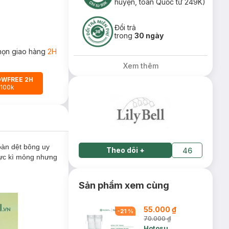
huyện, toàn Quốc từ 249K)
Đổi trả
trong
30 ngày
họn giao hàng
2H
Xem thêm
OWFREE 2H
 100k
oàn dệt bông uy
Theo dõi
+
46
 cực kì mỏng nhưng
Sản phẩm xem cùng
55.000 ₫
-
21
%
70.000 ₫
Hotosu