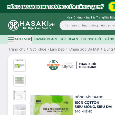
Kem Chống Nắng
Tẩy Trang
Sữa Rửa
Logo
DANH MỤC
HASAKI DEALS
HOT DEALS
THƯƠNG HIỆU
HÀNG 
Hamburger icon
Trang chủ
Sức Khỏe - Làm Đẹp
Chăm Sóc Da Mặt
Dụng 