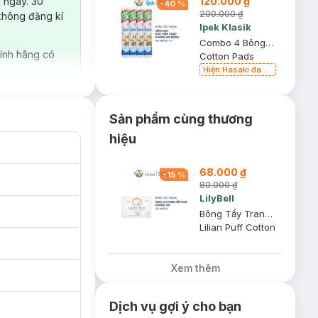
120.000 ₫
 ngày. 30
-
40
%
200.000 ₫
không đăng kí
Ipek Klasik
Combo 4 Bông Tẩy Trang Ipek 150 Miếng
ính hãng có
Cotton Pads
Hiện Hasaki đang
bán song song 2
mẫu cũ - mới
Sản phẩm cùng thương
hiệu
68.000 ₫
-
15
%
80.000 ₫
LilyBell
Bông Tẩy Trang LilyBell Lilian Puff Cotton 222 Miếng
Lilian Puff Cotton
àm Lotion Mask
Xem thêm
Dịch vụ gợi ý cho bạn