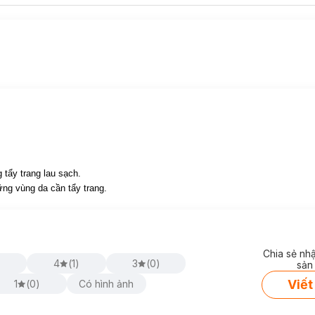
tẩy trang lau sạch.
ững vùng da cần tẩy trang.
Chia sẻ nh
)
4
(
1
)
3
(
0
)
sản
Viết
1
(
0
)
Có hình ảnh