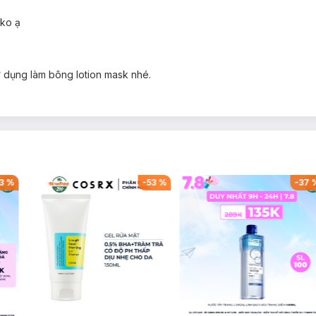
 ko ạ
 dụng làm bông lotion mask nhé.
3
%
-
53
%
-
37