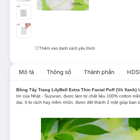
Thêm vào danh sách yêu thích
Mô tả
Thông số
Thành phần
HDS
Bông Tẩy Trang LilyBell Extra Thin Facial Puff (
Vỏ Xanh)
tín của Nhật - Suzuran, được làm từ chất liệu 100% cotton mề
dai, ít bị rách hay mềm nhũn, được dệt thành 2 mặt giúp bạn