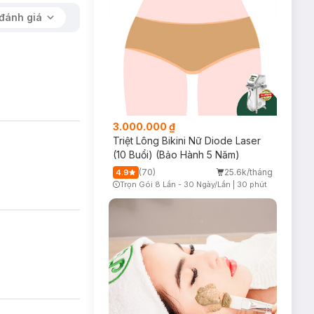
đánh giá
3.000.000 ₫
Triệt Lông Bikini Nữ Diode Laser
(10 Buổi) (Bảo Hành 5 Năm)
(70)
25.6k/tháng
4.9
Trọn Gói 8 Lần - 30 Ngày/Lần
|
30 phút
Timer Gray Icon