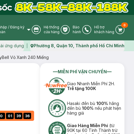
0
nhập
/
Đăng ký
Hệ thống
Bảo
Hỗ trợ
User Icon
Store Icon
Warranty Icon
Phone Icon
Cart I
oản
cửa hàng
hành
khách hàng
ải ứng dụng
Phường 8, Quận 10, Thành phố Hồ Chí Minh
Map icon
lyBell Vỏ Xanh 240 Miếng
MIỄN PHÍ VẬN CHUYỂN
Giao Nhanh Miễn Phí 2H.
Trễ tặng 100K
Hasaki đền bù
100%
hãng
đền bù
100%
nếu phát hiện
hàng giả
:
:
:
0
01
39
35
Giao Hàng Miễn Phí
(từ
90K tại 60 Tỉnh Thành trừ