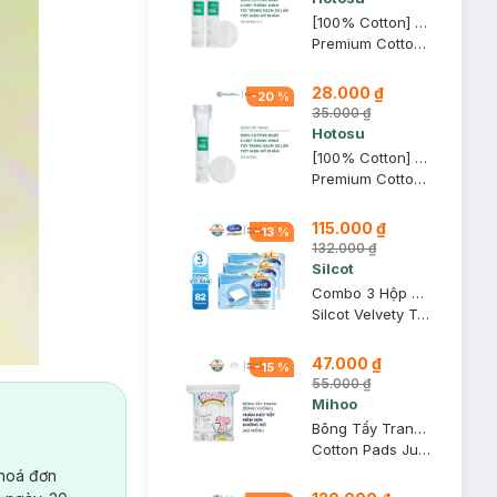
[100% Cotton] Combo 2 Bông Tẩy Trang Hotosu Cao Cấp 150 Miếng
Premium Cotton Pads
28.000 ₫
-
20
%
35.000 ₫
Hotosu
[100% Cotton] Bông Tẩy Trang Hotosu Cao Cấp 150 Miếng
Premium Cotton Pads
115.000 ₫
-
13
%
132.000 ₫
Silcot
Combo 3 Hộp Bông Tẩy Trang Silcot Cơ Bản 82 Miếng
Silcot Velvety Touch Cotton
47.000 ₫
-
15
%
55.000 ₫
Mihoo
Bông Tẩy Trang Mihoo Kokimi Bông Vuông Túi 240 Miếng
Cotton Pads Jumpo Size 200+40
 hoá đơn