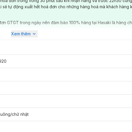
 hóa đơn trong vòng 30 phút sau khi nhận hàng và trước 22h30 cùng
ki sẽ tự động xuất hết hoá đơn cho những hàng hoá mà khách hàng 
đơn GTGT trong ngày nên đảm bảo 100% hàng tại Hasaki là hàng ch
Xem thêm
920
đích sử dụng khác nhau như
làm sạch da, loại bỏ lớp makeup, dùng l
g sử dụng được rất lâu, cực kì tiết kiệm.
vuông/chữ nhật