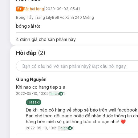
|
5
Rất hài lòng
Dùng để thấm dung dịch tẩy trang, giúp loại bỏ lớp tran
2020-09-03, 05:41
Bông Tẩy Trang LilyBell Vỏ Xanh 240 Miếng
Dùng để thấm nước hoa hồng (Toner / Lotion) khi dưỡn
bông xài tốt
Dùng làm phương pháp Mask Lotion của Chizu Saeki đ
Dùng để thấm nước / lau thay cho khăn mặt.
4
đánh giá cho sản phẩm này
Ưu thế nổi bật:
Hỏi đáp
(2)
Thành phần được làm từ
100% cotton
tự nhiên mềm mịn
Thiết kế miếng bông cực kì mỏng nhưng lại dai, không
khác nhau.
Giang Nguyễn
Kích thước miếng bông lớn (6x5cm) hình chữ nhật, phù
Khi nao co hang tiep z a
Miếng bông được dệt thành 2 mặt, giúp bạn tận dụng đ
2022-05-10, 10:05
Thích
1
Khả năng thấm hút tốt các dung dịch nước tẩy trang h
Hasaki
Dung tích mỗi gói lên đến 240 miếng, sử dụng được lâu, 
Dạ khi nào có hàng về shop sẽ báo trên wall facebook v
Bạn nhớ theo dõi page hoặc để nhận được thông tin chí
hàng bên mình sẽ gửi thông báo cho bạn nhé! ❤
2022-05-10, 10:21
Thích
0