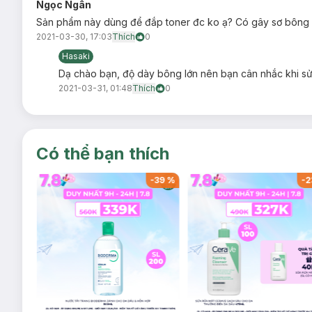
Ngọc Ngân
Bảo quản:
Sản phẩm này dùng để đắp toner đc ko ạ? Có gây sơ bông
2021-03-30, 17:03
Bảo quản nơi khô ráo, thoáng mát
Thích
0
Hasaki
Tránh ánh nắng trực tiếp và nhiệt độ cao.
Dạ chào bạn, độ dày bông lớn nên bạn cân nhắc khi sử
Thông số sản phẩm:
2021-03-31, 01:48
Thích
0
Quy cách đóng gói:
Gói 240 miếng
Thương hiệu:
LilyBell
Xuất xứ thương hiệu:
Nhật Bản
Có thể bạn thích
Sản xuất tại:
Trung Quốc
-
37
%
-
39
%
-
2