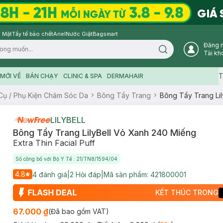
 Mặt
Tẩy tế bào chết
Ariel
Nước Giặt
Bagsmart
Đăng 
Search icon
Tài kh
T
MỚI VỀ
BÁN CHẠY
CLINIC & SPA
DERMAHAIR
Cụ / Phụ Kiện Chăm Sóc Da
Bông Tẩy Trang
Bông Tẩy Trang Li
LILYBELL
Bông Tẩy Trang LilyBell Vỏ Xanh 240 Miếng
Extra Thin Facial Puff
Số công bố với Bộ Y Tế : 21/TN8/1594/04
4.8
4
đánh giá
|
2
Hỏi đáp
|
Mã sản phẩm:
421800001
KẾT THÚC TRONG
67.000 ₫
(Đã bao gồm VAT)