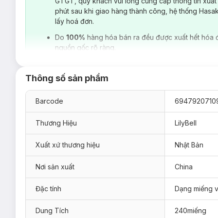
GTGT, quý khách vui lòng cung cấp thông tin xuất
phút sau khi giao hàng thành công, hệ thống Hasa
lấy hoá đơn.
Do
100%
hàng hóa bán ra đều được xuất hết hóa 
nguồn gốc rõ ràng.
Thông số sản phẩm
Barcode
6947920710
Thương Hiệu
LilyBell
Xuất xứ thương hiệu
Nhật Bản
Bông Tẩy Trang LilyBell
Extra Thin
phù hợp với nhiều mục 
Nơi sản xuất
China
dưỡng da, dùng để lau Toner...
Hiện sản phẩm đã có mặt tại
Hasaki
với quy cách gói 240 miến
Đặc tính
Dạng miếng 
Dung Tích
240miếng