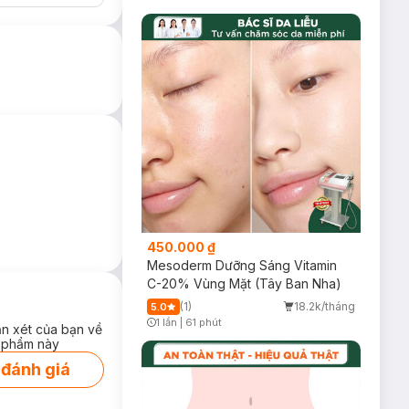
450.000 ₫
Mesoderm Dưỡng Sáng Vitamin
C-20% Vùng Mặt (Tây Ban Nha)
(1)
18.2k/tháng
5.0
1 lần
|
61 phút
ận xét của bạn về
Timer Gray Icon
 phẩm này
 đánh giá