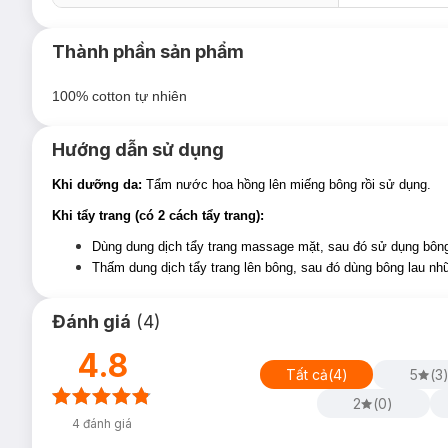
Thành phần sản phẩm
100% cotton tự nhiên
Hướng dẫn sử dụng
Khi dưỡng da:
Tẩm nước hoa hồng lên miếng bông rồi sử dụng.
Khi tẩy trang (có 2 cách tẩy trang):
Dùng dung dịch tẩy trang massage mặt, sau đó sử dụng bông 
Thấm dung dịch tẩy trang lên bông, sau đó dùng bông lau nh
Đánh giá
(
4
)
4.8
Tất cả
(
4
)
5
(
3
2
(
0
)
4
đánh giá