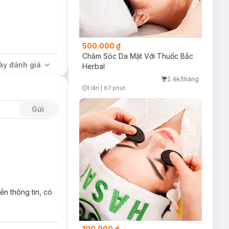
500.000 ₫
Chăm Sóc Da Mặt Với Thuốc Bắc
ày đánh giá
Herbal
2.4k/tháng
1 lần
|
67 phút
Timer Gray Icon
hiều mục đích
Gửi
n thông tin, có
100.000 ₫