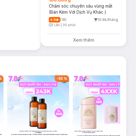
Chăm sóc chuyên sâu vùng mắt
(Bán Kèm Với Dịch Vụ Khác )
(18)
19.8k/tháng
4.9
1 Lần
|
30 phút
Timer Gray Icon
Xem thêm
%
-
53
%
-
38
%