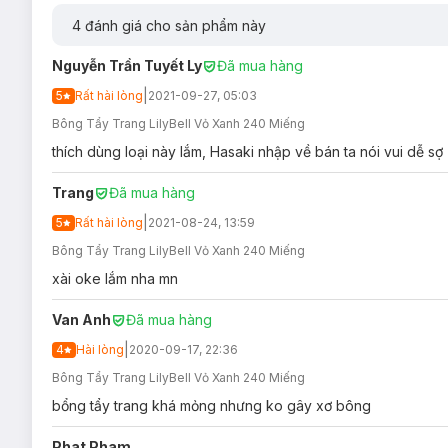
4
đánh giá cho sản phẩm này
Nguyễn Trần Tuyết Ly
Đã mua hàng
|
5
Rất hài lòng
2021-09-27, 05:03
Bông Tẩy Trang LilyBell Vỏ Xanh 240 Miếng
thích dùng loại này lắm, Hasaki nhập về bán ta nói vui dễ sợ
Trang
Đã mua hàng
|
5
Rất hài lòng
2021-08-24, 13:59
Bông Tẩy Trang LilyBell Vỏ Xanh 240 Miếng
xài oke lắm nha mn
Van Anh
Đã mua hàng
|
4
Hài lòng
2020-09-17, 22:36
Bông Tẩy Trang LilyBell Vỏ Xanh 240 Miếng
Loại da phù hợp:
bổng tẩy trang khá mỏng nhưng ko gây xơ bông
Sản phẩm phù hợp với mọi loại da.
Đối tượng sử dụng:
Phat Pham