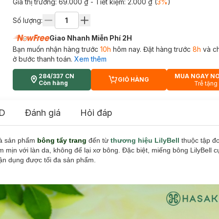
Giá thị trường:
69.000 ₫
- Tiết kiệm:
2.000 ₫
(
3
%
)
Số lượng:
Giao Nhanh Miễn Phí 2H
Bạn muốn nhận hàng trước
10h
hôm nay. Đặt hàng trước
8h
và c
ở bước thanh toán.
Xem thêm
284/337 CN
MUA NGAY N
GIỎ HÀNG
CART PLUS ICON
Còn hàng
Trễ tặng
D
Đánh giá
Hỏi đáp
là sản phẩm
bông tẩy trang
đến từ
thương hiệu LilyBell
thuộc tập đ
m mịn với làn da, không để lại xơ bông. Đặc biệt, miếng bông LilyBell
 tận dụng được tối đa sản phẩm.