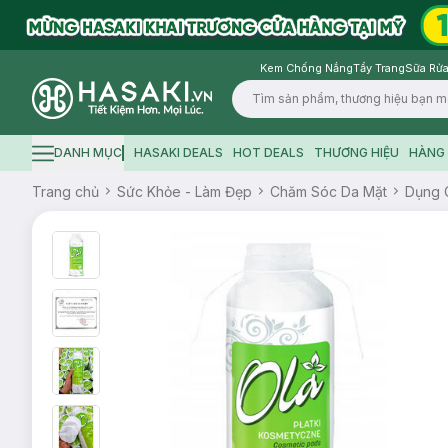
Kem Chống Nắng
Tẩy Trang
Sữa Rửa
Logo
DANH MỤC
HASAKI DEALS
HOT DEALS
THƯƠNG HIỆU
HÀNG 
Hamburger icon
Trang chủ
Sức Khỏe - Làm Đẹp
Chăm Sóc Da Mặt
Dụng 