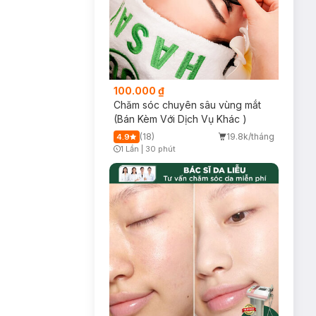
100.000 ₫
Chăm sóc chuyên sâu vùng mắt
(Bán Kèm Với Dịch Vụ Khác )
(18)
19.8k/tháng
4.9
1 Lần
|
30 phút
Timer Gray Icon