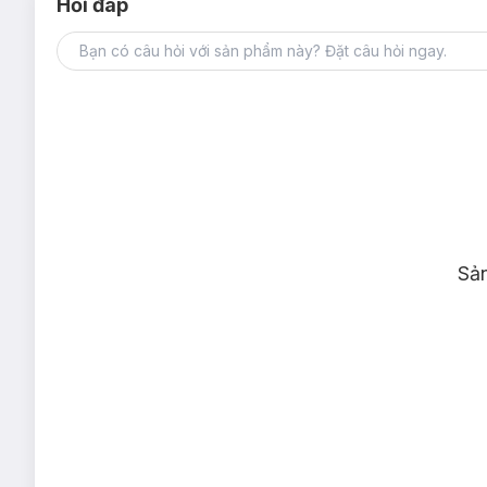
Hỏi đáp
Sả