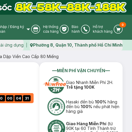
0
nhập
/
Đăng ký
Hệ thống
Bảo
Hỗ trợ
User Icon
Store Icon
Warranty Icon
Phone Icon
Cart I
oản
cửa hàng
hành
khách hàng
ải ứng dụng
Phường 8, Quận 10, Thành phố Hồ Chí Minh
Map icon
a Dập Viền Cao Cấp 80 Miếng
MIỄN PHÍ VẬN CHUYỂN
Giao Nhanh Miễn Phí 2H.
Trễ tặng 100K
:
:
:
0
00
04
30
Hasaki đền bù
100%
hãng
đền bù
100%
nếu phát hiện
hàng giả
Giao Hàng Miễn Phí
(từ
90K tại 60 Tỉnh Thành trừ