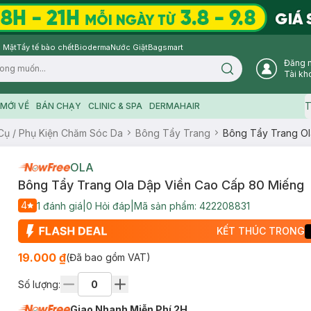
 Mặt
Tẩy tế bào chết
Bioderma
Nước Giặt
Bagsmart
Đăng 
Search icon
Tài kh
T
MỚI VỀ
BÁN CHẠY
CLINIC & SPA
DERMAHAIR
Cụ / Phụ Kiện Chăm Sóc Da
Bông Tẩy Trang
Bông Tẩy Trang Ol
OLA
Bông Tẩy Trang Ola Dập Viền Cao Cấp 80 Miếng
4
1
đánh giá
|
0
Hỏi đáp
|
Mã sản phẩm:
422208831
KẾT THÚC TRONG
19.000 ₫
(Đã bao gồm VAT)
Số lượng:
Giao Nhanh Miễn Phí 2H