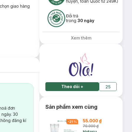
huyện, toàn Quốc từ 249K)
chọn giao hàng
Đổi trả
trong
30 ngày
Xem thêm
Theo dõi
+
25
Sản phẩm xem cùng
 hoá đơn
 ngày. 30
không đăng kí
55.000 ₫
-
21
%
70.000 ₫
Hotosu