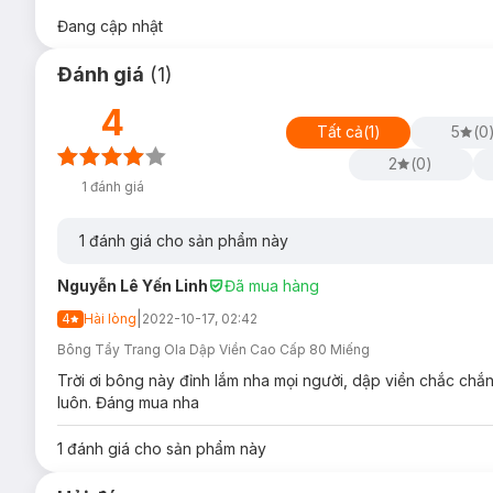
Đang cập nhật
Đánh giá
(
1
)
4
Tất cả
(
1
)
5
(
0
2
(
0
)
1
đánh giá
1
đánh giá cho sản phẩm này
Nguyễn Lê Yến Linh
Đã mua hàng
|
4
Hài lòng
2022-10-17, 02:42
Bông Tẩy Trang Ola Dập Viền Cao Cấp 80 Miếng
Trời ơi bông này đỉnh lắm nha mọi người, dập viền chắc chắn
luôn. Đáng mua nha
1
đánh giá cho sản phẩm này