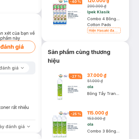
120.000 ₫
-
40
%
200.000 ₫
Ipek Klasik
Combo 4 Bông Tẩy Trang Ipek 150 Miếng
Cotton Pads
Hiện Hasaki đang
ận xét của bạn về
bán song song 2
 phẩm này
mẫu cũ - mới
 đánh giá
Sản phẩm cùng thương
hiệu
đánh giá
37.000 ₫
-
27
%
51.000 ₫
ola
Bông Tẩy Trang Ola Cao Cấp 150 Miếng
oner rất nhiều
115.000 ₫
-
25
%
153.000 ₫
ola
ày đánh giá
Combo 3 Bông Tẩy Trang Ola Cao Cấp 150 Miếng