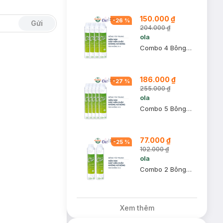
150.000 ₫
-
26
%
Gửi
204.000 ₫
ola
Combo 4 Bông Tẩy Trang Ola Cao Cấp 150 Miếng
186.000 ₫
-
27
%
255.000 ₫
ola
Combo 5 Bông Tẩy Trang Ola Cao Cấp 150 Miếng
77.000 ₫
-
25
%
102.000 ₫
ola
Combo 2 Bông Tẩy Trang Ola Cao Cấp 150 Miếng
Xem thêm