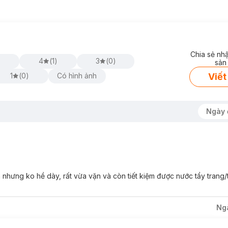
Chia sẻ nh
)
4
(
1
)
3
(
0
)
sản
Viết
1
(
0
)
Có hình ảnh
Ngày 
 nhưng ko hề dày, rất vừa vặn và còn tiết kiệm được nước tẩy trang/t
Ng