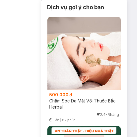
Dịch vụ gợi ý cho bạn
500.000 ₫
Chăm Sóc Da Mặt Với Thuốc Bắc
Herbal
2.4k/tháng
1 lần
|
67 phút
Timer Gray Icon