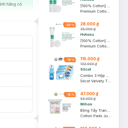
ính hãng có
[100% Cotton] Combo 2 Bông Tẩy Trang Hotosu Cao Cấp 150 Miếng
Premium Cotton Pads
28.000 ₫
-
20
%
35.000 ₫
Hotosu
[100% Cotton] Bông Tẩy Trang Hotosu Cao Cấp 150 Miếng
Premium Cotton Pads
115.000 ₫
-
13
%
132.000 ₫
Silcot
Combo 3 Hộp Bông Tẩy Trang Silcot Cơ Bản 82 Miếng
Silcot Velvety Touch Cotton
47.000 ₫
-
15
%
55.000 ₫
Mihoo
Bông Tẩy Trang Mihoo Kokimi Bông Vuông Túi 240 Miếng
Cotton Pads Jumpo Size 200+40