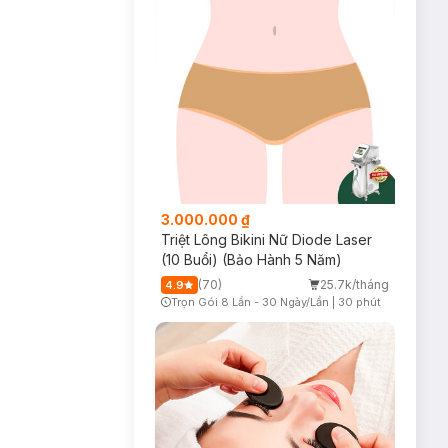
3.000.000 ₫
Triệt Lông Bikini Nữ Diode Laser
(10 Buổi) (Bảo Hành 5 Năm)
(70)
25.7k/tháng
4.9
Trọn Gói 8 Lần - 30 Ngày/Lần
|
30 phút
Timer Gray Icon