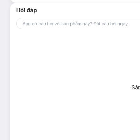
Hỏi đáp
Thông số sản phẩm:
Quy cách
: 80, 100, 120 miếng
Thương hiệu
: Ola
Xuất xứ thương hiệu
: Nga.
Lưu ý: Tác dụng có thể khác nhau tuỳ cơ địa của người dùn
Sả