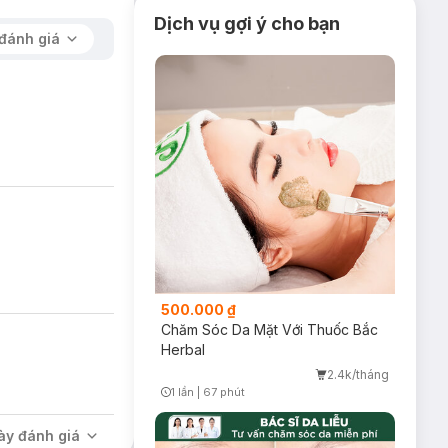
Dịch vụ gợi ý cho bạn
đánh giá
500.000 ₫
Chăm Sóc Da Mặt Với Thuốc Bắc
Herbal
2.4k/tháng
1 lần
|
67 phút
Timer Gray Icon
ày đánh giá