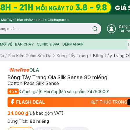
 Mặt
Tẩy tế bào chết
Ariel
Nước Giặt
Bagsmart
Đăng 
Search icon
Tài kh
T
MỚI VỀ
BÁN CHẠY
CLINIC & SPA
DERMAHAIR
Cụ / Phụ Kiện Chăm Sóc Da
Bông Tẩy Trang
Bông Tẩy Trang Ol
OLA
Bông Tẩy Trang Ola Silk Sense 80 miếng
Cotton Pads Silk Sense
4.3
3
đánh giá
|
0
Hỏi đáp
|
Mã sản phẩm:
347600001
KẾT THÚC TRONG
24.000 ₫
(Đã bao gồm VAT)
Dung Tích
:
80 miếng