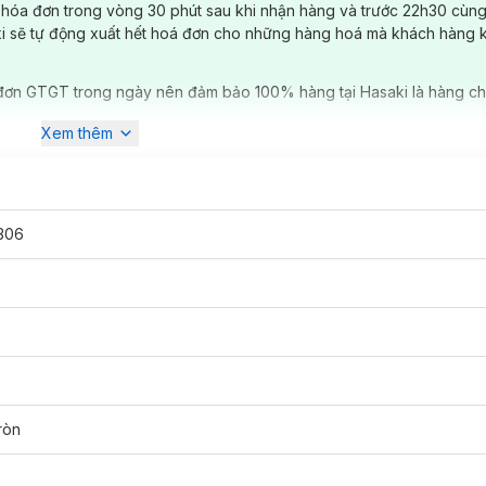
 hóa đơn trong vòng 30 phút sau khi nhận hàng và trước 22h30 cùng
ki sẽ tự động xuất hết hoá đơn cho những hàng hoá mà khách hàng 
đơn GTGT trong ngày nên đảm bảo 100% hàng tại Hasaki là hàng ch
Xem thêm
306
Sense
đã có mặt tại
Hasaki
với 3 quy cách đóng gói:
ròn