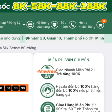
0
nhập
/
Đăng ký
Hệ thống
Bảo
Hỗ trợ
User Icon
Store Icon
Warranty Icon
Phone Icon
Cart I
oản
cửa hàng
hành
khách hàng
ải ứng dụng
Phường 8, Quận 10, Thành phố Hồ Chí Minh
Map icon
a Silk Sense 80 miếng
MIỄN PHÍ VẬN CHUYỂN
Giao Nhanh Miễn Phí 2H.
Trễ tặng 100K
Hasaki đền bù
100%
hãng
:
:
:
0
01
39
38
đền bù
100%
nếu phát hiện
hàng giả
Giao Hàng Miễn Phí
(từ
90K tại 60 Tỉnh Thành trừ