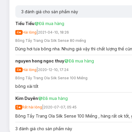
3
đánh giá cho sản phẩm này
Tiểu Tiểu
Đã mua hàng
|
4
Hài lòng
2021-04-10, 18:26
Bông Tẩy Trang Ola Silk Sense 80 miếng
Dùng hơi tưa bông nha. Nhưng giá vậy thì chất lượng thế cũn
nguyen hong ngoc thuy
Đã mua hàng
|
4
Hài lòng
2020-12-10, 17:24
Bông Tẩy Trang Ola Silk Sense 100 Miếng
bông xài tốt
Kim Duyên
Đã mua hàng
|
5
Rất hài lòng
2020-07-07, 05:45
Bông Tẩy Trang Ola Silk Sense 100 Miếng , hàng rất ok tốt, 
3
đánh giá cho sản phẩm này