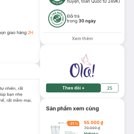
huyện, toàn Quốc từ 249K)
Đổi trả
trong
30 ngày
họn giao hàng
2H
Xem thêm
Theo dõi
+
25
ự nhiên, rất
giúp bạn nhẹ
hế, rất mềm mại,
Sản phẩm xem cùng
55.000 ₫
-
21
%
70.000 ₫
Hotosu