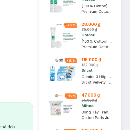
[100% Cotton] Combo 2 Bông Tẩy Trang Hotosu Cao Cấp 150 Miếng
Premium Cotton Pads
28.000 ₫
-
20
%
35.000 ₫
Hotosu
[100% Cotton] Bông Tẩy Trang Hotosu Cao Cấp 150 Miếng
Premium Cotton Pads
115.000 ₫
-
13
%
132.000 ₫
Silcot
Combo 3 Hộp Bông Tẩy Trang Silcot Cơ Bản 82 Miếng
Silcot Velvety Touch Cotton
47.000 ₫
-
15
%
55.000 ₫
Mihoo
Bông Tẩy Trang Mihoo Kokimi Bông Vuông Túi 240 Miếng
Cotton Pads Jumpo Size 200+40
 hoá đơn