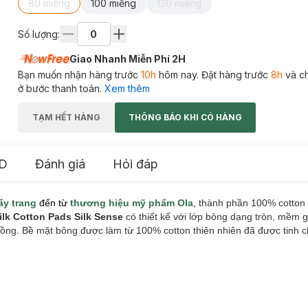
80 miếng
100 miếng
120 miếng
Số lượng:
Giao Nhanh Miễn Phí 2H
Bạn muốn nhận hàng trước
10h
hôm nay. Đặt hàng trước
8h
và c
ở bước thanh toán.
Xem thêm
TẠM HẾT HÀNG
THÔNG BÁO KHI CÓ HÀNG
D
Đánh giá
Hỏi đáp
ẩy trang
đến từ
thương hiệu mỹ phẩm Ola
,
thành phần 100% cotton t
ilk
Cotton Pads Silk Sense
có thiết kế
với lớp bông dạng tròn, mềm 
hồng. Bề mặt bông được làm từ 100% cotton thiên nhiên đã được tinh c