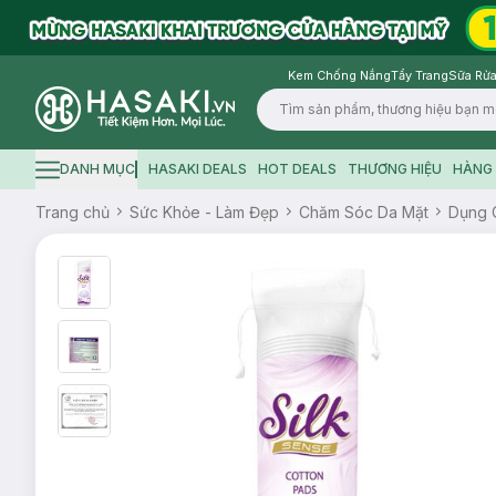
Kem Chống Nắng
Tẩy Trang
Sữa Rửa
Logo
DANH MỤC
HASAKI DEALS
HOT DEALS
THƯƠNG HIỆU
HÀNG 
Hamburger icon
Trang chủ
Sức Khỏe - Làm Đẹp
Chăm Sóc Da Mặt
Dụng 