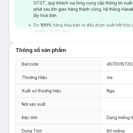
GTGT, quý khách vui lòng cung cấp thông tin xuất
phút sau khi giao hàng thành công, hệ thống Hasa
lấy hoá đơn.
Do
100%
hàng hóa bán ra đều được xuất hết hóa 
nguồn gốc rõ ràng.
Thông số sản phẩm
Barcode
4670016720
Thương Hiệu
ola
Xuất xứ thương hiệu
Nga
Nơi sản xuất
Hiện sản phẩm
Bông Tẩy Trang Ola Silk
Cotton Pads Silk 
80 miếng
Đặc tính
Dạng miếng t
100 miếng
Dung Tích
80 miếng