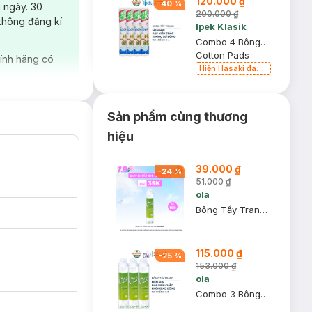
120.000 ₫
-
40
%
 ngày. 30
200.000 ₫
không đăng kí
Ipek Klasik
Combo 4 Bông Tẩy Trang Ipek 150 Miếng
Cotton Pads
ính hãng có
Hiện Hasaki đang
bán song song 2
mẫu cũ - mới
Sản phẩm cùng thương
hiệu
39.000 ₫
-
24
%
51.000 ₫
ola
Bông Tẩy Trang Ola Cao Cấp 150 Miếng
115.000 ₫
-
25
%
153.000 ₫
ola
Combo 3 Bông Tẩy Trang Ola Cao Cấp 150 Miếng