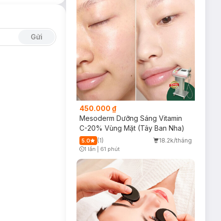
Gửi
450.000 ₫
Mesoderm Dưỡng Sáng Vitamin
C-20% Vùng Mặt (Tây Ban Nha)
(1)
18.2k/tháng
5.0
1 lần
|
61 phút
Timer Gray Icon