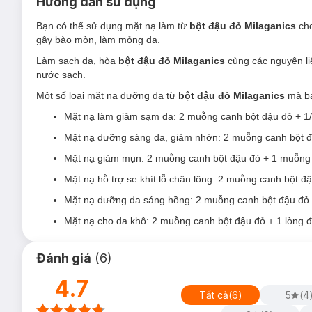
Hướng dẫn sử dụng
Kháng khuẩn, ngăn ngừa mụn, tái tạo tế bào da:
thà
ngăn ngừa hình thành mụn trên da, đồng thời tái tạo c
Bạn có thể sử dụng mặt nạ làm từ
bột đậu đỏ Milaganics
cho
Dưỡng sáng da:
trong đậu đỏ có chứa vitamin C, vit
gây bào mòn, làm mỏng da.
cường miễn dịch, giúp da căng mịn, tràn đầy sức sống.
Làm sạch da, hòa
bột đậu đỏ Milaganics
cùng các nguyên li
Độ an toàn:
nước sạch.
Với thành phần được sản xuất từ đậu đỏ nguyên hạt 1
Một số loại mặt nạ dưỡng da từ
bột đậu đỏ Milaganics
mà bạ
An toàn và lành tính cho mọi loại da khi sử dụng.
Mặt nạ làm giảm sạm da: 2 muỗng canh bột đậu đỏ + 1/
Mặt nạ dưỡng sáng da, giảm nhờn: 2 muỗng canh bột 
Mặt nạ giảm mụn: 2 muỗng canh bột đậu đỏ + 1 muỗng 
Mặt nạ hỗ trợ se khít lỗ chân lông: 2 muỗng canh bột đ
Mặt nạ dưỡng da sáng hồng: 2 muỗng canh bột đậu đỏ
Mặt nạ cho da khô: 2 muỗng canh bột đậu đỏ + 1 lòng 
Đánh giá
(
6
)
4.7
Tất cả
(
6
)
5
(
4