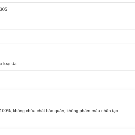
305
i loại da
 Da phù hợp với loại da nào?
gừa Mụn, Dưỡng Sáng Da:
 100%, không chứa chất bảo quản, không phẩm màu nhân tạo.
gừa Mụn, Dưỡng Sáng Da: