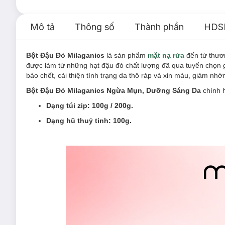
Mô tả
Thông số
Thành phần
HDS
Bột Đậu Đỏ Milaganics
là sản phẩm
mặt nạ rửa
đến từ thươ
được làm từ những hạt đậu đỏ chất lượng đã qua tuyển chọn gắ
bào chết, cải thiện tình trạng da thô ráp và xỉn màu, giảm n
Bột Đậu Đỏ Milaganics Ngừa Mụn, Dưỡng Sáng Da
chính h
Dạng túi zip: 100g / 200g.
Dạng hũ thuỷ tinh: 100g.