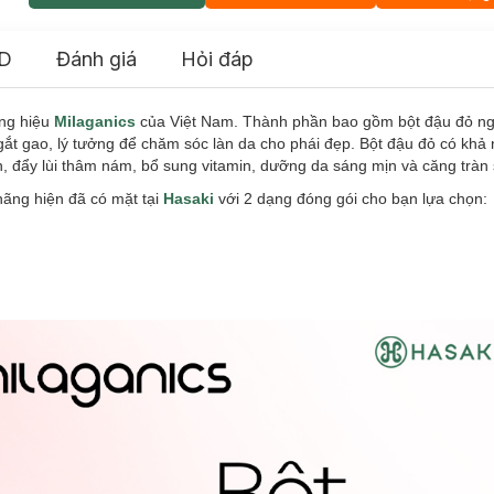
D
Đánh giá
Hỏi đáp
ng hiệu
Milaganics
của Việt Nam. Thành phần bao gồm bột đậu đỏ n
t gao, lý tưởng để chăm sóc làn da cho phái đẹp. Bột đậu đỏ có khả n
hờn, đẩy lùi thâm nám, bổ sung vitamin, dưỡng da sáng mịn và căng trà
ãng hiện đã có mặt tại
Hasaki
với 2 dạng đóng gói cho bạn lựa chọn: