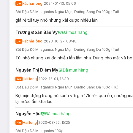
|
5
Rất hài lòng
2024-01-13, 05:06
Bột Đậu Đỏ Milaganics Ngừa Mụn, Dưỡng Sáng Da 100g (Túi)
giá rẻ túi tuy nhỏ nhưng xài được nhiều lần
Trương Đoàn Bảo Vy
Đã mua hàng
|
5
Rất hài lòng
2023-10-27, 08:48
Bột Đậu Đỏ Milaganics Ngừa Mụn, Dưỡng Sáng Da 100g (Túi)
Hướng dẫn bảo quản Bột Đậu Đỏ Milaganics
Túi nhỏ nhưng xài đc nhiều lần lắm nha. Dùng cho mặt và b
Bảo quản nơi khô ráo, thoáng mát, tránh ánh nắng trực t
Tránh xa tầm tay trẻ em.
Nguyễn Thị Diễm My
Đã mua hàng
Đậy nắp kín sau khi sử dụng.
|
4
Hài lòng
2022-12-01, 12:30
Lưu ý:
Bột Đậu Đỏ Milaganics Ngừa Mụn, Dưỡng Sáng Da 100g (Hũ)
Ngày sản xuất:
Xem chi tiết trên bao bì.
Bột mịn đựng trong hủ sành với giá 17k rẻ- quá ổn, nhưng mà
lại nước ấm khá lâu
Hạn sử dụng:
12 tháng kể từ ngày sản xuất.
Nguyễn Hậu
Đã mua hàng
|
4
Hài lòng
2020-03-22, 15:25
Bột Đậu Đỏ Milaganics 100g