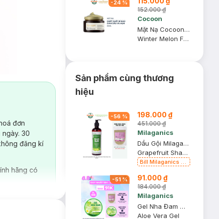
115.000 ₫
-
24
%
152.000 ₫
Cocoon
Mặt Nạ Cocoon Bí Đao Giảm Dầu & Mụn 30ml
Winter Melon Face Mask
Sản phẩm cùng thương
hiệu
198.000 ₫
-
56
%
 hoá đơn
451.000 ₫
Milaganics
 ngày. 30
không đăng kí
Dầu Gội Milaganics Tinh Dầu Bưởi Kích Thích Mọc Tóc 500ml
Grapefruit Shampoo
Bill Milaganics từ
ính hãng có
150K Tặng Bột
91.000 ₫
Diếp Cá
-
51
%
Milaganics Giảm
184.000 ₫
Mụn, Mờ Vết
Milaganics
Thâm 100g (SL
Gel Nha Đam Milaganics Dưỡng Ẩm & Làm Mềm Da 250g
Có Hạn)
Aloe Vera Gel