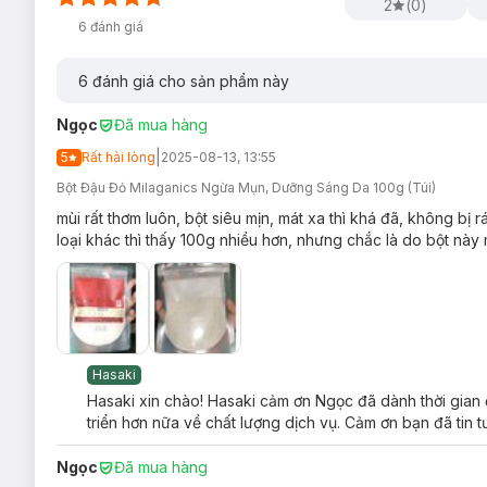
2
(
0
)
6
đánh giá
6
đánh giá cho sản phẩm này
Ngọc
Đã mua hàng
|
5
Rất hài lòng
2025-08-13, 13:55
Bột Đậu Đỏ Milaganics Ngừa Mụn, Dưỡng Sáng Da 100g (Túi)
mùi rất thơm luôn, bột siêu mịn, mát xa thì khá đã, không bị r
loại khác thì thấy 100g nhiều hơn, nhưng chắc là do bột này 
Hasaki
Hasaki xin chào! Hasaki cảm ơn Ngọc đã dành thời gian 
triển hơn nữa về chất lượng dịch vụ. Cảm ơn bạn đã tin 
Ngọc
Đã mua hàng