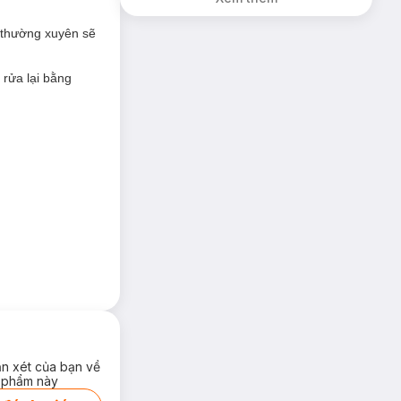
 rất tốt, giúp
Mụn, Mờ Vết
Thâm 100g (SL
 thường xuyên sẽ
Có Hạn)
 màu da, tăng
 rửa lại bằng
ận xét của bạn về
 phẩm này