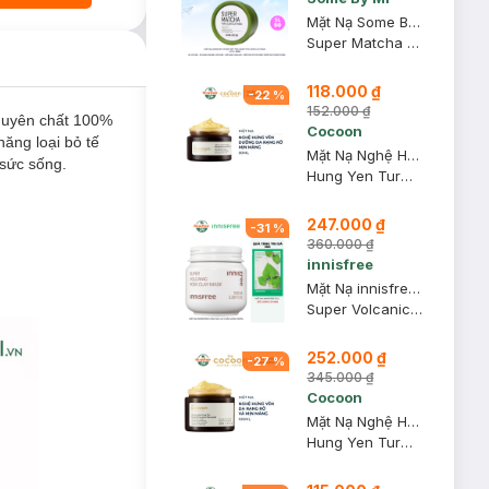
Mặt Nạ Some By Mi Đất Sét Trà Xanh Thu Nhỏ Lỗ Chân Lông 100g
Super Matcha Pore Clean Clay Mask
118.000 ₫
-
22
%
152.000 ₫
guyên chất 100%
Cocoon
ăng loại bỏ tế
Mặt Nạ Nghệ Hưng Yên Cocoon Giúp Da Rạng Rỡ Mịn Màng 30ml
n sức sống.
Hung Yen Turmeric Face Mask
247.000 ₫
-
31
%
360.000 ₫
innisfree
Mặt Nạ innisfree Chăm Sóc Lỗ Chân Lông 100ml
Super Volcanic Pore Clay Mask
252.000 ₫
-
27
%
345.000 ₫
Cocoon
Mặt Nạ Nghệ Hưng Yên Cocoon Giúp Da Rạng Rỡ Mịn Màng 100ml
Hung Yen Turmeric Face Mask