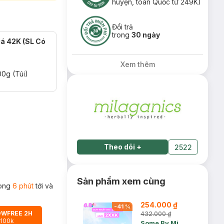
huyện, toàn Quốc từ 249K)
Đổi trả
trong
30 ngày
iá 42K (SL Có
Xem thêm
0g (Túi)
Theo dõi
+
2522
Sản phẩm xem cùng
rong
6 phút
tới và
254.000 ₫
-
41
%
OWFREE 2H
432.000 ₫
 100k
Some By Mi