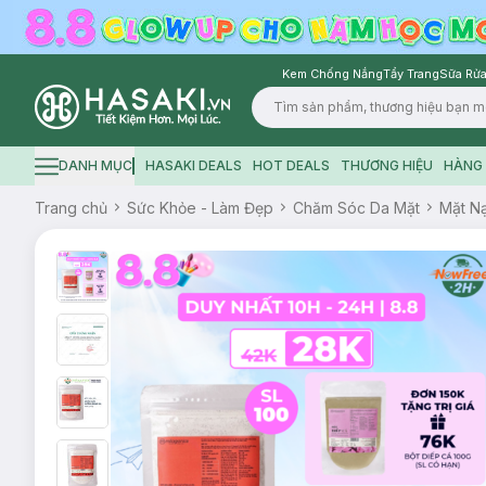
Kem Chống Nắng
Tẩy Trang
Sữa Rửa
Logo
DANH MỤC
HASAKI DEALS
HOT DEALS
THƯƠNG HIỆU
HÀNG 
Hamburger icon
Trang chủ
Sức Khỏe - Làm Đẹp
Chăm Sóc Da Mặt
Mặt N