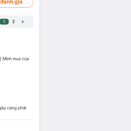
 đánh giá
1
2
))) Mình mua của
ngày càng phát