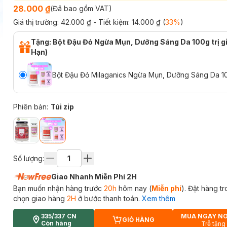
28.000 ₫
(Đã bao gồm VAT)
Giá thị trường:
42.000 ₫
- Tiết kiệm:
14.000 ₫
(
33
%
)
Tặng: Bột Đậu Đỏ Ngừa Mụn, Dưỡng Sáng Da 100g trị g
Hạn)
Bột Đậu Đỏ Milaganics Ngừa Mụn, Dưỡng Sáng Da 10
Phiên bản
:
Túi zip
Số lượng:
Giao Nhanh Miễn Phí 2H
Bạn muốn nhận hàng trước
20h
hôm nay (
Miễn phí
). Đặt hàng t
chọn giao hàng
2H
ở bước thanh toán.
Xem thêm
335/337 CN
MUA NGAY N
GIỎ HÀNG
CART PLUS ICON
Còn hàng
Trễ tặng