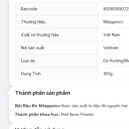
Barcode
8936089072
Thương Hiệu
Milaganics
Xuất xứ thương hiệu
Việt Nam
Nơi sản xuất
Vietnam
Loại da
Da thường/Mọ
Bột Đậu Đỏ Milaganics Ngừa Mụn, Dưỡng Sáng
Dung Tích
100g
Sản phẩm phù hợp cho mọi loại da.
Đối tượng sử dụng Bột Đậu Đỏ Milaganics N
Thành phần sản phẩm
Da sạm, xỉn màu
, thâm / nám / tàn nhang,...
Da sần sùi, thô ráp, kém mịn màng.
Bột Đậu Đỏ Milaganics
được sản xuất từ đậu đỏ nguyên hạt
Da dầu
, mụn, lỗ chân lông bít tắc.
Thành phần khoa học:
Red Bean Powder.
Ưu thế nổi bật của Bột Đậu Đỏ Milaganics N