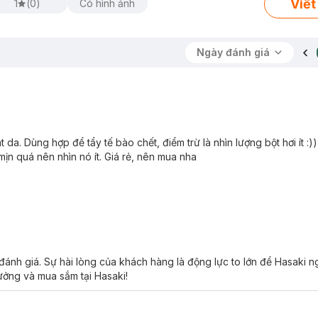
Viết
1
(
0
)
Có hình ảnh
Ngày đánh giá
át da. Dùng hợp để tẩy tế bào chết, điểm trừ là nhìn lượng bột hơi ít :
mịn quá nên nhìn nó ít. Giá rẻ, nên mua nha
đánh giá. Sự hài lòng của khách hàng là động lực to lớn để Hasaki 
tưởng và mua sắm tại Hasaki!