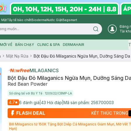
 Mặt
Tẩy tế bào chết
Bioderma
Nước Giặt
Bagsmart
Đăng 
Search icon
Tài kh
T
MỚI VỀ
BÁN CHẠY
CLINIC & SPA
DERMAHAIR
ạ
Mặt Nạ Rửa
Bột Đậu Đỏ Milaganics Ngừa Mụn, Dưỡng Sáng Da 
MILAGANICS
Bột Đậu Đỏ Milaganics Ngừa Mụn, Dưỡng Sáng Da
Red Bean Powder
Số công bố với Bộ Y Tế : 1209/22/CBMP-LA
4.7
6
đánh giá
|
43
Hỏi đáp
|
Mã sản phẩm:
256700003
KẾT THÚC TRONG
Bill Milaganics từ 150K Tặng Bột Diếp Cá Milaganics Giảm Mụn, Mờ Vết
Hạn)