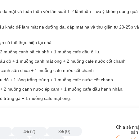
nh phần chất chống oxy hóa có trong đậu đỏ có công dụng kháng khuẩn
ác vùng da bị tổn thương do mụn, dưỡng da căng mịn.
 da mặt và toàn thân với tần suất 1-2 lần/tuần. L
ưu ý không dùng quá
amin E, cùng các vitamin nhóm B, có công dụng dưỡng sáng và làm đều
ệu khác để làm mặt nạ dưỡng da, đắp mặt nạ và thư giãn từ 20-25p và
00%, không chứa chất bảo quản, không phẩm màu nhân tạo.
n có thể thực hiện tại nhà:
2 muỗng canh bã cà phê + 1 muỗng cafe dầu ô liu.
đậu đỏ + 1 muỗng canh mật ong + 2 muỗng cafe nước cốt chanh
canh sữa chua + 1 muỗng cafe nước cốt chanh.
ậu đỏ + 1 lòng trắng trứng + 1 muỗng cafe nước cốt chanh.
 + 2 muỗng canh nước ép cam + 1 muỗng cafe dầu hạnh nhân.
đỏ trứng gà + 1 muỗng cafe mật ong.
Chia sẻ nh
)
4
(
2
)
3
(
0
)
sản