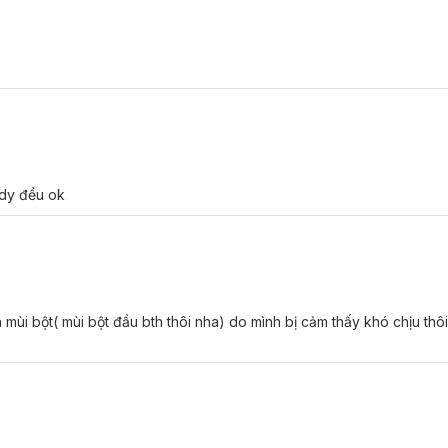
 Ngừa Mụn, Dưỡng Sáng Da:
ody đều ok
iếp hoặc nơi có nhiệt độ cao / ẩm ướt.
 mùi bột( mùi bột đầu bth thôi nha) do mình bị cảm thấy khó chịu thô