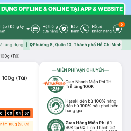
0
nhập
/
Đăng ký
Hệ thống
Bảo
Hỗ trợ
User Icon
Store Icon
Warranty Icon
Phone Icon
Cart I
oản
cửa hàng
hành
khách hàng
ải ứng dụng
Phường 8, Quận 10, Thành phố Hồ Chí Minh
Map icon
100g (Túi)
MIỄN PHÍ VẬN CHUYỂN
 100g (Túi)
Giao Nhanh Miễn Phí 2H.
Trễ tặng 100K
Hasaki đền bù
100%
hãng
đền bù
100%
nếu phát hiện
hàng giả
:
:
:
0
00
04
56
Giao Hàng Miễn Phí
(từ
 Thâm 100g (SL Có
90K tại 60 Tỉnh Thành trừ