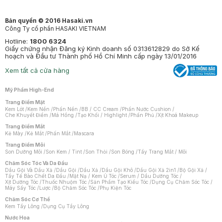
Bản quyền © 2016 Hasaki.vn
Công Ty cổ phần HASAKI VIETNAM
Hotline:
1800 6324
Giấy chứng nhận Đăng ký Kinh doanh số 0313612829 do Sở Kế
hoạch và Đầu tư Thành phố Hồ Chí Minh cấp ngày 13/01/2016
Xem tất cả cửa hàng
Mỹ Phẩm High-End
Trang Điểm Mặt
Kem Lót
/
Kem Nền
/
Phấn Nền
/
BB / CC Cream
/
Phấn Nước Cushion
/
Che Khuyết Điểm
/
Má Hồng
/
Tạo Khối / Highlight
/
Phấn Phủ
/
Xịt Khoá Makeup
Trang Điểm Mắt
Kẻ Mày
/
Kẻ Mắt
/
Phấn Mắt
/
Mascara
Trang Điểm Môi
Son Dưỡng Môi
/
Son Kem / Tint
/
Son Thỏi
/
Son Bóng
/
Tẩy Trang Mắt / Môi
Chăm Sóc Tóc Và Da Đầu
Dầu Gội Và Dầu Xả
/
Dầu Gội
/
Dầu Xả
/
Dầu Gội Khô
/
Dầu Gội Xả 2in1
/
Bộ Gội Xả
/
Tẩy Tế Bào Chết Da Đầu
/
Mặt Nạ / Kem Ủ Tóc
/
Serum / Dầu Dưỡng Tóc
/
Xịt Dưỡng Tóc
/
Thuốc Nhuộm Tóc
/
Sản Phẩm Tạo Kiểu Tóc
/
Dụng Cụ Chăm Sóc Tóc
/
Máy Sấy Tóc
/
Lược
/
Bộ Chăm Sóc Tóc
/
Phụ Kiện Tóc
Chăm Sóc Cơ Thể
Kem Tẩy Lông
/
Dụng Cụ Tẩy Lông
Nước Hoa