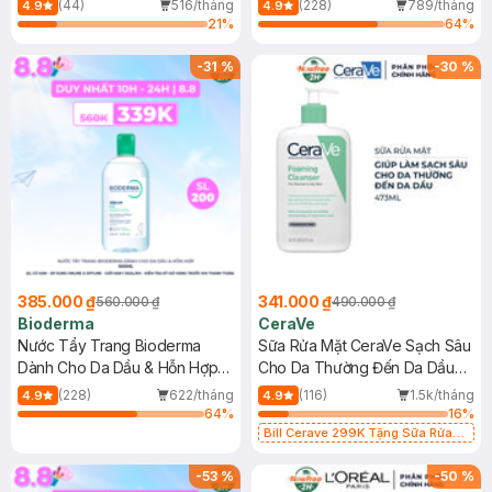
(44)
516/tháng
(228)
789/tháng
4.9
4.9
21
%
64
%
-
31
%
-
30
%
385.000 ₫
341.000 ₫
560.000 ₫
490.000 ₫
Bioderma
CeraVe
Nước Tẩy Trang Bioderma
Sữa Rửa Mặt CeraVe Sạch Sâu
Dành Cho Da Dầu & Hỗn Hợp
Cho Da Thường Đến Da Dầu
500ml
473ml
(228)
622/tháng
(116)
1.5k/tháng
4.9
4.9
64
%
16
%
Bill Cerave 299K Tặng Sữa Rửa
Mặt Cerave 30ml (SL có hạn)
-
53
%
-
50
%