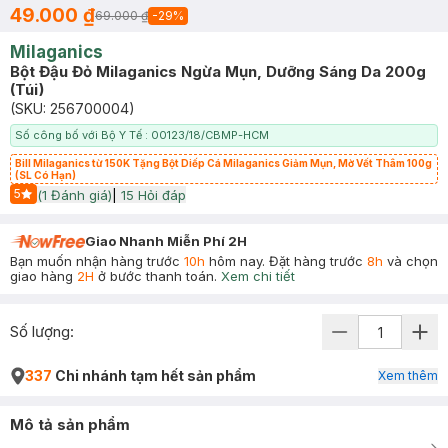
49.000 ₫
69.000 ₫
-
29
%
Milaganics
Bột Đậu Đỏ Milaganics Ngừa Mụn, Dưỡng Sáng Da 200g
(Túi)
(SKU:
256700004
)
Số công bố với Bộ Y Tế : 00123/18/CBMP-HCM
Bill Milaganics từ 150K Tặng Bột Diếp Cá Milaganics Giảm Mụn, Mờ Vết Thâm 100g
(SL Có Hạn)
5
(
1
Đánh giá)
|
15
Hỏi đáp
Start Icon
Giao Nhanh Miễn Phí 2H
Bạn muốn nhận hàng trước
10h
hôm nay. Đặt hàng trước
8h
và chọn
giao hàng
2H
ở bước thanh toán.
Xem chi tiết
Số lượng:
337
Chi nhánh tạm hết sản phẩm
Xem thêm
Mô tả sản phẩm