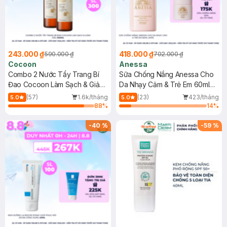
243.000 ₫
418.000 ₫
590.000 ₫
702.000 ₫
Cocoon
Anessa
Combo 2 Nước Tẩy Trang Bí
Sữa Chống Nắng Anessa Cho
Đao Cocoon Làm Sạch & Giảm
Da Nhạy Cảm & Trẻ Em 60ml
Dầu 500ml
(Mới)
(57)
1.6k/tháng
(23)
423/tháng
5.0
5.0
88
%
14
%
-
40
%
-
59
%