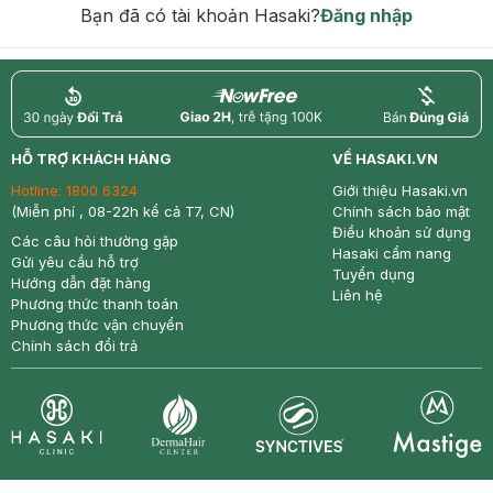
Bạn đã có tài khoản Hasaki?
Đăng nhập
return
nowfree
price
HỖ TRỢ KHÁCH HÀNG
VỀ HASAKI.VN
Hotline:
1800 6324
Giới thiệu Hasaki.vn
(Miễn phí , 08-22h kể cả T7, CN)
Chính sách bảo mật
Điều khoản sử dụng
Các câu hỏi thường gặp
Hasaki cẩm nang
Gửi yêu cầu hỗ trợ
Tuyển dụng
Hướng dẫn đặt hàng
Liên hệ
Phương thức thanh toán
Phương thức vận chuyển
Chính sách đổi trả
Synctives
Clinic
Dermahair
Mastige