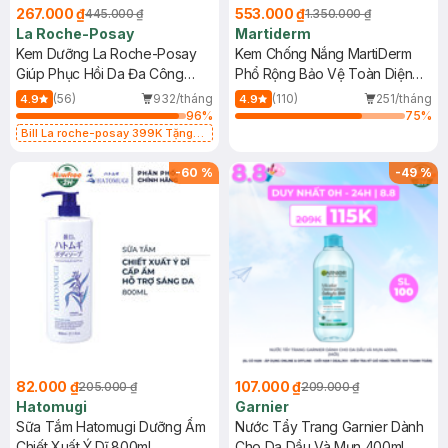
267.000 ₫
553.000 ₫
445.000 ₫
1.350.000 ₫
La Roche-Posay
Martiderm
Kem Dưỡng La Roche-Posay
Kem Chống Nắng MartiDerm
Giúp Phục Hồi Da Đa Công
Phổ Rộng Bảo Vệ Toàn Diện
Dụng 40ml
40ml
(56)
932/tháng
(110)
251/tháng
4.9
4.9
96
%
75
%
Bill La roche-posay 399K Tặng
Gel rửa mặt da dầu nhạy cảm 50ml
(SL có hạn)
-
60
%
-
49
%
82.000 ₫
107.000 ₫
205.000 ₫
209.000 ₫
Hatomugi
Garnier
Sữa Tắm Hatomugi Dưỡng Ẩm
Nước Tẩy Trang Garnier Dành
Chiết Xuất Ý Dĩ 800ml
Cho Da Dầu Và Mụn 400ml