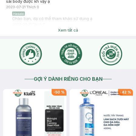
sài body được kh vậy ạ
2023-07-21
Thích
0
Hasaki
Chào bạn, dạ có thể tham kháo sử dụng ạ
2023-07-21
Thích
0
Xem tất cả
GỢI Ý DÀNH RIÊNG CHO BẠN
-
50
%
-
42
%