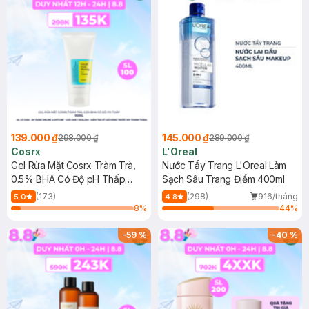
139.000 ₫
145.000 ₫
298.000 ₫
289.000 ₫
Cosrx
L'Oreal
Gel Rửa Mặt Cosrx Tràm Trà,
Nước Tẩy Trang L'Oreal Làm
0.5% BHA Có Độ pH Thấp
Sạch Sâu Trang Điểm 400ml
150ml
(173)
(298)
916/tháng
5.0
4.8
8
%
44
%
-
59
%
-
40
%