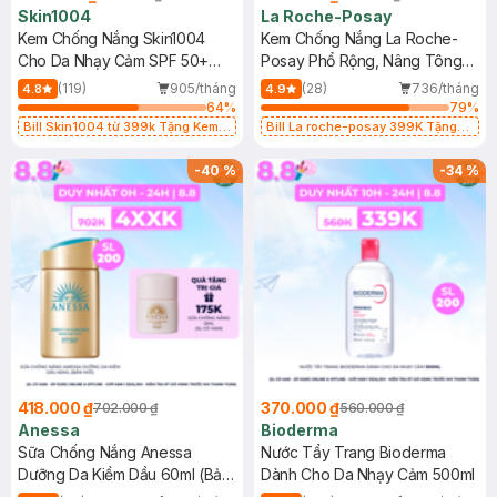
Skin1004
La Roche-Posay
Kem Chống Nắng Skin1004
Kem Chống Nắng La Roche-
Cho Da Nhạy Cảm SPF 50+
Posay Phổ Rộng, Nâng Tông
50ml
Kiềm Dầu 50ml
(119)
905/tháng
(28)
736/tháng
4.8
4.9
64
%
79
%
Bill Skin1004 từ 399k Tặng Kem
Bill La roche-posay 399K Tặng
Chống Nắng Cho Da Nhạy Cảm
Gel rửa mặt da dầu nhạy cảm 50ml
SPF 50+ 20ml (SL Có Hạn)
(SL có hạn)
-
40
%
-
34
%
418.000 ₫
370.000 ₫
702.000 ₫
560.000 ₫
Anessa
Bioderma
Sữa Chống Nắng Anessa
Nước Tẩy Trang Bioderma
Dưỡng Da Kiềm Dầu 60ml (Bản
Dành Cho Da Nhạy Cảm 500ml
Mới)