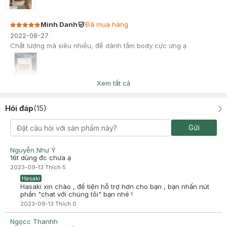
Minh Danh
Đã mua hàng
2022-08-27
Chất lượng mà siêu nhiều, để dành tắm body cực ưng ạ
Xem tất cả
Hỏi đáp
(
15
)
Gửi
Nguyễn Như Ý
16t dùng đc chưa ạ
2023-09-13
Thích
5
Hasaki
Hasaki xin chào , để tiện hỗ trợ hơn cho bạn , bạn nhấn nút
phần "chat với chúng tôi" bạn nhé !
2023-09-13
Thích
0
Ngọcc Thanhh