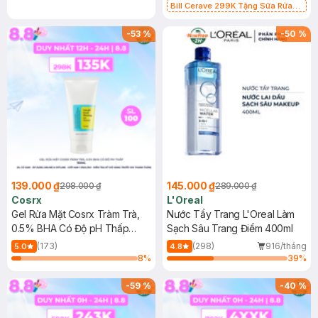
Bill Cerave 299K Tặng Sữa Rửa
Mặt Cerave 30ml (SL có hạn)
-
53
%
-
50
%
139.000 ₫
145.000 ₫
298.000 ₫
289.000 ₫
Cosrx
L'Oreal
Gel Rửa Mặt Cosrx Tràm Trà,
Nước Tẩy Trang L'Oreal Làm
0.5% BHA Có Độ pH Thấp
Sạch Sâu Trang Điểm 400ml
150ml
(173)
(298)
916/tháng
5.0
4.8
8
%
39
%
-
59
%
-
40
%