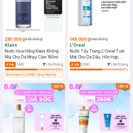
218.000 ₫
149.000 ₫
435.000 ₫
249.000 ₫
Klairs
L'Oreal
Nước Hoa Hồng Klairs Không
Nước Tẩy Trang L'Oreal Tươi
Mùi Cho Da Nhạy Cảm 180ml
Mát Cho Da Dầu, Hỗn Hợp
400ml
(148)
1.5k/tháng
(298)
1.8k/tháng
4.8
4.8
64
%
64
%
Bill Klairs từ 299k Tặng Mặt Nạ
Làm Dịu Da & Kiểm Soát Dầu Nhờn
25ml (SL Có Hạn)
-
53
%
-
43
%