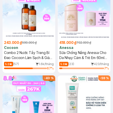
243.000 ₫
418.000 ₫
590.000 ₫
702.000 ₫
Cocoon
Anessa
Combo 2 Nước Tẩy Trang Bí
Sữa Chống Nắng Anessa Cho
Đao Cocoon Làm Sạch & Giảm
Da Nhạy Cảm & Trẻ Em 60ml
Dầu 500ml
(Mới)
(57)
1.6k/tháng
(23)
423/tháng
5.0
5.0
67
%
7
%
-
40
%
-
59
%