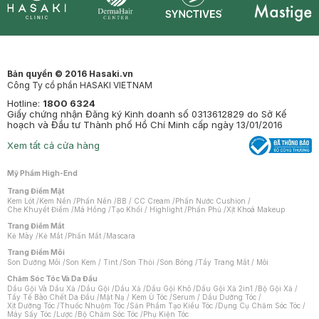
Synctives
Clinic
Dermahair
Mastige
Bản quyền © 2016 Hasaki.vn
Công Ty cổ phần HASAKI VIETNAM
Hotline:
1800 6324
Giấy chứng nhận Đăng ký Kinh doanh số 0313612829 do Sở Kế
hoạch và Đầu tư Thành phố Hồ Chí Minh cấp ngày 13/01/2016
Xem tất cả cửa hàng
Mỹ Phẩm High-End
Trang Điểm Mặt
Kem Lót
/
Kem Nền
/
Phấn Nền
/
BB / CC Cream
/
Phấn Nước Cushion
/
Che Khuyết Điểm
/
Má Hồng
/
Tạo Khối / Highlight
/
Phấn Phủ
/
Xịt Khoá Makeup
Trang Điểm Mắt
Kẻ Mày
/
Kẻ Mắt
/
Phấn Mắt
/
Mascara
Trang Điểm Môi
Son Dưỡng Môi
/
Son Kem / Tint
/
Son Thỏi
/
Son Bóng
/
Tẩy Trang Mắt / Môi
Chăm Sóc Tóc Và Da Đầu
Dầu Gội Và Dầu Xả
/
Dầu Gội
/
Dầu Xả
/
Dầu Gội Khô
/
Dầu Gội Xả 2in1
/
Bộ Gội Xả
/
Tẩy Tế Bào Chết Da Đầu
/
Mặt Nạ / Kem Ủ Tóc
/
Serum / Dầu Dưỡng Tóc
/
Xịt Dưỡng Tóc
/
Thuốc Nhuộm Tóc
/
Sản Phẩm Tạo Kiểu Tóc
/
Dụng Cụ Chăm Sóc Tóc
/
Máy Sấy Tóc
/
Lược
/
Bộ Chăm Sóc Tóc
/
Phụ Kiện Tóc