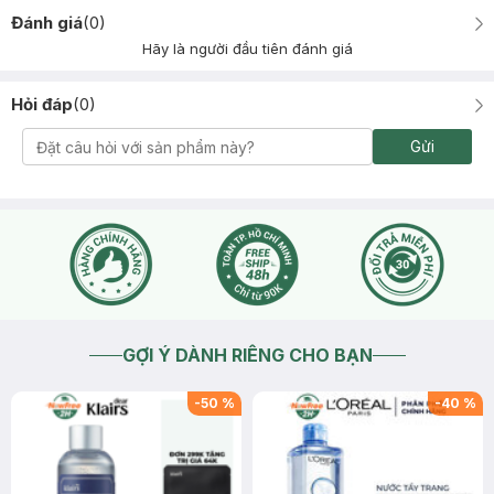
Đánh giá
(
0
)
Hãy là người đầu tiên đánh giá
Hỏi đáp
(
0
)
Gửi
GỢI Ý DÀNH RIÊNG CHO BẠN
-
50
%
-
40
%