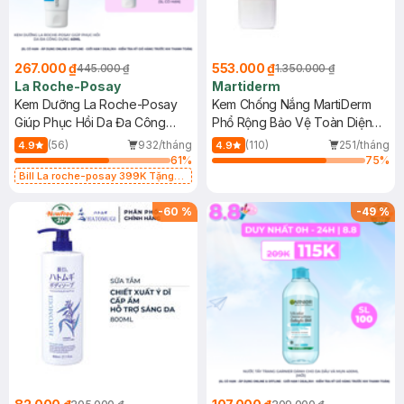
267.000 ₫
553.000 ₫
445.000 ₫
1.350.000 ₫
La Roche-Posay
Martiderm
Kem Dưỡng La Roche-Posay
Kem Chống Nắng MartiDerm
Giúp Phục Hồi Da Đa Công
Phổ Rộng Bảo Vệ Toàn Diện
Dụng 40ml
40ml
(56)
932/tháng
(110)
251/tháng
4.9
4.9
61
%
75
%
Bill La roche-posay 399K Tặng
Gel rửa mặt da dầu nhạy cảm 50ml
(SL có hạn)
-
60
%
-
49
%