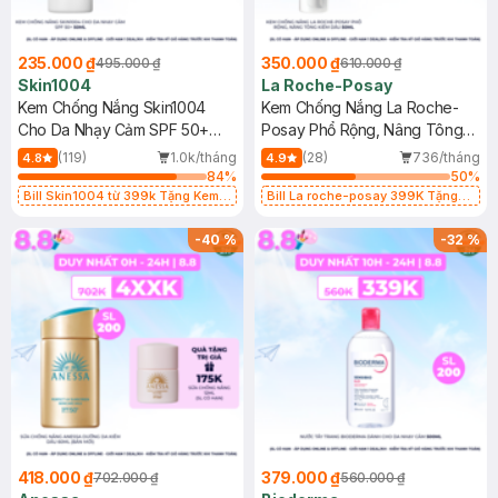
235.000 ₫
350.000 ₫
495.000 ₫
610.000 ₫
Skin1004
La Roche-Posay
Kem Chống Nắng Skin1004
Kem Chống Nắng La Roche-
Cho Da Nhạy Cảm SPF 50+
Posay Phổ Rộng, Nâng Tông
50ml
Kiềm Dầu 50ml
(119)
1.0k/tháng
(28)
736/tháng
4.8
4.9
84
%
50
%
Bill Skin1004 từ 399k Tặng Kem
Bill La roche-posay 399K Tặng
Chống Nắng Cho Da Nhạy Cảm
Gel rửa mặt da dầu nhạy cảm 50ml
SPF 50+ 20ml (SL Có Hạn)
(SL có hạn)
-
40
%
-
32
%
418.000 ₫
379.000 ₫
702.000 ₫
560.000 ₫