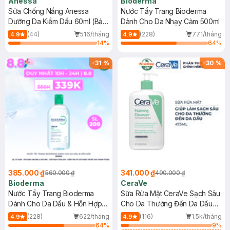
Anessa
Bioderma
Sữa Chống Nắng Anessa
Nước Tẩy Trang Bioderma
Dưỡng Da Kiềm Dầu 60ml (Bản
Dành Cho Da Nhạy Cảm 500ml
Mới)
(44)
516/tháng
(228)
771/tháng
4.9
4.9
14
%
64
%
-
31
%
-
30
%
385.000 ₫
341.000 ₫
560.000 ₫
490.000 ₫
Bioderma
CeraVe
Nước Tẩy Trang Bioderma
Sữa Rửa Mặt CeraVe Sạch Sâu
Dành Cho Da Dầu & Hỗn Hợp
Cho Da Thường Đến Da Dầu
500ml
473ml
(228)
622/tháng
(116)
1.5k/tháng
4.9
4.9
64
%
9
%