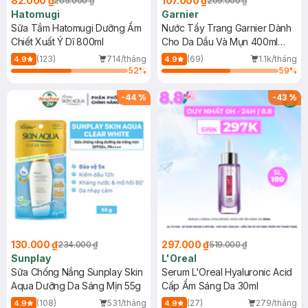
82.000 ₫
107.000 ₫
205.000 ₫
209.000 ₫
Hatomugi
Garnier
Sữa Tắm Hatomugi Dưỡng Ẩm
Nước Tẩy Trang Garnier Dành
Chiết Xuất Ý Dĩ 800ml
Cho Da Dầu Và Mụn 400ml
(Mới)
(123)
714/tháng
(69)
1.1k/tháng
4.9
4.9
52
%
59
%
-
44
%
-
43
%
130.000 ₫
297.000 ₫
234.000 ₫
519.000 ₫
Sunplay
L'Oreal
Sữa Chống Nắng Sunplay Skin
Serum L'Oreal Hyaluronic Acid
Aqua Dưỡng Da Sáng Mịn 55g
Cấp Ẩm Sáng Da 30ml
(108)
531/tháng
(27)
279/tháng
4.9
4.9