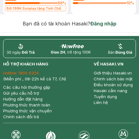
66
%
10
%
Bill 199K Sunplay tặng Tinh Chất
Chống Nắng 7g trị giá 30K (SL có
hạn)
Bạn đã có tài khoản Hasaki?
Đăng nhập
return
nowfree
price
HỖ TRỢ KHÁCH HÀNG
VỀ HASAKI.VN
Hotline:
1800 6324
Giới thiệu Hasaki.vn
(Miễn phí , 08-22h kể cả T7, CN)
Chính sách bảo mật
Điều khoản sử dụng
Các câu hỏi thường gặp
Hasaki cẩm nang
Gửi yêu cầu hỗ trợ
Tuyển dụng
Hướng dẫn đặt hàng
Liên hệ
Phương thức thanh toán
Phương thức vận chuyển
Chính sách đổi trả