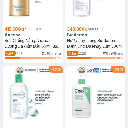
418.000 ₫
348.000 ₫
702.000 ₫
560.000 ₫
Anessa
Bioderma
Sữa Chống Nắng Anessa
Nước Tẩy Trang Bioderma
Dưỡng Da Kiềm Dầu 60ml (Bản
Dành Cho Da Nhạy Cảm 500ml
Mới)
(44)
516/tháng
(228)
839/tháng
4.9
4.9
31
%
50
%
-
38
%
-
30
%