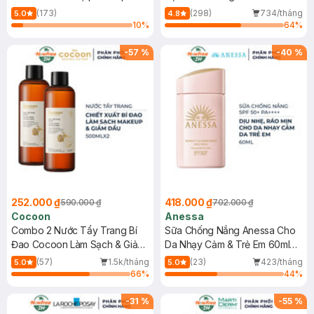
150ml
(173)
(298)
734/tháng
5.0
4.8
10
%
64
%
-
57
%
-
40
%
252.000 ₫
418.000 ₫
590.000 ₫
702.000 ₫
Cocoon
Anessa
Combo 2 Nước Tẩy Trang Bí
Sữa Chống Nắng Anessa Cho
Đao Cocoon Làm Sạch & Giảm
Da Nhạy Cảm & Trẻ Em 60ml
Dầu 500ml
(Mới)
(57)
1.5k/tháng
(23)
423/tháng
5.0
5.0
66
%
44
%
-
31
%
-
55
%