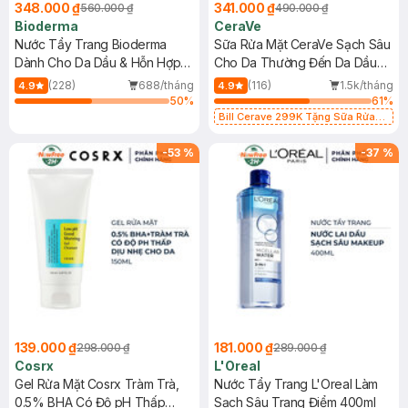
348.000 ₫
341.000 ₫
560.000 ₫
490.000 ₫
Bioderma
CeraVe
Nước Tẩy Trang Bioderma
Sữa Rửa Mặt CeraVe Sạch Sâu
Dành Cho Da Dầu & Hỗn Hợp
Cho Da Thường Đến Da Dầu
500ml
473ml
(228)
688/tháng
(116)
1.5k/tháng
4.9
4.9
50
%
61
%
Bill Cerave 299K Tặng Sữa Rửa
Mặt Cerave 30ml (SL có hạn)
-
53
%
-
37
%
139.000 ₫
181.000 ₫
298.000 ₫
289.000 ₫
Cosrx
L'Oreal
Gel Rửa Mặt Cosrx Tràm Trà,
Nước Tẩy Trang L'Oreal Làm
0.5% BHA Có Độ pH Thấp
Sạch Sâu Trang Điểm 400ml