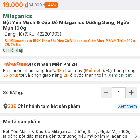
19.000 ₫
34.000 ₫
-
44
%
Milaganics
Bột Yến Mạch & Đậu Đỏ Milaganics Dưỡng Sáng, Ngừa
Mụn 100g
(Dạng Hũ)
(SKU:
422201903
)
Bill Milaganics từ 150K Tặng Bột Diếp Cá Milaganics Giảm Mụn, Mờ Vết Thâm 100g
(SL Có Hạn)
0
1
Hỏi đáp
Giao Nhanh Miễn Phí 2H
Bạn muốn nhận hàng trước
13h
hôm nay (
Miễn phí
). Đặt hàng trong
35 phút
tới và chọn giao hàng
2H
ở bước thanh toán.
Xem chi tiết
Số lượng:
339
Chi nhánh tạm hết sản phẩm
Xem thêm
Mô tả sản phẩm
Bột Yến Mạch & Đậu Đỏ Milaganics Dưỡng Sáng, Ngừa Mụn 100g
là dòng bột đắp mặt nạ đến từ thương hiệu mỹ phẩm Milaganics