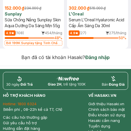
152.000 ₫
302.000 ₫
234.000 ₫
519.000 ₫
Sunplay
L'Oreal
Sữa Chống Nắng Sunplay Skin
Serum L'Oreal Hyaluronic Acid
Aqua Dưỡng Da Sáng Mịn 55g
Cấp Ẩm Sáng Da 30ml
(108)
454/tháng
(27)
275/tháng
4.9
4.9
48
%
50
%
Bill 199K Sunplay tặng Tinh Chất
Chống Nắng 7g trị giá 30K (SL có
hạn)
Bạn đã có tài khoản Hasaki?
Đăng nhập
return
nowfree
price
HỖ TRỢ KHÁCH HÀNG
VỀ HASAKI.VN
Hotline:
1800 6324
Giới thiệu Hasaki.vn
(Miễn phí , 08-22h kể cả T7, CN)
Chính sách bảo mật
Điều khoản sử dụng
Các câu hỏi thường gặp
Hasaki cẩm nang
Gửi yêu cầu hỗ trợ
Tuyển dụng
Hướng dẫn đặt hàng