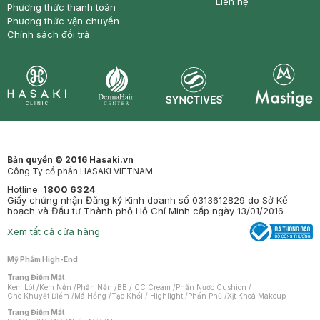
Liên hệ
Phương thức thanh toán
Phương thức vận chuyển
Chính sách đổi trả
Synctives
Clinic
Dermahair
Mastige
Bản quyền © 2016 Hasaki.vn
Công Ty cổ phần HASAKI VIETNAM
Hotline:
1800 6324
Giấy chứng nhận Đăng ký Kinh doanh số 0313612829 do Sở Kế
hoạch và Đầu tư Thành phố Hồ Chí Minh cấp ngày 13/01/2016
Xem tất cả cửa hàng
Mỹ Phẩm High-End
Trang Điểm Mặt
Kem Lót
/
Kem Nền
/
Phấn Nền
/
BB / CC Cream
/
Phấn Nước Cushion
/
Che Khuyết Điểm
/
Má Hồng
/
Tạo Khối / Highlight
/
Phấn Phủ
/
Xịt Khoá Makeup
Trang Điểm Mắt