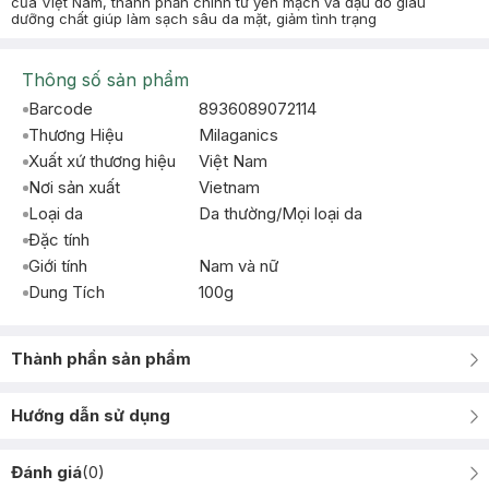
của Việt Nam, thành phần chính từ yến mạch và đậu đỏ giàu
dưỡng chất giúp làm sạch sâu da mặt, giảm tình trạng
Thông số sản phẩm
Barcode
8936089072114
Thương Hiệu
Milaganics
Xuất xứ thương hiệu
Việt Nam
Nơi sản xuất
Vietnam
Loại da
Da thường/Mọi loại da
Đặc tính
Giới tính
Nam và nữ
Dung Tích
100g
Thành phần sản phẩm
Hướng dẫn sử dụng
Đánh giá
(
0
)