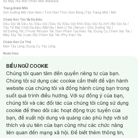
Kẻ Mày
/
Kẻ Mắt
/
Phấn Mắt
/
Mascara
Trang Điểm Môi
Son Dưỡng Môi
/
Son Kem / Tint
/
Son Thỏi
/
Son Bóng
/
Tẩy Trang Mắt / Môi
Chăm Sóc Tóc Và Da Đầu
Dầu Gội Và Dầu Xả
/
Dầu Gội
/
Dầu Xả
/
Dầu Gội Khô
/
Dầu Gội Xả 2in1
/
Bộ Gội Xả
/
Tẩy Tế Bào Chết Da Đầu
/
Mặt Nạ / Kem Ủ Tóc
/
Serum / Dầu Dưỡng Tóc
/
Xịt Dưỡng Tóc
/
Thuốc Nhuộm Tóc
/
Sản Phẩm Tạo Kiểu Tóc
/
Dụng Cụ Chăm Sóc Tóc
/
Máy Sấy Tóc
/
Lược
/
Bộ Chăm Sóc Tóc
/
Phụ Kiện Tóc
Chăm Sóc Cơ Thể
Kem Tẩy Lông
/
Dụng Cụ Tẩy Lông
Nước Hoa
Nước Hoa Nữ
/
Nước Hoa Nam
/
Nước Hoa Cao Cấp
/
Xịt Thơm Toàn Thân
/
Nước Hoa Vùng Kín
Notice about cookies usage
BIỂU NGỮ COOKIE
Chăm Sóc Cá Nhân
Chúng tôi quan tâm đến quyền riêng tư của bạn.
Chống Muỗi
/
Khẩu Trang
/
Máy Massage
/
Mặt Nạ Xông Hơi
/
Nước Rửa Tay
/
Sản Phẩm Chăm Sóc Khác
/
Bàn Chải Đánh Răng
/
Bàn Chải Điện
/
Chúng tôi sử dụng các cookie cần thiết để vận hành
Hỗ Trợ Trắng Răng
/
Kem Đánh Răng
/
Máy Tăm Nước
/
Nước Súc Miệng
/
Tăm / Chỉ Nha Khoa
/
Xịt Thơm Miệng
/
Dung Dịch Vệ Sinh
/
Dưỡng Vùng Kín
/
website của chúng tôi và đồng hành cùng bạn trong
Khăn Ướt Vệ Sinh Vùng Kín
/
Băng Vệ Sinh
/
Tampon
/
Bọt Cạo Râu
/
Dao Cạo Râu
/
Máy Cạo Râu
suốt quá trình điều hướng. Với sự đồng ý của bạn,
Vấn Đề Về Da
chúng tôi và các đối tác của chúng tôi cũng sử dụng
Da Dầu / Lỗ Chân Lông To
/
Da Khô / Mất Nước
/
Da Lão Hóa
/
Da Mụn
/
Da Nhạy Cảm / Kích Ứng
/
Da Xỉn Màu
/
Thâm / Nám / Tàn Nhang
/
cookie để theo dõi các hoạt động trực tuyến của
Quầng Thâm & Bọng Mắt
/
Sẹo
/
Viêm Da Cơ Địa
bạn, đề xuất nội dung và quảng cáo phù hợp với sở
Dụng Cụ / Phụ Kiện Chăm Sóc Da
Chat i
Bông Tẩy Trang
/
Khăn Lau Mặt Khô
/
Dụng Cụ / Máy Rửa Mặt
/
Máy Chăm Sóc Da
/
thích và ưu tiên của bạn cũng như các chức năng
Dụng Cụ Chăm Sóc Khác
liên quan đến mạng xã hội. Để biết thêm thông tin,