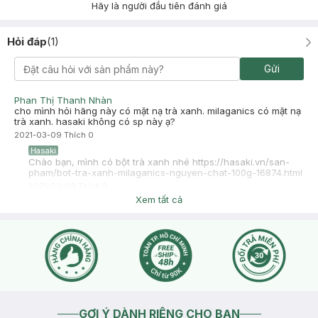
Hãy là người đầu tiên đánh giá
Hỏi đáp
(
1
)
Gửi
Phan Thị Thanh Nhàn
cho mình hỏi hãng này có mặt nạ trà xanh. milaganics có mặt nạ
trà xanh. hasaki không có sp này ạ?
2021-03-09
Thích
0
Hasaki
Chào bạn, mình có bột trà xanh nhé https://hasaki.vn/san-
pham/bot-tra-xanh-milaganics-nguyen-chat-100g-16874.html
2021-03-09
Thích
0
Xem tất cả
GỢI Ý DÀNH RIÊNG CHO BẠN