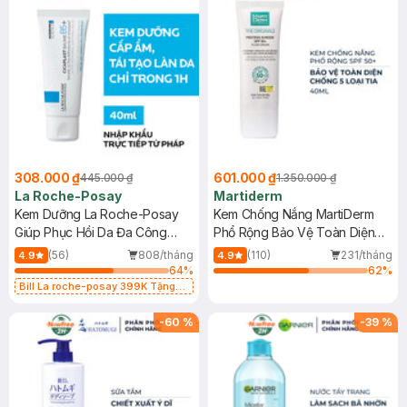
308.000 ₫
601.000 ₫
445.000 ₫
1.350.000 ₫
La Roche-Posay
Martiderm
Kem Dưỡng La Roche-Posay
Kem Chống Nắng MartiDerm
Giúp Phục Hồi Da Đa Công
Phổ Rộng Bảo Vệ Toàn Diện
Dụng 40ml
40ml
(56)
808/tháng
(110)
231/tháng
4.9
4.9
64
%
62
%
Bill La roche-posay 399K Tặng
Gel rửa mặt da dầu nhạy cảm 50ml
(SL có hạn)
-
60
%
-
39
%