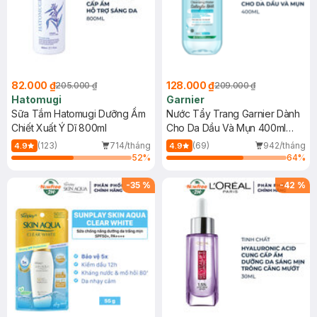
82.000 ₫
128.000 ₫
205.000 ₫
209.000 ₫
Hatomugi
Garnier
Sữa Tắm Hatomugi Dưỡng Ẩm
Nước Tẩy Trang Garnier Dành
Chiết Xuất Ý Dĩ 800ml
Cho Da Dầu Và Mụn 400ml
(Mới)
(123)
714/tháng
(69)
942/tháng
4.9
4.9
52
%
64
%
-
35
%
-
42
%