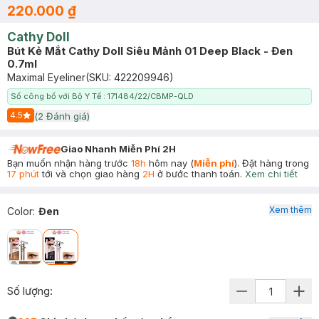
220.000 ₫
Cathy Doll
Bút Kẻ Mắt Cathy Doll Siêu Mảnh 01 Deep Black - Đen
0.7ml
Maximal Eyeliner
(SKU:
422209946
)
Số công bố với Bộ Y Tế : 171484/22/CBMP-QLD
4.5
(
2
Đánh giá)
Start Icon
Giao Nhanh Miễn Phí 2H
Bạn muốn nhận hàng trước
18h
hôm nay (
Miễn phí
). Đặt hàng trong
17 phút
tới và chọn giao hàng
2H
ở bước thanh toán.
Xem chi tiết
Xem thêm
Color
:
Đen
Số lượng: