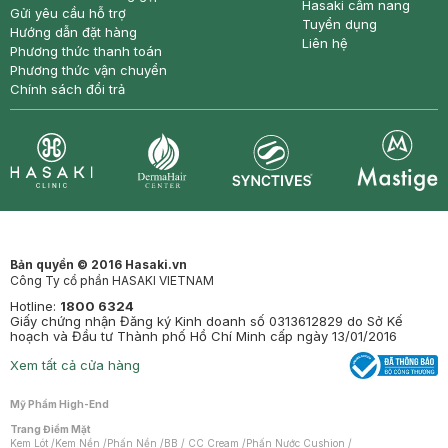
Hasaki cẩm nang
Gửi yêu cầu hỗ trợ
Tuyển dụng
Hướng dẫn đặt hàng
Liên hệ
Phương thức thanh toán
Phương thức vận chuyển
Chính sách đổi trả
Synctives
Clinic
Dermahair
Mastige
Bản quyền © 2016 Hasaki.vn
Công Ty cổ phần HASAKI VIETNAM
Hotline:
1800 6324
Giấy chứng nhận Đăng ký Kinh doanh số 0313612829 do Sở Kế
hoạch và Đầu tư Thành phố Hồ Chí Minh cấp ngày 13/01/2016
Xem tất cả cửa hàng
Mỹ Phẩm High-End
Trang Điểm Mặt
Kem Lót
/
Kem Nền
/
Phấn Nền
/
BB / CC Cream
/
Phấn Nước Cushion
/