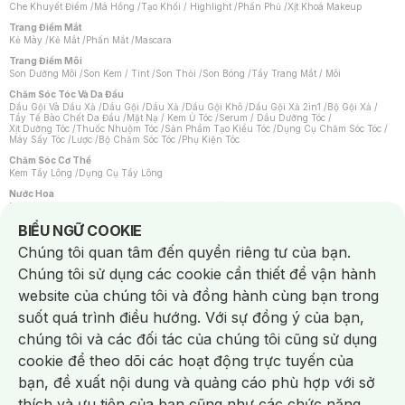
Che Khuyết Điểm
/
Má Hồng
/
Tạo Khối / Highlight
/
Phấn Phủ
/
Xịt Khoá Makeup
Trang Điểm Mắt
Kẻ Mày
/
Kẻ Mắt
/
Phấn Mắt
/
Mascara
Trang Điểm Môi
Son Dưỡng Môi
/
Son Kem / Tint
/
Son Thỏi
/
Son Bóng
/
Tẩy Trang Mắt / Môi
Chăm Sóc Tóc Và Da Đầu
Dầu Gội Và Dầu Xả
/
Dầu Gội
/
Dầu Xả
/
Dầu Gội Khô
/
Dầu Gội Xả 2in1
/
Bộ Gội Xả
/
Tẩy Tế Bào Chết Da Đầu
/
Mặt Nạ / Kem Ủ Tóc
/
Serum / Dầu Dưỡng Tóc
/
Xịt Dưỡng Tóc
/
Thuốc Nhuộm Tóc
/
Sản Phẩm Tạo Kiểu Tóc
/
Dụng Cụ Chăm Sóc Tóc
/
Máy Sấy Tóc
/
Lược
/
Bộ Chăm Sóc Tóc
/
Phụ Kiện Tóc
Chăm Sóc Cơ Thể
Kem Tẩy Lông
/
Dụng Cụ Tẩy Lông
Nước Hoa
Nước Hoa Nữ
/
Nước Hoa Nam
/
Nước Hoa Cao Cấp
/
Xịt Thơm Toàn Thân
/
Nước Hoa Vùng Kín
Notice about cookies usage
BIỂU NGỮ COOKIE
Chăm Sóc Cá Nhân
Chúng tôi quan tâm đến quyền riêng tư của bạn.
Chống Muỗi
/
Khẩu Trang
/
Máy Massage
/
Mặt Nạ Xông Hơi
/
Nước Rửa Tay
/
Sản Phẩm Chăm Sóc Khác
/
Bàn Chải Đánh Răng
/
Bàn Chải Điện
/
Chúng tôi sử dụng các cookie cần thiết để vận hành
Hỗ Trợ Trắng Răng
/
Kem Đánh Răng
/
Máy Tăm Nước
/
Nước Súc Miệng
/
Tăm / Chỉ Nha Khoa
/
Xịt Thơm Miệng
/
Dung Dịch Vệ Sinh
/
Dưỡng Vùng Kín
/
website của chúng tôi và đồng hành cùng bạn trong
Khăn Ướt Vệ Sinh Vùng Kín
/
Băng Vệ Sinh
/
Tampon
/
Bọt Cạo Râu
/
Dao Cạo Râu
/
Máy Cạo Râu
suốt quá trình điều hướng. Với sự đồng ý của bạn,
Vấn Đề Về Da
chúng tôi và các đối tác của chúng tôi cũng sử dụng
Da Dầu / Lỗ Chân Lông To
/
Da Khô / Mất Nước
/
Da Lão Hóa
/
Da Mụn
/
Da Nhạy Cảm / Kích Ứng
/
Da Xỉn Màu
/
Thâm / Nám / Tàn Nhang
/
cookie để theo dõi các hoạt động trực tuyến của
Quầng Thâm & Bọng Mắt
/
Sẹo
/
Viêm Da Cơ Địa
bạn, đề xuất nội dung và quảng cáo phù hợp với sở
Dụng Cụ / Phụ Kiện Chăm Sóc Da
Chat i
Bông Tẩy Trang
/
Khăn Lau Mặt Khô
/
Dụng Cụ / Máy Rửa Mặt
/
Máy Chăm Sóc Da
/
thích và ưu tiên của bạn cũng như các chức năng
Dụng Cụ Chăm Sóc Khác