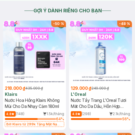
GỢI Ý DÀNH RIÊNG CHO BẠN
-
50
%
-
48
%
218.000 ₫
129.000 ₫
435.000 ₫
249.000 ₫
Klairs
L'Oreal
Nước Hoa Hồng Klairs Không
Nước Tẩy Trang L'Oreal Tươi
Mùi Cho Da Nhạy Cảm 180ml
Mát Cho Da Dầu, Hỗn Hợp
400ml
(148)
1.5k/tháng
(298)
2.1k/tháng
4.8
4.8
64
%
56
%
Bill Klairs từ 299k Tặng Mặt Nạ
Làm Dịu Da & Kiểm Soát Dầu Nhờn
25ml (SL Có Hạn)