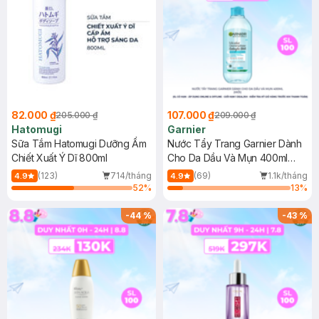
82.000 ₫
107.000 ₫
205.000 ₫
209.000 ₫
Hatomugi
Garnier
Sữa Tắm Hatomugi Dưỡng Ẩm
Nước Tẩy Trang Garnier Dành
Chiết Xuất Ý Dĩ 800ml
Cho Da Dầu Và Mụn 400ml
(Mới)
(123)
714/tháng
(69)
1.1k/tháng
4.9
4.9
52
%
13
%
-
44
%
-
43
%