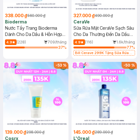
338.000 ₫
327.000 ₫
560.000 ₫
490.000 ₫
Bioderma
CeraVe
Nước Tẩy Trang Bioderma
Sữa Rửa Mặt CeraVe Sạch Sâu
Dành Cho Da Dầu & Hỗn Hợp
Cho Da Thường Đến Da Dầu
500ml
473ml
(228)
709/tháng
(116)
1.6k/tháng
4.9
4.9
37
%
77
%
Bill Cerave 299K Tặng Sữa Rửa
Mặt Cerave 30ml (SL có hạn)
-
53
%
-
50
%
139.000 ₫
145.000 ₫
298.000 ₫
289.000 ₫
Cosrx
L'Oreal