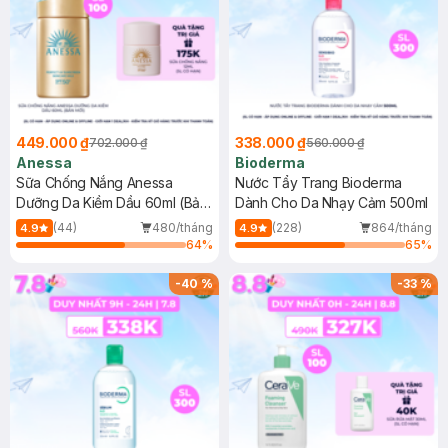
449.000 ₫
338.000 ₫
702.000 ₫
560.000 ₫
Anessa
Bioderma
Sữa Chống Nắng Anessa
Nước Tẩy Trang Bioderma
Dưỡng Da Kiềm Dầu 60ml (Bản
Dành Cho Da Nhạy Cảm 500ml
Mới)
(44)
480/tháng
(228)
864/tháng
4.9
4.9
64
%
65
%
-
40
%
-
33
%