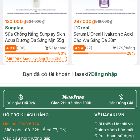
130.000 ₫
297.000 ₫
234.000 ₫
519.000 ₫
Sunplay
L'Oreal
Sữa Chống Nắng Sunplay Skin
Serum L'Oreal Hyaluronic Acid
Aqua Dưỡng Da Sáng Mịn 55g
Cấp Ẩm Sáng Da 30ml
(108)
531/tháng
(27)
279/tháng
4.9
4.9
83
%
28
%
Bill 199K Sunplay tặng Tinh Chất
Chống Nắng 7g trị giá 30K (SL có
hạn)
Bạn đã có tài khoản Hasaki?
Đăng nhập
return
nowfree
price
HỖ TRỢ KHÁCH HÀNG
VỀ HASAKI.VN
Hotline:
1800 6324
Giới thiệu Hasaki.vn
(Miễn phí , 08-22h kể cả T7, CN)
Chính sách bảo mật
Điều khoản sử dụng
Các câu hỏi thường gặp