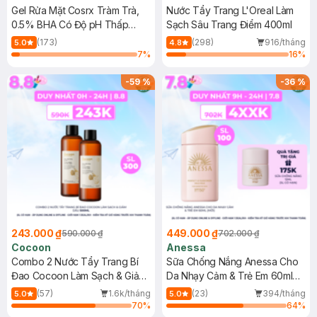
Gel Rửa Mặt Cosrx Tràm Trà,
Nước Tẩy Trang L'Oreal Làm
0.5% BHA Có Độ pH Thấp
Sạch Sâu Trang Điểm 400ml
150ml
(173)
(298)
916/tháng
5.0
4.8
7
%
16
%
-
59
%
-
36
%
243.000 ₫
449.000 ₫
590.000 ₫
702.000 ₫
Cocoon
Anessa
Combo 2 Nước Tẩy Trang Bí
Sữa Chống Nắng Anessa Cho
Đao Cocoon Làm Sạch & Giảm
Da Nhạy Cảm & Trẻ Em 60ml
Dầu 500ml
(Mới)
(57)
1.6k/tháng
(23)
394/tháng
5.0
5.0
70
%
64
%