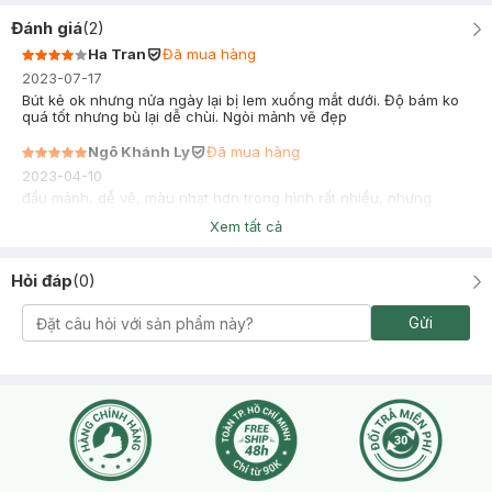
Đánh giá
(
2
)
Ha Tran
Đã mua hàng
2023-07-17
Bút kẻ ok nhưng nửa ngày lại bị lem xuống mắt dưới. Độ bám ko
quá tốt nhưng bù lại dễ chùi. Ngòi mảnh vẽ đẹp
Ngô Khánh Ly
Đã mua hàng
2023-04-10
đầu mảnh, dễ vẽ, màu nhạt hơn trong hình rất nhiều, nhưng
make tone hồng kẻ mắt màu này rất tự nhiên
Xem tất cả
Hỏi đáp
(
0
)
Gửi