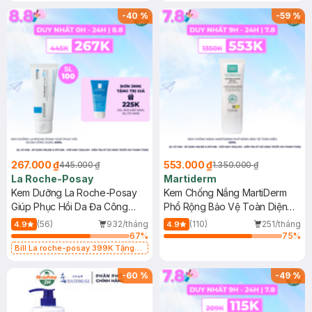
-
40
%
-
59
%
267.000 ₫
553.000 ₫
445.000 ₫
1.350.000 ₫
La Roche-Posay
Martiderm
Kem Dưỡng La Roche-Posay
Kem Chống Nắng MartiDerm
Giúp Phục Hồi Da Đa Công
Phổ Rộng Bảo Vệ Toàn Diện
Dụng 40ml
40ml
(56)
932/tháng
(110)
251/tháng
4.9
4.9
67
%
75
%
Bill La roche-posay 399K Tặng
Gel rửa mặt da dầu nhạy cảm 50ml
(SL có hạn)
-
60
%
-
49
%