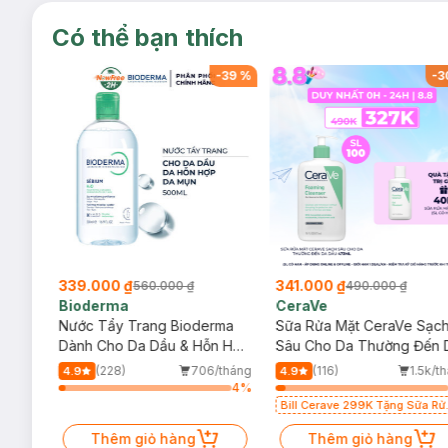
Có thể bạn thích
-
39
%
-
39
%
-
3
339.000 ₫
341.000 ₫
560.000 ₫
490.000 ₫
Bioderma
CeraVe
rma
Nước Tẩy Trang Bioderma
Sữa Rửa Mặt CeraVe Sạc
m
Dành Cho Da Dầu & Hỗn Hợp
Sâu Cho Da Thường Đến 
500ml
Dầu 473ml
/tháng
(228)
706/tháng
(116)
1.5k/t
4.9
4.9
65
%
4
%
Bill Cerave 299K Tặng Sữa Rử
Mặt Cerave 30ml (SL có hạn)
Thêm giỏ hàng
Thêm giỏ hàng