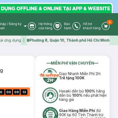
0
nhập
/
Đăng ký
Hệ thống
Bảo
Hỗ trợ
User Icon
Store Icon
Warranty Icon
Phone Icon
Cart I
oản
cửa hàng
hành
khách hàng
ải ứng dụng
Phường 8, Quận 10, Thành phố Hồ Chí Minh
Map icon
MIỄN PHÍ VẬN CHUYỂN
4g
Giao Nhanh Miễn Phí 2H.
Trễ tặng 100K
Hasaki đền bù
100%
hãng
:
:
:
0
00
09
12
đền bù
100%
nếu phát hiện
hàng giả
Giao Hàng Miễn Phí
(từ
90K tại 60 Tỉnh Thành trừ