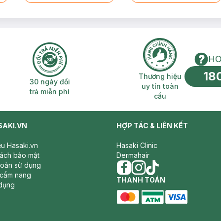
HO
18
n phí 2H
30 ngày đổi trả miễn phí
Thương hiệu uy 
Thương hiệu
30 ngày đổi
uy tín toàn
trả miễn phí
cầu
SAKI.VN
HỢP TÁC & LIÊN KẾT
iệu Hasaki.vn
Hasaki Clinic
sách bảo mật
Dermahair
hoản sử dụng
 cẩm nang
facebook
THANH TOÁN
instagram
tiktok
dụng
master card
ATM card
visa card