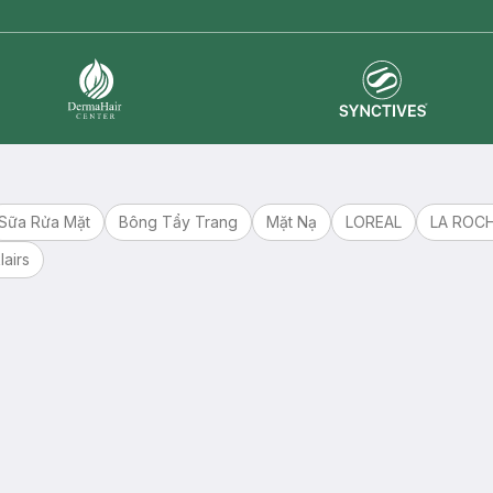
Synctives
Dermahair
Sữa Rửa Mặt
Bông Tẩy Trang
Mặt Nạ
LOREAL
LA ROC
lairs