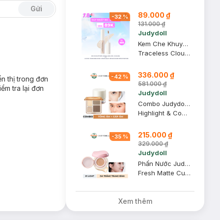
Gửi
89.000 ₫
-
32
%
131.000 ₫
Judydoll
Kem Che Khuyết Điểm Judydoll Dạng Lỏng - 00 Da Sáng 3.2g
Traceless Cloud-Touch Concealer - 00 Fair
336.000 ₫
-
42
%
n thị trong đơn
581.000 ₫
ểm tra lại đơn
Judydoll
Combo Judydoll Bảng Highlight Và Tạo Khối 4 Màu - 02 Tông Ấm 9g + Kem Lót Cấp Ẩm 30g
Highlight & Contour Palette + Nourishing Makeup Base
215.000 ₫
-
35
%
329.000 ₫
Judydoll
Phấn Nước Judydoll Mịn Lì, Che Phủ Cao - 01 Light 12.5g
Fresh Matte Cushion
Xem thêm