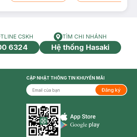
TLINE CSKH
TÌM CHI NHÁNH
HOTLINE CSKH
Tìm chi nhánh
00 6324
Hệ thống Hasaki
tín toàn cầu
CẬP NHẬT THÔNG TIN KHUYẾN MÃI
Đăng ký
Appstore icon
Goolge Play icon