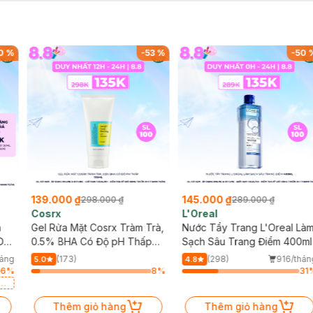
0
%
-
53
%
-
50
139.000 ₫
145.000 ₫
298.000 ₫
289.000 ₫
Cosrx
L'Oreal
h
Gel Rửa Mặt Cosrx Tràm Trà,
Nước Tẩy Trang L'Oreal Là
Da
0.5% BHA Có Độ pH Thấp
Sạch Sâu Trang Điểm 400ml
150ml
háng
(173)
(298)
916/thán
5.0
4.8
6
%
8
%
31
a
Thêm giỏ hàng
Thêm giỏ hàng