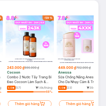
%
-
59
%
-
36
%
243.000 ₫
449.000 ₫
590.000 ₫
702.000 ₫
Cocoon
Anessa
m
Combo 2 Nước Tẩy Trang Bí
Sữa Chống Nắng Anessa
Đao Cocoon Làm Sạch &
Cho Da Nhạy Cảm & Trẻ Em
Giảm Dầu 500ml
60ml (Mới)
g
(57)
1.6k/tháng
(23)
394/tháng
5.0
5.0
%
68
%
64
%
Thêm giỏ hàng
Thêm giỏ hàng