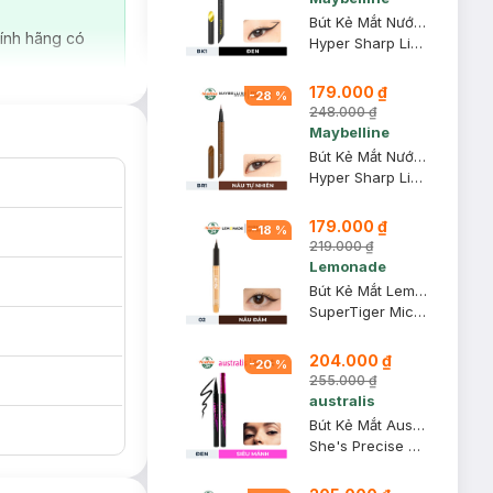
Bút Kẻ Mắt Nước Maybelline Sắc Mảnh BK1 Đen Sắc Sảo 0.4g
ính hãng có
Hyper Sharp Liner Extreme #BK-1 Ultra Black
179.000 ₫
-
28
%
248.000 ₫
Maybelline
Bút Kẻ Mắt Nước Maybelline Sắc Mảnh BR1 Nâu Tự Nhiên 0.4g
Hyper Sharp Liner Extreme #BR-1 Natural Brown
179.000 ₫
-
18
%
219.000 ₫
Lemonade
Bút Kẻ Mắt Lemonade Siêu Mảnh 02 Brown Nâu Đậm 1g
SuperTiger Micro Eyeliner
204.000 ₫
-
20
%
255.000 ₫
australis
Bút Kẻ Mắt Australis Siêu Mảnh Không Lem Không Trôi
She's Precise Liquid Eyeliner