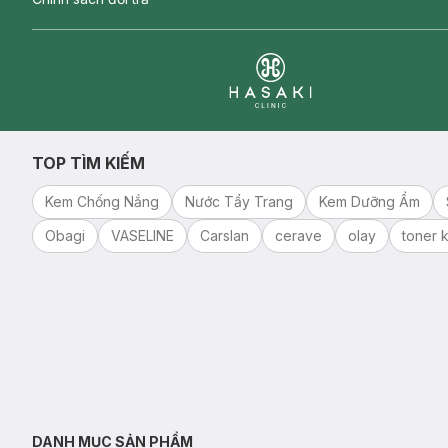
Clinic
TOP TÌM KIẾM
Kem Chống Nắng
Nước Tẩy Trang
Kem Dưỡng Ẩm
Obagi
VASELINE
Carslan
cerave
olay
toner k
DANH MỤC SẢN PHẨM