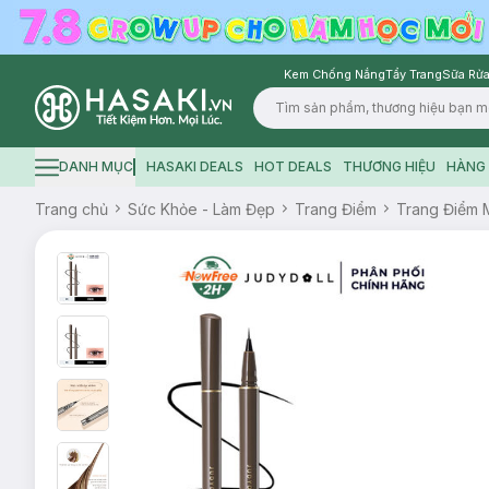
Kem Chống Nắng
Tẩy Trang
Sữa Rửa
Logo
DANH MỤC
HASAKI DEALS
HOT DEALS
THƯƠNG HIỆU
HÀNG 
Hamburger icon
Trang chủ
Sức Khỏe - Làm Đẹp
Trang Điểm
Trang Điểm 