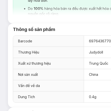
lấy hoá đơn.
Do
100%
hàng hóa bán ra đều được xuất hết hóa 
nguồn gốc rõ ràng.
Thông số sản phẩm
Barcode
6976436770
Thương Hiệu
Judydoll
Xuất xứ thương hiệu
Trung Quốc
Nơi sản xuất
China
Vấn đề về da
Dung Tích
0.4g