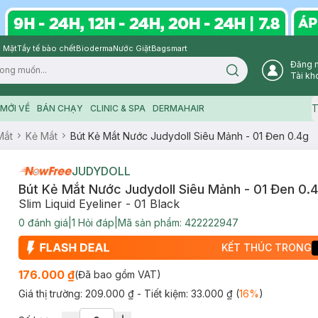
 Mặt
Tẩy tế bào chết
Bioderma
Nước Giặt
Bagsmart
Đăng 
Search icon
Tài kh
T
MỚI VỀ
BÁN CHẠY
CLINIC & SPA
DERMAHAIR
Mắt
Kẻ Mắt
Bút Kẻ Mắt Nước Judydoll Siêu Mảnh - 01 Đen 0.4g
JUDYDOLL
Bút Kẻ Mắt Nước Judydoll Siêu Mảnh - 01 Đen 0.
Slim Liquid Eyeliner - 01 Black
0
đánh giá
|
1
Hỏi đáp
|
Mã sản phẩm:
422222947
KẾT THÚC TRONG
176.000 ₫
(Đã bao gồm VAT)
Giá thị trường:
209.000 ₫
- Tiết kiệm:
33.000 ₫
(
16
%
)