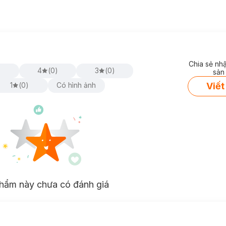
Chia sẻ nh
)
4
(
0
)
3
(
0
)
sản
Viết
1
(
0
)
Có hình ảnh
hẩm này chưa có đánh giá