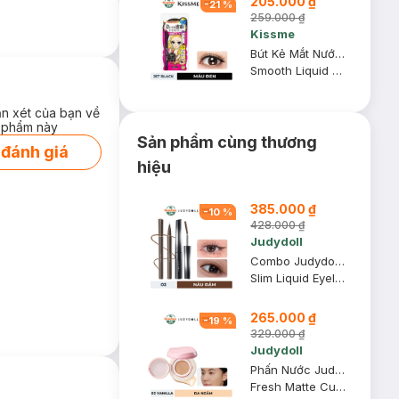
205.000 ₫
-
21
%
259.000 ₫
Kissme
Bút Kẻ Mắt Nước Kissme Siêu Mượt Không Trôi Màu Đen 0.4ml
Smooth Liquid Eyeliner Super Keep #01 Jet Black Black
ận xét của bạn về
 phẩm này
Sản phẩm cùng thương
 đánh giá
hiệu
385.000 ₫
-
10
%
428.000 ₫
Judydoll
Combo Judydoll Bút Kẻ Mắt Nước Siêu Mảnh 02 Nâu 0.4g + Mascara Đầu Siêu Cong 6 Độ 02 Nâu 2g
Slim Liquid Eyeliner + Curling Iron Mascara - 6° Curling Design
265.000 ₫
-
19
%
329.000 ₫
Judydoll
Phấn Nước Judydoll Mịn Lì, Che Phủ Cao - 02 Vanilla 12.5g
Fresh Matte Cushion