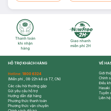
Thanh toán khi nhận hàng
Giao nhanh miễ
Thanh toán
Giao nhanh
khi nhận
miễn phí 2H
hàng
HỖ TRỢ KHÁCH HÀNG
VỀ HA
Giới th
Hotline:
1800 6324
Chính 
(Miễn phí , 08-22h kể cả T7, CN)
Điều k
Các câu hỏi thường gặp
Hasaki
Gửi yêu cầu hỗ trợ
Tuyển 
Hướng dẫn đặt hàng
Liên hệ
Phương thức thanh toán
Phương thức vận chuyển
Chính sách đổi trả