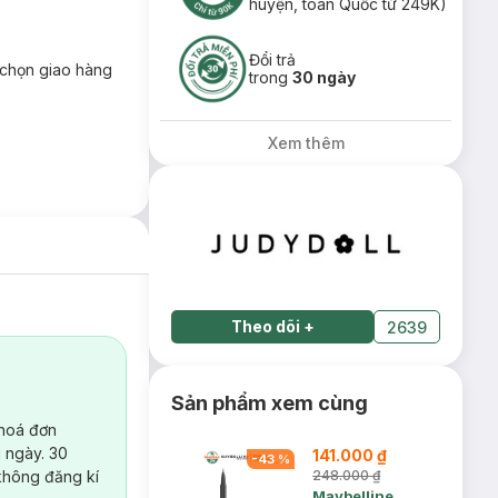
huyện, toàn Quốc từ 249K)
Đổi trả
chọn giao hàng
trong
30 ngày
Xem thêm
Theo dõi
+
2639
Sản phẩm xem cùng
 hoá đơn
 ngày. 30
141.000 ₫
-
43
%
không đăng kí
248.000 ₫
Maybelline