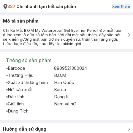
337
Chi nhánh tạm hết sản phẩm
Xem thêm
Mô tả sản phẩm
Chì Kẻ Mắt B.O.M My Waterproof Gel Eyeliner Pencil Đôi mắt luôn
được xem là cửa sổ tâm hồn. Với đôi mắt sâu thẳm, đầy sắc nét
sẽ khiến gương mặt bạn trở nên quyến rũ, thần thái rạng ngời.
Hiểu được điều đó, sau đây Hasakixin giới
Thông số sản phẩm
Barcode
8809521300024
Thương Hiệu
B.O.M
Xuất xứ thương hiệu
Hàn Quốc
Nơi sản xuất
Korea
Đặc tính
Dạng lì
Giới tính
Nam và nữ
Dung Tích
Hướng dẫn sử dụng