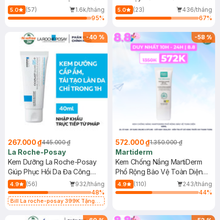
Dầu 500ml
(Mới)
(57)
1.6k/tháng
(23)
436/tháng
5.0
5.0
95
%
67
%
-
40
%
-
58
%
267.000 ₫
572.000 ₫
445.000 ₫
1.350.000 ₫
La Roche-Posay
Martiderm
Kem Dưỡng La Roche-Posay
Kem Chống Nắng MartiDerm
Giúp Phục Hồi Da Đa Công
Phổ Rộng Bảo Vệ Toàn Diện
Dụng 40ml
40ml
(56)
932/tháng
(110)
243/tháng
4.9
4.9
48
%
44
%
Bill La roche-posay 399K Tặng
Gel rửa mặt da dầu nhạy cảm 50ml
(SL có hạn)