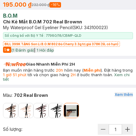
195.000 ₫
232.000 ₫
-
16
%
B.O.M
Chì Kẻ Mắt B.O.M 702 Real Brownn
My Waterproof Gel Eyeliner Pencil
(SKU:
343100023
)
Số công bố với Bộ Y Tế : 77980/18/CBMP-QLD
BILL 399K TẶNG Son Lì B.O.M 802 Đỏ Cherry 3.3g trị giá 378K (SL có hạn)
5
(
1
Đánh giá)
|
1
Hỏi đáp
Start Icon
Giao Nhanh Miễn Phí 2H
Bạn muốn nhận hàng trước
20h
hôm nay (
Miễn phí
). Đặt hàng trong
1 giờ 51 phút
tới và chọn giao hàng
2H
ở bước thanh toán.
Xem chi
tiết
Xem thêm
Màu
:
702 Real Brown
Số lượng: