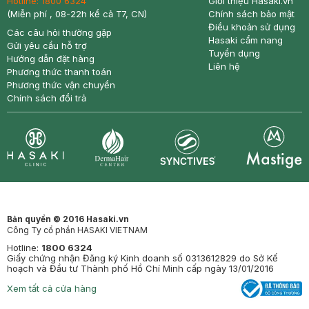
Hotline:
1800 6324
Giới thiệu Hasaki.vn
(Miễn phí , 08-22h kể cả T7, CN)
Chính sách bảo mật
Điều khoản sử dụng
Các câu hỏi thường gặp
Hasaki cẩm nang
Gửi yêu cầu hỗ trợ
Tuyển dụng
Hướng dẫn đặt hàng
Liên hệ
Phương thức thanh toán
Phương thức vận chuyển
Chính sách đổi trả
Synctives
Clinic
Dermahair
Mastige
Bản quyền © 2016 Hasaki.vn
Công Ty cổ phần HASAKI VIETNAM
Hotline:
1800 6324
Giấy chứng nhận Đăng ký Kinh doanh số 0313612829 do Sở Kế
hoạch và Đầu tư Thành phố Hồ Chí Minh cấp ngày 13/01/2016
Xem tất cả cửa hàng