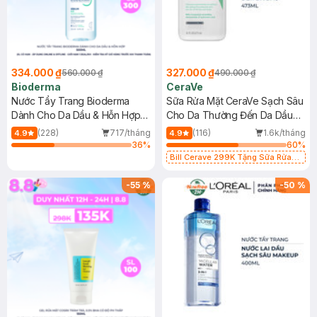
334.000 ₫
327.000 ₫
560.000 ₫
490.000 ₫
Bioderma
CeraVe
Nước Tẩy Trang Bioderma
Sữa Rửa Mặt CeraVe Sạch Sâu
Dành Cho Da Dầu & Hỗn Hợp
Cho Da Thường Đến Da Dầu
500ml
473ml
(228)
717/tháng
(116)
1.6k/tháng
4.9
4.9
36
%
60
%
Bill Cerave 299K Tặng Sữa Rửa
Mặt Cerave 30ml (SL có hạn)
-
55
%
-
50
%