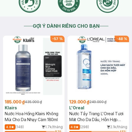
GỢI Ý DÀNH RIÊNG CHO BẠN
-
57
%
-
48
%
185.000 ₫
129.000 ₫
435.000 ₫
249.000 ₫
Klairs
L'Oreal
Nước Hoa Hồng Klairs Không
Nước Tẩy Trang L'Oreal Tươi
Mùi Cho Da Nhạy Cảm 180ml
Mát Cho Da Dầu, Hỗn Hợp
400ml
(148)
1.7k/tháng
(298)
2.1k/tháng
4.8
4.8
83
%
45
%