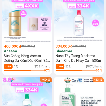
406.000 ₫
334.000 ₫
702.000 ₫
560.000 ₫
Anessa
Bioderma
Sữa Chống Nắng Anessa
Nước Tẩy Trang Bioderma
Dưỡng Da Kiềm Dầu 60ml (Bản
Dành Cho Da Nhạy Cảm 500ml
Mới)
(44)
531/tháng
(228)
874/tháng
4.9
4.9
67
%
65
%
-
40
%
-
33
%