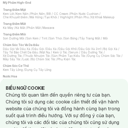
Mỹ Phẩm High-End
Trang Điểm Mặt
Kem Lót
/
Kem Nền
/
Phấn Nền
/
BB / CC Cream
/
Phấn Nước Cushion
/
Che Khuyết Điểm
/
Má Hồng
/
Tạo Khối / Highlight
/
Phấn Phủ
/
Xịt Khoá Makeup
Trang Điểm Mắt
Kẻ Mày
/
Kẻ Mắt
/
Phấn Mắt
/
Mascara
Trang Điểm Môi
Son Dưỡng Môi
/
Son Kem / Tint
/
Son Thỏi
/
Son Bóng
/
Tẩy Trang Mắt / Môi
Chăm Sóc Tóc Và Da Đầu
Dầu Gội Và Dầu Xả
/
Dầu Gội
/
Dầu Xả
/
Dầu Gội Khô
/
Dầu Gội Xả 2in1
/
Bộ Gội Xả
/
Tẩy Tế Bào Chết Da Đầu
/
Mặt Nạ / Kem Ủ Tóc
/
Serum / Dầu Dưỡng Tóc
/
Xịt Dưỡng Tóc
/
Thuốc Nhuộm Tóc
/
Sản Phẩm Tạo Kiểu Tóc
/
Dụng Cụ Chăm Sóc Tóc
/
Máy Sấy Tóc
/
Lược
/
Bộ Chăm Sóc Tóc
/
Phụ Kiện Tóc
Chăm Sóc Cơ Thể
Kem Tẩy Lông
/
Dụng Cụ Tẩy Lông
Nước Hoa
Nước Hoa Nữ
/
Nước Hoa Nam
/
Nước Hoa Cao Cấp
/
Xịt Thơm Toàn Thân
/
Nước Hoa Vùng Kín
Notice about cookies usage
BIỂU NGỮ COOKIE
Chăm Sóc Cá Nhân
Chúng tôi quan tâm đến quyền riêng tư của bạn.
Chống Muỗi
/
Khẩu Trang
/
Máy Massage
/
Mặt Nạ Xông Hơi
/
Nước Rửa Tay
/
Sản Phẩm Chăm Sóc Khác
/
Bàn Chải Đánh Răng
/
Bàn Chải Điện
/
Chúng tôi sử dụng các cookie cần thiết để vận hành
Hỗ Trợ Trắng Răng
/
Kem Đánh Răng
/
Máy Tăm Nước
/
Nước Súc Miệng
/
Tăm / Chỉ Nha Khoa
/
Xịt Thơm Miệng
/
Dung Dịch Vệ Sinh
/
Dưỡng Vùng Kín
/
website của chúng tôi và đồng hành cùng bạn trong
Khăn Ướt Vệ Sinh Vùng Kín
/
Băng Vệ Sinh
/
Tampon
/
Bọt Cạo Râu
/
Dao Cạo Râu
/
Máy Cạo Râu
suốt quá trình điều hướng. Với sự đồng ý của bạn,
Vấn Đề Về Da
chúng tôi và các đối tác của chúng tôi cũng sử dụng
Da Dầu / Lỗ Chân Lông To
/
Da Khô / Mất Nước
/
Da Lão Hóa
/
Da Mụn
/
Da Nhạy Cảm / Kích Ứng
/
Da Xỉn Màu
/
Thâm / Nám / Tàn Nhang
/