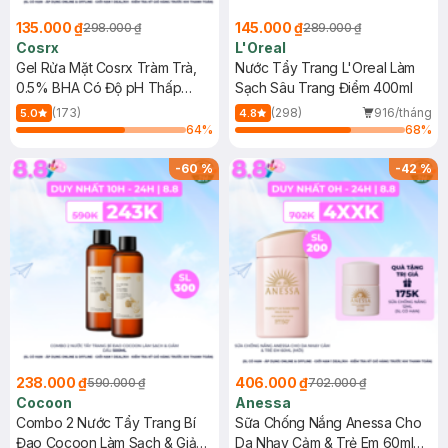
135.000 ₫
145.000 ₫
298.000 ₫
289.000 ₫
Cosrx
L'Oreal
Gel Rửa Mặt Cosrx Tràm Trà,
Nước Tẩy Trang L'Oreal Làm
0.5% BHA Có Độ pH Thấp
Sạch Sâu Trang Điểm 400ml
150ml
(173)
(298)
916/tháng
5.0
4.8
64
%
68
%
-
60
%
-
42
%
238.000 ₫
406.000 ₫
590.000 ₫
702.000 ₫
Cocoon
Anessa
Combo 2 Nước Tẩy Trang Bí
Sữa Chống Nắng Anessa Cho
Đao Cocoon Làm Sạch & Giảm
Da Nhạy Cảm & Trẻ Em 60ml