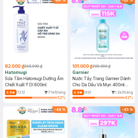
-
60
%
-
52
%
82.000 ₫
101.000 ₫
205.000 ₫
209.000 ₫
Hatomugi
Garnier
Sữa Tắm Hatomugi Dưỡng Ẩm
Nước Tẩy Trang Garnier Dành
Chiết Xuất Ý Dĩ 800ml
Cho Da Dầu Và Mụn 400ml
(Mới)
(123)
714/tháng
(69)
1.2k/tháng
4.9
4.9
52
%
43
%
-
44
%
-
43
%