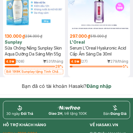
130.000 ₫
297.000 ₫
234.000 ₫
519.000 ₫
Sunplay
L'Oreal
Sữa Chống Nắng Sunplay Skin
Serum L'Oreal Hyaluronic Acid
Aqua Dưỡng Da Sáng Mịn 55g
Cấp Ẩm Sáng Da 30ml
(108)
531/tháng
(27)
279/tháng
4.9
4.9
28
%
5
%
Bill 199K Sunplay tặng Tinh Chất
Chống Nắng 7g trị giá 30K (SL có
hạn)
Bạn đã có tài khoản Hasaki?
Đăng nhập
return
nowfree
price
HỖ TRỢ KHÁCH HÀNG
VỀ HASAKI.VN