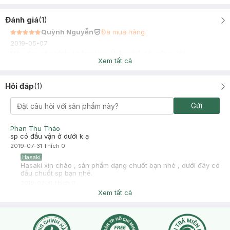
Đánh giá
(
1
)
Quỳnh Nguyễn
Đã mua hàng
2019-05-07
Màu đẹp như hình, không lem, không trôi khi gặp nước
Xem tất cả
Hỏi đáp
(
1
)
Gửi
Phan Thu Thảo
sp có đầu vận ở dưới k ạ
2019-07-31
Thích
0
Hasaki
Hasaki xin chào , sản phẩm dạng chuốt bạn nhé , dưới đáy có
đầu chuốt sp bạn nhé.
2019-07-31
Thích
0
Xem tất cả