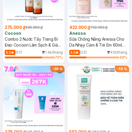
275.000 ₫
432.000 ₫
590.000 ₫
702.000 ₫
Cocoon
Anessa
Combo 2 Nước Tẩy Trang Bí
Sữa Chống Nắng Anessa Cho
Đao Cocoon Làm Sạch & Giảm
Da Nhạy Cảm & Trẻ Em 60ml
Dầu 500ml
(Mới)
(57)
1.4k/tháng
(23)
410/tháng
5.0
5.0
75
%
34
%
-
38
%
-
59
%
278.000 ₫
553.000 ₫
445.000 ₫
1.350.000 ₫