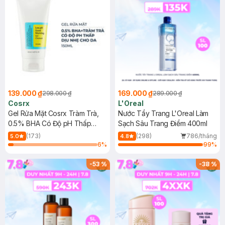
139.000 ₫
169.000 ₫
298.000 ₫
289.000 ₫
Cosrx
L'Oreal
Gel Rửa Mặt Cosrx Tràm Trà,
Nước Tẩy Trang L'Oreal Làm
0.5% BHA Có Độ pH Thấp
Sạch Sâu Trang Điểm 400ml
150ml
(173)
(298)
786/tháng
5.0
4.8
6
%
99
%
-
53
%
-
38
%