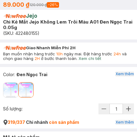
89.000 ₫
120.000 ₫
-
26
%
Jejo
Chì Kẻ Mắt Jejo Không Lem Trôi Màu A01 Đen Ngọc Trai
0.05g
(SKU:
422480155
)
Giao Nhanh Miễn Phí 2H
Bạn muốn nhận hàng trước
10h
ngày mai. Đặt hàng trước
24h
và
chọn giao hàng
2H
ở bước thanh toán.
Xem chi tiết
Xem thêm
Color
:
Đen Ngọc Trai
Số lượng:
319/337
Chi nhánh
còn sản phẩm
Xem thêm