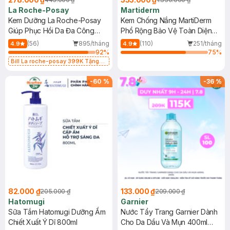
La Roche-Posay
Martiderm
Kem Dưỡng La Roche-Posay
Kem Chống Nắng MartiDerm
Giúp Phục Hồi Da Đa Công
Phổ Rộng Bảo Vệ Toàn Diện
Dụng 40ml
40ml
(56)
895/tháng
(110)
251/tháng
4.9
4.9
92
%
75
%
Bill La roche-posay 399K Tặng
Gel rửa mặt da dầu nhạy cảm 50ml
(SL có hạn)
-
60
%
-
36
%
82.000 ₫
133.000 ₫
205.000 ₫
209.000 ₫
Hatomugi
Garnier
Sữa Tắm Hatomugi Dưỡng Ẩm
Nước Tẩy Trang Garnier Dành
Chiết Xuất Ý Dĩ 800ml
Cho Da Dầu Và Mụn 400ml