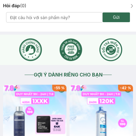
Hỏi đáp
(
0
)
Gửi
GỢI Ý DÀNH RIÊNG CHO BẠN
-
55
%
-
42
%