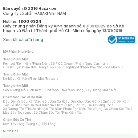
Bản quyền © 2016 Hasaki.vn
Công Ty cổ phần HASAKI VIETNAM
Hotline:
1800 6324
Giấy chứng nhận Đăng ký Kinh doanh số 0313612829 do Sở Kế
hoạch và Đầu tư Thành phố Hồ Chí Minh cấp ngày 13/01/2016
Xem tất cả cửa hàng
Mỹ Phẩm High-End
Trang Điểm Mặt
Kem Lót
/
Kem Nền
/
Phấn Nền
/
BB / CC Cream
/
Phấn Nước Cushion
/
Che Khuyết Điểm
/
Má Hồng
/
Tạo Khối / Highlight
/
Phấn Phủ
/
Xịt Khoá Makeup
Trang Điểm Mắt
Kẻ Mày
/
Kẻ Mắt
/
Phấn Mắt
/
Mascara
Trang Điểm Môi
Son Dưỡng Môi
/
Son Kem / Tint
/
Son Thỏi
/
Son Bóng
/
Tẩy Trang Mắt / Môi
Chăm Sóc Tóc Và Da Đầu
Dầu Gội Và Dầu Xả
/
Dầu Gội
/
Dầu Xả
/
Dầu Gội Khô
/
Dầu Gội Xả 2in1
/
Bộ Gội Xả
/
Tẩy Tế Bào Chết Da Đầu
/
Mặt Nạ / Kem Ủ Tóc
/
Serum / Dầu Dưỡng Tóc
/
Xịt Dưỡng Tóc
/
Thuốc Nhuộm Tóc
/
Sản Phẩm Tạo Kiểu Tóc
/
Dụng Cụ Chăm Sóc Tóc
/
Máy Sấy Tóc
/
Lược
/
Bộ Chăm Sóc Tóc
/
Phụ Kiện Tóc
Chăm Sóc Cơ Thể
Kem Tẩy Lông
/
Dụng Cụ Tẩy Lông
Nước Hoa
Nước Hoa Nữ
/
Nước Hoa Nam
/
Nước Hoa Cao Cấp
/
Xịt Thơm Toàn Thân
/