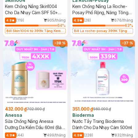
Skin1004
La Roche-Posay
Kem Chống Nắng Skin1004
Kem Chống Nắng La Roche-
Cho Da Nhạy Cảm SPF 50+
Posay Phổ Rộng, Nâng Tông
50ml
Kiềm Dầu 50ml
(119)
905/tháng
(28)
676/tháng
4.8
4.9
64
%
63
%
Bill Skin1004 từ 399k Tặng Kem
Bill La roche-posay 399K Tặng
Chống Nắng Cho Da Nhạy Cảm
Gel rửa mặt da dầu nhạy cảm 50ml
SPF 50+ 20ml (SL Có Hạn)
(SL có hạn)
-
38
%
-
37
%
432.000 ₫
351.000 ₫
702.000 ₫
560.000 ₫
Anessa
Bioderma
Sữa Chống Nắng Anessa
Nước Tẩy Trang Bioderma
Dưỡng Da Kiềm Dầu 60ml (Bản
Dành Cho Da Nhạy Cảm 500ml
Mới)
(44)
499/tháng
(228)
832/tháng
4.9
4.9