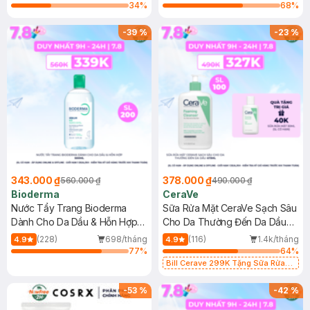
34
%
68
%
-
39
%
-
23
%
343.000 ₫
378.000 ₫
560.000 ₫
490.000 ₫
Bioderma
CeraVe
Nước Tẩy Trang Bioderma
Sữa Rửa Mặt CeraVe Sạch Sâu
Dành Cho Da Dầu & Hỗn Hợp
Cho Da Thường Đến Da Dầu
500ml
473ml
(228)
698/tháng
(116)
1.4k/tháng
4.9
4.9
77
%
64
%
Bill Cerave 299K Tặng Sữa Rửa
Mặt Cerave 30ml (SL có hạn)
-
53
%
-
42
%