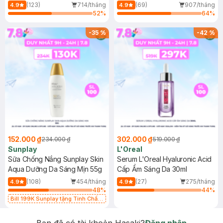
(Mới)
(123)
714/tháng
(69)
907/tháng
4.9
4.9
52
%
64
%
-
35
%
-
42
%
152.000 ₫
302.000 ₫
234.000 ₫
519.000 ₫
Sunplay
L'Oreal
Sữa Chống Nắng Sunplay Skin
Serum L'Oreal Hyaluronic Acid
Aqua Dưỡng Da Sáng Mịn 55g
Cấp Ẩm Sáng Da 30ml
(108)
454/tháng
(27)
275/tháng
4.9
4.9
48
%
44
%
Bill 199K Sunplay tặng Tinh Chất
Chống Nắng 7g trị giá 30K (SL có
hạn)
Bạn đã có tài khoản Hasaki?
Đăng nhập