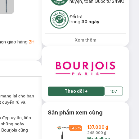
huyện, toàn Quốc từ 249K)
Đổi trả
trong
30 ngày
Xem thêm
họn giao hàng
2H
Theo dõi
+
107
t mang lại cho bạn
t quyến rũ và
Sản phẩm xem cùng
ẹp uy tín, liên
từ những ngày
137.000 ₫
-
45
%
 Bourjois cũng
248.000 ₫
Maybelline