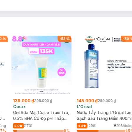
0
%
-
53
%
-
50
139.000 ₫
145.000 ₫
298.000 ₫
289.000 ₫
Cosrx
L'Oreal
h
Gel Rửa Mặt Cosrx Tràm Trà,
Nước Tẩy Trang L'Oreal Là
Da
0.5% BHA Có Độ pH Thấp
Sạch Sâu Trang Điểm 400ml
150ml
háng
(173)
(298)
916/thán
5.0
4.8
17
%
8
%
45