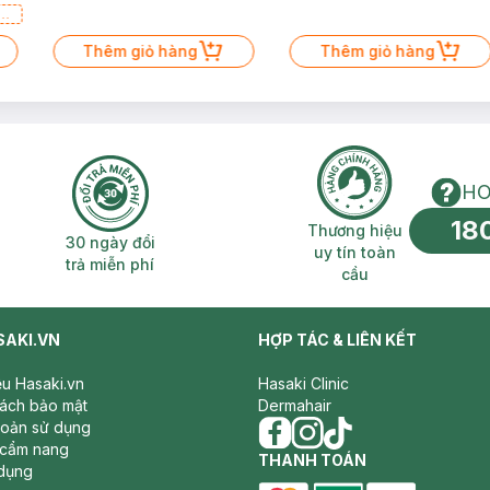
a
Thêm giỏ hàng
Thêm giỏ hàng
t.
HO
18
n phí 2H
30 ngày đổi trả miễn phí
Thương hiệu uy 
Thương hiệu
30 ngày đổi
uy tín toàn
trả miễn phí
cầu
SAKI.VN
HỢP TÁC & LIÊN KẾT
iệu Hasaki.vn
Hasaki Clinic
sách bảo mật
Dermahair
hoản sử dụng
 cẩm nang
facebook
THANH TOÁN
instagram
tiktok
dụng