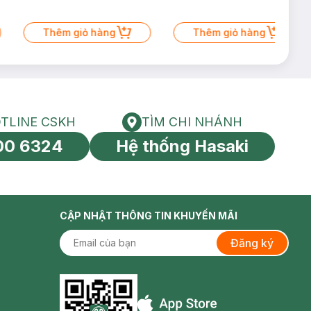
Thêm giỏ hàng
Thêm giỏ hàng
TLINE CSKH
TÌM CHI NHÁNH
HOTLINE CSKH
Tìm chi nhánh
00 6324
Hệ thống Hasaki
tín toàn cầu
CẬP NHẬT THÔNG TIN KHUYẾN MÃI
Đăng ký