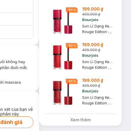
199.000 ₫
-
51
%
405.000 ₫
Bourjois
Son Lì Dạng Kem Bourjois Màu Hồng 02 Frambourjoise 7.7ml
Rouge Edition Velvet
199.000 ₫
-
51
%
405.000 ₫
Bourjois
Son Lì Dạng Kem Bourjois Màu Đỏ 03 Hot Pepper 7.7ml
uôi không hay
Rouge Edition Velvet
 phần đuôi mắt.
199.000 ₫
-
51
%
ới mascara.
405.000 ₫
Bourjois
Son Lì Dạng Kem Bourjois Màu Đỏ 01 Personne Ne Rouge 7.7ml
Rouge Edition Velvet
ận xét của bạn về
 phẩm này
Xem thêm
 đánh giá