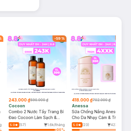
%
-
59
%
-
40
%
243.000 ₫
418.000 ₫
590.000 ₫
702.000 ₫
Cocoon
Anessa
m
Combo 2 Nước Tẩy Trang Bí
Sữa Chống Nắng Anessa
Đao Cocoon Làm Sạch &
Cho Da Nhạy Cảm & Trẻ Em
Giảm Dầu 500ml
60ml (Mới)
g
(57)
1.6k/tháng
(23)
423/tháng
5.0
5.0
%
96
%
16
%