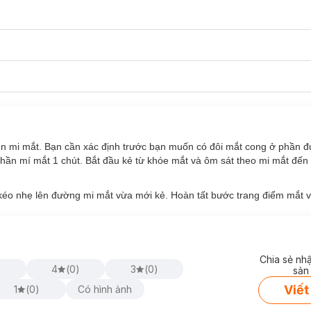
ền mi mắt. Bạn cần xác định trước bạn muốn có đôi mắt cong ở phần đ
phần mí mắt 1 chút. Bắt đầu kẻ từ khóe mắt và ôm sát theo mi mắt đến
o nhẹ lên đường mi mắt vừa mới kẻ. Hoàn tất bước trang điểm mắt v
Chia sẻ nh
)
4
(
0
)
3
(
0
)
sản
Viết
1
(
0
)
Có hình ảnh