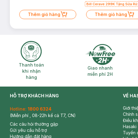
Bill Cerave 299K Tặng Sữa Rử
Mặt Cerave 30ml (SL có hạn)
Thêm giỏ hàng
Thêm giỏ hàng
Bảo quản:
Nơi khô ráo, thoáng mát.
Tránh ánh nắng trực tiếp, nơi có nhiệt độ cao hoặc ẩm ướ
Đậy nắp kín sau khi sử dụng.
Dung tích:
1.25g
Thương hiệu:
Bourjois
Thanh toán khi nhận hàng
Giao nhanh miễ
Thanh toán
Giao nhanh
Xuất xứ:
Pháp
khi nhận
miễn phí 2H
hàng
HỖ TRỢ KHÁCH HÀNG
VỀ HA
Giới th
Hotline:
1800 6324
Chính 
(Miễn phí , 08-22h kể cả T7, CN)
Điều k
Các câu hỏi thường gặp
Hasaki
Gửi yêu cầu hỗ trợ
Tuyển 
Hướng dẫn đặt hàng