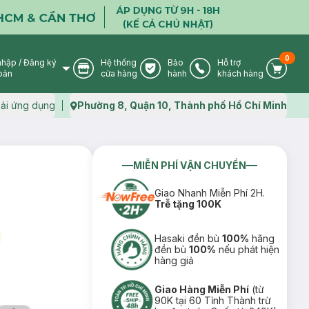
0
nhập
/
Đăng ký
Hệ thống
Bảo
Hỗ trợ
User Icon
Store Icon
Warranty Icon
Phone Icon
Cart I
oản
cửa hàng
hành
khách hàng
ải ứng dụng
Phường 8, Quận 10, Thành phố Hồ Chí Minh
Map icon
MIỄN PHÍ VẬN CHUYỂN
Giao Nhanh Miễn Phí 2H.
Trễ tặng 100K
Hasaki đền bù
100%
hãng
đền bù
100%
nếu phát hiện
hàng giả
Giao Hàng Miễn Phí
(từ
90K tại 60 Tỉnh Thành trừ