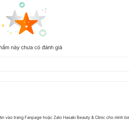
hẩm này chưa có đánh giá
 hoàn thiện bước trang điểm mắt.
 tin vào trang Fanpage hoặc Zalo Hasaki Beauty & Clinic cho mình biế
ờng kẻ chính xác nhất.
cao.