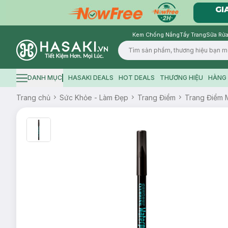
Kem Chống Nắng
Tẩy Trang
Sữa Rửa
Logo
DANH MỤC
HASAKI DEALS
HOT DEALS
THƯƠNG HIỆU
HÀNG 
Hamburger icon
Trang chủ
Sức Khỏe - Làm Đẹp
Trang Điểm
Trang Điểm 