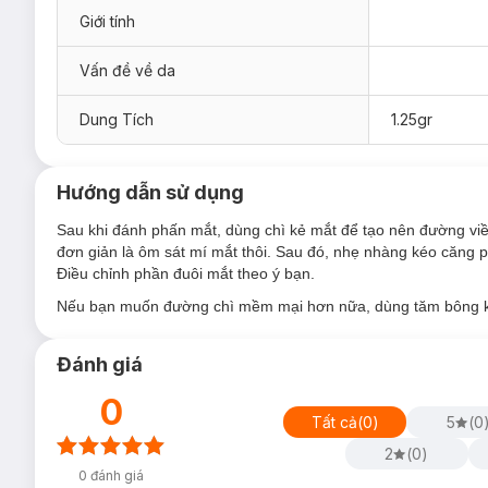
Giới tính
54 Ultra Black
56 Blue It Yourself
Vấn đề về da
Dung Tích
1.25gr
Hướng dẫn sử dụng
Sau khi đánh phấn mắt, dùng chì kẻ mắt để tạo nên đường vi
đơn giản là ôm sát mí mắt thôi. Sau đó, nhẹ nhàng kéo căng 
Điều chỉnh phần đuôi mắt theo ý bạn.
Nếu bạn muốn đường chì mềm mại hơn nữa, dùng tăm bông ké
Đánh giá
0
Tất cả
(
0
)
5
(
0
2
(
0
)
0
đánh giá