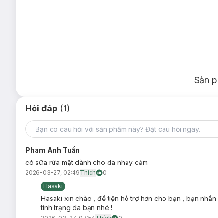
Sản p
Hỏi đáp
(1)
Pham Anh Tuấn
có sữa rửa mặt dành cho da nhạy cảm
2026-03-27, 02:49
Thích
0
Công dụng:
Hasaki
Nhiều màu sắc đa dạng sẽ là sản phẩm lý tưởng để bạn
Hasaki xin chào , để tiện hỗ trợ hơn cho bạn , bạn nhắn
Với công thức đặc biệt, bạn sẽ dễ dàng có được các đư
tình trạng da bạn nhé !
Có độ bền màu, lâu trôi và khả năng chống thấm nước 
2026-03-27, 07:54
Thích
0