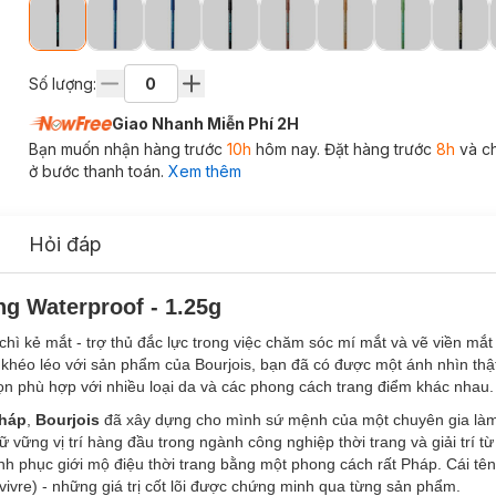
Số lượng:
Giao Nhanh Miễn Phí 2H
Bạn muốn nhận hàng trước
10h
hôm nay. Đặt hàng trước
8h
và c
ở bước thanh toán.
Xem thêm
Hỏi đáp
ng Waterproof - 1.25g
chì kẻ mắt - trợ thủ đắc lực trong việc chăm sóc mí mắt và vẽ viền mắ
t khéo léo với sản phẩm của Bourjois, bạn đã có được một ánh nhìn thậ
n phù hợp với nhiều loại da và các phong cách trang điểm khác nhau.
háp
,
Bourjois
đã xây dựng cho mình sứ mệnh của một chuyên gia làm đ
 vững vị trí hàng đầu trong ngành công nghiệp thời trang và giải trí 
inh phục giới mộ điệu thời trang bằng một phong cách rất Pháp. Cái tên
vivre) - những giá trị cốt lõi được chứng minh qua từng sản phẩm.