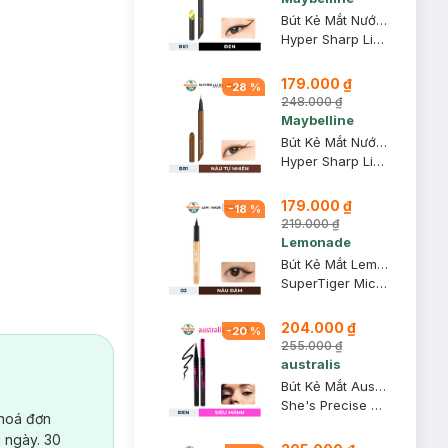
Bút Kẻ Mắt Nước Maybelline Sắc Mảnh BK1 Đen Sắc Sảo 0.4g
Hyper Sharp Liner Extreme #BK-1 Ultra Black
179.000 ₫
-
28
%
248.000 ₫
Maybelline
Bút Kẻ Mắt Nước Maybelline Sắc Mảnh BR1 Nâu Tự Nhiên 0.4g
Hyper Sharp Liner Extreme #BR-1 Natural Brown
179.000 ₫
-
18
%
219.000 ₫
Lemonade
Bút Kẻ Mắt Lemonade Siêu Mảnh 02 Brown Nâu Đậm 1g
SuperTiger Micro Eyeliner
204.000 ₫
-
20
%
255.000 ₫
australis
Bút Kẻ Mắt Australis Siêu Mảnh Không Lem Không Trôi
She's Precise Liquid Eyeliner
 hoá đơn
 ngày. 30