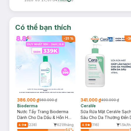
Mang đến cho bạn đôi mắt lung linh cả ngày dài.
Có thể bạn thích
-
34
%
-
31
%
-
3
386.000 ₫
341.000 ₫
560.000 ₫
490.000 ₫
Bioderma
CeraVe
rma
Nước Tẩy Trang Bioderma
Sữa Rửa Mặt CeraVe Sạc
m
Dành Cho Da Dầu & Hỗn Hợp
Sâu Cho Da Thường Đến 
500ml
Dầu 473ml
/tháng
(228)
621/tháng
(116)
1.5k/t
4.9
4.9
64
%
64
%