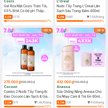
Cosrx
L'Oreal
Gel Rửa Mặt Cosrx Tràm Trà,
Nước Tẩy Trang L'Oreal Làm
0.5% BHA Có Độ pH Thấp
Sạch Sâu Trang Điểm 400ml
150ml
(173)
(298)
734/tháng
5.0
4.8
7
%
64
%
-
53
%
-
38
%
275.000 ₫
432.000 ₫
590.000 ₫
702.000 ₫
Cocoon
Anessa
Combo 2 Nước Tẩy Trang Bí
Sữa Chống Nắng Anessa Cho
Đao Cocoon Làm Sạch & Giảm
Da Nhạy Cảm & Trẻ Em 60ml
Dầu 500ml
(Mới)
(57)
1.4k/tháng
(23)
410/tháng
5.0
5.0
75
%
34
%