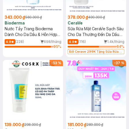
343.000 ₫
378.000 ₫
560.000 ₫
490.000 ₫
Bioderma
CeraVe
Nước Tẩy Trang Bioderma
Sữa Rửa Mặt CeraVe Sạch Sâu
Dành Cho Da Dầu & Hỗn Hợp
Cho Da Thường Đến Da Dầu
500ml
473ml
(228)
698/tháng
(116)
1.4k/tháng
4.9
4.9
95
%
64
%
Bill Cerave 299K Tặng Sữa Rửa
Mặt Cerave 30ml (SL có hạn)
-
53
%
-
37
%
139.000 ₫
181.000 ₫
298.000 ₫
289.000 ₫