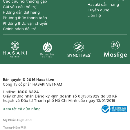
Các câu hỏi thường gặp
Hasaki cẩm nang
Gửi yêu cầu hỗ trợ
Tuyển dụng
Hướng dẫn đặt hàng
Liên hệ
Phương thức thanh toán
Phương thức vận chuyển
Chính sách đổi trả
Synctives
Clinic
Dermahair
Mastige
Bản quyền © 2016 Hasaki.vn
Công Ty cổ phần HASAKI VIETNAM
Hotline:
1800 6324
Giấy chứng nhận Đăng ký Kinh doanh số 0313612829 do Sở Kế
hoạch và Đầu tư Thành phố Hồ Chí Minh cấp ngày 13/01/2016
Xem tất cả cửa hàng
Mỹ Phẩm High-End
Trang Điểm Mặt