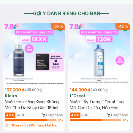
GỢI Ý DÀNH RIÊNG CHO BẠN
-
55
%
-
42
%
197.000 ₫
144.000 ₫
435.000 ₫
249.000 ₫
Klairs
L'Oreal
Nước Hoa Hồng Klairs Không
Nước Tẩy Trang L'Oreal Tươi
Mùi Cho Da Nhạy Cảm 180ml
Mát Cho Da Dầu, Hỗn Hợp
400ml
(148)
1.6k/tháng
(298)
1.9k/tháng
4.8
4.8
84
%
64
%
Bill Klairs từ 299k Tặng Mặt Nạ
Làm Dịu Da & Kiểm Soát Dầu Nhờn