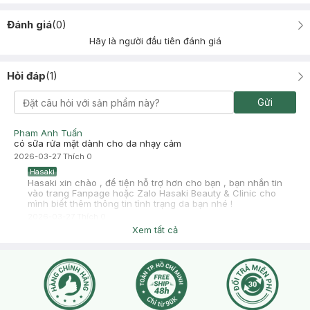
Đánh giá
(
0
)
Hãy là người đầu tiên đánh giá
Hỏi đáp
(
1
)
Gửi
Pham Anh Tuấn
có sữa rửa mặt dành cho da nhạy cảm
2026-03-27
Thích
0
Hasaki
Hasaki xin chào , để tiện hỗ trợ hơn cho bạn , bạn nhắn tin
vào trang Fanpage hoặc Zalo Hasaki Beauty & Clinic cho
mình biết thêm thông tin tình trạng da bạn nhé !
2026-03-27
Thích
0
Xem tất cả