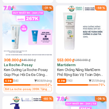
-
31
%
-
59
%
308.000 ₫
553.000 ₫
445.000 ₫
1.350.000 ₫
La Roche-Posay
Martiderm
Kem Dưỡng La Roche-Posay
Kem Chống Nắng MartiDerm
Giúp Phục Hồi Da Đa Công
Phổ Rộng Bảo Vệ Toàn Diện
Dụng 40ml
40ml
(56)
808/tháng
(110)
251/tháng
4.9
4.9
64
%
75
%
Bill La roche-posay 399K Tặng
Gel rửa mặt da dầu nhạy cảm 50ml
(SL có hạn)
-
60
%
-
36
%