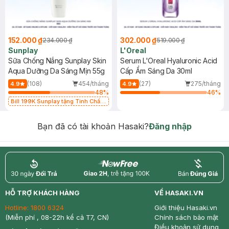
152.000 ₫
302.000 ₫
234.000 ₫
519.000 ₫
Sunplay
L'Oreal
Sữa Chống Nắng Sunplay Skin
Serum L'Oreal Hyaluronic Acid
Aqua Dưỡng Da Sáng Mịn 55g
Cấp Ẩm Sáng Da 30ml
(108)
454/tháng
(27)
275/tháng
4.9
4.9
48
%
46
%
Bill 199K Sunplay tặng Tinh Chất
Chống Nắng 7g trị giá 30K (SL có
hạn)
Bạn đã có tài khoản Hasaki?
Đăng nhập
return
nowfree
price
HỖ TRỢ KHÁCH HÀNG
VỀ HASAKI.VN
Hotline:
1800 6324
Giới thiệu Hasaki.vn
(Miễn phí , 08-22h kể cả T7, CN)
Chính sách bảo mật
Điều khoản sử dụng