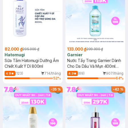
82.000 ₫
133.000 ₫
205.000 ₫
209.000 ₫
Hatomugi
Garnier
Sữa Tắm Hatomugi Dưỡng Ẩm
Nước Tẩy Trang Garnier Dành
Chiết Xuất Ý Dĩ 800ml
Cho Da Dầu Và Mụn 400ml
(Mới)
(123)
714/tháng
(69)
907/tháng
4.9
4.9
52
%
64
%
-
35
%
-
42
%