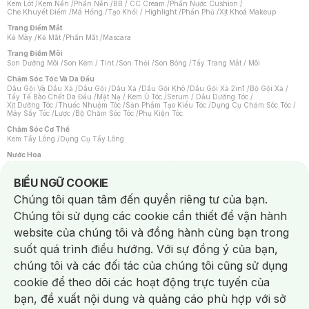
Kem Lót
/
Kem Nền
/
Phấn Nền
/
BB / CC Cream
/
Phấn Nước Cushion
/
Che Khuyết Điểm
/
Má Hồng
/
Tạo Khối / Highlight
/
Phấn Phủ
/
Xịt Khoá Makeup
Trang Điểm Mắt
Kẻ Mày
/
Kẻ Mắt
/
Phấn Mắt
/
Mascara
Trang Điểm Môi
Son Dưỡng Môi
/
Son Kem / Tint
/
Son Thỏi
/
Son Bóng
/
Tẩy Trang Mắt / Môi
Chăm Sóc Tóc Và Da Đầu
Dầu Gội Và Dầu Xả
/
Dầu Gội
/
Dầu Xả
/
Dầu Gội Khô
/
Dầu Gội Xả 2in1
/
Bộ Gội Xả
/
Tẩy Tế Bào Chết Da Đầu
/
Mặt Nạ / Kem Ủ Tóc
/
Serum / Dầu Dưỡng Tóc
/
Xịt Dưỡng Tóc
/
Thuốc Nhuộm Tóc
/
Sản Phẩm Tạo Kiểu Tóc
/
Dụng Cụ Chăm Sóc Tóc
/
Máy Sấy Tóc
/
Lược
/
Bộ Chăm Sóc Tóc
/
Phụ Kiện Tóc
Chăm Sóc Cơ Thể
Kem Tẩy Lông
/
Dụng Cụ Tẩy Lông
Nước Hoa
Nước Hoa Nữ
/
Nước Hoa Nam
/
Nước Hoa Cao Cấp
/
Xịt Thơm Toàn Thân
/
Nước Hoa Vùng Kín
Notice about cookies usage
BIỂU NGỮ COOKIE
Chăm Sóc Cá Nhân
Chúng tôi quan tâm đến quyền riêng tư của bạn.
Chống Muỗi
/
Khẩu Trang
/
Máy Massage
/
Mặt Nạ Xông Hơi
/
Nước Rửa Tay
/
Sản Phẩm Chăm Sóc Khác
/
Bàn Chải Đánh Răng
/
Bàn Chải Điện
/
Chúng tôi sử dụng các cookie cần thiết để vận hành
Hỗ Trợ Trắng Răng
/
Kem Đánh Răng
/
Máy Tăm Nước
/
Nước Súc Miệng
/
Tăm / Chỉ Nha Khoa
/
Xịt Thơm Miệng
/
Dung Dịch Vệ Sinh
/
Dưỡng Vùng Kín
/
website của chúng tôi và đồng hành cùng bạn trong
Khăn Ướt Vệ Sinh Vùng Kín
/
Băng Vệ Sinh
/
Tampon
/
Bọt Cạo Râu
/
Dao Cạo Râu
/
Máy Cạo Râu
suốt quá trình điều hướng. Với sự đồng ý của bạn,
Vấn Đề Về Da
chúng tôi và các đối tác của chúng tôi cũng sử dụng
Da Dầu / Lỗ Chân Lông To
/
Da Khô / Mất Nước
/
Da Lão Hóa
/
Da Mụn
/
Da Nhạy Cảm / Kích Ứng
/
Da Xỉn Màu
/
Thâm / Nám / Tàn Nhang
/
cookie để theo dõi các hoạt động trực tuyến của
Quầng Thâm & Bọng Mắt
/
Sẹo
/
Viêm Da Cơ Địa
bạn, đề xuất nội dung và quảng cáo phù hợp với sở
Dụng Cụ / Phụ Kiện Chăm Sóc Da
Chat i
Bông Tẩy Trang
/
Khăn Lau Mặt Khô
/
Dụng Cụ / Máy Rửa Mặt
/
Máy Chăm Sóc Da
/