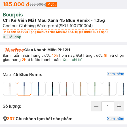
185.000 ₫
220.000 ₫
-
16
%
Bourjois
Chì Kẻ Viền Mắt Màu Xanh 45 Blue Remix - 1.25g
Contour Clubbing Waterproof
(SKU:
100730004
)
Hóa đơn từ 500k Tặng Bộ Nước Hoa Mini RASASI trị giá 199k (SL có hạn)
0
1
Hỏi đáp
Giao Nhanh Miễn Phí 2H
Bạn muốn nhận hàng trước
10h
hôm nay. Đặt hàng trước
8h
và chọn
giao hàng
2H
ở bước thanh toán.
Xem chi tiết
Xem thêm
Màu
:
45 Blue Remix
Số lượng:
337
Chi nhánh tạm hết sản phẩm
Xem thêm