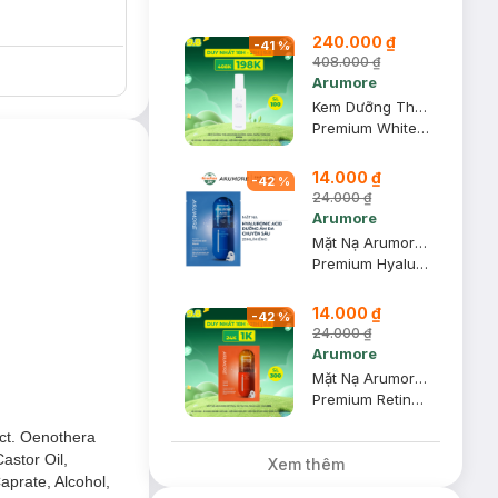
240.000 ₫
-
41
%
408.000 ₫
Arumore
Kem Dưỡng Thể Arumore Dưỡng Sáng, Nâng Tông Da 200ml
Premium Whitening Milky Tone-Up Cream
14.000 ₫
-
42
%
24.000 ₫
Arumore
Mặt Nạ Arumore Hyaluronic Acid Dưỡng Ẩm Chuyên Sâu 23ml
Premium Hyaluronic Acid Mask
14.000 ₫
-
42
%
24.000 ₫
Arumore
Mặt Nạ Arumore Retinol Tái Tạo Da, Ngừa Lão Hóa 23ml
Premium Retinol Mask
act. Oenothera
astor Oil,
Xem thêm
aprate, Alcohol,