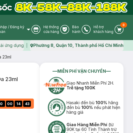
0
nhập
/
Đăng ký
Hệ thống
Bảo
Hỗ trợ
User Icon
Store Icon
Warranty Icon
Phone Icon
Cart I
oản
cửa hàng
hành
khách hàng
ải ứng dụng
Phường 8, Quận 10, Thành phố Hồ Chí Minh
Map icon
a 23ml
MIỄN PHÍ VẬN CHUYỂN
Da 23ml
Giao Nhanh Miễn Phí 2H.
Trễ tặng 100K
Hasaki đền bù
100%
hãng
:
:
:
0
00
14
41
đền bù
100%
nếu phát hiện
hàng giả
Giao Hàng Miễn Phí
(từ
90K tại 60 Tỉnh Thành trừ