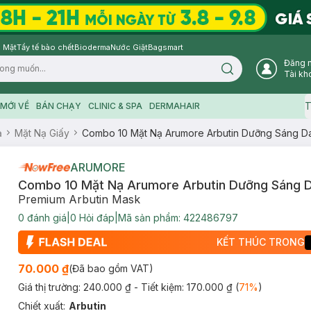
 Mặt
Tẩy tế bào chết
Bioderma
Nước Giặt
Bagsmart
Đăng 
Search icon
Tài kh
T
MỚI VỀ
BÁN CHẠY
CLINIC & SPA
DERMAHAIR
ạ
Mặt Nạ Giấy
Combo 10 Mặt Nạ Arumore Arbutin Dưỡng Sáng D
ARUMORE
Combo 10 Mặt Nạ Arumore Arbutin Dưỡng Sáng 
Premium Arbutin Mask
0
đánh giá
|
0
Hỏi đáp
|
Mã sản phẩm:
422486797
KẾT THÚC TRONG
70.000 ₫
(Đã bao gồm VAT)
Giá thị trường:
240.000 ₫
- Tiết kiệm:
170.000 ₫
(
71
%
)
Chiết xuất
:
Arbutin