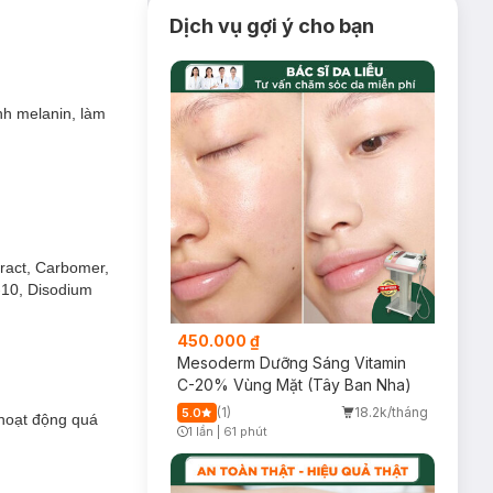
Dịch vụ gợi ý cho bạn
nh melanin, làm
tract, Carbomer,
-10, Disodium
450.000 ₫
Mesoderm Dưỡng Sáng Vitamin
C-20% Vùng Mặt (Tây Ban Nha)
(1)
18.2k/tháng
5.0
 hoạt động quá
1 lần
|
61 phút
Timer Gray Icon