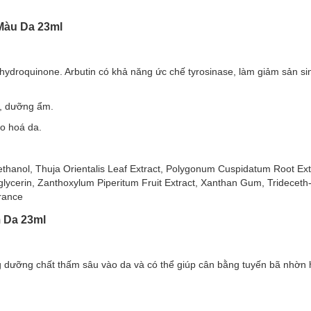
Màu Da 23ml
 hydroquinone. Arbutin có khả năng ức chế tyrosinase, làm giảm sản si
m, dưỡng ẩm.
o hoá da.
ethanol, Thuja Orientalis Leaf Extract, Polygonum Cuspidatum Root Ex
lycerin, Zanthoxylum Piperitum Fruit Extract, Xanthan Gum, Trideceth
grance
 Da 23ml
ng dưỡng chất thấm sâu vào da và có thể giúp cân bằng tuyến bã nhờn