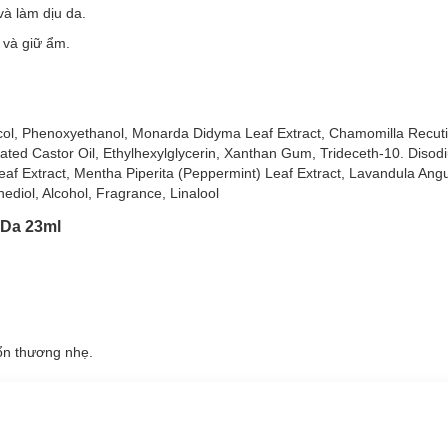
à làm dịu da.
 và giữ ẩm.
Lão Hóa 23ml
ol, Phenoxyethanol, Monarda Didyma Leaf Extract, Chamomilla Recutit
chính là Retinol, hỗ trợ tái tạo làn da, tăng cường sản sinh collagen g
ted Castor Oil, Ethylhexylglycerin, Xanthan Gum, Trideceth-10. Diso
ản sinh tế bào sắc tố melanin là nguyên nhân gây ra nám và tàn nhang
af Extract, Mentha Piperita (Peppermint) Leaf Extract, Lavandula Angus
ediol, Alcohol, Fragrance, Linalool
loại da nào?
 Da 23ml
ol Mask:
tổn thương nhẹ.
 Mask:
tác dụng ngăn ngừa lão hóa da, loại bỏ bã nhờn, giảm mụn.