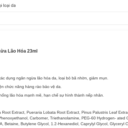
23ml
i loại da
23ml
 23ml
Ngừa Lão Hóa 23ml
 tác dụng ngăn ngừa lão hóa da, loại bỏ bã nhờn, giảm mụn.
ện chức năng hàng rào bảo vệ da.
hống lão hóa mạnh mẽ, hạn chế sự hình thành nếp nhăn.
 Root Extract, Pueraria Lobata Root Extract, Pinus Palustris Leaf Extr
, Phenoxyethanol, Carbomer, Triethanolamine, PEG-60 Hydrogen- ated C
 Betaine, Butylene Glycol, 1.2-Hexanediol, Caprylyl Glycol, Glyceryl C