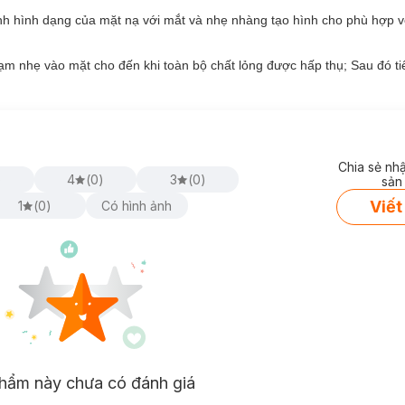
nh hình dạng của mặt nạ với mắt và nhẹ nhàng tạo hình cho phù hợp v
rễ của cây du Nhật Bản; Nó được đánh giá là một chất chống viêm và d
 nhẹ vào mặt cho đến khi toàn bộ chất lỏng được hấp thụ; Sau đó tiếp
hống lão hóa mạnh mẽ, hạn chế sự hình thành nếp nhăn.
23ml
 chính là Arbutin, hỗ trợ cải thiện các vùng da bị thâm, nám, tàn nha
Chia sẻ nh
loại da nào?
)
4
(
0
)
3
(
0
)
sản
Viết
1
(
0
)
Có hình ảnh
in Mask:
n Mask:
hydroquinone. Arbutin có khả năng ức chế tyrosinase, làm giảm sản sin
 dưỡng ẩm.
hẩm này chưa có đánh giá
hoá da.