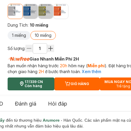
Dung Tích
:
10 miếng
1 miếng
10 miếng
Số lượng:
Giao Nhanh Miễn Phí 2H
Bạn muốn nhận hàng trước
20h
hôm nay (
Miễn phí
). Đặt hàng t
chọn giao hàng
2H
ở bước thanh toán.
Xem thêm
17/339 CN
MUA NGAY N
GIỎ HÀNG
CART PLUS ICON
Còn hàng
Trễ tặng
D
Đánh giá
Hỏi đáp
iấy
đến từ thương hiệu
Arumore
- Hàn Quốc. Các sản phẩm mặt nạ củ
ờng nhất nhưng vẫn đảm bảo hiệu quả lâu dài.