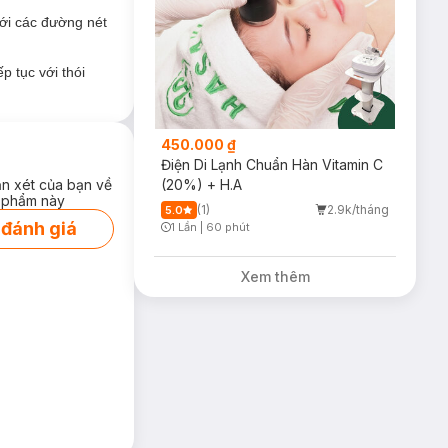
ới các đường nét
ưỡng ẩm hữu ích
 tục với thói
ng; dưỡng sáng da
450.000 ₫
Điện Di Lạnh Chuẩn Hàn Vitamin C
ận xét của bạn về
(20%) + H.A
 phẩm này
(1)
2.9k/tháng
5.0
 đánh giá
1 Lần
|
60 phút
Timer Gray Icon
Xem thêm
h melanin, làm