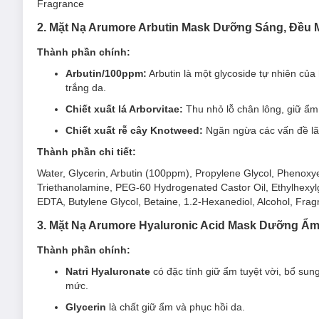
Fragrance
2. Mặt Nạ Arumore Arbutin Mask Dưỡng Sáng, Đều 
Thành phần chính:
Arbutin/100ppm:
Arbutin là một glycoside tự nhiên của
trắng da.
Chiết xuất lá Arborvitae:
Thu nhỏ lỗ chân lông, giữ ẩ
Chiết xuất rễ cây Knotweed:
Ngăn ngừa các vấn đề lã
Thành phần chi tiết:
Water, Glycerin, Arbutin (100ppm), Propylene Glycol, Phenoxy
Triethanolamine, PEG-60 Hydrogenated Castor Oil, Ethylhexylg
EDTA, Butylene Glycol, Betaine, 1.2-Hexanediol, Alcohol, Fra
3. Mặt Nạ Arumore Hyaluronic Acid Mask Dưỡng Ẩm
Thành phần chính:
Natri Hyaluronate
có đặc tính giữ ẩm tuyệt vời, bổ su
mức.
Glycerin
là chất giữ ẩm và phục hồi da.