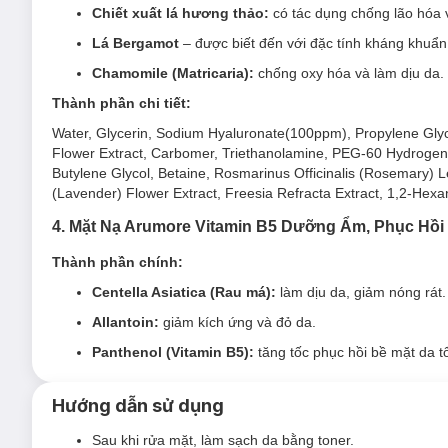
Chiết xuất lá hương thảo:
có tác dụng chống lão hóa v
Lá Bergamot
– được biết đến với đặc tính kháng khuẩn
Chamomile (Matricaria):
chống oxy hóa và làm dịu da.
Thành phần chi tiết:
1. Mặt Nạ Arumore Retinol Tái Tạo Da, Ngừa 
Water, Glycerin, Sodium Hyaluronate(100ppm), Propylene Glyc
Mặt Nạ Arumore Premium Retinol Mask 23ml
với thành phần 
Flower Extract, Carbomer, Triethanolamine, PEG-60 Hydrogena
đàn hồi của da và thu nhỏ lỗ chân lông; tăng cường ức chế s
Butylene Glycol, Betaine, Rosmarinus Officinalis (Rosemary) Le
trình lão hóa.
(Lavender) Flower Extract, Freesia Refracta Extract, 1,2-Hexan
Mặt Nạ Arumore Premium Retinol Mask phù hợp với 
4. Mặt Nạ Arumore Vitamin B5 Dưỡng Ẩm, Phục Hồi
Sản phẩm phù hợp với mọi loại da
Thành phần chính:
Đối tượng sử dụng Mặt Nạ Arumore Premium Retin
Centella Asiatica (Rau má):
làm dịu da, giảm nóng rát.
Da khô, thiếu ẩm.
Allantoin:
giảm kích ứng và đỏ da.
Da lão hóa
, nếp nhăn nông.
Panthenol (Vitamin B5):
tăng tốc phục hồi bề mặt da 
Ưu thế nổi bật của Mặt Nạ Arumore Premium Retinol
Hướng dẫn sử dụng
Glycerin: Giúp dưỡng ẩm và phục hồi da.
Sau khi rửa mặt, làm sạch da bằng toner.
Retinyl Palmitate (1.000ppm): Là ester của Retinol có 