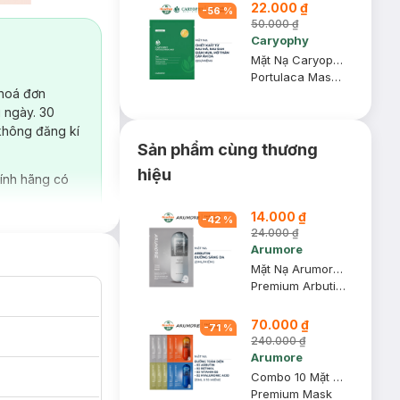
22.000 ₫
-
56
%
50.000 ₫
Caryophy
Mặt Nạ Caryophy Làm Giảm Mụn, Thâm & Dưỡng Ẩm Da 22g
Portulaca Mask Sheet 3in1
 hoá đơn
 ngày. 30
không đăng kí
Sản phẩm cùng thương
hiệu
ính hãng có
14.000 ₫
-
42
%
24.000 ₫
Arumore
Mặt Nạ Arumore Arbutin Dưỡng Sáng Da 23ml
Premium Arbutin Mask
70.000 ₫
-
71
%
240.000 ₫
Arumore
Combo 10 Mặt Nạ Arumore Dưỡng Da Toàn Diện 23ml
Premium Mask