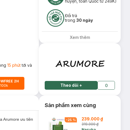
huyện, toàn Quốc từ 249K)
Đổi trả
trong
30 ngày
Xem thêm
rong
15 phút
tới và
OWFREE 2H
Theo dõi
+
0
 100k
Sản phẩm xem cùng
239.000 ₫
a Arumore ưu tiên
-
25
%
319.000 ₫
Naruko