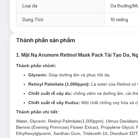
Mặt Nạ Arumore Retinol Tái Tạo Da, Ngừa Lão Hóa 
Loại da
Da thường/Mọ
Mặt Nạ Arumore Arbutin Dưỡng Sáng, Đều Màu Da 
Dung Tích
10 miếng
Mặt Nạ Arumore Hyaluronic Acid Dưỡng Ẩm Da 23ml
Mặt Nạ Arumore Vitamin B5 Dưỡng Ẩm, Phục Hồi Da
Thành phần sản phẩm
1. Mặt Nạ Arumore Retinol Mask Pack Tái Tạo Da, 
Thành phần chính:
Glycerin:
Giúp dưỡng ẩm và phục hồi da.
Retinyl Palmitate (1.000ppm):
Là ester của Retinol có
Chiết xuất rễ cây du:
chống viêm và dưỡng ẩm, cải thi
Chiết xuất rễ cây Kudzu:
Một chất chống oxy hóa và c
Thành phần chi tiết:
Water, Glycerin, Retinyl Palmitate(1,000ppm). Ulmus Davidiana
Biennis (Evening Primrose) Flower Extract, Propylene Glycol
Ethylhexylglycerin, Xanthan Gum, Trideceth-10, Disodium EDTA,