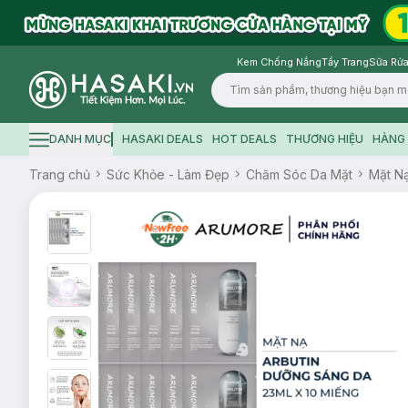
Kem Chống Nắng
Tẩy Trang
Sữa Rửa
Logo
DANH MỤC
HASAKI DEALS
HOT DEALS
THƯƠNG HIỆU
HÀNG 
Hamburger icon
Trang chủ
Sức Khỏe - Làm Đẹp
Chăm Sóc Da Mặt
Mặt N