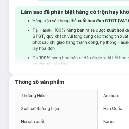
Làm sao để phân biệt hàng có trộn hay kh
Hàng trộn sẽ không thể
xuất hoá đơn GTGT (VAT
Tại Hasaki, 100% hàng bán ra sẽ được
xuất hoá 
GTGT, quý khách vui lòng cung cấp thông tin xuất
phút sau khi giao hàng thành công, hệ thống Hasa
lấy hoá đơn.
Do
100%
hàng hóa bán ra đều được xuất hết hóa 
nguồn gốc rõ ràng.
Thông số sản phẩm
Thương Hiệu
Arumore
Xuất xứ thương hiệu
Hàn Quốc
Nơi sản xuất
Korea
Mặt Nạ Arumore
hiện đã có tại
Hasaki
với 4 phân loại và 2 q