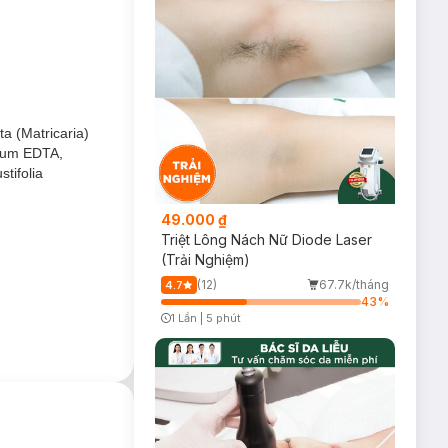
a (Matricaria)
iúp gia tăng độ
dium EDTA,
, làm chậm quá
tifolia
49.000 ₫
Triệt Lông Nách Nữ Diode Laser
(Trải Nghiệm)
(12)
67.7k/tháng
4.7
43
%
1 Lần
|
5 phút
Timer Gray Icon