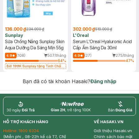
136.000 ₫
302.000 ₫
234.000 ₫
519.000 ₫
Sunplay
L'Oreal
Sữa Chống Nắng Sunplay Skin
Serum L'Oreal Hyaluronic Acid
Aqua Dưỡng Da Sáng Mịn 55g
Cấp Ẩm Sáng Da 30ml
(108)
507/tháng
(27)
275/tháng
4.9
4.9
64
%
47
%
Bill 199K Sunplay tặng Tinh Chất
Chống Nắng 7g trị giá 30K (SL có
hạn)
Bạn đã có tài khoản Hasaki?
Đăng nhập
return
nowfree
price
HỖ TRỢ KHÁCH HÀNG
VỀ HASAKI.VN
Hotline:
1800 6324
Giới thiệu Hasaki.vn
(Miễn phí , 08-22h kể cả T7, CN)
Chính sách bảo mật