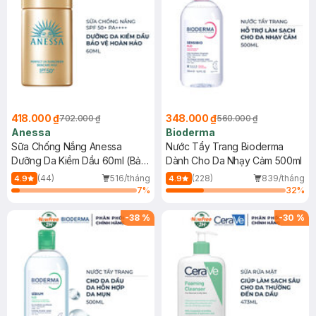
418.000 ₫
348.000 ₫
702.000 ₫
560.000 ₫
Anessa
Bioderma
Sữa Chống Nắng Anessa
Nước Tẩy Trang Bioderma
Dưỡng Da Kiềm Dầu 60ml (Bản
Dành Cho Da Nhạy Cảm 500ml
Mới)
(44)
516/tháng
(228)
839/tháng
4.9
4.9
7
%
32
%
-
38
%
-
30
%