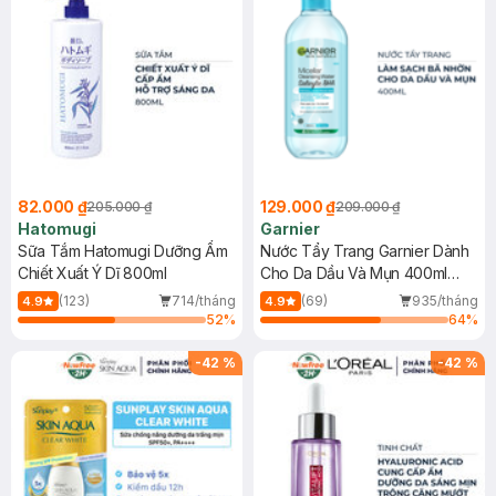
82.000 ₫
129.000 ₫
205.000 ₫
209.000 ₫
Hatomugi
Garnier
Sữa Tắm Hatomugi Dưỡng Ẩm
Nước Tẩy Trang Garnier Dành
Chiết Xuất Ý Dĩ 800ml
Cho Da Dầu Và Mụn 400ml
(Mới)
(123)
714/tháng
(69)
935/tháng
4.9
4.9
52
%
64
%
-
42
%
-
42
%