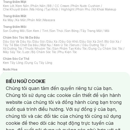
Trang Điểm Mặt
Kem Lót
/
Kem Nền
/
Phấn Nền
/
BB / CC Cream
/
Phấn Nước Cushion
/
Che Khuyết Điểm
/
Má Hồng
/
Tạo Khối / Highlight
/
Phấn Phủ
/
Xịt Khoá Makeup
Trang Điểm Mắt
Kẻ Mày
/
Kẻ Mắt
/
Phấn Mắt
/
Mascara
Trang Điểm Môi
Son Dưỡng Môi
/
Son Kem / Tint
/
Son Thỏi
/
Son Bóng
/
Tẩy Trang Mắt / Môi
Chăm Sóc Tóc Và Da Đầu
Dầu Gội Và Dầu Xả
/
Dầu Gội
/
Dầu Xả
/
Dầu Gội Khô
/
Dầu Gội Xả 2in1
/
Bộ Gội Xả
/
Tẩy Tế Bào Chết Da Đầu
/
Mặt Nạ / Kem Ủ Tóc
/
Serum / Dầu Dưỡng Tóc
/
Xịt Dưỡng Tóc
/
Thuốc Nhuộm Tóc
/
Sản Phẩm Tạo Kiểu Tóc
/
Dụng Cụ Chăm Sóc Tóc
/
Máy Sấy Tóc
/
Lược
/
Bộ Chăm Sóc Tóc
/
Phụ Kiện Tóc
Chăm Sóc Cơ Thể
Kem Tẩy Lông
/
Dụng Cụ Tẩy Lông
Nước Hoa
Nước Hoa Nữ
/
Nước Hoa Nam
/
Nước Hoa Cao Cấp
/
Xịt Thơm Toàn Thân
/
Nước Hoa Vùng Kín
Notice about cookies usage
BIỂU NGỮ COOKIE
Chăm Sóc Cá Nhân
Chúng tôi quan tâm đến quyền riêng tư của bạn.
Chống Muỗi
/
Khẩu Trang
/
Máy Massage
/
Mặt Nạ Xông Hơi
/
Nước Rửa Tay
/
Sản Phẩm Chăm Sóc Khác
/
Bàn Chải Đánh Răng
/
Bàn Chải Điện
/
Chúng tôi sử dụng các cookie cần thiết để vận hành
Hỗ Trợ Trắng Răng
/
Kem Đánh Răng
/
Máy Tăm Nước
/
Nước Súc Miệng
/
Tăm / Chỉ Nha Khoa
/
Xịt Thơm Miệng
/
Dung Dịch Vệ Sinh
/
Dưỡng Vùng Kín
/
website của chúng tôi và đồng hành cùng bạn trong
Khăn Ướt Vệ Sinh Vùng Kín
/
Băng Vệ Sinh
/
Tampon
/
Bọt Cạo Râu
/
Dao Cạo Râu
/
Máy Cạo Râu
suốt quá trình điều hướng. Với sự đồng ý của bạn,
Vấn Đề Về Da
chúng tôi và các đối tác của chúng tôi cũng sử dụng
Da Dầu / Lỗ Chân Lông To
/
Da Khô / Mất Nước
/
Da Lão Hóa
/
Da Mụn
/
Da Nhạy Cảm / Kích Ứng
/
Da Xỉn Màu
/
Thâm / Nám / Tàn Nhang
/
cookie để theo dõi các hoạt động trực tuyến của
Quầng Thâm & Bọng Mắt
/
Sẹo
/
Viêm Da Cơ Địa
Dụng Cụ / Phụ Kiện Chăm Sóc Da