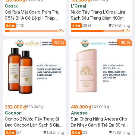
Cosrx
L'Oreal
Gel Rửa Mặt Cosrx Tràm Trà,
Nước Tẩy Trang L'Oreal Làm
0.5% BHA Có Độ pH Thấp
Sạch Sâu Trang Điểm 400ml
150ml
(173)
(298)
734/tháng
5.0
4.8
9
%
64
%
-
57
%
-
40
%
252.000 ₫
418.000 ₫
590.000 ₫
702.000 ₫
Cocoon
Anessa
Combo 2 Nước Tẩy Trang Bí
Sữa Chống Nắng Anessa Cho
Đao Cocoon Làm Sạch & Giảm
Da Nhạy Cảm & Trẻ Em 60ml
Dầu 500ml
(Mới)
(57)
1.5k/tháng
(23)
423/tháng
5.0
5.0