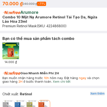
70.000 ₫
240.000 ₫
-
71
%
Arumore
Combo 10 Mặt Nạ Arumore Retinol Tái Tạo Da, Ngừa
Lão Hóa 23ml
Premium Retinol Mask
(SKU:
422486800
)
Bạn có thể mua sản phẩm tách combo
14.000 ₫
Giao Nhanh Miễn Phí 2H
Bạn muốn nhận hàng trước
10h
hôm nay. Đặt hàng
ngay
và chọn
giao hàng
2H
ở bước thanh toán.
Xem chi tiết
Xem thêm
Chiết xuất
:
Retinol