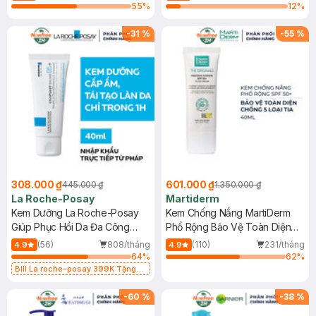
55
%
12
%
-
31
%
-
55
%
308.000 ₫
601.000 ₫
445.000 ₫
1.350.000 ₫
La Roche-Posay
Martiderm
Kem Dưỡng La Roche-Posay
Kem Chống Nắng MartiDerm
Giúp Phục Hồi Da Đa Công
Phổ Rộng Bảo Vệ Toàn Diện
Dụng 40ml
40ml
(56)
808/tháng
(110)
231/tháng
4.9
4.9
64
%
62
%
Bill La roche-posay 399K Tặng
Gel rửa mặt da dầu nhạy cảm 50ml
(SL có hạn)
-
60
%
-
38
%