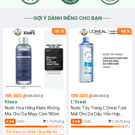
GỢI Ý DÀNH RIÊNG CHO BẠN
-
55
%
-
44
%
195.000 ₫
139.000 ₫
435.000 ₫
249.000 ₫
Klairs
L'Oreal
Nước Hoa Hồng Klairs Không
Nước Tẩy Trang L'Oreal Tươi
Mùi Cho Da Nhạy Cảm 180ml
Mát Cho Da Dầu, Hỗn Hợp
400ml
(148)
1.7k/tháng
(298)
2.0k/tháng
4.8
4.8
83
%
83
%
Bill Klairs từ 299k Tặng Mặt Nạ