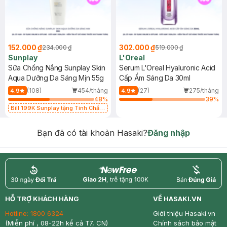
152.000 ₫
302.000 ₫
234.000 ₫
519.000 ₫
Sunplay
L'Oreal
Sữa Chống Nắng Sunplay Skin
Serum L'Oreal Hyaluronic Acid
Aqua Dưỡng Da Sáng Mịn 55g
Cấp Ẩm Sáng Da 30ml
(108)
454/tháng
(27)
275/tháng
4.9
4.9
48
%
39
%
Bill 199K Sunplay tặng Tinh Chất
Chống Nắng 7g trị giá 30K (SL có
hạn)
Bạn đã có tài khoản Hasaki?
Đăng nhập
return
nowfree
price
HỖ TRỢ KHÁCH HÀNG
VỀ HASAKI.VN
Hotline:
1800 6324
Giới thiệu Hasaki.vn
(Miễn phí , 08-22h kể cả T7, CN)
Chính sách bảo mật