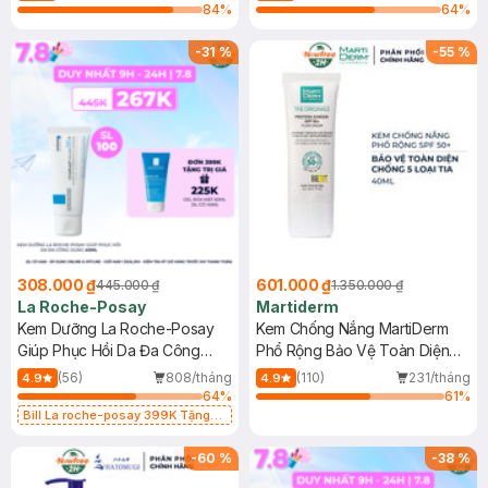
84
%
64
%
-
31
%
-
55
%
308.000 ₫
601.000 ₫
445.000 ₫
1.350.000 ₫
La Roche-Posay
Martiderm
Kem Dưỡng La Roche-Posay
Kem Chống Nắng MartiDerm
Giúp Phục Hồi Da Đa Công
Phổ Rộng Bảo Vệ Toàn Diện
Dụng 40ml
40ml
(56)
808/tháng
(110)
231/tháng
4.9
4.9
64
%
61
%
Bill La roche-posay 399K Tặng
Gel rửa mặt da dầu nhạy cảm 50ml
(SL có hạn)
-
60
%
-
38
%