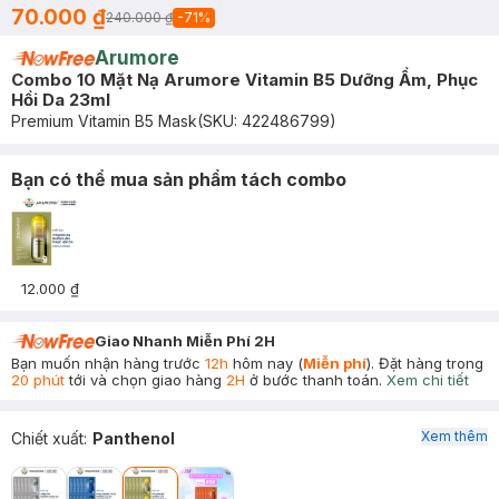
70.000 ₫
240.000 ₫
-
71
%
Arumore
Combo 10 Mặt Nạ Arumore Vitamin B5 Dưỡng Ẩm, Phục
Hồi Da 23ml
Premium Vitamin B5 Mask
(SKU:
422486799
)
Bạn có thể mua sản phẩm tách combo
12.000 ₫
Giao Nhanh Miễn Phí 2H
Bạn muốn nhận hàng trước
12h
hôm nay (
Miễn phí
). Đặt hàng trong
20 phút
tới và chọn giao hàng
2H
ở bước thanh toán.
Xem chi tiết
Xem thêm
Chiết xuất
:
Panthenol