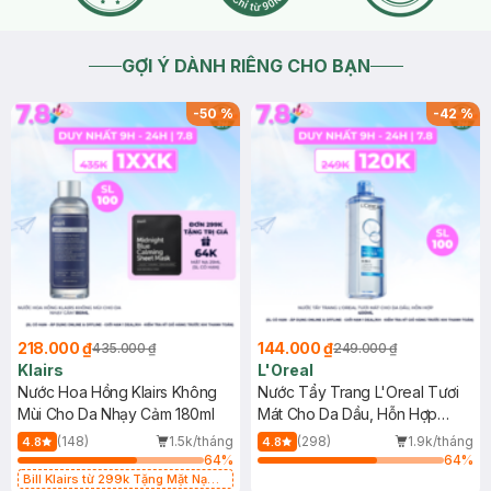
GỢI Ý DÀNH RIÊNG CHO BẠN
-
50
%
-
42
%
218.000 ₫
144.000 ₫
435.000 ₫
249.000 ₫
Klairs
L'Oreal
Nước Hoa Hồng Klairs Không
Nước Tẩy Trang L'Oreal Tươi
Mùi Cho Da Nhạy Cảm 180ml
Mát Cho Da Dầu, Hỗn Hợp
400ml
(148)
1.5k/tháng
(298)
1.9k/tháng
4.8
4.8
64
%
64
%
Bill Klairs từ 299k Tặng Mặt Nạ