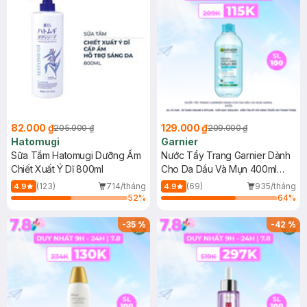
82.000 ₫
129.000 ₫
205.000 ₫
209.000 ₫
Hatomugi
Garnier
Sữa Tắm Hatomugi Dưỡng Ẩm
Nước Tẩy Trang Garnier Dành
Chiết Xuất Ý Dĩ 800ml
Cho Da Dầu Và Mụn 400ml
(Mới)
(123)
714/tháng
(69)
935/tháng
4.9
4.9
52
%
64
%
-
35
%
-
42
%