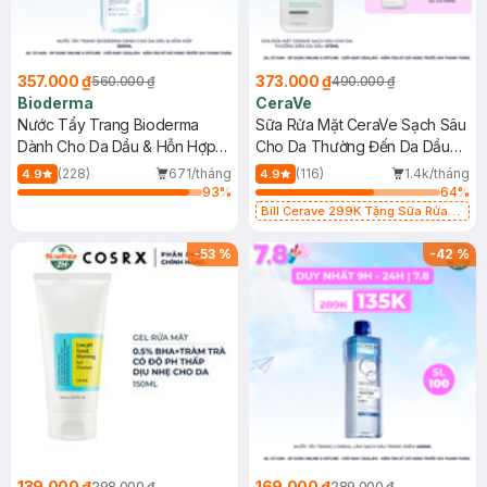
357.000 ₫
373.000 ₫
560.000 ₫
490.000 ₫
Bioderma
CeraVe
Nước Tẩy Trang Bioderma
Sữa Rửa Mặt CeraVe Sạch Sâu
Dành Cho Da Dầu & Hỗn Hợp
Cho Da Thường Đến Da Dầu
500ml
473ml
(228)
671/tháng
(116)
1.4k/tháng
4.9
4.9
93
%
64
%
Bill Cerave 299K Tặng Sữa Rửa
Mặt Cerave 30ml (SL có hạn)
-
53
%
-
42
%
139.000 ₫
169.000 ₫
298.000 ₫
289.000 ₫