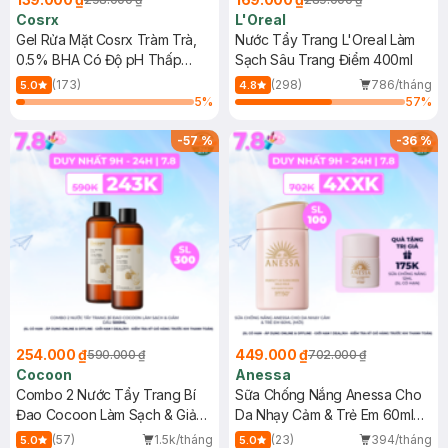
Cosrx
L'Oreal
Gel Rửa Mặt Cosrx Tràm Trà,
Nước Tẩy Trang L'Oreal Làm
0.5% BHA Có Độ pH Thấp
Sạch Sâu Trang Điểm 400ml
150ml
(173)
(298)
786/tháng
5.0
4.8
5
%
57
%
-
57
%
-
36
%
254.000 ₫
449.000 ₫
590.000 ₫
702.000 ₫
Cocoon
Anessa
Combo 2 Nước Tẩy Trang Bí
Sữa Chống Nắng Anessa Cho
Đao Cocoon Làm Sạch & Giảm
Da Nhạy Cảm & Trẻ Em 60ml
Dầu 500ml
(Mới)
(57)
1.5k/tháng
(23)
394/tháng
5.0
5.0