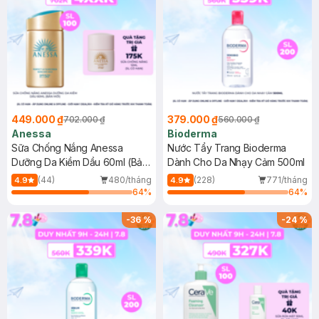
449.000 ₫
379.000 ₫
702.000 ₫
560.000 ₫
Anessa
Bioderma
Sữa Chống Nắng Anessa
Nước Tẩy Trang Bioderma
Dưỡng Da Kiềm Dầu 60ml (Bản
Dành Cho Da Nhạy Cảm 500ml
Mới)
(44)
480/tháng
(228)
771/tháng
4.9
4.9
64
%
64
%
-
36
%
-
24
%