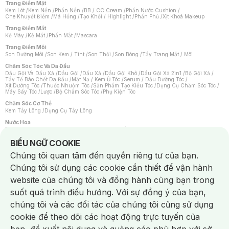
Trang Điểm Mặt
Kem Lót
/
Kem Nền
/
Phấn Nền
/
BB / CC Cream
/
Phấn Nước Cushion
/
Che Khuyết Điểm
/
Má Hồng
/
Tạo Khối / Highlight
/
Phấn Phủ
/
Xịt Khoá Makeup
Trang Điểm Mắt
Kẻ Mày
/
Kẻ Mắt
/
Phấn Mắt
/
Mascara
Trang Điểm Môi
Son Dưỡng Môi
/
Son Kem / Tint
/
Son Thỏi
/
Son Bóng
/
Tẩy Trang Mắt / Môi
Chăm Sóc Tóc Và Da Đầu
Dầu Gội Và Dầu Xả
/
Dầu Gội
/
Dầu Xả
/
Dầu Gội Khô
/
Dầu Gội Xả 2in1
/
Bộ Gội Xả
/
Tẩy Tế Bào Chết Da Đầu
/
Mặt Nạ / Kem Ủ Tóc
/
Serum / Dầu Dưỡng Tóc
/
Xịt Dưỡng Tóc
/
Thuốc Nhuộm Tóc
/
Sản Phẩm Tạo Kiểu Tóc
/
Dụng Cụ Chăm Sóc Tóc
/
Máy Sấy Tóc
/
Lược
/
Bộ Chăm Sóc Tóc
/
Phụ Kiện Tóc
Chăm Sóc Cơ Thể
Kem Tẩy Lông
/
Dụng Cụ Tẩy Lông
Nước Hoa
Nước Hoa Nữ
/
Nước Hoa Nam
/
Nước Hoa Cao Cấp
/
Xịt Thơm Toàn Thân
/
Nước Hoa Vùng Kín
Notice about cookies usage
BIỂU NGỮ COOKIE
Chăm Sóc Cá Nhân
Chúng tôi quan tâm đến quyền riêng tư của bạn.
Chống Muỗi
/
Khẩu Trang
/
Máy Massage
/
Mặt Nạ Xông Hơi
/
Nước Rửa Tay
/
Sản Phẩm Chăm Sóc Khác
/
Bàn Chải Đánh Răng
/
Bàn Chải Điện
/
Chúng tôi sử dụng các cookie cần thiết để vận hành
Hỗ Trợ Trắng Răng
/
Kem Đánh Răng
/
Máy Tăm Nước
/
Nước Súc Miệng
/
Tăm / Chỉ Nha Khoa
/
Xịt Thơm Miệng
/
Dung Dịch Vệ Sinh
/
Dưỡng Vùng Kín
/
website của chúng tôi và đồng hành cùng bạn trong
Khăn Ướt Vệ Sinh Vùng Kín
/
Băng Vệ Sinh
/
Tampon
/
Bọt Cạo Râu
/
Dao Cạo Râu
/
Máy Cạo Râu
suốt quá trình điều hướng. Với sự đồng ý của bạn,
Vấn Đề Về Da
chúng tôi và các đối tác của chúng tôi cũng sử dụng
Da Dầu / Lỗ Chân Lông To
/
Da Khô / Mất Nước
/
Da Lão Hóa
/
Da Mụn
/
Da Nhạy Cảm / Kích Ứng
/
Da Xỉn Màu
/
Thâm / Nám / Tàn Nhang
/
cookie để theo dõi các hoạt động trực tuyến của
Quầng Thâm & Bọng Mắt
/
Sẹo
/
Viêm Da Cơ Địa
Dụng Cụ / Phụ Kiện Chăm Sóc Da