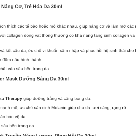
khác nhau giúp tạo thành một mạng lưới dẫn truyền theo chiều sâu, đ
 Nâng Cơ, Trẻ Hóa Da 30ml
chia nhỏ và bao bọc các dưỡng chất bằng lớp màng tương tự như cấu 
kích thích các tế bào hoặc mô khác nhau, giúp nâng cơ và làm mờ các
ăng thẩm thấu, giúp các dưỡng chất hoạt động mang lại hiệu quả tối ư
 với collagen động vật thông thường có khả năng tăng sinh collagen v
 trưởng của tế bào, tái tạo các tế bào da bị tổn thương, kích thích sản
ng.
 và kết cấu da, ức chế vi khuẩn xâm nhập và phục hồi hệ sinh thái cho 
à chống viêm ưu việt.
m đốm nâu hình thành.
àn hồi và độ săn chắc da.
 chất vào sâu bên trong da.
ides tự nhiên, ngăn chặn da mất đi độ ẩm.
cho da toàn diện.
ster Mask Dưỡng Sáng Da 30ml
ha Therapy
giúp dưỡng trắng và căng bóng da.
h, duy trì hàng rào bảo vệ da khỏi tác nhân gây hại.
ạnh mẽ, ức chế sản sinh Melanin giúp cho da tươi sáng, rạng rỡ.
g.
rào bảo vệ da.
 sâu bên trong da.
r Mask Nâng Cơ, Trẻ Hóa Da 30ml
ask Truyền Năng Lượng, Phục Hồi Da 30ml