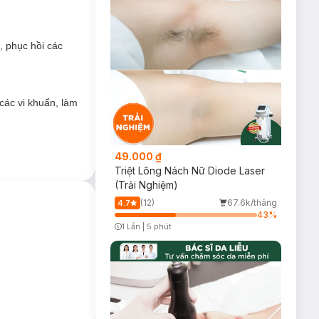
ợp với collagen
, phục hồi các
các vi khuẩn, làm
49.000 ₫
Triệt Lông Nách Nữ Diode Laser
(Trải Nghiệm)
(12)
67.6k/tháng
4.7
43
%
1 Lần
|
5 phút
Timer Gray Icon