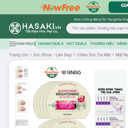
Kem Chống Nắng
Tẩy Trang
Sữa Rửa
Logo
DANH MỤC
HASAKI DEALS
HOT DEALS
THƯƠNG HIỆU
HÀNG 
Hamburger icon
Trang chủ
Sức Khỏe - Làm Đẹp
Chăm Sóc Da Mặt
Mặt N