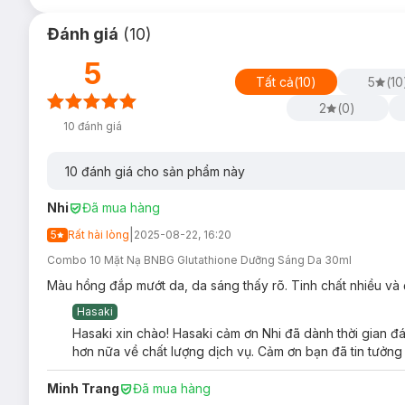
Đánh giá
(
10
)
5
Tất cả
(
10
)
5
(
10
2
(
0
)
10
đánh giá
10
đánh giá cho sản phẩm này
Nhi
Đã mua hàng
|
5
Rất hài lòng
2025-08-22, 16:20
Combo 10 Mặt Nạ BNBG Glutathione Dưỡng Sáng Da 30ml
Màu hồng đắp mướt da, da sáng thấy rõ. Tinh chất nhiều và 
Hasaki
Hasaki xin chào! Hasaki cảm ơn Nhi đã dành thời gian đá
hơn nữa về chất lượng dịch vụ. Cảm ơn bạn đã tin tưởng
Minh Trang
Đã mua hàng