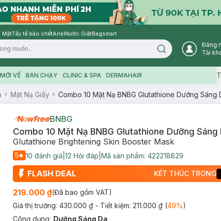
 Mặt
Tẩy tế bào chết
Ariel
Nước Giặt
Bagsmart
Đăng 
Search icon
Tài kh
T
MỚI VỀ
BÁN CHẠY
CLINIC & SPA
DERMAHAIR
ạ
Mặt Nạ Giấy
Combo 10 Mặt Nạ BNBG Glutathione Dưỡng Sáng 
BNBG
Combo 10 Mặt Nạ BNBG Glutathione Dưỡng Sáng
Glutathione Brightening Skin Booster Mask
5
10
đánh giá
|
12
Hỏi đáp
|
Mã sản phẩm:
422218829
KẾT THÚC TRONG
219.000 ₫
(Đã bao gồm VAT)
Giá thị trường:
430.000 ₫
- Tiết kiệm:
211.000 ₫
(
49
%
)
Công dụng
:
Dưỡng Sáng Da