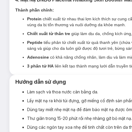
Mặt Nạ BNBG Exosome Lifting Skin Booster Mask
mang đến
Thành phần chính:
chiết xuất từ cá sẽ giúp làn da săn chắc, mịn màng và dàn hồi
Protein
chiết xuất từ nhau thai lợn kích thích sự cung
vùng da bị tổn thương và nuôi dưỡng da khỏe mạnh.
Chiết xuất từ thân tre
giúp làm dịu da, chống kích ứng
Peptide
tiểu phân tử chiết xuất từ quả thanh yên (chứa
sáng và giúp cho da luôn giữ được độ tươi trẻ, bừng sá
Adenosine
có khả năng chống nhăn, làm dịu và làm mị
3 phân tử HA
liên kết tạo thành mạng lưới dẫn truyền t
Hướng dẫn sử dụng
Làm sạch và thoa nước cân bằng da.
Lấy mặt nạ ra khỏi túi đựng, gỡ miếng cố định sản phẩ
Dùng tay miết nhẹ mặt nạ để đảm bảo mặt nạ được ôm
Thư giãn trong 15-20 phút rồi nhẹ nhàng gỡ bỏ mặt nạ.
Dùng các ngón tay xoa nhẹ để tinh chất còn trên da th