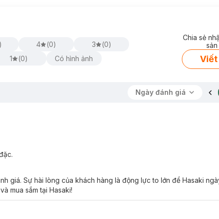
Chia sẻ nh
)
4
(
0
)
3
(
0
)
sản
Viết
1
(
0
)
Có hình ảnh
Ngày đánh giá
đặc.
nh giá. Sự hài lòng của khách hàng là động lực to lớn để Hasaki ngà
 và mua sắm tại Hasaki!