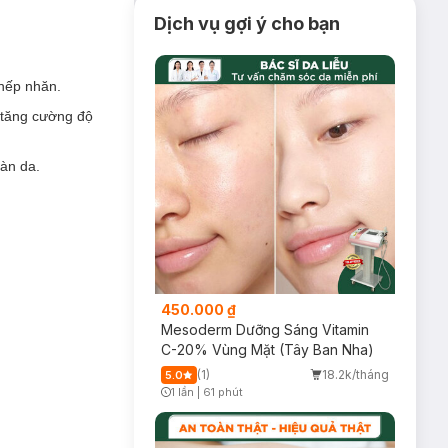
ưa các dưỡng chất
Dịch vụ gợi ý cho bạn
tạo tế bào nên
 nếp nhăn.
u.
à tăng cường độ
 sinh collagen và
làn da.
450.000 ₫
Mesoderm Dưỡng Sáng Vitamin
C-20% Vùng Mặt (Tây Ban Nha)
(1)
18.2k/tháng
5.0
1 lần
|
61 phút
Timer Gray Icon