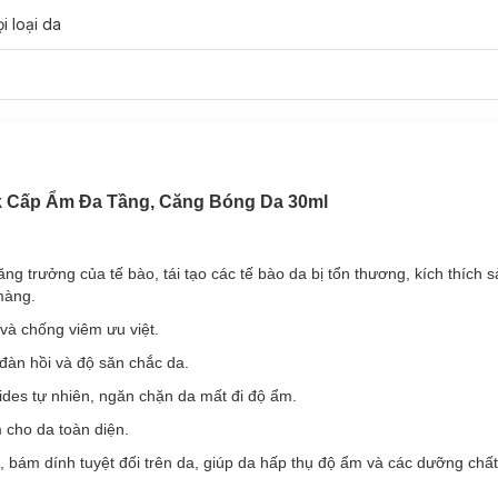
i loại da
k Cấp Ẩm Đa Tầng, Căng Bóng Da 30ml
kin Booster Mask:
ăng trưởng của tế bào, tái tạo các tế bào da bị tổn thương, kích thích s
ước, thiếu ẩm hay bong tróc
màng.
Skin Booster Mask:
và chống viêm ưu việt.
úp duy trì độ ẩm cần thiết cho da.
đàn hồi và độ săn chắc da.
m dính tuyệt đối trên da, giúp da hấp thụ độ ẩm và các dưỡng chất m
mides tự nhiên, ngăn chặn da mất đi độ ẩm.
 cho da toàn diện.
rì đến 24h.
 bám dính tuyệt đối trên da, giúp da hấp thụ độ ẩm và các dưỡng chất
ần làm tăng hiệu quả hấp thụ dưỡng chất của mặt nạ cho da thông qua