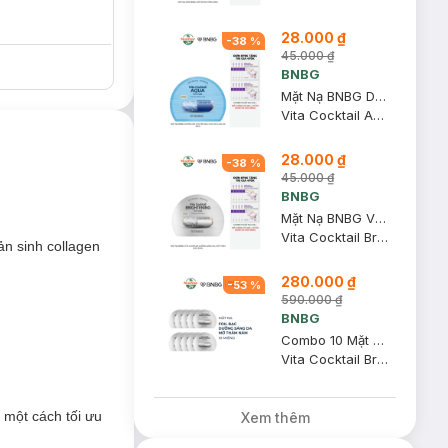
28.000 ₫
-
38
%
45.000 ₫
BNBG
Mặt Nạ BNBG Dưỡng Ẩm Chuyên Sâu Cho Mọi Loại Da 30ml
Vita Cocktail Aqua Foil Mask
28.000 ₫
-
38
%
45.000 ₫
BNBG
Mặt Nạ BNBG Vita Complex Dưỡng Sáng Da, Mờ Thâm Nám 30ml
Vita Cocktail Brightening Foil Mask
ản sinh collagen
280.000 ₫
-
53
%
590.000 ₫
BNBG
Combo 10 Mặt Nạ BNBG Vita Complex Dưỡng Sáng, Mờ Thâm Nám 30ml
ột cách tối ưu
Vita Cocktail Brightening Foil Mask
 một cách tối ưu
Xem thêm
 2 cơ chế sau: