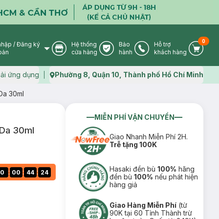
0
nhập
/
Đăng ký
Hệ thống
Bảo
Hỗ trợ
User Icon
Store Icon
Warranty Icon
Phone Icon
Cart I
oản
cửa hàng
hành
khách hàng
ải ứng dụng
Phường 8, Quận 10, Thành phố Hồ Chí Minh
Map icon
Da 30ml
MIỄN PHÍ VẬN CHUYỂN
 Da 30ml
Giao Nhanh Miễn Phí 2H.
Trễ tặng 100K
Hasaki đền bù
100%
hãng
:
:
:
0
00
44
23
đền bù
100%
nếu phát hiện
hàng giả
Giao Hàng Miễn Phí
(từ
90K tại 60 Tỉnh Thành trừ