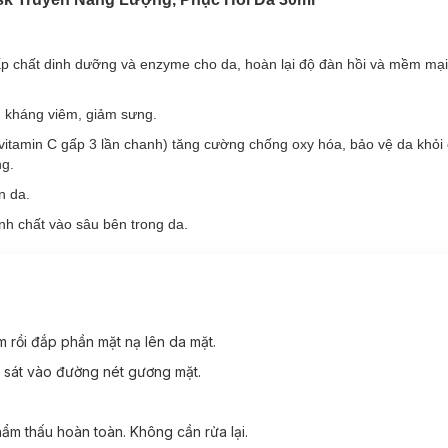
 khả năng nâng cơ, trẻ hóa nhờ chiết xuất dịch chiết tế bào gốc kết h
 sau chỉ 15 - 20p sử dụng.
 cấp chất dinh dưỡng và enzyme cho da, hoàn lại độ đàn hồi và mềm mại
, kháng viêm, giảm sưng.
 vitamin C gấp 3 lần chanh) tăng cường chống oxy hóa, bảo vệ da khỏi 
ng.
n da.
inh chất vào sâu bên trong da.
m rồi đắp phần mặt nạ lên da mặt.
 sát vào đường nét gương mặt.
ẩm thấu hoàn toàn. Không cần rửa lại.