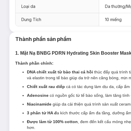
Loại da
Da thường/Mọ
Dung Tích
10 miếng
Thành phần sản phẩm
1. Mặt Nạ BNBG PDRN Hydrating Skin Booster Mas
Thành phần chính:
Đối tượng sử dụng Mặt Nạ BNBG PDRN Hydrating S
DNA chiết xuất từ bào thai cá hồi
thúc đẩy quá trình t
Phù hợp với mọi loại da, đặc biệt là làn da khô, thiếu n
và elastin trong tế bào giúp da trở nên căng bóng, mịn 
Ưu điểm nổi bật của Mặt Nạ BNBG PDRN Hydrating 
Chiết xuất rau diếp
cá có tác dụng làm dịu da, cấp ẩm 
Công nghệ cấp ẩm da tầng và chuyên sâu Skinbooster gi
Adenosine
có nguồn gốc từ tế bào sống, làm tăng tính 
Được làm từ 100% cotton, đem đến kết cấu mỏng nhẹ, bá
Niacinamide
giúp da cải thiện quá trình sản xuất cera
hơn.
3 phân tử HA đ
a kích thước cấp ẩm đa tầng, dưỡng ẩm
Hiệu quả dưỡng ẩm tức thì chỉ sau 15p sử dụng và duy t
Được làm từ 100% cotton
, đem đến kết cấu mỏng nhẹ,
Công nghệ Skin Booster: Là công nghệ đặc biệt góp ph
hơn.