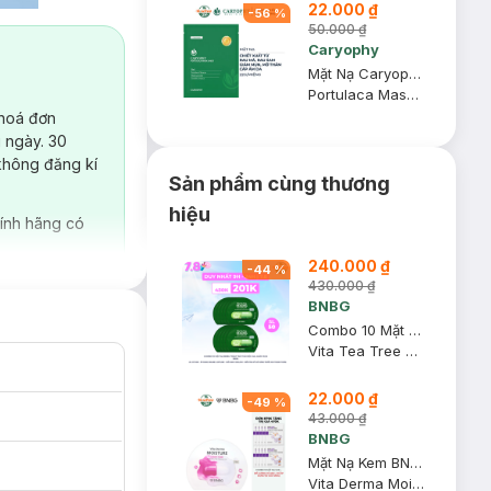
22.000 ₫
-
56
%
50.000 ₫
Caryophy
Mặt Nạ Caryophy Làm Giảm Mụn, Thâm & Dưỡng Ẩm Da 22g
Portulaca Mask Sheet 3in1
 hoá đơn
 ngày. 30
không đăng kí
Sản phẩm cùng thương
hiệu
ính hãng có
240.000 ₫
-
44
%
430.000 ₫
BNBG
Combo 10 Mặt Nạ BNBG Tràm Trà Thải Độc Da, Giảm Mụn 30ml
Vita Tea Tree Healing Face Mask Pack
22.000 ₫
-
49
%
43.000 ₫
BNBG
Mặt Nạ Kem BNBG Cấp Ẩm Đa Tầng 30ml
Vita Derma Moisture Cream Mask