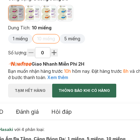
Dung Tích
:
10 miếng
1 miếng
10 miếng
5 miếng
Số lượng:
Giao Nhanh Miễn Phí 2H
Bạn muốn nhận hàng trước
10h
hôm nay. Đặt hàng trước
8h
và c
ở bước thanh toán.
Xem thêm
TẠM HẾT HÀNG
THÔNG BÁO KHI CÓ HÀNG
D
Đánh giá
Hỏi đáp
Hasaki
với 4 phân loại:
p Ẩm Đa Tầng, Căng Bóng Da: 1 miếng, 5 miếng, 10 miếng