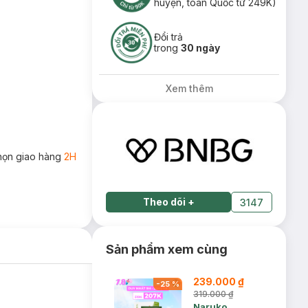
huyện, toàn Quốc từ 249K)
Đổi trả
trong
30 ngày
Xem thêm
họn giao hàng
2H
Theo dõi
+
3147
Sản phẩm xem cùng
239.000 ₫
-
25
%
319.000 ₫
Naruko