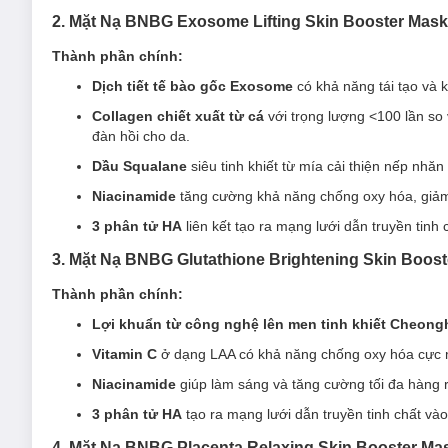
Dẫn truyền thông qua sử dụng 3 loại phân tử HA 
2. Mặt Nạ BNBG Exosome Lifting Skin Booster Mask
từ mặt nạ vào tận lớp trung bì.
Thành phần chính:
Thẩm thấu vào da nhờ công nghệ Liposome giúp 
Dịch tiết tế bào gốc Exosome
có khả năng tái tạo và 
được da tiếp nhận dễ dàng. Từ đó gia tăng khả n
Collagen chiết xuất từ cá
với trọng lượng <100 lần so
DNA chiết xuất từ bào thai cá hồi thúc đẩy quá trình tăng
đàn hồi cho da.
elastin trong tế bào giúp da trở nên căng bóng, mịn mà
Dầu Squalane
siêu tinh khiết từ mía cải thiện nếp nhăn
Chiết xuất rau diếp cá có tác dụng làm dịu da, cấp ẩm v
Niacinamide
tăng cường khả năng chống oxy hóa, giả
Adenosine có nguồn gốc từ tế bào sống, làm tăng tính đ
3 phân tử HA
liên kết tạo ra mạng lưới dẫn truyền tinh
Niacinamide: giúp da cải thiện quá trình sản xuất ceram
3 phân tử HA đa kích thước cấp ẩm đa tầng, dưỡng ẩm 
3. Mặt Nạ BNBG Glutathione Brightening Skin Boo
Công dụng chính:
Thành phần chính:
Lợi khuẩn từ công nghệ lên men tinh khiết Cheong
Cấp ẩm và làm dịu da tức thì, bổ sung lượng nước ổn địn
Vitamin C
ở dạng LAA có khả năng chống oxy hóa cực m
Hỗ trợ làm giảm tình trạng kích ứng trên da nhanh chón
Niacinamide
giúp làm sáng và tăng cường tối đa hàng 
Giúp da săn chắc, đàn hồi, giảm thiểu chảy xệ.
3 phân tử HA
tạo ra mạng lưới dẫn truyền tinh chất vào
Dưỡng ẩm và giữ độ ẩm cần thiết cho da
.
2. Mặt Nạ BNBG Exosome Lifting Skin Booste
4. Mặt Nạ BNBG Placenta Relaxing Skin Booster M