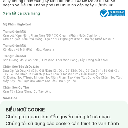
Giấy chứng nhận Đăng ký Kinh doanh số 0313612829 do Sở Kế
hoạch và Đầu tư Thành phố Hồ Chí Minh cấp ngày 13/01/2016
Xem tất cả cửa hàng
Mỹ Phẩm High-End
Trang Điểm Mặt
Kem Lót
/
Kem Nền
/
Phấn Nền
/
BB / CC Cream
/
Phấn Nước Cushion
/
Che Khuyết Điểm
/
Má Hồng
/
Tạo Khối / Highlight
/
Phấn Phủ
/
Xịt Khoá Makeup
Trang Điểm Mắt
Kẻ Mày
/
Kẻ Mắt
/
Phấn Mắt
/
Mascara
Trang Điểm Môi
Son Dưỡng Môi
/
Son Kem / Tint
/
Son Thỏi
/
Son Bóng
/
Tẩy Trang Mắt / Môi
Chăm Sóc Tóc Và Da Đầu
Dầu Gội Và Dầu Xả
/
Dầu Gội
/
Dầu Xả
/
Dầu Gội Khô
/
Dầu Gội Xả 2in1
/
Bộ Gội Xả
/
Tẩy Tế Bào Chết Da Đầu
/
Mặt Nạ / Kem Ủ Tóc
/
Serum / Dầu Dưỡng Tóc
/
Xịt Dưỡng Tóc
/
Thuốc Nhuộm Tóc
/
Sản Phẩm Tạo Kiểu Tóc
/
Dụng Cụ Chăm Sóc Tóc
/
Máy Sấy Tóc
/
Lược
/
Bộ Chăm Sóc Tóc
/
Phụ Kiện Tóc
Chăm Sóc Cơ Thể
Kem Tẩy Lông
/
Dụng Cụ Tẩy Lông
Nước Hoa
Nước Hoa Nữ
/
Nước Hoa Nam
/
Nước Hoa Cao Cấp
/
Xịt Thơm Toàn Thân
/
Nước Hoa Vùng Kín
Notice about cookies usage
BIỂU NGỮ COOKIE
Chăm Sóc Cá Nhân
Chúng tôi quan tâm đến quyền riêng tư của bạn.
Chống Muỗi
/
Khẩu Trang
/
Máy Massage
/
Mặt Nạ Xông Hơi
/
Nước Rửa Tay
/
Sản Phẩm Chăm Sóc Khác
/
Bàn Chải Đánh Răng
/
Bàn Chải Điện
/
Chúng tôi sử dụng các cookie cần thiết để vận hành
Hỗ Trợ Trắng Răng
/
Kem Đánh Răng
/
Máy Tăm Nước
/
Nước Súc Miệng
/
Tăm / Chỉ Nha Khoa
/
Xịt Thơm Miệng
/
Dung Dịch Vệ Sinh
/
Dưỡng Vùng Kín
/