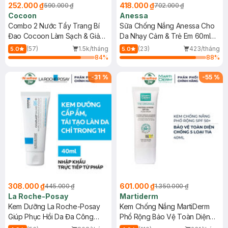
252.000 ₫
418.000 ₫
590.000 ₫
702.000 ₫
Cocoon
Anessa
Combo 2 Nước Tẩy Trang Bí
Sữa Chống Nắng Anessa Cho
Đao Cocoon Làm Sạch & Giảm
Da Nhạy Cảm & Trẻ Em 60ml
Dầu 500ml
(Mới)
(57)
1.5k/tháng
(23)
423/tháng
5.0
5.0
84
%
88
%
-
31
%
-
55
%
308.000 ₫
601.000 ₫
445.000 ₫
1.350.000 ₫
La Roche-Posay
Martiderm
Kem Dưỡng La Roche-Posay
Kem Chống Nắng MartiDerm
Giúp Phục Hồi Da Đa Công
Phổ Rộng Bảo Vệ Toàn Diện
Dụng 40ml
40ml