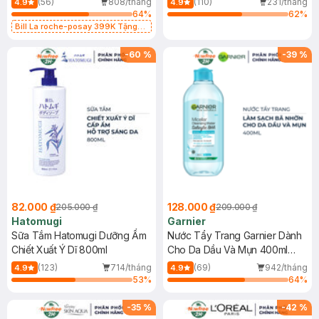
(56)
808/tháng
(110)
231/tháng
4.9
4.9
64
%
62
%
Bill La roche-posay 399K Tặng
Gel rửa mặt da dầu nhạy cảm 50ml
(SL có hạn)
-
60
%
-
39
%
82.000 ₫
128.000 ₫
205.000 ₫
209.000 ₫
Hatomugi
Garnier
Sữa Tắm Hatomugi Dưỡng Ẩm
Nước Tẩy Trang Garnier Dành
Chiết Xuất Ý Dĩ 800ml
Cho Da Dầu Và Mụn 400ml
(Mới)
(123)
714/tháng
(69)
942/tháng
4.9
4.9
53
%
64
%
-
35
%
-
42
%