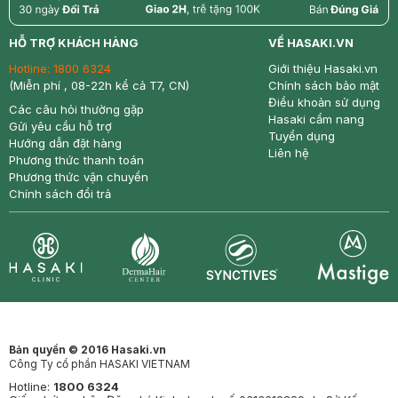
return
nowfree
price
HỖ TRỢ KHÁCH HÀNG
VỀ HASAKI.VN
Hotline:
1800 6324
Giới thiệu Hasaki.vn
(Miễn phí , 08-22h kể cả T7, CN)
Chính sách bảo mật
Điều khoản sử dụng
Các câu hỏi thường gặp
Hasaki cẩm nang
Gửi yêu cầu hỗ trợ
Tuyển dụng
Hướng dẫn đặt hàng
Liên hệ
Phương thức thanh toán
Phương thức vận chuyển
Chính sách đổi trả
Synctives
Clinic
Dermahair
Mastige
Bản quyền © 2016 Hasaki.vn
Công Ty cổ phần HASAKI VIETNAM
Hotline:
1800 6324