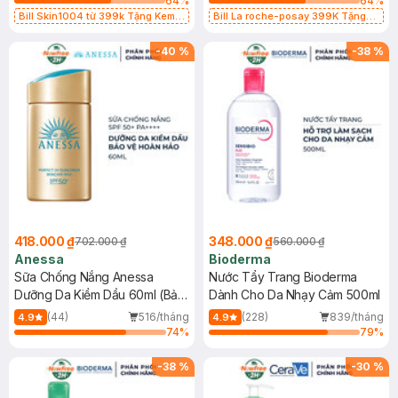
64
%
64
%
Bill Skin1004 từ 399k Tặng Kem
Bill La roche-posay 399K Tặng
Chống Nắng Cho Da Nhạy Cảm
Gel rửa mặt da dầu nhạy cảm 50ml
SPF 50+ 20ml (SL Có Hạn)
(SL có hạn)
-
40
%
-
38
%
418.000 ₫
348.000 ₫
702.000 ₫
560.000 ₫
Anessa
Bioderma
Sữa Chống Nắng Anessa
Nước Tẩy Trang Bioderma
Dưỡng Da Kiềm Dầu 60ml (Bản
Dành Cho Da Nhạy Cảm 500ml
Mới)
(44)
516/tháng
(228)
839/tháng
4.9
4.9
74
%
79
%
-
38
%
-
30
%