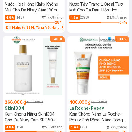
Nước Hoa Hồng Klairs Không
Nước Tẩy Trang L'Oreal Tươi
Mùi Cho Da Nhạy Cảm 180ml
Mát Cho Da Dầu, Hỗn Hợp
400ml
(148)
1.7k/tháng
(298)
1.9k/tháng
4.8
4.8
28
%
64
%
Bill Klairs từ 299k Tặng Mặt Nạ
Làm Dịu Da & Kiểm Soát Dầu Nhờn
25ml (SL Có Hạn)
-
46
%
-
33
%
266.000 ₫
406.000 ₫
495.000 ₫
610.000 ₫
Skin1004
La Roche-Posay
Kem Chống Nắng Skin1004
Kem Chống Nắng La Roche-
Cho Da Nhạy Cảm SPF 50+
Posay Phổ Rộng, Nâng Tông
50ml
Kiềm Dầu 50ml
(119)
905/tháng
(28)
635/tháng
4.8
4.9