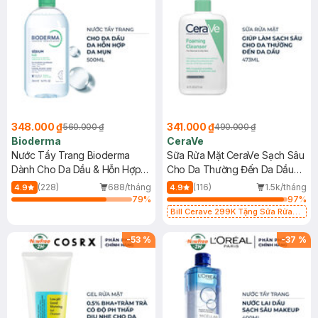
348.000 ₫
341.000 ₫
560.000 ₫
490.000 ₫
Bioderma
CeraVe
Nước Tẩy Trang Bioderma
Sữa Rửa Mặt CeraVe Sạch Sâu
Dành Cho Da Dầu & Hỗn Hợp
Cho Da Thường Đến Da Dầu
500ml
473ml
(228)
688/tháng
(116)
1.5k/tháng
4.9
4.9
79
%
97
%
Bill Cerave 299K Tặng Sữa Rửa
Mặt Cerave 30ml (SL có hạn)
-
53
%
-
37
%