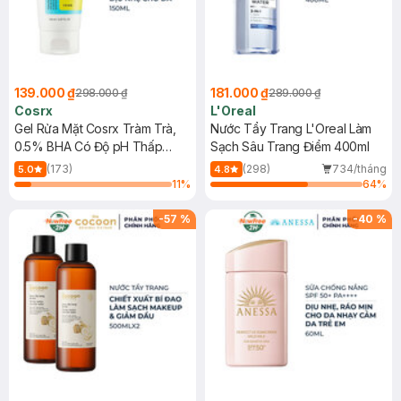
139.000 ₫
181.000 ₫
298.000 ₫
289.000 ₫
Cosrx
L'Oreal
Gel Rửa Mặt Cosrx Tràm Trà,
Nước Tẩy Trang L'Oreal Làm
0.5% BHA Có Độ pH Thấp
Sạch Sâu Trang Điểm 400ml
150ml
(173)
(298)
734/tháng
5.0
4.8
11
%
64
%
-
57
%
-
40
%