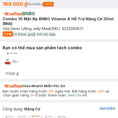
169.000 ₫
307.000 ₫
-
45
%
BNBG
Combo 10 Mặt Nạ BNBG Vitamin A Hỗ Trợ Nâng Cơ 30ml
(Mới)
Vita Genic Lifting Jelly Mask
(SKU:
422226067
)
4.9
(
11
Đánh giá)
|
106
Hỏi đáp
Start Icon
Bạn có thể mua sản phẩm tách combo
17.000 ₫
Giao Nhanh Miễn Phí 2H
Bạn muốn nhận hàng trước
10h
ngày mai. Đặt hàng trước
24h
và
chọn giao hàng
2H
ở bước thanh toán.
Xem chi tiết
Xem thêm
Công dụng
:
Nâng Cơ