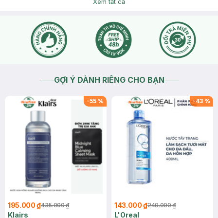
Xem tất cả
2026-08-04
Thích
0
GỢI Ý DÀNH RIÊNG CHO BẠN
-
55
%
-
43
%
195.000 ₫
143.000 ₫
435.000 ₫
249.000 ₫
Klairs
L'Oreal