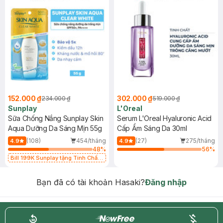
152.000 ₫
302.000 ₫
234.000 ₫
519.000 ₫
Sunplay
L'Oreal
Sữa Chống Nắng Sunplay Skin
Serum L'Oreal Hyaluronic Acid
Aqua Dưỡng Da Sáng Mịn 55g
Cấp Ẩm Sáng Da 30ml
(108)
454/tháng
(27)
275/tháng
4.9
4.9
48
%
56
%
Bill 199K Sunplay tặng Tinh Chất
Chống Nắng 7g trị giá 30K (SL có
hạn)
Bạn đã có tài khoản Hasaki?
Đăng nhập