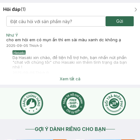
Hỏi đáp
(
1
)
Gửi
Như Ý
cho em hỏi em có mụn ẩn thì em sài màu xanh dc không ạ
2025-09-05
Thích
0
Hasaki
Dạ Hasaki xin chào, để tiện hỗ trợ hơn, bạn nhấn nút phần
"chat với chúng tôi" cho Hasaki xin thêm tình trạng da bạn
nhé !
2025-09-06
Thích
0
Xem tất cả
GỢI Ý DÀNH RIÊNG CHO BẠN