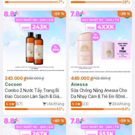
7
%
28
%
-
59
%
-
36
%
243.000 ₫
449.000 ₫
590.000 ₫
702.000 ₫
Cocoon
Anessa
Combo 2 Nước Tẩy Trang Bí
Sữa Chống Nắng Anessa Cho
Đao Cocoon Làm Sạch & Giảm
Da Nhạy Cảm & Trẻ Em 60ml
Dầu 500ml
(Mới)
(57)
1.6k/tháng
(23)
394/tháng
5.0
5.0
45
%
64
%
-
40
%
-
59
%