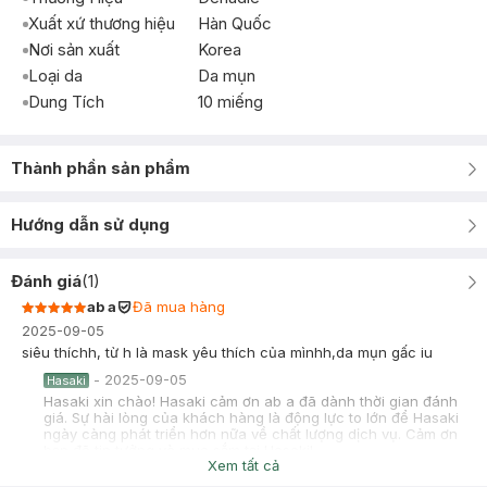
Xuất xứ thương hiệu
Hàn Quốc
Nơi sản xuất
Korea
Loại da
Da mụn
Dung Tích
10 miếng
Thành phần sản phẩm
Hướng dẫn sử dụng
Đánh giá
(
1
)
ab a
Đã mua hàng
2025-09-05
siêu thíchh, từ h là mask yêu thích của mìnhh,da mụn gấc iu
-
2025-09-05
Hasaki
Hasaki xin chào! Hasaki cảm ơn ab a đã dành thời gian đánh
giá. Sự hài lòng của khách hàng là động lực to lớn để Hasaki
ngày càng phát triển hơn nữa về chất lượng dịch vụ. Cảm ơn
bạn đã tin tưởng và mua sắm tại Hasaki!
Xem tất cả