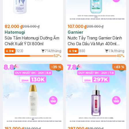
82.000 ₫
107.000 ₫
205.000 ₫
209.000 ₫
Hatomugi
Garnier
Sữa Tắm Hatomugi Dưỡng Ẩm
Nước Tẩy Trang Garnier Dành
Chiết Xuất Ý Dĩ 800ml
Cho Da Dầu Và Mụn 400ml
(Mới)
(123)
714/tháng
(69)
1.1k/tháng
4.9
4.9
52
%
40
%
-
35
%
-
43
%
152.000 ₫
297.000 ₫
234.000 ₫
519.000 ₫