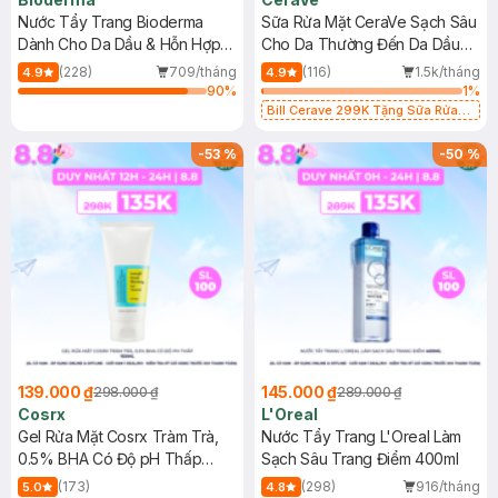
Nước Tẩy Trang Bioderma
Sữa Rửa Mặt CeraVe Sạch Sâu
Dành Cho Da Dầu & Hỗn Hợp
Cho Da Thường Đến Da Dầu
500ml
473ml
(228)
709/tháng
(116)
1.5k/tháng
4.9
4.9
90
%
1
%
Bill Cerave 299K Tặng Sữa Rửa
Mặt Cerave 30ml (SL có hạn)
-
53
%
-
50
%
139.000 ₫
145.000 ₫
298.000 ₫
289.000 ₫
Cosrx
L'Oreal
Gel Rửa Mặt Cosrx Tràm Trà,
Nước Tẩy Trang L'Oreal Làm
0.5% BHA Có Độ pH Thấp
Sạch Sâu Trang Điểm 400ml
150ml
(173)
(298)
916/tháng
5.0
4.8