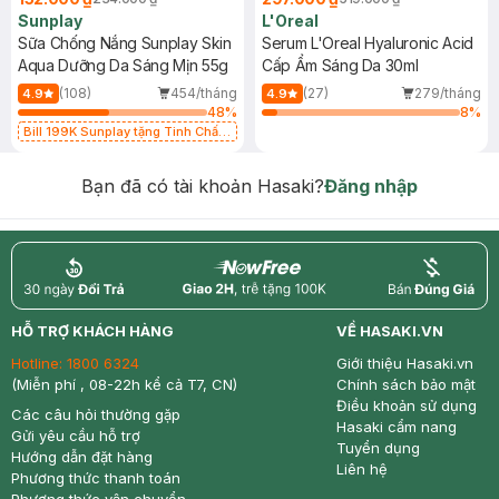
Sunplay
L'Oreal
Sữa Chống Nắng Sunplay Skin
Serum L'Oreal Hyaluronic Acid
Aqua Dưỡng Da Sáng Mịn 55g
Cấp Ẩm Sáng Da 30ml
(108)
454/tháng
(27)
279/tháng
4.9
4.9
48
%
8
%
Bill 199K Sunplay tặng Tinh Chất
Chống Nắng 7g trị giá 30K (SL có
hạn)
Bạn đã có tài khoản Hasaki?
Đăng nhập
return
nowfree
price
HỖ TRỢ KHÁCH HÀNG
VỀ HASAKI.VN
Hotline:
1800 6324
Giới thiệu Hasaki.vn
(Miễn phí , 08-22h kể cả T7, CN)
Chính sách bảo mật
Điều khoản sử dụng
Các câu hỏi thường gặp
Hasaki cẩm nang
Gửi yêu cầu hỗ trợ
Tuyển dụng
Hướng dẫn đặt hàng
Liên hệ
Phương thức thanh toán