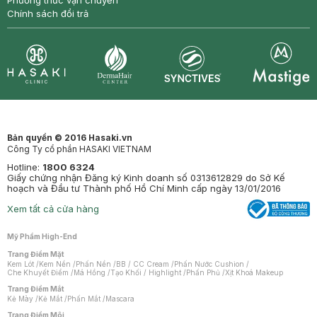
Phương thức vận chuyển
Chính sách đổi trả
Synctives
Clinic
Dermahair
Mastige
Bản quyền © 2016 Hasaki.vn
Công Ty cổ phần HASAKI VIETNAM
Hotline:
1800 6324
Giấy chứng nhận Đăng ký Kinh doanh số 0313612829 do Sở Kế
hoạch và Đầu tư Thành phố Hồ Chí Minh cấp ngày 13/01/2016
Xem tất cả cửa hàng
Mỹ Phẩm High-End
Trang Điểm Mặt
Kem Lót
/
Kem Nền
/
Phấn Nền
/
BB / CC Cream
/
Phấn Nước Cushion
/
Che Khuyết Điểm
/
Má Hồng
/
Tạo Khối / Highlight
/
Phấn Phủ
/
Xịt Khoá Makeup
Trang Điểm Mắt
Kẻ Mày
/
Kẻ Mắt
/
Phấn Mắt
/
Mascara
Trang Điểm Môi