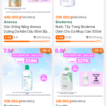
449.000 ₫
339.000 ₫
702.000 ₫
560.000 ₫
Anessa
Bioderma
Sữa Chống Nắng Anessa
Nước Tẩy Trang Bioderma
Dưỡng Da Kiềm Dầu 60ml (Bản
Dành Cho Da Nhạy Cảm 500ml
Mới)
(44)
480/tháng
(228)
861/tháng
4.9
4.9
64
%
37
%
-
40
%
-
30
%
338.000 ₫
341.000 ₫
560.000 ₫
490.000 ₫
Bioderma
CeraVe