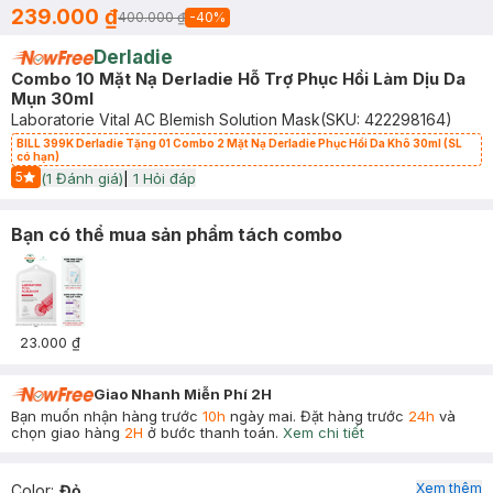
239.000 ₫
400.000 ₫
-
40
%
Derladie
Combo 10 Mặt Nạ Derladie Hỗ Trợ Phục Hồi Làm Dịu Da
Mụn 30ml
Laboratorie Vital AC Blemish Solution Mask
(SKU:
422298164
)
BILL 399K Derladie Tặng 01 Combo 2 Mặt Nạ Derladie Phục Hồi Da Khô 30ml (SL
có hạn)
5
(
1
Đánh giá)
|
1
Hỏi đáp
Start Icon
Bạn có thể mua sản phẩm tách combo
23.000 ₫
Giao Nhanh Miễn Phí 2H
Bạn muốn nhận hàng trước
10h
ngày mai. Đặt hàng trước
24h
và
chọn giao hàng
2H
ở bước thanh toán.
Xem chi tiết
Xem thêm
Color
:
Đỏ