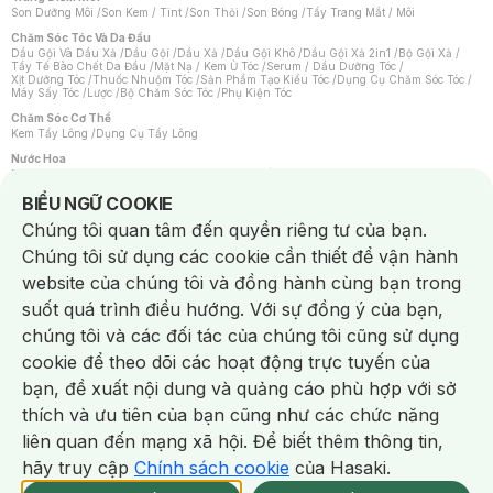
Son Dưỡng Môi
/
Son Kem / Tint
/
Son Thỏi
/
Son Bóng
/
Tẩy Trang Mắt / Môi
Chăm Sóc Tóc Và Da Đầu
Dầu Gội Và Dầu Xả
/
Dầu Gội
/
Dầu Xả
/
Dầu Gội Khô
/
Dầu Gội Xả 2in1
/
Bộ Gội Xả
/
Tẩy Tế Bào Chết Da Đầu
/
Mặt Nạ / Kem Ủ Tóc
/
Serum / Dầu Dưỡng Tóc
/
Xịt Dưỡng Tóc
/
Thuốc Nhuộm Tóc
/
Sản Phẩm Tạo Kiểu Tóc
/
Dụng Cụ Chăm Sóc Tóc
/
Máy Sấy Tóc
/
Lược
/
Bộ Chăm Sóc Tóc
/
Phụ Kiện Tóc
Chăm Sóc Cơ Thể
Kem Tẩy Lông
/
Dụng Cụ Tẩy Lông
Nước Hoa
Nước Hoa Nữ
/
Nước Hoa Nam
/
Nước Hoa Cao Cấp
/
Xịt Thơm Toàn Thân
/
Nước Hoa Vùng Kín
Notice about cookies usage
BIỂU NGỮ COOKIE
Chăm Sóc Cá Nhân
Chúng tôi quan tâm đến quyền riêng tư của bạn.
Chống Muỗi
/
Khẩu Trang
/
Máy Massage
/
Mặt Nạ Xông Hơi
/
Nước Rửa Tay
/
Sản Phẩm Chăm Sóc Khác
/
Bàn Chải Đánh Răng
/
Bàn Chải Điện
/
Chúng tôi sử dụng các cookie cần thiết để vận hành
Hỗ Trợ Trắng Răng
/
Kem Đánh Răng
/
Máy Tăm Nước
/
Nước Súc Miệng
/
Tăm / Chỉ Nha Khoa
/
Xịt Thơm Miệng
/
Dung Dịch Vệ Sinh
/
Dưỡng Vùng Kín
/
website của chúng tôi và đồng hành cùng bạn trong
Khăn Ướt Vệ Sinh Vùng Kín
/
Băng Vệ Sinh
/
Tampon
/
Bọt Cạo Râu
/
Dao Cạo Râu
/
Máy Cạo Râu
suốt quá trình điều hướng. Với sự đồng ý của bạn,
Vấn Đề Về Da
chúng tôi và các đối tác của chúng tôi cũng sử dụng
Da Dầu / Lỗ Chân Lông To
/
Da Khô / Mất Nước
/
Da Lão Hóa
/
Da Mụn
/
Da Nhạy Cảm / Kích Ứng
/
Da Xỉn Màu
/
Thâm / Nám / Tàn Nhang
/
cookie để theo dõi các hoạt động trực tuyến của
Quầng Thâm & Bọng Mắt
/
Sẹo
/
Viêm Da Cơ Địa
bạn, đề xuất nội dung và quảng cáo phù hợp với sở
Dụng Cụ / Phụ Kiện Chăm Sóc Da
Chat i
Bông Tẩy Trang
/
Khăn Lau Mặt Khô
/
Dụng Cụ / Máy Rửa Mặt
/
Máy Chăm Sóc Da
/
thích và ưu tiên của bạn cũng như các chức năng
Dụng Cụ Chăm Sóc Khác
liên quan đến mạng xã hội. Để biết thêm thông tin,
hãy truy cập
Chính sách cookie
của Hasaki.
NowFree 2H
Giao Nhanh Miễn Phí 2H
Xem chi tiết