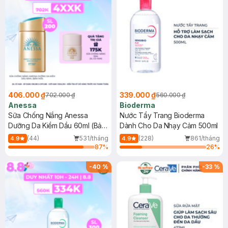
406.000 ₫
339.000 ₫
702.000 ₫
560.000 ₫
Anessa
Bioderma
Sữa Chống Nắng Anessa
Nước Tẩy Trang Bioderma
Dưỡng Da Kiềm Dầu 60ml (Bản
Dành Cho Da Nhạy Cảm 500ml
Mới)
(44)
531/tháng
(228)
861/tháng
4.9
4.9
87
%
26
%
-
40
%
-
33
%