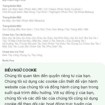
Mỹ Phẩm High-End
Trang Điểm Mặt
Kem Lót
/
Kem Nền
/
Phấn Nền
/
BB / CC Cream
/
Phấn Nước Cushion
/
Che Khuyết Điểm
/
Má Hồng
/
Tạo Khối / Highlight
/
Phấn Phủ
/
Xịt Khoá Makeup
Trang Điểm Mắt
Kẻ Mày
/
Kẻ Mắt
/
Phấn Mắt
/
Mascara
Trang Điểm Môi
Son Dưỡng Môi
/
Son Kem / Tint
/
Son Thỏi
/
Son Bóng
/
Tẩy Trang Mắt / Môi
Chăm Sóc Tóc Và Da Đầu
Dầu Gội Và Dầu Xả
/
Dầu Gội
/
Dầu Xả
/
Dầu Gội Khô
/
Dầu Gội Xả 2in1
/
Bộ Gội Xả
/
Tẩy Tế Bào Chết Da Đầu
/
Mặt Nạ / Kem Ủ Tóc
/
Serum / Dầu Dưỡng Tóc
/
Xịt Dưỡng Tóc
/
Thuốc Nhuộm Tóc
/
Sản Phẩm Tạo Kiểu Tóc
/
Dụng Cụ Chăm Sóc Tóc
/
Máy Sấy Tóc
/
Lược
/
Bộ Chăm Sóc Tóc
/
Phụ Kiện Tóc
Chăm Sóc Cơ Thể
Kem Tẩy Lông
/
Dụng Cụ Tẩy Lông
Nước Hoa
Nước Hoa Nữ
/
Nước Hoa Nam
/
Nước Hoa Cao Cấp
/
Xịt Thơm Toàn Thân
/
Nước Hoa Vùng Kín
Notice about cookies usage
BIỂU NGỮ COOKIE
Chăm Sóc Cá Nhân
Chúng tôi quan tâm đến quyền riêng tư của bạn.
Chống Muỗi
/
Khẩu Trang
/
Máy Massage
/
Mặt Nạ Xông Hơi
/
Nước Rửa Tay
/
Sản Phẩm Chăm Sóc Khác
/
Bàn Chải Đánh Răng
/
Bàn Chải Điện
/
Chúng tôi sử dụng các cookie cần thiết để vận hành
Hỗ Trợ Trắng Răng
/
Kem Đánh Răng
/
Máy Tăm Nước
/
Nước Súc Miệng
/
Tăm / Chỉ Nha Khoa
/
Xịt Thơm Miệng
/
Dung Dịch Vệ Sinh
/
Dưỡng Vùng Kín
/
website của chúng tôi và đồng hành cùng bạn trong
Khăn Ướt Vệ Sinh Vùng Kín
/
Băng Vệ Sinh
/
Tampon
/
Bọt Cạo Râu
/
Dao Cạo Râu
/
Máy Cạo Râu
suốt quá trình điều hướng. Với sự đồng ý của bạn,
Vấn Đề Về Da
chúng tôi và các đối tác của chúng tôi cũng sử dụng
Da Dầu / Lỗ Chân Lông To
/
Da Khô / Mất Nước
/
Da Lão Hóa
/
Da Mụn
/
Da Nhạy Cảm / Kích Ứng
/
Da Xỉn Màu
/
Thâm / Nám / Tàn Nhang
/
cookie để theo dõi các hoạt động trực tuyến của
Quầng Thâm & Bọng Mắt
/
Sẹo
/
Viêm Da Cơ Địa