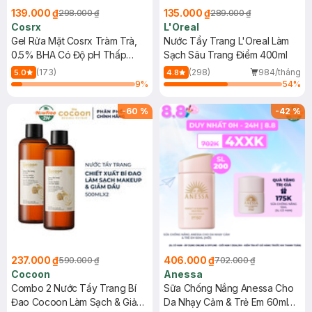
139.000 ₫
135.000 ₫
298.000 ₫
289.000 ₫
Cosrx
L'Oreal
Gel Rửa Mặt Cosrx Tràm Trà,
Nước Tẩy Trang L'Oreal Làm
0.5% BHA Có Độ pH Thấp
Sạch Sâu Trang Điểm 400ml
150ml
(173)
(298)
984/tháng
5.0
4.8
9
%
54
%
-
60
%
-
42
%
237.000 ₫
406.000 ₫
590.000 ₫
702.000 ₫
Cocoon
Anessa
Combo 2 Nước Tẩy Trang Bí
Sữa Chống Nắng Anessa Cho
Đao Cocoon Làm Sạch & Giảm
Da Nhạy Cảm & Trẻ Em 60ml