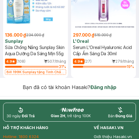
136.000 ₫
297.000 ₫
234.000 ₫
519.000 ₫
Sunplay
L'Oreal
Sữa Chống Nắng Sunplay Skin
Serum L'Oreal Hyaluronic Acid
Aqua Dưỡng Da Sáng Mịn 55g
Cấp Ẩm Sáng Da 30ml
(108)
507/tháng
(27)
279/tháng
4.9
4.9
31
%
19
%
Bill 199K Sunplay tặng Tinh Chất
Chống Nắng 7g trị giá 30K (SL có
hạn)
Bạn đã có tài khoản Hasaki?
Đăng nhập
return
nowfree
price
HỖ TRỢ KHÁCH HÀNG
VỀ HASAKI.VN
Hotline:
1800 6324
Giới thiệu Hasaki.vn