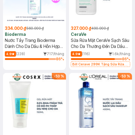
334.000 ₫
327.000 ₫
560.000 ₫
490.000 ₫
Bioderma
CeraVe
Nước Tẩy Trang Bioderma
Sữa Rửa Mặt CeraVe Sạch Sâu
Dành Cho Da Dầu & Hỗn Hợp
Cho Da Thường Đến Da Dầu
500ml
473ml
(228)
717/tháng
(116)
1.6k/tháng
4.9
4.9
86
%
86
%
Bill Cerave 299K Tặng Sữa Rửa
Mặt Cerave 30ml (SL có hạn)
-
53
%
-
53
%