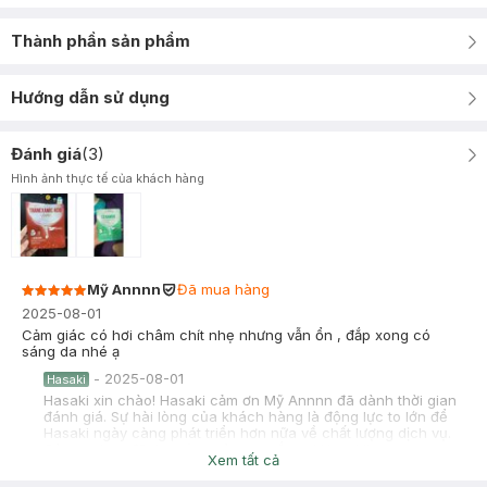
Thành phần sản phẩm
Hướng dẫn sử dụng
Đánh giá
(
3
)
Hình ảnh thực tế của khách hàng
Mỹ Annnn
Đã mua hàng
2025-08-01
Cảm giác có hơi châm chít nhẹ nhưng vẫn ổn , đắp xong có
sáng da nhé ạ
-
2025-08-01
Hasaki
Hasaki xin chào! Hasaki cảm ơn Mỹ Annnn đã dành thời gian
đánh giá. Sự hài lòng của khách hàng là động lực to lớn để
Hasaki ngày càng phát triển hơn nữa về chất lượng dịch vụ.
Cảm ơn bạn đã tin tưởng và mua sắm tại Hasaki!
Xem tất cả