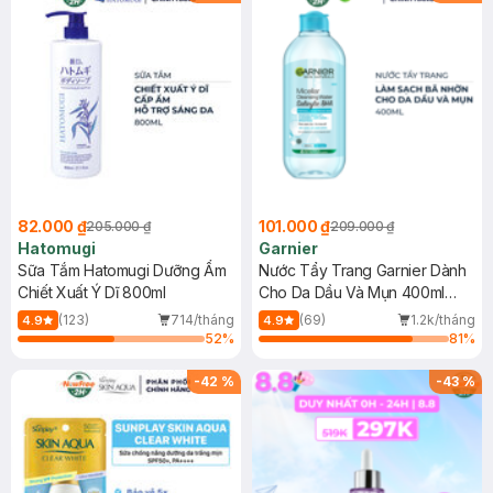
82.000 ₫
101.000 ₫
205.000 ₫
209.000 ₫
Hatomugi
Garnier
Sữa Tắm Hatomugi Dưỡng Ẩm
Nước Tẩy Trang Garnier Dành
Chiết Xuất Ý Dĩ 800ml
Cho Da Dầu Và Mụn 400ml
(Mới)
(123)
714/tháng
(69)
1.2k/tháng
4.9
4.9
52
%
81
%
-
42
%
-
43
%