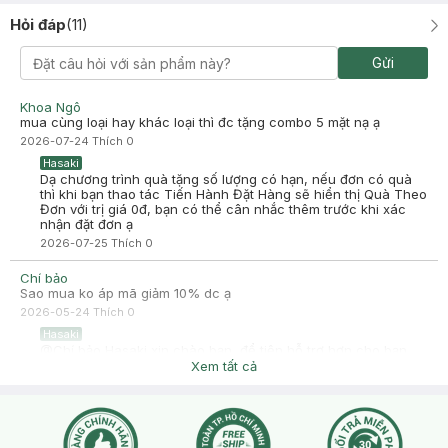
Hỏi đáp
(
11
)
Chị Ly
Đã mua hàng
Gửi
2024-05-30
Trộm vía sài em này hợp!! Sài xong thấy mát mịn mặt em này nếu
Khoa Ngô
mà ai đang tình trạng mụn xưng nhẹ thì sài ổn nha
mua cùng loại hay khác loại thì đc tặng combo 5 mặt nạ ạ
-
2024-05-30
Hasaki
2026-07-24
Thích
0
Hasaki cảm ơn bạn đã luôn tin tưởng và lựa chọn sản phẩm
Hasaki
của Hasaki. Chúc bạn luôn tươi trẻ nhé
Dạ chương trình quà tặng số lượng có hạn, nếu đơn có quà
thì khi bạn thao tác Tiến Hành Đặt Hàng sẽ hiển thị Quà Theo
Đơn với trị giá 0đ, bạn có thể cân nhắc thêm trước khi xác
nhận đặt đơn ạ
2026-07-25
Thích
0
Chí bảo
Sao mua ko áp mã giảm 10% dc ạ
2026-05-24
Thích
0
Hasaki
@Chí bảo Hasaki xin chào bạn, để tiện hỗ trợ hơn cho bạn,
bạn vào mục chat để bên mình tư vấn trực tiếp nhé !
Xem tất cả
2026-05-25
Thích
0
Chí bảo
Đặt nguyên xuân vàng với mặt nạ foodaholic có áp mã dc ko
ạ