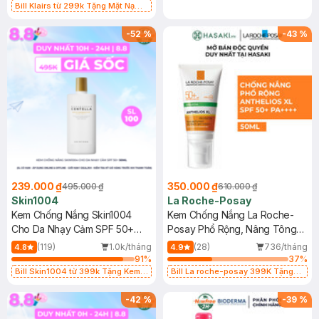
Bill Klairs từ 299k Tặng Mặt Nạ
Làm Dịu Da & Kiểm Soát Dầu Nhờn
25ml (SL Có Hạn)
-
52
%
-
43
%
239.000 ₫
350.000 ₫
495.000 ₫
610.000 ₫
Skin1004
La Roche-Posay
Kem Chống Nắng Skin1004
Kem Chống Nắng La Roche-
Cho Da Nhạy Cảm SPF 50+
Posay Phổ Rộng, Nâng Tông
50ml
Kiềm Dầu 50ml
(119)
1.0k/tháng
(28)
736/tháng
4.8
4.9
91
%
37
%
Bill Skin1004 từ 399k Tặng Kem
Bill La roche-posay 399K Tặng
Chống Nắng Cho Da Nhạy Cảm
Gel rửa mặt da dầu nhạy cảm 50ml
SPF 50+ 20ml (SL Có Hạn)
(SL có hạn)
-
42
%
-
39
%