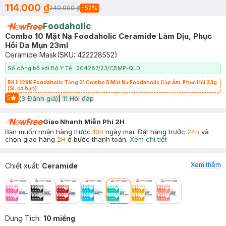
114.000 ₫
240.000 ₫
-
52
%
Foodaholic
Combo 10 Mặt Nạ Foodaholic Ceramide Làm Dịu, Phục
Hồi Da Mụn 23ml
Ceramide Mask
(SKU:
422228552
)
Số công bố với Bộ Y Tế : 204287/23/CBMP-QLD
BILL 129K Foodaholic Tặng 01 Combo 5 Mặt Nạ Foodaholic Cấp Ẩm, Phục Hồi 23g
(SL có hạn)
5
(
3
Đánh giá)
|
11
Hỏi đáp
Start Icon
Giao Nhanh Miễn Phí 2H
Bạn muốn nhận hàng trước
10h
ngày mai. Đặt hàng trước
24h
và
chọn giao hàng
2H
ở bước thanh toán.
Xem chi tiết
Xem thêm
Chiết xuất
:
Ceramide
Dung Tích
:
10 miếng