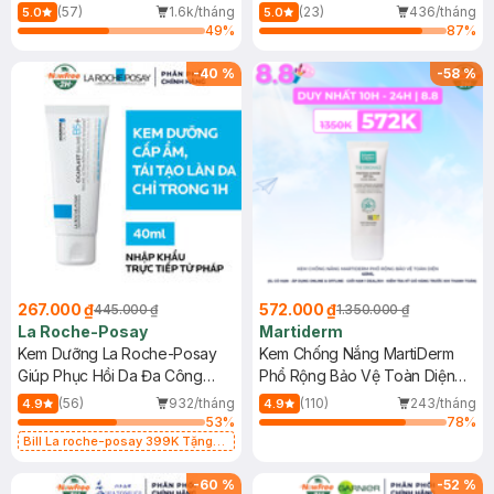
Dầu 500ml
(Mới)
(57)
1.6k/tháng
(23)
436/tháng
5.0
5.0
49
%
87
%
-
40
%
-
58
%
267.000 ₫
572.000 ₫
445.000 ₫
1.350.000 ₫
La Roche-Posay
Martiderm
Kem Dưỡng La Roche-Posay
Kem Chống Nắng MartiDerm
Giúp Phục Hồi Da Đa Công
Phổ Rộng Bảo Vệ Toàn Diện
Dụng 40ml
40ml
(56)
932/tháng
(110)
243/tháng
4.9
4.9
53
%
78
%
Bill La roche-posay 399K Tặng
Gel rửa mặt da dầu nhạy cảm 50ml
(SL có hạn)
-
60
%
-
52
%