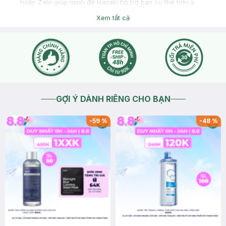
hoặc Zalo giúp mình để Hasaki hỗ trợ bạn cụ thể hơn ạ
2026-05-04
Thích
0
Xem tất cả
GỢI Ý DÀNH RIÊNG CHO BẠN
-
59
%
-
48
%