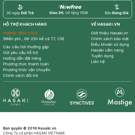
return
nowfree
price
HỖ TRỢ KHÁCH HÀNG
VỀ HASAKI.VN
Hotline:
1800 6324
Giới thiệu Hasaki.vn
(Miễn phí , 08-22h kể cả T7, CN)
Chính sách bảo mật
Điều khoản sử dụng
Các câu hỏi thường gặp
Hasaki cẩm nang
Gửi yêu cầu hỗ trợ
Tuyển dụng
Hướng dẫn đặt hàng
Liên hệ
Phương thức thanh toán
Phương thức vận chuyển
Chính sách đổi trả
Synctives
Clinic
Dermahair
Mastige
Bản quyền © 2016 Hasaki.vn
Công Ty cổ phần HASAKI VIETNAM