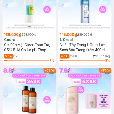
139.000 ₫
145.000 ₫
298.000 ₫
289.000 ₫
Cosrx
L'Oreal
Gel Rửa Mặt Cosrx Tràm Trà,
Nước Tẩy Trang L'Oreal Làm
0.5% BHA Có Độ pH Thấp
Sạch Sâu Trang Điểm 400ml
150ml
(173)
(298)
916/tháng
5.0
4.8
7
%
8
%
-
59
%
-
39
%