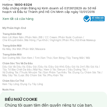
Hotline:
1800 6324
Giấy chứng nhận Đăng ký Kinh doanh số 0313612829 do Sở Kế
hoạch và Đầu tư Thành phố Hồ Chí Minh cấp ngày 13/01/2016
Xem tất cả cửa hàng
Mỹ Phẩm High-End
Trang Điểm Mặt
Kem Lót
/
Kem Nền
/
Phấn Nền
/
BB / CC Cream
/
Phấn Nước Cushion
/
Che Khuyết Điểm
/
Má Hồng
/
Tạo Khối / Highlight
/
Phấn Phủ
/
Xịt Khoá Makeup
Trang Điểm Mắt
Kẻ Mày
/
Kẻ Mắt
/
Phấn Mắt
/
Mascara
Trang Điểm Môi
Son Dưỡng Môi
/
Son Kem / Tint
/
Son Thỏi
/
Son Bóng
/
Tẩy Trang Mắt / Môi
Chăm Sóc Tóc Và Da Đầu
Dầu Gội Và Dầu Xả
/
Dầu Gội
/
Dầu Xả
/
Dầu Gội Khô
/
Dầu Gội Xả 2in1
/
Bộ Gội Xả
/
Tẩy Tế Bào Chết Da Đầu
/
Mặt Nạ / Kem Ủ Tóc
/
Serum / Dầu Dưỡng Tóc
/
Xịt Dưỡng Tóc
/
Thuốc Nhuộm Tóc
/
Sản Phẩm Tạo Kiểu Tóc
/
Dụng Cụ Chăm Sóc Tóc
/
Máy Sấy Tóc
/
Lược
/
Bộ Chăm Sóc Tóc
/
Phụ Kiện Tóc
Chăm Sóc Cơ Thể
Kem Tẩy Lông
/
Dụng Cụ Tẩy Lông
Nước Hoa
Nước Hoa Nữ
/
Nước Hoa Nam
/
Nước Hoa Cao Cấp
/
Xịt Thơm Toàn Thân
/
Nước Hoa Vùng Kín
Notice about cookies usage
BIỂU NGỮ COOKIE
Chăm Sóc Cá Nhân
Chúng tôi quan tâm đến quyền riêng tư của bạn.
Chống Muỗi
/
Khẩu Trang
/
Máy Massage
/
Mặt Nạ Xông Hơi
/
Nước Rửa Tay
/