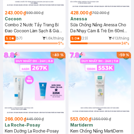
243.000 ₫
428.000 ₫
590.000 ₫
702.000 ₫
Cocoon
Anessa
Combo 2 Nước Tẩy Trang Bí
Sữa Chống Nắng Anessa Cho
Đao Cocoon Làm Sạch & Giảm
Da Nhạy Cảm & Trẻ Em 60ml
Dầu 500ml
(Mới)
(57)
1.6k/tháng
(23)
413/tháng
5.0
5.0
5
%
34
%
-
40
%
-
59
%
266.000 ₫
553.000 ₫
445.000 ₫
1.350.000 ₫
La Roche-Posay
Martiderm
Kem Dưỡng La Roche-Posay
Kem Chống Nắng MartiDerm