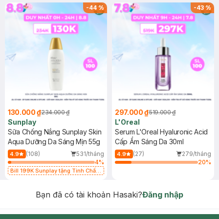
-
44
%
-
43
%
130.000 ₫
297.000 ₫
234.000 ₫
519.000 ₫
Sunplay
L'Oreal
Sữa Chống Nắng Sunplay Skin
Serum L'Oreal Hyaluronic Acid
Aqua Dưỡng Da Sáng Mịn 55g
Cấp Ẩm Sáng Da 30ml
(108)
531/tháng
(27)
279/tháng
4.9
4.9
4
%
20
%
Bill 199K Sunplay tặng Tinh Chất
Chống Nắng 7g trị giá 30K (SL có
hạn)
Bạn đã có tài khoản Hasaki?
Đăng nhập