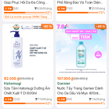
Giúp Phục Hồi Da Đa Công
Phổ Rộng Bảo Vệ Toàn Diện
Dụng 40ml
40ml
(56)
936/tháng
(110)
251/tháng
4.9
4.9
52
%
75
%
Bill La roche-posay 399K Tặng
Gel rửa mặt da dầu nhạy cảm 50ml
(SL có hạn)
-
60
%
-
49
%
82.000 ₫
107.000 ₫
205.000 ₫
209.000 ₫
Hatomugi
Garnier
Sữa Tắm Hatomugi Dưỡng Ẩm
Nước Tẩy Trang Garnier Dành
Chiết Xuất Ý Dĩ 800ml
Cho Da Dầu Và Mụn 400ml
(Mới)
(123)
714/tháng
(69)
1.1k/tháng
4.9
4.9
52
%
4
%