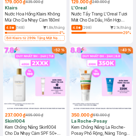
179.000 ₫
129.000 ₫
435.000 ₫
249.000 ₫
Klairs
L'Oreal
Nước Hoa Hồng Klairs Không
Nước Tẩy Trang L'Oreal Tươi
Mùi Cho Da Nhạy Cảm 180ml
Mát Cho Da Dầu, Hỗn Hợp
400ml
(148)
1.8k/tháng
(298)
2.1k/tháng
4.8
4.8
4
%
29
%
Bill Klairs từ 299k Tặng Mặt Nạ
Làm Dịu Da & Kiểm Soát Dầu Nhờn
25ml (SL Có Hạn)
-
52
%
-
43
%
237.000 ₫
350.000 ₫
495.000 ₫
610.000 ₫
Skin1004
La Roche-Posay
Kem Chống Nắng Skin1004
Kem Chống Nắng La Roche-
Cho Da Nhạy Cảm SPF 50+
Posay Phổ Rộng, Nâng Tông