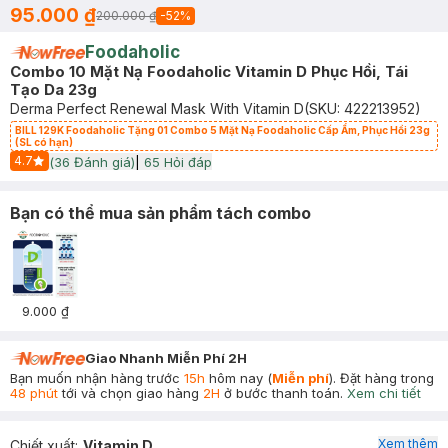
95.000 ₫
200.000 ₫
-
52
%
Foodaholic
Combo 10 Mặt Nạ Foodaholic Vitamin D Phục Hồi, Tái
Tạo Da 23g
Derma Perfect Renewal Mask With Vitamin D
(SKU:
422213952
)
BILL 129K Foodaholic Tặng 01 Combo 5 Mặt Nạ Foodaholic Cấp Ẩm, Phục Hồi 23g
(SL có hạn)
4.7
(
36
Đánh giá)
|
65
Hỏi đáp
Start Icon
Bạn có thể mua sản phẩm tách combo
9.000 ₫
Giao Nhanh Miễn Phí 2H
Bạn muốn nhận hàng trước
15h
hôm nay (
Miễn phí
). Đặt hàng trong
48 phút
tới và chọn giao hàng
2H
ở bước thanh toán.
Xem chi tiết
Xem thêm
Chiết xuất
:
Vitamin D