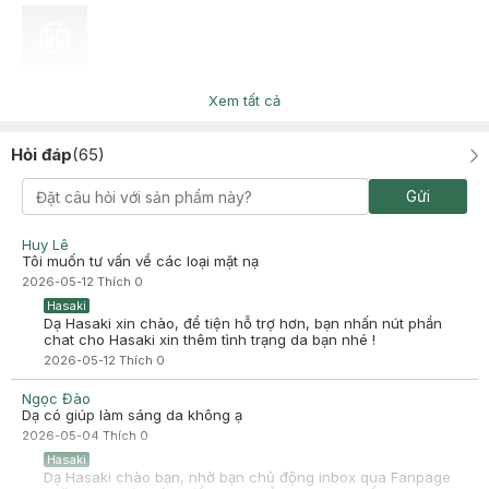
Như Huỳnh
Đã mua hàng
Xem tất cả
2023-10-18
Hỏi đáp
(
65
)
Gửi
Huy Lê
Tôi muốn tư vấn về các loại mặt nạ
2026-05-12
Thích
0
Hasaki
Dạ Hasaki xin chào, để tiện hỗ trợ hơn, bạn nhấn nút phần
chat cho Hasaki xin thêm tình trạng da bạn nhé !
2026-05-12
Thích
0
Ngọc Đào
Dạ có giúp làm sáng da không ạ
2026-05-04
Thích
0
Hasaki
Dạ Hasaki chào bạn, nhờ bạn chủ động inbox qua Fanpage