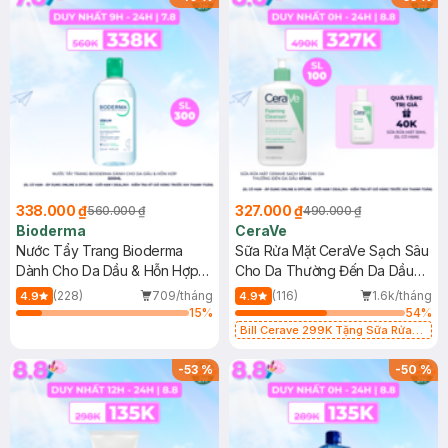
338.000 ₫
327.000 ₫
560.000 ₫
490.000 ₫
Bioderma
CeraVe
Nước Tẩy Trang Bioderma
Sữa Rửa Mặt CeraVe Sạch Sâu
Dành Cho Da Dầu & Hỗn Hợp
Cho Da Thường Đến Da Dầu
500ml
473ml
(228)
709/tháng
(116)
1.6k/tháng
4.9
4.9
15
%
54
%
Bill Cerave 299K Tặng Sữa Rửa
Mặt Cerave 30ml (SL có hạn)
-
53
%
-
50
%