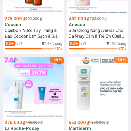
275.000 ₫
432.000 ₫
590.000 ₫
702.000 ₫
Cocoon
Anessa
Combo 2 Nước Tẩy Trang Bí
Sữa Chống Nắng Anessa Cho
Đao Cocoon Làm Sạch & Giảm
Da Nhạy Cảm & Trẻ Em 60ml
Dầu 500ml
(Mới)
(57)
1.4k/tháng
(23)
410/tháng
5.0
5.0
75
%
33
%
-
38
%
-
59
%
278.000 ₫
553.000 ₫
445.000 ₫
1.350.000 ₫
La Roche-Posay
Martiderm