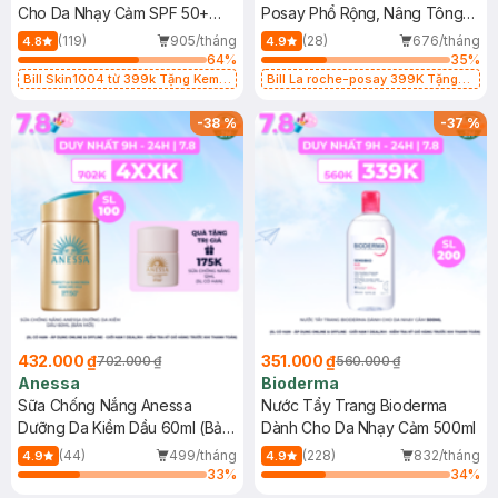
Cho Da Nhạy Cảm SPF 50+
Posay Phổ Rộng, Nâng Tông
50ml
Kiềm Dầu 50ml
(119)
905/tháng
(28)
676/tháng
4.8
4.9
64
%
35
%
Bill Skin1004 từ 399k Tặng Kem
Bill La roche-posay 399K Tặng
Chống Nắng Cho Da Nhạy Cảm
Gel rửa mặt da dầu nhạy cảm 50ml
SPF 50+ 20ml (SL Có Hạn)
(SL có hạn)
-
38
%
-
37
%
432.000 ₫
351.000 ₫
702.000 ₫
560.000 ₫
Anessa
Bioderma
Sữa Chống Nắng Anessa
Nước Tẩy Trang Bioderma
Dưỡng Da Kiềm Dầu 60ml (Bản
Dành Cho Da Nhạy Cảm 500ml
Mới)
(44)
499/tháng
(228)
832/tháng
4.9
4.9
33
%
34
%