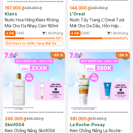
197.000 ₫
144.000 ₫
435.000 ₫
249.000 ₫
Klairs
L'Oreal
Nước Hoa Hồng Klairs Không
Nước Tẩy Trang L'Oreal Tươi
Mùi Cho Da Nhạy Cảm 180ml
Mát Cho Da Dầu, Hỗn Hợp
400ml
(148)
1.6k/tháng
(298)
1.9k/tháng
4.8
4.8
39
%
64
%
Bill Klairs từ 299k Tặng Mặt Nạ
Làm Dịu Da & Kiểm Soát Dầu Nhờn
25ml (SL Có Hạn)
-
46
%
-
38
%
266.000 ₫
381.000 ₫
495.000 ₫
610.000 ₫
Skin1004
La Roche-Posay
Kem Chống Nắng Skin1004
Kem Chống Nắng La Roche-