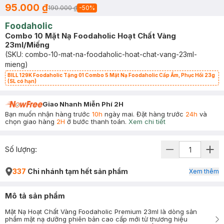
95.000 ₫
190.000 ₫
-
50
%
Foodaholic
Combo 10 Mặt Nạ Foodaholic Hoạt Chất Vàng
23ml/Miếng
(SKU:
combo-10-mat-na-foodaholic-hoat-chat-vang-23ml-
mieng
)
BILL 129K Foodaholic Tặng 01 Combo 5 Mặt Nạ Foodaholic Cấp Ẩm, Phục Hồi 23g
(SL có hạn)
Giao Nhanh Miễn Phí 2H
Bạn muốn nhận hàng trước
10h
ngày mai. Đặt hàng trước
24h
và
chọn giao hàng
2H
ở bước thanh toán.
Xem chi tiết
Số lượng:
337
Chi nhánh tạm hết sản phẩm
Xem thêm
Mô tả sản phẩm
Mặt Nạ Hoạt Chất Vàng Foodaholic Premium 23ml là dòng sản
phẩm mặt nạ dưỡng phiên bản cao cấp mới từ thương hiệu