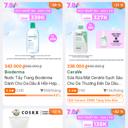
-
39
%
-
31
%
343.000 ₫
338.000 ₫
560.000 ₫
490.000 ₫
Bioderma
CeraVe
Nước Tẩy Trang Bioderma
Sữa Rửa Mặt CeraVe Sạch Sâu
Dành Cho Da Dầu & Hỗn Hợp
Cho Da Thường Đến Da Dầu
500ml
473ml
(228)
698/tháng
(116)
1.5k/tháng
4.9
4.9
44
%
88
%
Bill Cerave 299K Tặng Sữa Rửa
Mặt Cerave 30ml (SL có hạn)
-
53
%
-
42
%