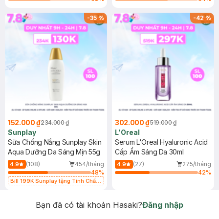
-
35
%
-
42
%
152.000 ₫
302.000 ₫
234.000 ₫
519.000 ₫
Sunplay
L'Oreal
Sữa Chống Nắng Sunplay Skin
Serum L'Oreal Hyaluronic Acid
Aqua Dưỡng Da Sáng Mịn 55g
Cấp Ẩm Sáng Da 30ml
(108)
454/tháng
(27)
275/tháng
4.9
4.9
48
%
42
%
Bill 199K Sunplay tặng Tinh Chất
Chống Nắng 7g trị giá 30K (SL có
hạn)
Bạn đã có tài khoản Hasaki?
Đăng nhập