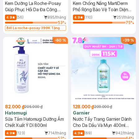
Kem Dưỡng La Roche-Posay
Kem Chống Nắng MartiDerm
Giúp Phục Hồi Da Đa Công
Phổ Rộng Bảo Vệ Toàn Diện
Dụng 40ml
40ml
(56)
895/tháng
(110)
251/tháng
4.9
4.9
53
%
75
%
Bill La roche-posay 399K Tặng
Gel rửa mặt da dầu nhạy cảm 50ml
(SL có hạn)
-
60
%
-
39
%
82.000 ₫
128.000 ₫
205.000 ₫
209.000 ₫
Hatomugi
Garnier
Sữa Tắm Hatomugi Dưỡng Ẩm
Nước Tẩy Trang Garnier Dành
Chiết Xuất Ý Dĩ 800ml
Cho Da Dầu Và Mụn 400ml
(Mới)
(123)
714/tháng
(69)
942/tháng
4.9
4.9
52
%
64
%