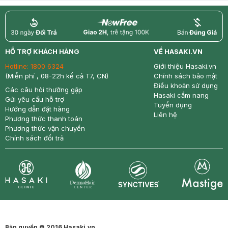
return
nowfree
price
HỖ TRỢ KHÁCH HÀNG
VỀ HASAKI.VN
Hotline:
1800 6324
Giới thiệu Hasaki.vn
(Miễn phí , 08-22h kể cả T7, CN)
Chính sách bảo mật
Điều khoản sử dụng
Các câu hỏi thường gặp
Hasaki cẩm nang
Gửi yêu cầu hỗ trợ
Tuyển dụng
Hướng dẫn đặt hàng
Liên hệ
Phương thức thanh toán
Phương thức vận chuyển
Chính sách đổi trả
Synctives
Clinic
Dermahair
Mastige
Bản quyền © 2016 Hasaki.vn