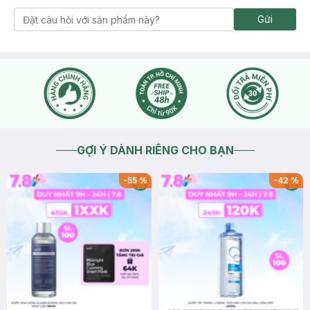
Gửi
GỢI Ý DÀNH RIÊNG CHO BẠN
-
55
%
-
42
%