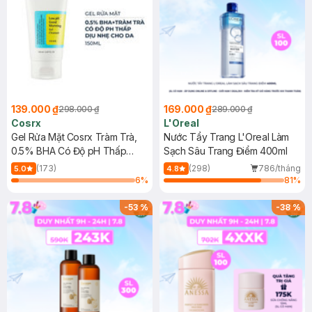
139.000 ₫
169.000 ₫
298.000 ₫
289.000 ₫
Cosrx
L'Oreal
Gel Rửa Mặt Cosrx Tràm Trà,
Nước Tẩy Trang L'Oreal Làm
0.5% BHA Có Độ pH Thấp
Sạch Sâu Trang Điểm 400ml
150ml
(173)
(298)
786/tháng
5.0
4.8
6
%
81
%
-
53
%
-
38
%