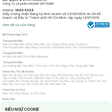
Công Ty cổ phần HASAKI VIETNAM
Hotline:
1800 6324
Giấy chứng nhận Đăng ký Kinh doanh số 0313612829 do Sở Kế
hoạch và Đầu tư Thành phố Hồ Chí Minh cấp ngày 13/01/2016
Xem tất cả cửa hàng
Mỹ Phẩm High-End
Trang Điểm Mặt
Kem Lót
/
Kem Nền
/
Phấn Nền
/
BB / CC Cream
/
Phấn Nước Cushion
/
Che Khuyết Điểm
/
Má Hồng
/
Tạo Khối / Highlight
/
Phấn Phủ
/
Xịt Khoá Makeup
Trang Điểm Mắt
Kẻ Mày
/
Kẻ Mắt
/
Phấn Mắt
/
Mascara
Trang Điểm Môi
Son Dưỡng Môi
/
Son Kem / Tint
/
Son Thỏi
/
Son Bóng
/
Tẩy Trang Mắt / Môi
Chăm Sóc Tóc Và Da Đầu
Dầu Gội Và Dầu Xả
/
Dầu Gội
/
Dầu Xả
/
Dầu Gội Khô
/
Dầu Gội Xả 2in1
/
Bộ Gội Xả
/
Tẩy Tế Bào Chết Da Đầu
/
Mặt Nạ / Kem Ủ Tóc
/
Serum / Dầu Dưỡng Tóc
/
Xịt Dưỡng Tóc
/
Thuốc Nhuộm Tóc
/
Sản Phẩm Tạo Kiểu Tóc
/
Dụng Cụ Chăm Sóc Tóc
/
Máy Sấy Tóc
/
Lược
/
Bộ Chăm Sóc Tóc
/
Phụ Kiện Tóc
Chăm Sóc Cơ Thể
Kem Tẩy Lông
/
Dụng Cụ Tẩy Lông
Nước Hoa
Nước Hoa Nữ
/
Nước Hoa Nam
/
Nước Hoa Cao Cấp
/
Xịt Thơm Toàn Thân
/
Nước Hoa Vùng Kín
Notice about cookies usage
BIỂU NGỮ COOKIE
Chăm Sóc Cá Nhân