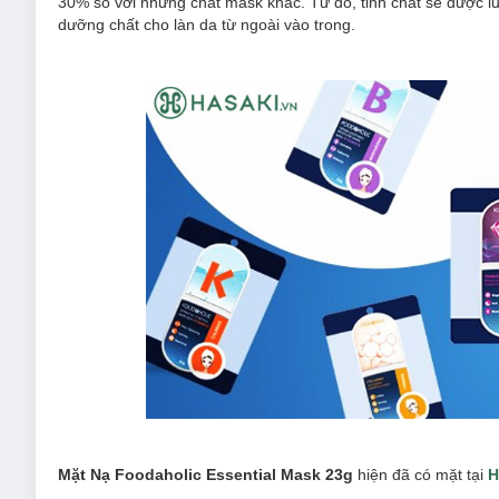
30% so với những chất mask khác. Từ đó, tinh chất sẽ được lư
dưỡng chất cho làn da từ ngoài vào trong.
Mặt Nạ Foodaholic Essential Mask 23g
hiện đã có mặt tại
H