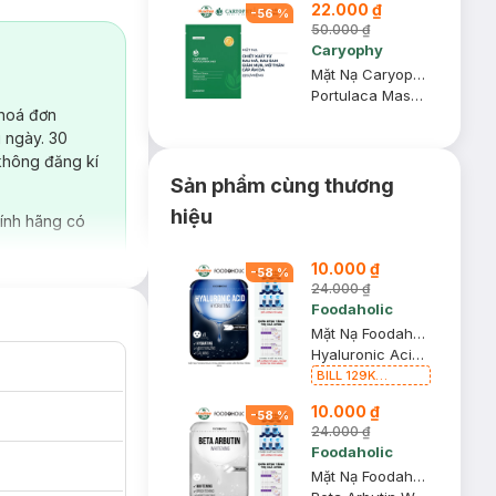
22.000 ₫
-
56
%
50.000 ₫
Caryophy
Mặt Nạ Caryophy Làm Giảm Mụn, Thâm & Dưỡng Ẩm Da 22g
Portulaca Mask Sheet 3in1
 hoá đơn
 ngày. 30
không đăng kí
Sản phẩm cùng thương
hiệu
ính hãng có
10.000 ₫
-
58
%
24.000 ₫
Foodaholic
Mặt Nạ Foodaholic Hyaluronic Acid Cấp Ẩm Đa Tầng 23ml
Hyaluronic Acid Hydrating Mask
BILL 129K
Foodaholic Tặng
10.000 ₫
01 Combo 5 Mặt
-
58
%
Nạ Foodaholic
24.000 ₫
Cấp Ẩm, Phục Hồi
Foodaholic
23g (SL có hạn)
Mặt Nạ Foodaholic Arbutin Dưỡng Sáng & Làm Đều Màu Da 23ml