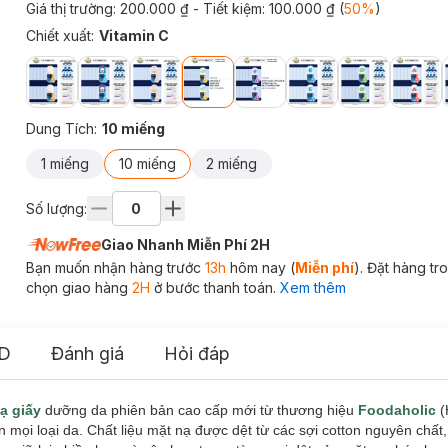
Giá thị trường:
200.000 ₫
- Tiết kiệm:
100.000 ₫
(
50
%
)
Chiết xuất
:
Vitamin C
Dung Tích
:
10 miếng
1 miếng
10 miếng
2 miếng
Số lượng:
Giao Nhanh Miễn Phí 2H
Bạn muốn nhận hàng trước
13h
hôm nay (
Miễn phí
). Đặt hàng t
chọn giao hàng
2H
ở bước thanh toán.
Xem thêm
D
Đánh giá
Hỏi đáp
ạ giấy
dưỡng da phiên bản cao cấp mới từ thương hiệu
Foodaholic
(
 mọi loại da. Chất liệu mặt nạ được dệt từ các sợi cotton nguyên chất