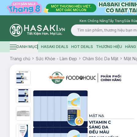
Kem Chống Nắng
Tẩy Trang
Sữa Rửa
Logo
DANH MỤC
HASAKI DEALS
HOT DEALS
THƯƠNG HIỆU
HÀNG 
Hamburger icon
Trang chủ
Sức Khỏe - Làm Đẹp
Chăm Sóc Da Mặt
Mặt N