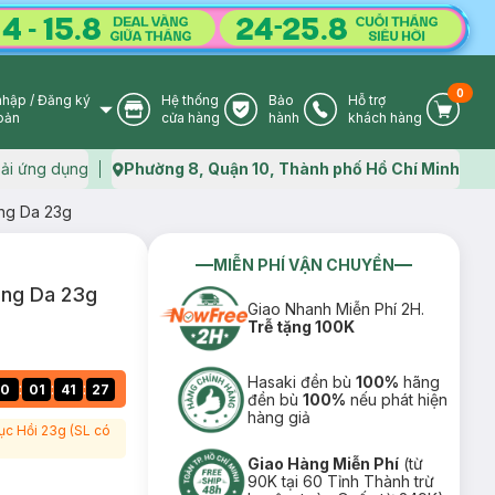
0
nhập
/
Đăng ký
Hệ thống
Bảo
Hỗ trợ
User Icon
Store Icon
Warranty Icon
Phone Icon
Cart I
oản
cửa hàng
hành
khách hàng
ải ứng dụng
Phường 8, Quận 10, Thành phố Hồ Chí Minh
Map icon
ng Da 23g
MIỄN PHÍ VẬN CHUYỂN
áng Da 23g
Giao Nhanh Miễn Phí 2H.
Trễ tặng 100K
Hasaki đền bù
100%
hãng
:
:
:
0
01
41
26
đền bù
100%
nếu phát hiện
hàng giả
c Hồi 23g (SL có
Giao Hàng Miễn Phí
(từ
90K tại 60 Tỉnh Thành trừ