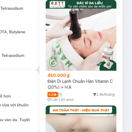
, Tetrasodium
EDTA, Butylene
, Tetrasodium
450.000 ₫
Điện Di Lạnh Chuẩn Hàn Vitamin C
(20%) + H.A
(1)
2.9k/tháng
5.0
ốt hơn.
1 Lần
|
60 phút
Timer Gray Icon
o vừa với khuôn
u vào da. Tuyệt