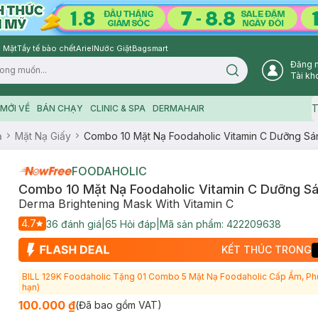
 Mặt
Tẩy tế bào chết
Ariel
Nước Giặt
Bagsmart
Đăng 
Search icon
Tài kh
T
MỚI VỀ
BÁN CHẠY
CLINIC & SPA
DERMAHAIR
ạ
Mặt Nạ Giấy
Combo 10 Mặt Nạ Foodaholic Vitamin C Dưỡng Sá
FOODAHOLIC
Combo 10 Mặt Nạ Foodaholic Vitamin C Dưỡng S
Derma Brightening Mask With Vitamin C
4.7
36
đánh giá
|
65
Hỏi đáp
|
Mã sản phẩm:
422209638
KẾT THÚC TRONG
BILL 129K Foodaholic Tặng 01 Combo 5 Mặt Nạ Foodaholic Cấp Ẩm, Phụ
hạn)
100.000 ₫
(Đã bao gồm VAT)