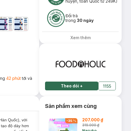
huyện, toàn Quốc từ 249K)
Đổi trả
trong
30 ngày
Xem thêm
rong
42 phút
tới và
Theo dõi
+
1155
Sản phẩm xem cùng
207.000 ₫
Hàn Quốc), với
-
35
%
319.000 ₫
, tạo độ dày hơn
Naruko