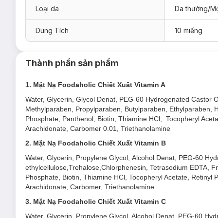
Loại da
Da thường/Mọ
Dung Tích
10 miếng
Thành phần sản phẩm
1.
Mặt Nạ Foodaholic Chiết Xuất Vitamin A
Water, Glycerin, Glycol
Denat, PEG-60 Hydrogenated Castor Oil
Methylparaben
, Propylparaben, Butylparaben, Ethylparaben, H
Phosphate, Panthenol, Biotin, Thiamine HCl, Tocopheryl Acetat
Arachidonate, Carbomer 0.01, Triethanolamine
2. Mặt Nạ Foodaholic Chiết Xuất Vitamin B
Water,
Glycerin,
Propylene Glycol,
Alcohol Denat,
PEG-60 Hydr
ethylcellulose,
Trehalose,
Chlorphenesin,
Tetrasodium EDTA,
F
Phosphate,
Biotin,
Thiamine HCl, Tocopheryl Acetate, Retinyl P
Arachidonate, Carbomer, Triethanolamine.
3. Mặt Nạ Foodaholic Chiết Xuất
Vitamin
C
Water, Glycerin, Propylene Glycol, Alcohol Denat, PEG-60 Hyd