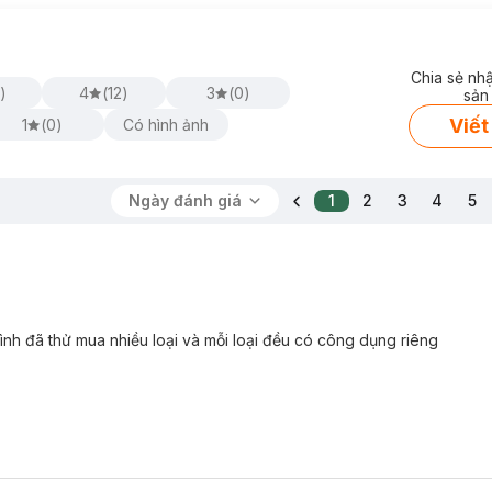
Chia sẻ nh
)
4
(
12
)
3
(
0
)
sản
Viết
1
(
0
)
Có hình ảnh
Ngày đánh giá
1
2
3
4
5
ình đã thử mua nhiều loại và mỗi loại đều có công dụng riêng