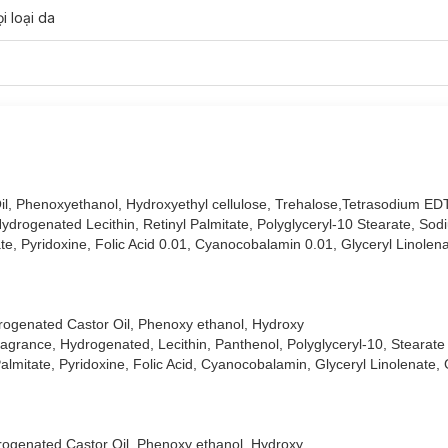
i loại da
, Phenoxyethanol, Hydroxyethyl cellulose, Trehalose,Tetrasodium ED
ydrogenated Lecithin, Retinyl Palmitate,
Polyglyceryl-10 Stearate, Sod
e, Pyridoxine, Folic Acid 0.01, Cyanocobalamin 0.01, Glyceryl Linolena
ogenated Castor Oil,
Phenoxy ethanol,
Hydroxy
ragrance,
Hydrogenated, Lecithin,
Panthenol,
Polyglyceryl-10, Stearat
almitate, Pyridoxine, Folic Acid, Cyanocobalamin, Glyceryl Linolenate, 
rogenated Castor Oil, Phenoxy ethanol, Hydroxy