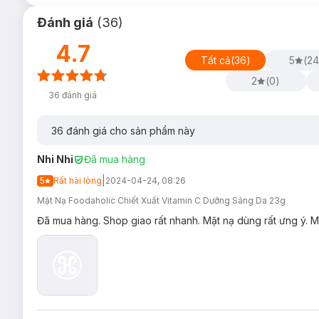
Đánh giá
(
36
)
4.7
Tất cả
(
36
)
5
(
24
2
(
0
)
36
đánh giá
36
đánh giá cho sản phẩm này
Nhi Nhi
Đã mua hàng
|
5
Rất hài lòng
2024-04-24, 08:26
Mặt Nạ Foodaholic Chiết Xuất Vitamin C Dưỡng Sáng Da 23g
Đã mua hàng. Shop giao rất nhanh. Mặt nạ dùng rất ưng ý. M