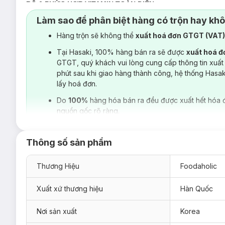
BỘ 6 PHỨC HỢP VITAMIN TOÀN DIỆN:
Làm sao để phân biệt hàng có trộn hay kh
Mặt Nạ Foodaholic Chiết Xuất Vitamin A:
làm mờ nếp 
Mặt Nạ Foodaholic Chiết Xuất Vitamin B:
cân bằng độ
Hàng trộn sẽ không thể
xuất hoá đơn GTGT (VAT
Mặt Nạ Foodaholic Chiết Xuất
Vitamin C:
dưỡng sáng
Tại Hasaki, 100% hàng bán ra sẽ được
xuất hoá 
GTGT, quý khách vui lòng cung cấp thông tin xuất
Mặt Nạ Foodaholic Chiết Xuất Vitamin D:
kiểm soát 
phút sau khi giao hàng thành công, hệ thống Hasa
Mặt Nạ Foodaholic Chiết Xuất Vitamin E:
cấp nước, d
lấy hoá đơn.
Mặt Nạ Foodaholic Chiết Xuất Vitamin K:
kháng viêm,
Do
100%
hàng hóa bán ra đều được xuất hết hóa 
nguồn gốc rõ ràng.
Thông số sản phẩm
Thương Hiệu
Foodaholic
Xuất xứ thương hiệu
Hàn Quốc
Nơi sản xuất
Korea