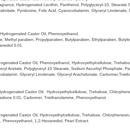
grance, Hydrogenated Lecithin, Panthenol, Polyglyceryl-10, Stearate
almitate, Pyridoxine, Folic Acid, Cyanocobalamin, Glyceryl Linolenate, 
0 Hydrogenated Castor Oil, Phenoxyethanol,
e, Methyl paraben, Propylparaben, Butylparaben, Ethylparaben, Butyle
anediol 0.01
rogenated Castor Oil, Phenoxyethanol, Hydroxyethylcellulose, Trehalos
yl Acetate, Polyglyceryl-10 Stearate, Sodium Ascorbyl Phosphate, Pan
ocobalamin, Glyceryl Linolenate, Glyceryl Arachidonate, Carbomer,Triet
Hydrogenated Castor Oil, Hydroxyethylcellulose, Trehalose, Chlorphen
nadione 0.01, Carbomer, Triethanolamine, Phenoxyethanol.
rogenated Castor Oil, Hydroxyethylcellulose, Trehalose, Chlorphenesin
 Phenoxyethanol, 1,2-Hexanediol, Pearl Extract.