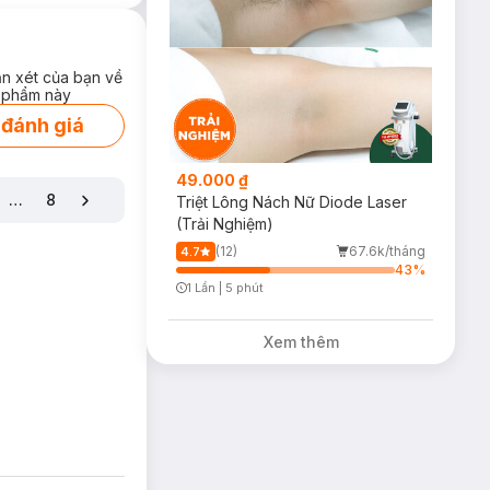
ận xét của bạn về
 phẩm này
 đánh giá
49.000 ₫
…
8
Triệt Lông Nách Nữ Diode Laser
(Trải Nghiệm)
(12)
67.6k/tháng
4.7
43
%
1 Lần
|
5 phút
Timer Gray Icon
Xem thêm