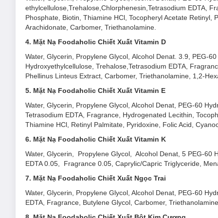
ethylcellulose,Trehalose,Chlorphenesin,Tetrasodium EDTA, Fra
Phosphate, Biotin, Thiamine HCl, Tocopheryl Acetate Retinyl, P
Arachidonate, Carbomer, Triethanolamine.
4. Mặt Nạ Foodaholic Chiết Xuất
Vitamin D
Water, Glycerin, Propylene Glycol, Alcohol Denat. 3.9, PEG-6
Hydroxyethylcellulose, Trehalose,Tetrasodium EDTA, Fragranc
Phellinus Linteus Extract, Carbomer, Triethanolamine, 1,2-Hex
5. Mặt Nạ Foodaholic Chiết Xuất
Vitamin E
Water, Glycerin, Propylene Glycol, Alcohol Denat, PEG-60 Hyd
Tetrasodium EDTA, Fragrance, Hydrogenated Lecithin, Tocopher
Thiamine HCl, Retinyl Palmitate, Pyridoxine, Folic Acid, Cyan
6. Mặt Nạ Foodaholic Chiết Xuất
Vitamin K
Water, Glycerin, Propylene Glycol, Alcohol Denat, 5 PEG-60 
EDTA 0.05, Fragrance 0.05, Caprylic/Capric Triglyceride, Me
7. Mặt Nạ Foodaholic Chiết Xuất Ngọc Trai
Water, Glycerin, Propylene Glycol, Alcohol Denat, PEG-60 Hyd
EDTA, Fragrance, Butylene Glycol, Carbomer, Triethanolamine,
8. Mặt Nạ Foodaholic Chiết Xuất Bột Kim Cương