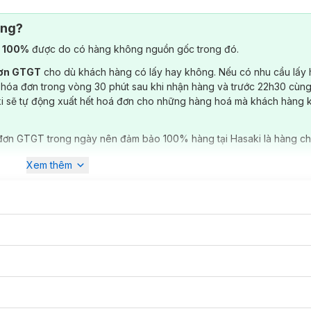
ông?
nhăn, ngăn ngừa lão hoá da.
 ẩm, điều tiết bã nhờn, làm dịu da, giảm kích ứng.
) 100%
được do có hàng không nguồn gốc trong đó.
, làm đều màu da.
đơn GTGT
cho dù khách hàng có lấy hay không. Nếu có nhu cầu lấy
 hóa đơn trong vòng 30 phút sau khi nhận hàng và trước 22h30 cùng
dầu thừa, ngăn ngừa và hỗ trợ làm giảm mụn.
ki sẽ tự động xuất hết hoá đơn cho những hàng hoá mà khách hàng 
ưỡng ẩm sâu, giảm tình trạng da khô thô ráp.
 giảm sưng mụn, hỗ trợ phục hồi và tái tạo làn da tổn thương.
đơn GTGT trong ngày nên đảm bảo 100% hàng tại Hasaki là hàng ch
Xem thêm