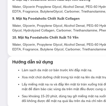
Water, Glycerin Propylene Glycol, Alcohol Denat, PEG-60 Hydr
EDTA, Fragrance, ButyleneGlycol, Carbomer, Triethanolamine
9. Mặt Nạ Foodaholic Chiết Xuất Collagen
Water, Glycerin, Propylene Glycol, Alcohol Denat, PEG-60 Hyd
Glycol, Hydrolyzed Collagen, Carbomer, Triethanolamine, Phe
BỘ 4 THÀNH PHẦN QUÝ GIÚP TÁI SINH LÀN DA:
10. Mặt Nạ Foodaholic Chiết Xuất Tổ Yến
Mặt Nạ Foodaholic Chiết Xuất Ngọc Trai:
dưỡng sáng
Water, Glycerin, Propylene Glycol, Alcohol Denat, PEG-60 Hyd
Mặt Nạ Foodaholic Chiết Xuất Bột Kim Cương:
dưỡn
EDTA, Fragrance, Butylene Glycol, Carbomer, Triethanolamine,
Mặt Nạ Foodaholic Chiết Xuất Collagen:
hỗ trợ nâng 
Hướng dẫn sử dụng
Mặt Nạ Foodaholic Chiết Xuất Tổ Yến:
cấp nước, hỗ 
Làm sạch da mặt cơ bản trước khi đắp mặt nạ.
Xoa một chút dưỡng chất trong túi mặt nạ lên da mặt t
Lấy miếng mặt nạ ra và đắp lên mặt từ trán xuống trải
mặt để đảm bảo các vùng da trên mặt đều được cung c
Sau khoảng 15-20 phút, dùng tay gỡ miếng mặt nạ xuốn
đối không được để mặt nạ quá lâu trên da mà chỉ nên đ