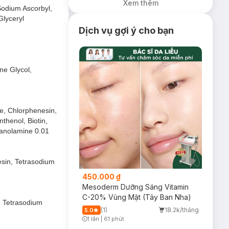
Xem thêm
Nạ Foodaholic
 Sodium Ascorbyl,
Cấp Ẩm, Phục Hồi
Glyceryl
23g (SL có hạn)
Dịch vụ gợi ý cho bạn
ne Glycol,
e, Chlorphenesin,
thenol, Biotin,
hanolamine 0.01
esin, Tetrasodium
450.000 ₫
Mesoderm Dưỡng Sáng Vitamin
C-20% Vùng Mặt (Tây Ban Nha)
, Tetrasodium
(1)
18.2k/tháng
5.0
1 lần
|
61 phút
Timer Gray Icon