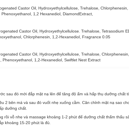
ogenated Castor Oil, Hydroxyethylcellulose, Trehalose, Chlorphenesin
, Phenoxyethanol, 1,2 Hexanediol, DiamondExtract,
rogenated Castor Oil, Hydroxyethylcellulose. Trehalose, Tetrasodium 
noxyethanol, Chlorphenesin, 1,2-Hexanediol, Fragrance 0.05
 - da căng bóng.
rogenated Castor Oil, Hydroxyethylcellulose, Trehalose, Chlorphenesin
g sáng - ẩm mịn da.
 Phenoxyethanol, 1,2-Hexanediol, Swiftlet Nest Extract
cơ, ngăn ngừa lão hoá, se khít lỗ chân lông.
trợ nâng cơ, ngăn ngừa lão hoá da.
rước sau đó mới đắp mặt nạ lên để tăng độ ẩm và hấp thụ dưỡng chất t
 đều 2 bên má và sau đó vuốt nhẹ xuống cằm. Căn chỉnh mặt nạ sao ch
ấp dưỡng chất.
g rồi vỗ nhẹ và massage khoảng 1-2 phút để dưỡng chất thẩm thấu sâ
ắp khoảng 15-20 phút là đủ.