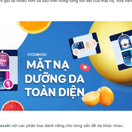
u giữ lại nhiều hơn và sâu hơn trong từng sợi dệt của mặt nạ, hứa hẹn
asaki
với các phân loại dành riêng cho từng vấn đề da khác nhau: