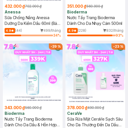
432.000 ₫
351.000 ₫
702.000 ₫
560.000 ₫
Anessa
Bioderma
Sữa Chống Nắng Anessa
Nước Tẩy Trang Bioderma
Dưỡng Da Kiềm Dầu 60ml (Bản
Dành Cho Da Nhạy Cảm 500ml
Mới)
(44)
499/tháng
(228)
832/tháng
4.9
4.9
34
%
93
%
-
39
%
-
23
%
343.000 ₫
378.000 ₫
560.000 ₫
490.000 ₫
Bioderma
CeraVe
Nước Tẩy Trang Bioderma
Sữa Rửa Mặt CeraVe Sạch Sâu
Dành Cho Da Dầu & Hỗn Hợp
Cho Da Thường Đến Da Dầu