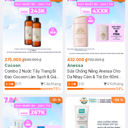
275.000 ₫
432.000 ₫
590.000 ₫
702.000 ₫
Cocoon
Anessa
Combo 2 Nước Tẩy Trang Bí
Sữa Chống Nắng Anessa Cho
Đao Cocoon Làm Sạch & Giảm
Da Nhạy Cảm & Trẻ Em 60ml
Dầu 500ml
(Mới)
(57)
1.4k/tháng
(23)
410/tháng
5.0
5.0
75
%
34
%
-
31
%
-
59
%