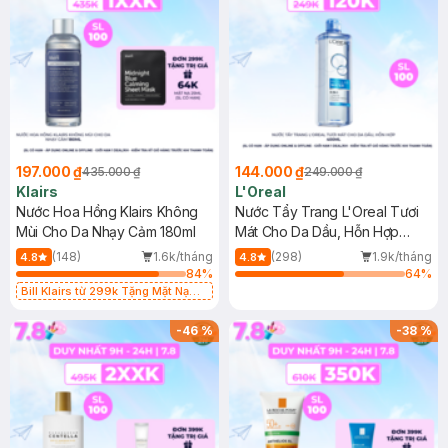
197.000 ₫
144.000 ₫
435.000 ₫
249.000 ₫
Klairs
L'Oreal
Nước Hoa Hồng Klairs Không
Nước Tẩy Trang L'Oreal Tươi
Mùi Cho Da Nhạy Cảm 180ml
Mát Cho Da Dầu, Hỗn Hợp
400ml
(148)
1.6k/tháng
(298)
1.9k/tháng
4.8
4.8
84
%
64
%
Bill Klairs từ 299k Tặng Mặt Nạ
Làm Dịu Da & Kiểm Soát Dầu Nhờn
25ml (SL Có Hạn)
-
46
%
-
38
%