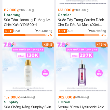
82.000 ₫
133.000 ₫
205.000 ₫
209.000 ₫
Hatomugi
Garnier
Sữa Tắm Hatomugi Dưỡng Ẩm
Nước Tẩy Trang Garnier Dành
Chiết Xuất Ý Dĩ 800ml
Cho Da Dầu Và Mụn 400ml
(Mới)
(123)
714/tháng
(69)
907/tháng
4.9
4.9
52
%
64
%
-
35
%
-
42
%
152.000 ₫
302.000 ₫
234.000 ₫
519.000 ₫
Sunplay
L'Oreal
Sữa Chống Nắng Sunplay Skin
Serum L'Oreal Hyaluronic Acid