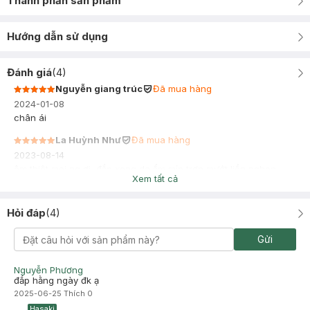
Thành phần sản phẩm
Hướng dẫn sử dụng
Đánh giá
(
4
)
Nguyễn giang trúc
Đã mua hàng
2024-01-08
chân ái
La Huỳnh Như
Đã mua hàng
2023-08-14
êm thiệt mọi ng ơi, đắp xong da ẩm mịn trơn mướt liền nghen
Xem tất cả
Hỏi đáp
(
4
)
Gửi
Nguyễn Phương
đắp hằng ngày đk ạ
2025-06-25
Thích
0
Hasaki