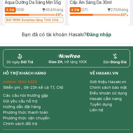
Aqua Dưỡng Da Sáng Mịn 55g
Cấp Ẩm Sáng Da 30ml
(108)
454/tháng
(27)
275/tháng
4.9
4.9
48
%
46
%
Bill 199K Sunplay tặng Tinh Chất
Chống Nắng 7g trị giá 30K (SL có
hạn)
Bạn đã có tài khoản Hasaki?
Đăng nhập
return
nowfree
price
HỖ TRỢ KHÁCH HÀNG
VỀ HASAKI.VN
Hotline:
1800 6324
Giới thiệu Hasaki.vn
(Miễn phí , 08-22h kể cả T7, CN)
Chính sách bảo mật
Điều khoản sử dụng
Các câu hỏi thường gặp
Hasaki cẩm nang
Gửi yêu cầu hỗ trợ
Tuyển dụng
Hướng dẫn đặt hàng
Liên hệ
Phương thức thanh toán
Phương thức vận chuyển
Chính sách đổi trả