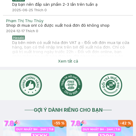
Dạ bạn nên đắp sản phẩm 2-3 lần trên tuần ạ
2025-06-25
Thích
0
Phạm Thị Thu Thủy
Shop ơi mua onl có được xuất hoá đơn đỏ không shop
2024-12-17
Thích
0
Hasaki
Dạ bên mình có xuất hóa đơn VAT ạ - Đối với đơn mua tại cửa
hàng, bạn có thể nhập link trên bill để xuất hóa đơn. Chỉ có
giá trị xuất trong ngày trước 22h - Đối với đơn online, bạn
nhập thông tin xuất hóa đơn khi đặt hàng tại web/app luôn
nhé. Hóa đơn khi có bên mình sẽ gửi qua mail cá nhận bạn
Xem tất cả
nhé ( tầm 5-10 ngày làm việc, không kể cuối tuần và lễ ) sau
khi đơn completed • Không xuất hóa đơn cho các đơn hàng
mua các loại phiếu quà tặng (Phiếu mua hàng Hasaki)
2024-12-17
Thích
0
GỢI Ý DÀNH RIÊNG CHO BẠN
-
55
%
-
42
%