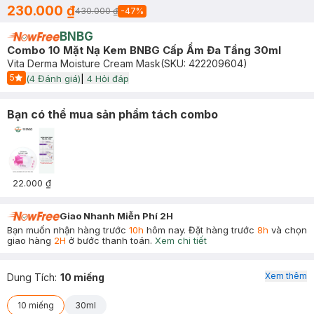
230.000 ₫
430.000 ₫
-
47
%
BNBG
Combo 10 Mặt Nạ Kem BNBG Cấp Ẩm Đa Tầng 30ml
Vita Derma Moisture Cream Mask
(SKU:
422209604
)
5
(
4
Đánh giá)
|
4
Hỏi đáp
Start Icon
Bạn có thể mua sản phẩm tách combo
22.000 ₫
Giao Nhanh Miễn Phí 2H
Bạn muốn nhận hàng trước
10h
hôm nay. Đặt hàng trước
8h
và chọn
giao hàng
2H
ở bước thanh toán.
Xem chi tiết
Xem thêm
Dung Tích
:
10 miếng
10 miếng
30ml