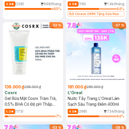
500ml
473ml
(228)
698/tháng
(116)
1.4k/tháng
4.9
4.9
95
%
64
%
Bill Cerave 299K Tặng Sữa Rửa
Mặt Cerave 30ml (SL có hạn)
-
53
%
-
37
%
139.000 ₫
181.000 ₫
298.000 ₫
289.000 ₫
Cosrx
L'Oreal
Gel Rửa Mặt Cosrx Tràm Trà,
Nước Tẩy Trang L'Oreal Làm
0.5% BHA Có Độ pH Thấp
Sạch Sâu Trang Điểm 400ml
150ml
(173)
(298)
734/tháng
5.0
4.8
7
%
64
%
-
53
%
-
38
%