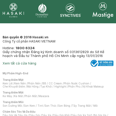
Synctives
Clinic
Dermahair
Mastige
Bản quyền © 2016 Hasaki.vn
Công Ty cổ phần HASAKI VIETNAM
Hotline:
1800 6324
Giấy chứng nhận Đăng ký Kinh doanh số 0313612829 do Sở Kế
hoạch và Đầu tư Thành phố Hồ Chí Minh cấp ngày 13/01/2016
Xem tất cả cửa hàng
Mỹ Phẩm High-End
Trang Điểm Mặt
Kem Lót
/
Kem Nền
/
Phấn Nền
/
BB / CC Cream
/
Phấn Nước Cushion
/
Che Khuyết Điểm
/
Má Hồng
/
Tạo Khối / Highlight
/
Phấn Phủ
/
Xịt Khoá Makeup
Trang Điểm Mắt
Kẻ Mày
/
Kẻ Mắt
/
Phấn Mắt
/
Mascara
Trang Điểm Môi
Son Dưỡng Môi
/
Son Kem / Tint
/
Son Thỏi
/
Son Bóng
/
Tẩy Trang Mắt / Môi
Chăm Sóc Tóc Và Da Đầu
Dầu Gội Và Dầu Xả
/
Dầu Gội
/
Dầu Xả
/
Dầu Gội Khô
/
Dầu Gội Xả 2in1
/
Bộ Gội Xả
/