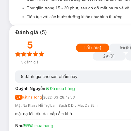
Thư giãn trong 15 - 20 phút, sau đó gỡ mặt nạ ra và vỗ
Tiếp tục với các bước dưỡng khác như bình thường.
Đánh giá
(
5
)
5
Tất cả
(
5
)
5
(
5
2
(
0
)
5
đánh giá
5
đánh giá cho sản phẩm này
Quỳnh Nguyễn
Đã mua hàng
|
5
Rất hài lòng
2022-03-28, 12:53
Mặt Nạ Klairs Hỗ Trợ Làm Sạch & Dịu Mát Da 25ml
mặt nạ tốt. dịu da. cấp ẩm khá.
Như
Đã mua hàng