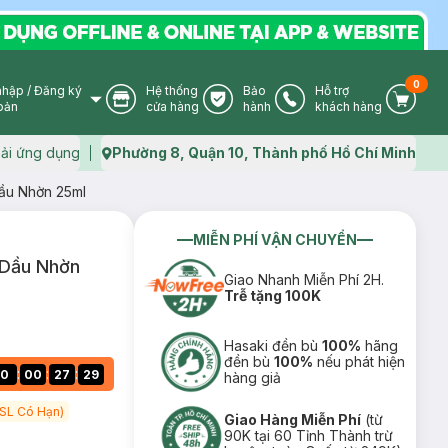
0
nhập
/
Đăng ký
Hệ thống
Bảo
Hỗ trợ
User Icon
Store Icon
Warranty Icon
Phone Icon
Cart I
oản
cửa hàng
hành
khách hàng
ải ứng dụng
Phường 8, Quận 10, Thành phố Hồ Chí Minh
Map icon
Dầu Nhờn 25ml
MIỄN PHÍ VẬN CHUYỂN
 Dầu Nhờn
Giao Nhanh Miễn Phí 2H.
Trễ tặng 100K
Hasaki đền bù
100%
hãng
đền bù
100%
nếu phát hiện
:
:
:
0
00
27
28
hàng giả
lairs từ 299k Tặng Mặt Nạ Làm Dịu Da & Kiểm Soát Dầu Nhờn 25ml (SL Có Hạn)
Giao Hàng Miễn Phí
(từ
90K tại 60 Tỉnh Thành trừ