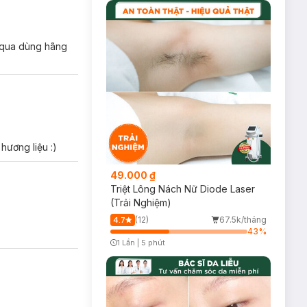
n qua dùng hãng
àn toàn thư giãn
hương liệu :)
49.000 ₫
Triệt Lông Nách Nữ Diode Laser
(Trải Nghiệm)
(12)
67.5k/tháng
4.7
43
%
1 Lần
|
5 phút
Timer Gray Icon