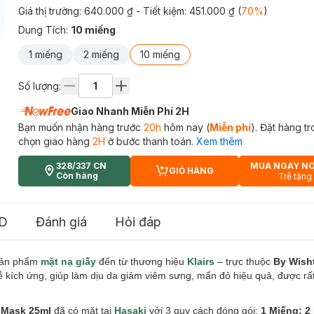
Giá thị trường:
640.000 ₫
- Tiết kiệm:
451.000 ₫
(
70
%
)
Dung Tích
:
10 miếng
1 miếng
2 miếng
10 miếng
Số lượng:
Giao Nhanh Miễn Phí 2H
Bạn muốn nhận hàng trước
20h
hôm nay (
Miễn phí
). Đặt hàng t
chọn giao hàng
2H
ở bước thanh toán.
Xem thêm
328/337 CN
MUA NGAY N
GIỎ HÀNG
CART PLUS ICON
Còn hàng
Trễ tặng
D
Đánh giá
Hỏi đáp
sản phẩm
mặt nạ giấy
đến từ thương hiệu
Klairs
– trực thuộc
By Wish
 kích ứng, giúp làm dịu da giảm viêm sưng, mẩn đỏ hiệu quả, được rất
t Mask 25ml
đã có mặt tại
Hasaki
với 3 quy cách đóng gói:
1 Miếng; 2