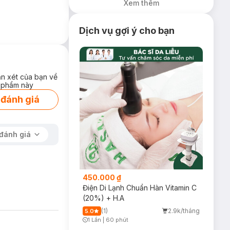
Xem thêm
Soát Dầu Nhờn
25ml (SL Có Hạn)
Dịch vụ gợi ý cho bạn
ận xét của bạn về
 phẩm này
 đánh giá
đánh giá
450.000 ₫
Điện Di Lạnh Chuẩn Hàn Vitamin C
(20%) + H.A
(1)
2.9k/tháng
5.0
1 Lần
|
60 phút
Timer Gray Icon