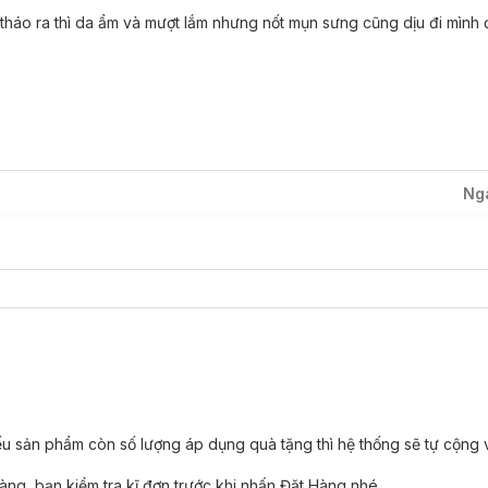
 tháo ra thì da ẩm và mượt lắm nhưng nốt mụn sưng cũng dịu đi mình
ue Calming Sheet Mask:
rên da nhanh chóng, làm dịu tình trạng kích ứng và mẩn đỏ da.
tác dụng giảm kích ứng da, giảm sưng viêm cho da nhờn mụn.
Ng
 giảm mụn đầu đen cho da.
ết nhẹ nhàng, điều tiết bã nhờn dư thừa và hỗ trợ se khít lỗ chân lông.
oải mái và duy trì độ ẩm trong thời gian dài.
Blue Calming Sheet Mask:
ớt.
ếu sản phẩm còn số lượng áp dụng quà tặng thì hệ thống sẽ tự cộng
ng, bạn kiểm tra kĩ đơn trước khi nhấn Đặt Hàng nhé.