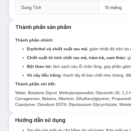
Hàng ngày, làn da của chúng ta đều phải tiếp xúc với nhiều nh
Dung Tích
10 miếng
nắng mặt trời, bụi bẩn, không khí ô nhiễm, căng thẳng trong
giảm bớt các kích ứng da là rất quan trọng để duy trì một làn
Mặt Nạ Klairs Làm Dịu Da & Kiểm Soát Dầu Nhờn 25ml
sẽ 
Thành phần sản phẩm
chứa các thành phần làm dịu da hiệu quả, mang lại sự thoải má
Thành phần chính:
Bên cạnh đó, mặt nạ còn chứa thành phần bột than tre giúp t
Erythritol
và chiết xuất rau má:
giảm nhiệt độ trên da
Chiết xuất từ tinh chất rau má, tràm trà, cam thảo:
gi
Bột than tre:
làm sạch sâu lỗ chân lông, góp phần giả
Vỏ cây liễu trắng:
thanh tẩy tế bào chết nhẹ nhàng, điều
Thành phần chi tiết:
Water, Butylene Glycol, Methylpropanediol, Glycereth-26, 1,2-He
Carrageenan, Betaine, Allantoin, Ethylhexylglycerin, Propanedi
Copolymer, Disodium EDTA, Dipotassium Glycyrrhizate, Melaleuca
Hướng dẫn sử dụng
Sau khi rửa mặt và cân bằng da với toner, tháo mặt nạ r