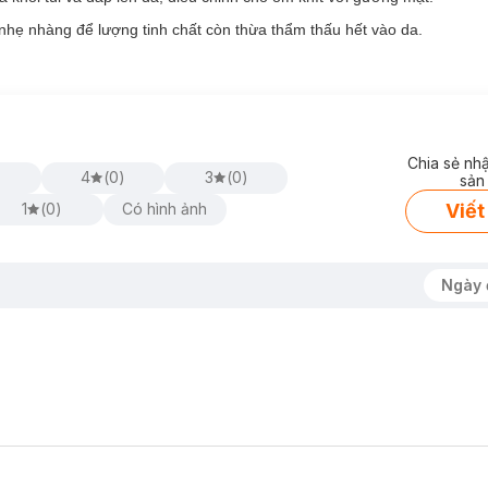
 nhẹ nhàng để lượng tinh chất còn thừa thẩm thấu hết vào da.
Chia sẻ nh
)
4
(
0
)
3
(
0
)
sản
Viết
1
(
0
)
Có hình ảnh
Ngày 