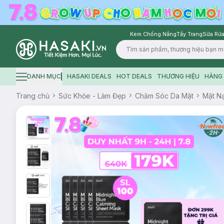
Kem Chống Nắng
Tẩy Trang
Sữa Rửa
Logo
DANH MỤC
HASAKI DEALS
HOT DEALS
THƯƠNG HIỆU
HÀNG 
Hamburger icon
Trang chủ
Sức Khỏe - Làm Đẹp
Chăm Sóc Da Mặt
Mặt N