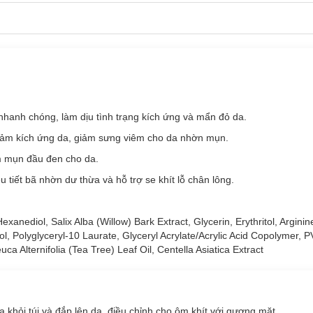
ân tố gây kích ứng da, kể cả từ bên trong lẫn bên ngoài môi trường nh
 công việc/học tập dẫn đến stress oxy hóa… Do đó mà việc chăm sóc là
 da khỏe mạnh.
là giải pháp lý tưởng dành cho bạn. Đây là sản phẩm nổi bật của dòng
i và dễ chịu cho da ngay tức thì.
ạo nên màu đen đặc trưng của mặt nạ và làm sạch sâu lỗ chân lông.
 nhanh chóng, làm dịu tình trạng kích ứng và mẩn đỏ da.
ảm kích ứng da, giảm sưng viêm cho da nhờn mụn.
m mụn đầu đen cho da.
 tiết bã nhờn dư thừa và hỗ trợ se khít lỗ chân lông.
xanediol, Salix Alba (Willow) Bark Extract, Glycerin, Erythritol, Argini
ol, Polyglyceryl-10 Laurate, Glyceryl Acrylate/Acrylic Acid Copolymer,
 Alternifolia (Tea Tree) Leaf Oil, Centella Asiatica Extract
a khỏi túi và đắp lên da, điều chỉnh cho ôm khít với gương mặt.