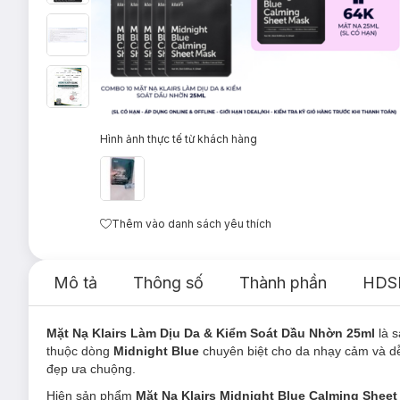
Hình ảnh thực tế từ khách hàng
Thêm vào danh sách yêu thích
Mô tả
Thông số
Thành phần
HDS
Mặt Nạ Klairs Làm Dịu Da & Kiểm Soát Dầu Nhờn 25ml
là 
thuộc dòng
Midnight Blue
chuyên biệt cho da nhạy cảm và dễ
đẹp ưa chuộng.
Hiện sản phẩm
Mặt Nạ Klairs Midnight Blue Calming Shee