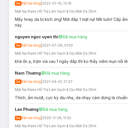
|
5
Rất hài lòng
2022-01-10, 13:16
Mặt Nạ Klairs Hỗ Trợ Làm Sạch & Dịu Mát Da 25ml
Mấy hnay da bị kích ứng! Mới đắp 1 mặt nạ! Mê luôn! Cấp ẩ
này
nguyen ngoc uyen thi
Đã mua hàng
Mặt Nạ Klairs Midnight Blue Calming Sheet Mask
được làm 
|
5
Rất hài lòng
2021-07-06, 01:52
cho làn da trong suốt quá trình đắp.
Mặt Nạ Klairs Hỗ Trợ Làm Sạch & Dịu Mát Da 25ml
Mặt Nạ Klairs Midnight Blue Calming Sheet Ma
khá ổn ạ, trộm vía sau 1 ngày đắp thì ko thấy viêm mụn nỗi lê
Sản phẩm thích hợp cho mọi loại da, kể cả da nhạy cảm
Đối tượng sử dụng Mặt Nạ Klairs Midnight Bl
Nam Thương
Đã mua hàng
Da
mụn
, mụn đầu đen/sợi bã nhờn.
|
5
Rất hài lòng
2021-04-01, 17:37
Da có
lỗ chân lông
to.
Mặt Nạ Klairs Hỗ Trợ Làm Sạch & Dịu Mát Da 25ml
Thích, ẩm mượt, cực kỳ dịu nhẹ, da nhạy cảm dùng là chuẩn
Da
nhạy cảm, kích ứng
, mẩn đỏ.
Da mệt mỏi và thiếu sức sống.
Lan Phương
Đã mua hàng
Da cần làm dịu và làm mát nhanh chóng.
|
5
Rất hài lòng
2020-11-28, 11:20
Da sau khi đi nắng, da nóng rát do tiếp xúc với ánh nắng 
Mặt Nạ Klairs Hỗ Trợ Làm Sạch & Dịu Mát Da 25ml