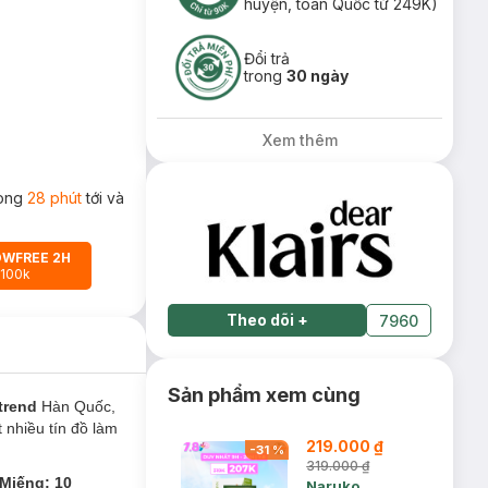
huyện, toàn Quốc từ 249K)
Đổi trả
trong
30 ngày
Xem thêm
rong
28 phút
tới và
OWFREE 2H
 100k
Theo dõi
+
7960
Sản phẩm xem cùng
trend
Hàn Quốc,
 nhiều tín đồ làm
219.000 ₫
-
31
%
319.000 ₫
 Miếng; 10
Naruko