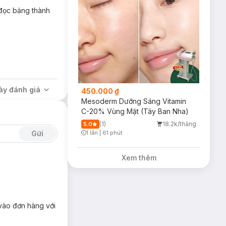
 đọc bảng thành
ày đánh giá
450.000 ₫
Mesoderm Dưỡng Sáng Vitamin
C-20% Vùng Mặt (Tây Ban Nha)
(1)
18.2k/tháng
5.0
Gửi
1 lần
|
61 phút
Timer Gray Icon
Xem thêm
 vào đơn hàng với