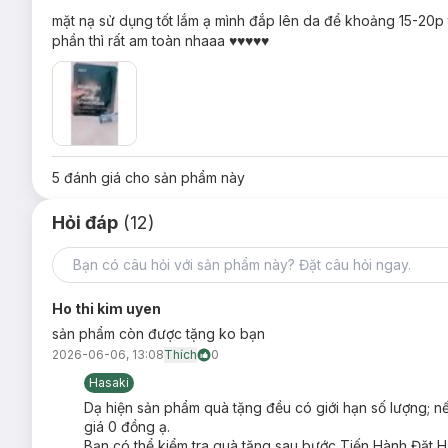
mặt nạ sử dụng tốt lắm ạ mình đắp lên da để khoảng 15-20p
phần thì rất am toàn nhaaa ♥♥♥♥♥
Ưu thế nổi bật của Mặt Nạ Klairs Midnight Bl
Erythritol
và chiết xuất rau má
sẽ làm giảm nhiệt độ t
Chiết xuất từ tinh chất rau má, tràm trà, cam thảo
có 
5
đánh giá cho sản phẩm này
Bột than tre
giúp làm sạch sâu lỗ chân lông, góp phần
Hỏi đáp
(12)
Vỏ cây liễu trắng
mang lại hiệu quả thanh tẩy tế bào ch
Chất liệu vải than tre khi đắp lên sẽ giúp da cảm thấy th
Hướng dẫn bảo quản Mặt Nạ Klairs Midnight 
Ho thi kim uyen
Nơi khô ráo, thoáng mát.
sản phẩm còn được tặng ko bạn
Tránh ánh nắng trực tiếp, nơi có nhiệt độ cao hoặc ẩm ư
2026-06-06, 13:08
Thích
0
Hasaki
Dạ hiện sản phẩm quà tặng đều có giới hạn số lượng; n
giá 0 đồng ạ.
Bạn có thể kiểm tra quà tặng sau bước Tiến Hành Đặt Hà