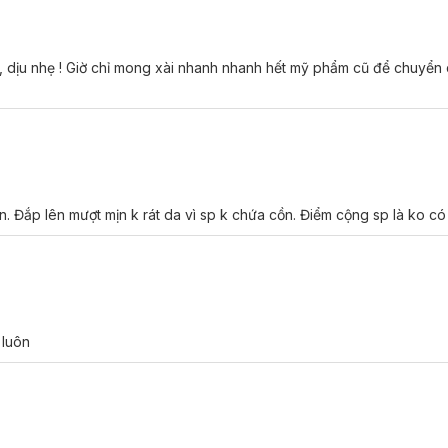
m, dịu nhẹ ! Giờ chỉ mong xài nhanh nhanh hết mỹ phẩm cũ để chuyể
từ chất liệu mềm mại và ôm khít vào gương mặt, giúp tạo cảm giác ho
sk phù hợp với loại da nào?
n. Đắp lên mượt mịn k rát da vì sp k chứa cồn. Điểm cộng sp là ko có 
.
ue Calming Sheet Mask:
 luôn
mặt trời trong thời gian dài.