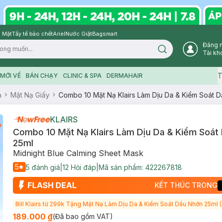
 Mặt
Tẩy tế bào chết
Ariel
Nước Giặt
Bagsmart
Đăng 
Search icon
Tài kh
T
MỚI VỀ
BÁN CHẠY
CLINIC & SPA
DERMAHAIR
ạ
Mặt Nạ Giấy
Combo 10 Mặt Nạ Klairs Làm Dịu Da & Kiểm Soát 
KLAIRS
Combo 10 Mặt Nạ Klairs Làm Dịu Da & Kiểm Soát
25ml
Midnight Blue Calming Sheet Mask
5
5
đánh giá
|
12
Hỏi đáp
|
Mã sản phẩm:
422267818
KẾT THÚC TRONG
Bill K
189.000 ₫
(Đã bao gồm VAT)