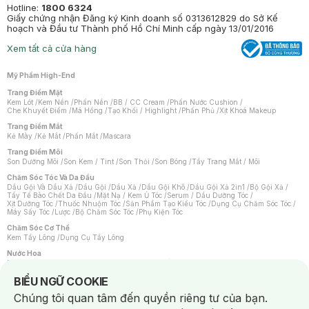
Hotline:
1800 6324
Giấy chứng nhận Đăng ký Kinh doanh số 0313612829 do Sở Kế
hoạch và Đầu tư Thành phố Hồ Chí Minh cấp ngày 13/01/2016
Xem tất cả cửa hàng
Mỹ Phẩm High-End
Trang Điểm Mặt
Kem Lót
/
Kem Nền
/
Phấn Nền
/
BB / CC Cream
/
Phấn Nước Cushion
/
Che Khuyết Điểm
/
Má Hồng
/
Tạo Khối / Highlight
/
Phấn Phủ
/
Xịt Khoá Makeup
Trang Điểm Mắt
Kẻ Mày
/
Kẻ Mắt
/
Phấn Mắt
/
Mascara
Trang Điểm Môi
Son Dưỡng Môi
/
Son Kem / Tint
/
Son Thỏi
/
Son Bóng
/
Tẩy Trang Mắt / Môi
Chăm Sóc Tóc Và Da Đầu
Dầu Gội Và Dầu Xả
/
Dầu Gội
/
Dầu Xả
/
Dầu Gội Khô
/
Dầu Gội Xả 2in1
/
Bộ Gội Xả
/
Tẩy Tế Bào Chết Da Đầu
/
Mặt Nạ / Kem Ủ Tóc
/
Serum / Dầu Dưỡng Tóc
/
Xịt Dưỡng Tóc
/
Thuốc Nhuộm Tóc
/
Sản Phẩm Tạo Kiểu Tóc
/
Dụng Cụ Chăm Sóc Tóc
/
Máy Sấy Tóc
/
Lược
/
Bộ Chăm Sóc Tóc
/
Phụ Kiện Tóc
Chăm Sóc Cơ Thể
Kem Tẩy Lông
/
Dụng Cụ Tẩy Lông
Nước Hoa
Nước Hoa Nữ
/
Nước Hoa Nam
/
Nước Hoa Cao Cấp
/
Xịt Thơm Toàn Thân
/
Nước Hoa Vùng Kín
Notice about cookies usage
BIỂU NGỮ COOKIE
Chăm Sóc Cá Nhân
Chúng tôi quan tâm đến quyền riêng tư của bạn.
Chống Muỗi
/
Khẩu Trang
/
Máy Massage
/
Mặt Nạ Xông Hơi
/
Nước Rửa Tay
/
Sản Phẩm Chăm Sóc Khác
/
Bàn Chải Đánh Răng
/
Bàn Chải Điện
/