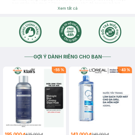
bạn nhấn vào mục " Chat với chúng tôi" để Hasaki hỗ trợ
kiểm tra cho bạn ạ
Xem tất cả
2026-06-10
Thích
0
GỢI Ý DÀNH RIÊNG CHO BẠN
-
55
%
-
43
%
195.000 ₫
143.000 ₫
435.000 ₫
249.000 ₫