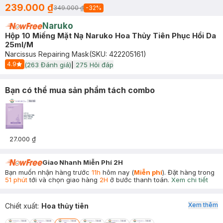
239.000 ₫
349.000 ₫
-
32
%
Naruko
Hộp 10 Miếng Mặt Nạ Naruko Hoa Thủy Tiên Phục Hồi Da
25ml/M
Narcissus Repairing Mask
(SKU:
422205161
)
4.9
(
263
Đánh giá)
|
275
Hỏi đáp
Start Icon
Bạn có thể mua sản phẩm tách combo
27.000 ₫
Giao Nhanh Miễn Phí 2H
Bạn muốn nhận hàng trước
11h
hôm nay (
Miễn phí
). Đặt hàng trong
51 phút
tới và chọn giao hàng
2H
ở bước thanh toán.
Xem chi tiết
Xem thêm
Chiết xuất
:
Hoa thủy tiên