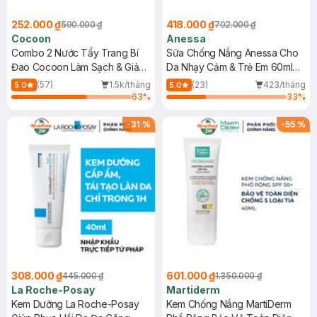
252.000 ₫
418.000 ₫
590.000 ₫
702.000 ₫
Cocoon
Anessa
Combo 2 Nước Tẩy Trang Bí
Sữa Chống Nắng Anessa Cho
Đao Cocoon Làm Sạch & Giảm
Da Nhạy Cảm & Trẻ Em 60ml
Dầu 500ml
(Mới)
(57)
1.5k/tháng
(23)
423/tháng
5.0
5.0
63
%
33
%
-
31
%
-
55
%
308.000 ₫
601.000 ₫
445.000 ₫
1.350.000 ₫
La Roche-Posay
Martiderm
Kem Dưỡng La Roche-Posay
Kem Chống Nắng MartiDerm