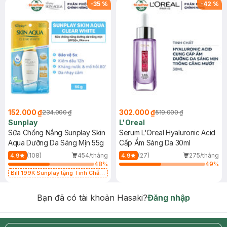
-
35
%
-
42
%
152.000 ₫
302.000 ₫
234.000 ₫
519.000 ₫
Sunplay
L'Oreal
Sữa Chống Nắng Sunplay Skin
Serum L'Oreal Hyaluronic Acid
Aqua Dưỡng Da Sáng Mịn 55g
Cấp Ẩm Sáng Da 30ml
(108)
454/tháng
(27)
275/tháng
4.9
4.9
48
%
49
%
Bill 199K Sunplay tặng Tinh Chất
Chống Nắng 7g trị giá 30K (SL có
hạn)
Bạn đã có tài khoản Hasaki?
Đăng nhập