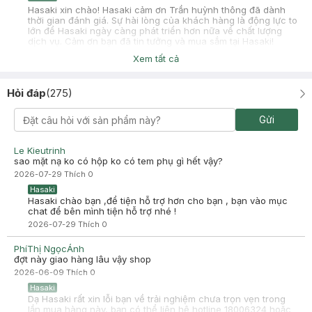
Hasaki xin chào! Hasaki cảm ơn Trần huỳnh thông đã dành
thời gian đánh giá. Sự hài lòng của khách hàng là động lực to
lớn để Hasaki ngày càng phát triển hơn nữa về chất lượng
dịch vụ. Cảm ơn bạn đã tin tưởng và mua sắm tại Hasaki!
Xem tất cả
Hỏi đáp
(
275
)
Nguyen Yen
Đã mua hàng
Gửi
2025-06-26
Cảm giác như hàng fake , sẽ không còn lần sau nữa
Le Kieutrinh
-
2025-06-26
Hasaki
sao mặt nạ ko có hộp ko có tem phụ gì hết vậy?
Hasaki xin chào! Hasaki cảm ơn Nguyen Yen đã dành thời
2026-07-29
Thích
0
gian đánh giá. Sự hài lòng của khách hàng là động lực to lớn
để Hasaki ngày càng phát triển hơn nữa về chất lượng dịch
Hasaki
vụ. Cảm ơn bạn đã tin tưởng và mua sắm tại Hasaki!
Hasaki chào bạn ,để tiện hỗ trợ hơn cho bạn , bạn vào mục
chat để bên mình tiện hỗ trợ nhé !
2026-07-29
Thích
0
PhíThị NgọcÁnh
đợt này giao hàng lâu vậy shop
2026-06-09
Thích
0
Hasaki
Dạ Hasaki rất xin lỗi bạn về trải nghiệm chưa trọn vẹn trong
lần mua hàng này, bạn có thể liên hệ hotline 18006324 hoặc