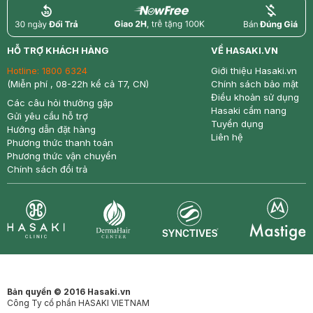
return
nowfree
price
HỖ TRỢ KHÁCH HÀNG
VỀ HASAKI.VN
Hotline:
1800 6324
Giới thiệu Hasaki.vn
(Miễn phí , 08-22h kể cả T7, CN)
Chính sách bảo mật
Điều khoản sử dụng
Các câu hỏi thường gặp
Hasaki cẩm nang
Gửi yêu cầu hỗ trợ
Tuyển dụng
Hướng dẫn đặt hàng
Liên hệ
Phương thức thanh toán
Phương thức vận chuyển
Chính sách đổi trả
Synctives
Clinic
Dermahair
Mastige
Bản quyền © 2016 Hasaki.vn
Công Ty cổ phần HASAKI VIETNAM