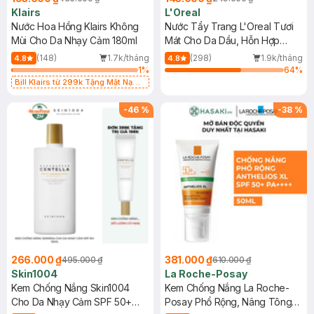
Klairs
L'Oreal
Nước Hoa Hồng Klairs Không
Nước Tẩy Trang L'Oreal Tươi
Mùi Cho Da Nhạy Cảm 180ml
Mát Cho Da Dầu, Hỗn Hợp
400ml
(148)
1.7k/tháng
(298)
1.9k/tháng
4.8
4.8
1
%
64
%
Bill Klairs từ 299k Tặng Mặt Nạ
Làm Dịu Da & Kiểm Soát Dầu Nhờn
25ml (SL Có Hạn)
-
46
%
-
38
%
266.000 ₫
381.000 ₫
495.000 ₫
610.000 ₫
Skin1004
La Roche-Posay
Kem Chống Nắng Skin1004
Kem Chống Nắng La Roche-
Cho Da Nhạy Cảm SPF 50+
Posay Phổ Rộng, Nâng Tông