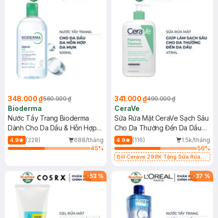
348.000 ₫
341.000 ₫
560.000 ₫
490.000 ₫
Bioderma
CeraVe
Nước Tẩy Trang Bioderma
Sữa Rửa Mặt CeraVe Sạch Sâu
Dành Cho Da Dầu & Hỗn Hợp
Cho Da Thường Đến Da Dầu
500ml
473ml
(228)
688/tháng
(116)
1.5k/tháng
4.9
4.9
45
%
56
%
Bill Cerave 299K Tặng Sữa Rửa
Mặt Cerave 30ml (SL có hạn)
-
53
%
-
37
%