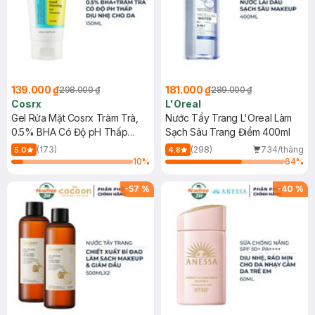
139.000 ₫
181.000 ₫
298.000 ₫
289.000 ₫
Cosrx
L'Oreal
Gel Rửa Mặt Cosrx Tràm Trà,
Nước Tẩy Trang L'Oreal Làm
0.5% BHA Có Độ pH Thấp
Sạch Sâu Trang Điểm 400ml
150ml
(173)
(298)
734/tháng
5.0
4.8
10
%
64
%
-
57
%
-
40
%