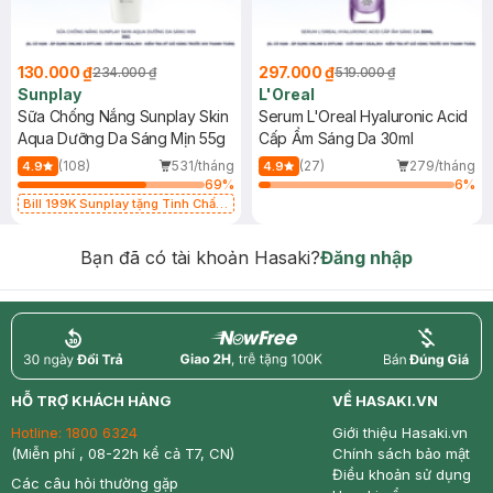
130.000 ₫
297.000 ₫
234.000 ₫
519.000 ₫
Sunplay
L'Oreal
Sữa Chống Nắng Sunplay Skin
Serum L'Oreal Hyaluronic Acid
Aqua Dưỡng Da Sáng Mịn 55g
Cấp Ẩm Sáng Da 30ml
(108)
531/tháng
(27)
279/tháng
4.9
4.9
69
%
6
%
Bill 199K Sunplay tặng Tinh Chất
Chống Nắng 7g trị giá 30K (SL có
hạn)
Bạn đã có tài khoản Hasaki?
Đăng nhập
return
nowfree
price
HỖ TRỢ KHÁCH HÀNG
VỀ HASAKI.VN
Hotline:
1800 6324
Giới thiệu Hasaki.vn
(Miễn phí , 08-22h kể cả T7, CN)
Chính sách bảo mật
Điều khoản sử dụng
Các câu hỏi thường gặp