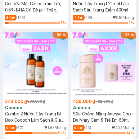
Gel Rửa Mặt Cosrx Tràm Trà,
Nước Tẩy Trang L'Oreal Làm
0.5% BHA Có Độ pH Thấp
Sạch Sâu Trang Điểm 400ml
150ml
(173)
(298)
916/tháng
5.0
4.8
7
%
2
%
-
59
%
-
37
%
243.000 ₫
439.000 ₫
590.000 ₫
702.000 ₫
Cocoon
Anessa
Combo 2 Nước Tẩy Trang Bí
Sữa Chống Nắng Anessa Cho
Đao Cocoon Làm Sạch & Giảm
Da Nhạy Cảm & Trẻ Em 60ml
Dầu 500ml
(Mới)
(57)
1.6k/tháng
(23)
403/tháng
5.0
5.0
52
%
34
%