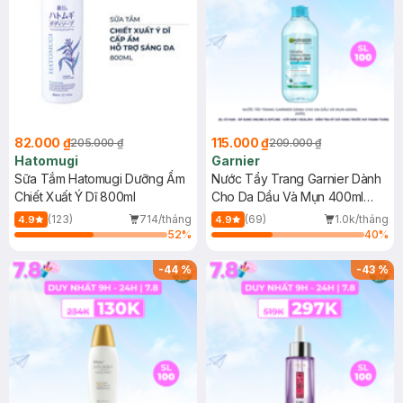
82.000 ₫
115.000 ₫
205.000 ₫
209.000 ₫
Hatomugi
Garnier
Sữa Tắm Hatomugi Dưỡng Ẩm
Nước Tẩy Trang Garnier Dành
Chiết Xuất Ý Dĩ 800ml
Cho Da Dầu Và Mụn 400ml
(Mới)
(123)
714/tháng
(69)
1.0k/tháng
4.9
4.9
52
%
40
%
-
44
%
-
43
%