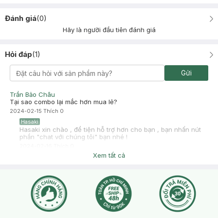
Đánh giá
(
0
)
Hãy là người đầu tiên đánh giá
Hỏi đáp
(
1
)
Gửi
Trần Bảo Châu
Tại sao combo lại mắc hơn mua lẻ?
2024-02-15
Thích
0
Hasaki
Hasaki xin chào , để tiện hỗ trợ hơn cho bạn , bạn nhấn nút
phần "chat với chúng tôi" bạn nhé !
2024-02-16
Thích
0
Xem tất cả