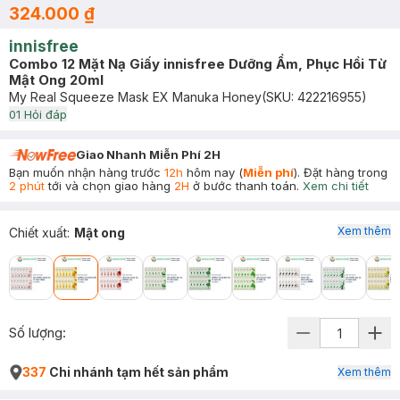
324.000 ₫
innisfree
Combo 12 Mặt Nạ Giấy innisfree Dưỡng Ẩm, Phục Hồi Từ
Mật Ong 20ml
My Real Squeeze Mask EX Manuka Honey
(SKU:
422216955
)
0
1
Hỏi đáp
Giao Nhanh Miễn Phí 2H
Bạn muốn nhận hàng trước
12h
hôm nay (
Miễn phí
). Đặt hàng trong
2 phút
tới và chọn giao hàng
2H
ở bước thanh toán.
Xem chi tiết
Xem thêm
Chiết xuất
:
Mật ong
Số lượng:
337
Chi nhánh tạm hết sản phẩm
Xem thêm