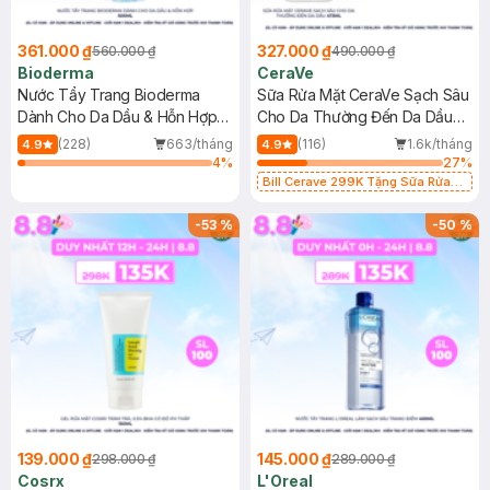
361.000 ₫
327.000 ₫
560.000 ₫
490.000 ₫
Bioderma
CeraVe
Nước Tẩy Trang Bioderma
Sữa Rửa Mặt CeraVe Sạch Sâu
Dành Cho Da Dầu & Hỗn Hợp
Cho Da Thường Đến Da Dầu
500ml
473ml
(228)
663/tháng
(116)
1.6k/tháng
4.9
4.9
4
%
27
%
Bill Cerave 299K Tặng Sữa Rửa
Mặt Cerave 30ml (SL có hạn)
-
53
%
-
50
%
139.000 ₫
145.000 ₫
298.000 ₫
289.000 ₫
Cosrx
L'Oreal