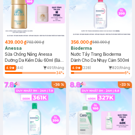
439.000 ₫
356.000 ₫
702.000 ₫
560.000 ₫
Anessa
Bioderma
Sữa Chống Nắng Anessa
Nước Tẩy Trang Bioderma
Dưỡng Da Kiềm Dầu 60ml (Bản
Dành Cho Da Nhạy Cảm 500ml
Mới)
(44)
491/tháng
(228)
820/tháng
4.9
4.9
34
%
6
%
-
36
%
-
33
%