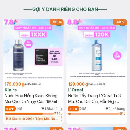
GỢI Ý DÀNH RIÊNG CHO BẠN
-
59
%
-
48
%
179.000 ₫
129.000 ₫
435.000 ₫
249.000 ₫
Klairs
L'Oreal
Nước Hoa Hồng Klairs Không
Nước Tẩy Trang L'Oreal Tươi
Mùi Cho Da Nhạy Cảm 180ml
Mát Cho Da Dầu, Hỗn Hợp
400ml
(148)
1.8k/tháng
(298)
2.1k/tháng
4.8
4.8
77
%
5
%
Bill Klairs từ 299k Tặng Mặt Nạ
Làm Dịu Da & Kiểm Soát Dầu Nhờn
25ml (SL Có Hạn)