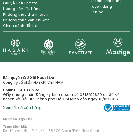
Hasaki cẩm nang
Gửi yêu cầu hỗ trợ
Tuyển dụng
Hướng dẫn đặt hàng
Liên hệ
Phương thức thanh toán
Phương thức vận chuyển
Chính sách đổi trả
Synctives
Clinic
Dermahair
Mastige
Bản quyền © 2016 Hasaki.vn
Công Ty cổ phần HASAKI VIETNAM
Hotline:
1800 6324
Giấy chứng nhận Đăng ký Kinh doanh số 0313612829 do Sở Kế
hoạch và Đầu tư Thành phố Hồ Chí Minh cấp ngày 13/01/2016
Xem tất cả cửa hàng
Mỹ Phẩm High-End
Trang Điểm Mặt
Kem Lót
/
Kem Nền
/
Phấn Nền
/
BB / CC Cream
/
Phấn Nước Cushion
/