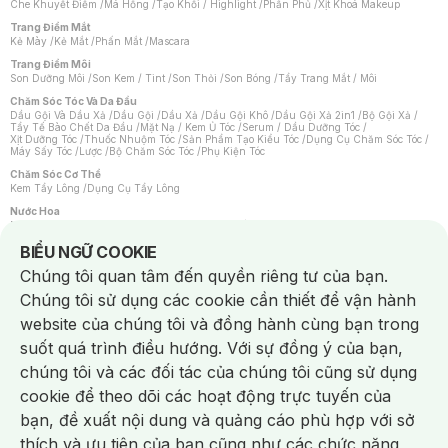
Che Khuyết Điểm
/
Má Hồng
/
Tạo Khối / Highlight
/
Phấn Phủ
/
Xịt Khoá Makeup
Trang Điểm Mắt
Kẻ Mày
/
Kẻ Mắt
/
Phấn Mắt
/
Mascara
Trang Điểm Môi
Son Dưỡng Môi
/
Son Kem / Tint
/
Son Thỏi
/
Son Bóng
/
Tẩy Trang Mắt / Môi
Chăm Sóc Tóc Và Da Đầu
Dầu Gội Và Dầu Xả
/
Dầu Gội
/
Dầu Xả
/
Dầu Gội Khô
/
Dầu Gội Xả 2in1
/
Bộ Gội Xả
/
Tẩy Tế Bào Chết Da Đầu
/
Mặt Nạ / Kem Ủ Tóc
/
Serum / Dầu Dưỡng Tóc
/
Xịt Dưỡng Tóc
/
Thuốc Nhuộm Tóc
/
Sản Phẩm Tạo Kiểu Tóc
/
Dụng Cụ Chăm Sóc Tóc
/
Máy Sấy Tóc
/
Lược
/
Bộ Chăm Sóc Tóc
/
Phụ Kiện Tóc
Chăm Sóc Cơ Thể
Kem Tẩy Lông
/
Dụng Cụ Tẩy Lông
Nước Hoa
Nước Hoa Nữ
/
Nước Hoa Nam
/
Nước Hoa Cao Cấp
/
Xịt Thơm Toàn Thân
/
Nước Hoa Vùng Kín
Notice about cookies usage
BIỂU NGỮ COOKIE
Chăm Sóc Cá Nhân
Chúng tôi quan tâm đến quyền riêng tư của bạn.
Chống Muỗi
/
Khẩu Trang
/
Máy Massage
/
Mặt Nạ Xông Hơi
/
Nước Rửa Tay
/
Sản Phẩm Chăm Sóc Khác
/
Bàn Chải Đánh Răng
/
Bàn Chải Điện
/
Chúng tôi sử dụng các cookie cần thiết để vận hành
Hỗ Trợ Trắng Răng
/
Kem Đánh Răng
/
Máy Tăm Nước
/
Nước Súc Miệng
/
Tăm / Chỉ Nha Khoa
/
Xịt Thơm Miệng
/
Dung Dịch Vệ Sinh
/
Dưỡng Vùng Kín
/
website của chúng tôi và đồng hành cùng bạn trong
Khăn Ướt Vệ Sinh Vùng Kín
/
Băng Vệ Sinh
/
Tampon
/
Bọt Cạo Râu
/
Dao Cạo Râu
/
Máy Cạo Râu
suốt quá trình điều hướng. Với sự đồng ý của bạn,
Vấn Đề Về Da
chúng tôi và các đối tác của chúng tôi cũng sử dụng
Da Dầu / Lỗ Chân Lông To
/
Da Khô / Mất Nước
/
Da Lão Hóa
/
Da Mụn
/
Da Nhạy Cảm / Kích Ứng
/
Da Xỉn Màu
/
Thâm / Nám / Tàn Nhang
/
cookie để theo dõi các hoạt động trực tuyến của
Quầng Thâm & Bọng Mắt
/
Sẹo
/
Viêm Da Cơ Địa
bạn, đề xuất nội dung và quảng cáo phù hợp với sở
Dụng Cụ / Phụ Kiện Chăm Sóc Da
Chat i
Bông Tẩy Trang
/
Khăn Lau Mặt Khô
/
Dụng Cụ / Máy Rửa Mặt
/
Máy Chăm Sóc Da
/
thích và ưu tiên của bạn cũng như các chức năng
Dụng Cụ Chăm Sóc Khác