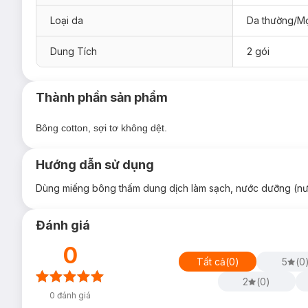
Loại da
Da thường/Mọ
Ưu thế nổi bật của Bông Tẩy Trang Alucos Lu
Dung Tích
2 gói
Miếng bông kích thước lớn
7x7.5cm
với độ dày vừa phải
Thiết kế mặt bông to giúp làm sạch nhanh hơn, tiết kiệ
Dập viền 4 cạnh chắc chắn, hạn chế tình trạng xơ bông 
Thành phần sản phẩm
Hai bề mặt từ viscose giúp bông dai hơn, ít xù bông, k
Bông cotton, sợi tơ không dệt.
Bề mặt bông có thể kéo dãn linh hoạt, tiện lợi khi dùng 
Chất liệu mềm mại, hạn chế ma sát với da, phù hợp cả 
Hướng dẫn sử dụng
Hướng dẫn bảo quản Bông Tẩy Trang Alucos 
Dùng miếng bông thấm dung dịch làm sạch, nước dưỡng (nước t
Bảo quản nơi khô ráo, thoáng mát.
Tránh ánh nắng trực tiếp và nhiệt độ cao.
Đánh giá
Lưu ý:
0
Ngày sản xuất:
Xem trên bao bì sản phẩm.
Tất cả
(
0
)
5
(
0
Hạn sử dụng:
03 năm kể từ ngày sản xuất.
2
(
0
)
0
đánh giá