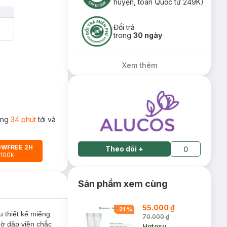
huyện, toàn Quốc từ 249K)
Đổi trả
trong
30 ngày
Xem thêm
rong
34 phút
tới và
OWFREE 2H
Theo dõi
+
0
 100k
Sản phẩm xem cùng
55.000 ₫
-
21
%
 thiết kế miếng
70.000 ₫
hờ dập viền chắc
Hotosu