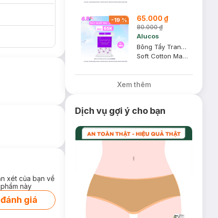
65.000 ₫
-
19
%
80.000 ₫
Alucos
Bông Tẩy Trang Alucos Luxury 210 Miếng
Soft Cotton Makeup Remover Pads
Xem thêm
Dịch vụ gợi ý cho bạn
ận xét của bạn về
 phẩm này
 đánh giá