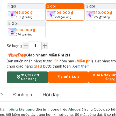
1 gói
2 gói
3 gói
65.000 ₫
109.000 ₫
140.000 ₫
309 ₫
/
miếng
259 ₫
/
miếng
222 ₫
/
miếng
5 Gói
290.000 ₫
276 ₫
/
miếng
Số lượng:
Giao Nhanh Miễn Phí 2H
Bạn muốn nhận hàng trước
15h
hôm nay (
Miễn phí
). Đặt hàng t
chọn giao hàng
2H
ở bước thanh toán.
Xem thêm
317/337 CN
MUA NGAY N
GIỎ HÀNG
CART PLUS ICON
Còn hàng
Trễ tặng
D
Đánh giá
Hỏi đáp
 phẩm
bông tẩy trang
đến từ thương hiệu
Alucos
(Trung Quốc), sở hữu
, tiết kiệm nước tẩy trang hơn khi sử dụng. Bề mặt bông dai, ít xơ n