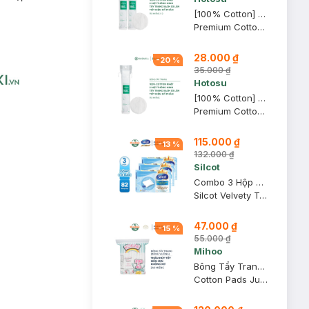
[100% Cotton] Combo 2 Bông Tẩy Trang Hotosu Cao Cấp 150 Miếng
Premium Cotton Pads
28.000 ₫
-
20
%
35.000 ₫
Hotosu
[100% Cotton] Bông Tẩy Trang Hotosu Cao Cấp 150 Miếng
Premium Cotton Pads
115.000 ₫
-
13
%
132.000 ₫
Silcot
Combo 3 Hộp Bông Tẩy Trang Silcot Cơ Bản 82 Miếng
Silcot Velvety Touch Cotton
47.000 ₫
-
15
%
55.000 ₫
Mihoo
Bông Tẩy Trang Mihoo Kokimi Bông Vuông Túi 240 Miếng
Cotton Pads Jumpo Size 200+40