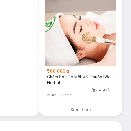
500.000 ₫
Chăm Sóc Da Mặt Với Thuốc Bắc
Herbal
2.4k/tháng
1 lần
|
67 phút
Timer Gray Icon
Xem thêm