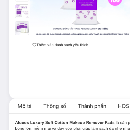
Thêm vào danh sách yêu thích
Mô tả
Thông số
Thành phần
HDS
Alucos Luxury Soft Cotton Makeup Remover Pads
là sản
bông lớn, mềm mại và dày vừa phải giúp làm sạch da nhẹ nhàng