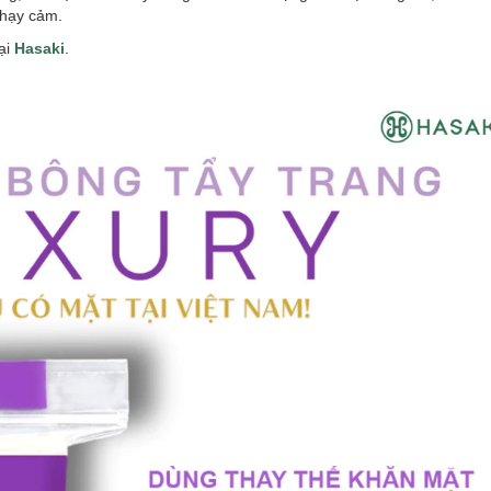
nhạy cảm.
ại
Hasaki
.