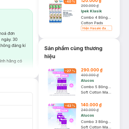
120.000 ₫
-
40
%
200.000 ₫
Ipek Klasik
Combo 4 Bông Tẩy Trang Ipek 150 Miếng
Cotton Pads
Hiện Hasaki đang
bán song song 2
 hoá đơn
mẫu cũ - mới
 ngày. 30
không đăng kí
Sản phẩm cùng thương
hiệu
ính hãng có
290.000 ₫
-
27
%
400.000 ₫
Alucos
Combo 5 Bông Tẩy Trang Alucos Luxury 210 Miếng
Soft Cotton Makeup Remover Pads
140.000 ₫
-
42
%
240.000 ₫
Alucos
Combo 3 Bông Tẩy Trang Alucos Luxury 210 Miếng
Soft Cotton Makeup Remover Pads