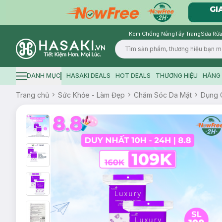
Kem Chống Nắng
Tẩy Trang
Sữa Rửa
Logo
DANH MỤC
HASAKI DEALS
HOT DEALS
THƯƠNG HIỆU
HÀNG 
Hamburger icon
Trang chủ
Sức Khỏe - Làm Đẹp
Chăm Sóc Da Mặt
Dụng 