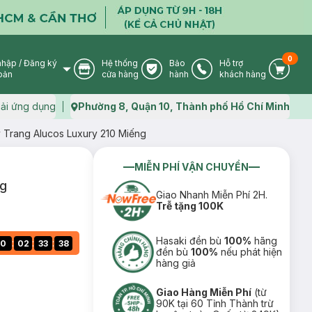
0
nhập
/
Đăng ký
Hệ thống
Bảo
Hỗ trợ
User Icon
Store Icon
Warranty Icon
Phone Icon
Cart I
oản
cửa hàng
hành
khách hàng
ải ứng dụng
Phường 8, Quận 10, Thành phố Hồ Chí Minh
Map icon
 Trang Alucos Luxury 210 Miếng
MIỄN PHÍ VẬN CHUYỂN
ng
Giao Nhanh Miễn Phí 2H.
Trễ tặng 100K
Hasaki đền bù
100%
hãng
:
:
:
0
02
33
37
đền bù
100%
nếu phát hiện
hàng giả
Giao Hàng Miễn Phí
(từ
90K tại 60 Tỉnh Thành trừ