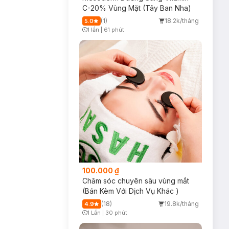
C-20% Vùng Mặt (Tây Ban Nha)
(1)
18.2k/tháng
5.0
1 lần
|
61 phút
Timer Gray Icon
100.000 ₫
Chăm sóc chuyên sâu vùng mắt
(Bán Kèm Với Dịch Vụ Khác )
(18)
19.8k/tháng
4.9
1 Lần
|
30 phút
Timer Gray Icon