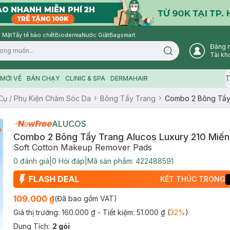
 Mặt
Tẩy tế bào chết
Bioderma
Nước Giặt
Bagsmart
Đăng 
Search icon
Tài kh
T
MỚI VỀ
BÁN CHẠY
CLINIC & SPA
DERMAHAIR
Cụ / Phụ Kiện Chăm Sóc Da
Bông Tẩy Trang
Combo 2 Bông Tẩy
ALUCOS
Combo 2 Bông Tẩy Trang Alucos Luxury 210 Miế
Soft Cotton Makeup Remover Pads
0
đánh giá
|
0
Hỏi đáp
|
Mã sản phẩm:
422488591
KẾT THÚC TRONG
109.000 ₫
(Đã bao gồm VAT)
Giá thị trường:
160.000 ₫
- Tiết kiệm:
51.000 ₫
(
32
%
)
Dung Tích
:
2 gói