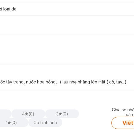
i loại da
xury:
, giúp cầm chắc tay và mang lại cảm giác êm ái khi sử dụng
m số lượng bông và nước tẩy trang khi dùng.
trong quá trình sử dụng.
ết hợp lớp giữa từ bông tự nhiên mềm mại.
để đắp toner hoặc lotion mask.
với làn da nhạy cảm.
Luxury:
ẩy trang, nước hoa hồng,...) lau nhẹ nhàng lên mặt ( cổ, tay...).
Chia sẻ nh
)
4
(
0
)
3
(
0
)
sản
Viết
1
(
0
)
Có hình ảnh