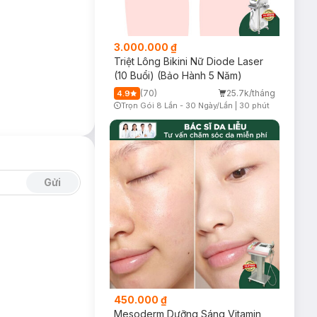
3.000.000 ₫
Triệt Lông Bikini Nữ Diode Laser
(10 Buổi) (Bảo Hành 5 Năm)
(70)
25.7k/tháng
4.9
Trọn Gói 8 Lần - 30 Ngày/Lần
|
30 phút
Timer Gray Icon
Gửi
450.000 ₫
Mesoderm Dưỡng Sáng Vitamin