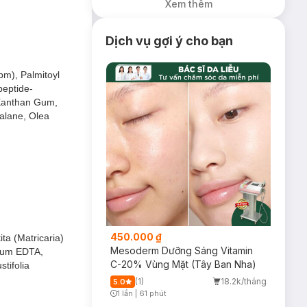
Xem thêm
Nạ Foodaholic
Cấp Ẩm, Phục Hồi
23g (SL có hạn)
Dịch vụ gợi ý cho bạn
pm), Palmitoyl
peptide-
 Xanthan Gum,
ualane, Olea
450.000 ₫
a (Matricaria)
Mesoderm Dưỡng Sáng Vitamin
dium EDTA,
C-20% Vùng Mặt (Tây Ban Nha)
tifolia
(1)
18.2k/tháng
5.0
1 lần
|
61 phút
Timer Gray Icon