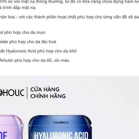
n 30% so với mặt nạ thông thường, từ đó có khả năng chứa đựng hàm l
á trình đắp mặt nạ.
hân loại - với các thành phần hoạt chất phù hợp cho từng vấn đề về d
inol phù hợp cho da mụn
ptide phù hợp cho da lão hoá
uất Hyaluronic Acid phù hợp cho da khô
 Arbutin phù hợp cho da tối, xỉn màu