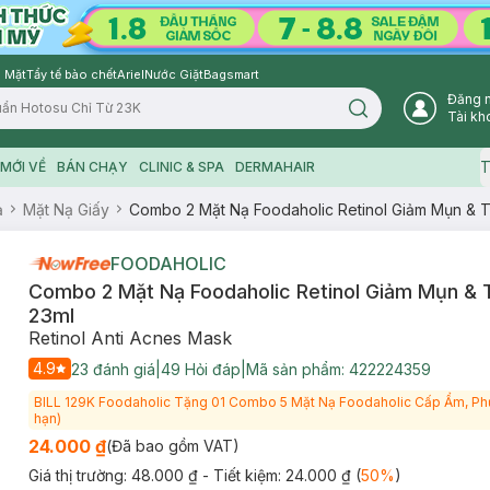
 Mặt
Tẩy tế bào chết
Ariel
Nước Giặt
Bagsmart
Đăng 
Search icon
Tài kh
T
MỚI VỀ
BÁN CHẠY
CLINIC & SPA
DERMAHAIR
ạ
Mặt Nạ Giấy
Combo 2 Mặt Nạ Foodaholic Retinol Giảm Mụn & T
FOODAHOLIC
Combo 2 Mặt Nạ Foodaholic Retinol Giảm Mụn & 
23ml
Retinol Anti Acnes Mask
4.9
23
đánh giá
|
49
Hỏi đáp
|
Mã sản phẩm:
422224359
BILL 129K Foodaholic Tặng 01 Combo 5 Mặt Nạ Foodaholic Cấp Ẩm, Phụ
hạn)
24.000 ₫
(Đã bao gồm VAT)
Giá thị trường:
48.000 ₫
- Tiết kiệm:
24.000 ₫
(
50
%
)