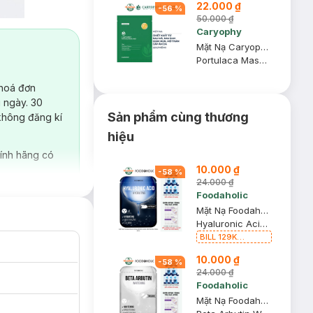
22.000 ₫
-
56
%
50.000 ₫
Caryophy
Mặt Nạ Caryophy Làm Giảm Mụn, Thâm & Dưỡng Ẩm Da 22g
Portulaca Mask Sheet 3in1
 hoá đơn
 ngày. 30
Sản phẩm cùng thương
không đăng kí
hiệu
ính hãng có
10.000 ₫
-
58
%
24.000 ₫
Foodaholic
Mặt Nạ Foodaholic Hyaluronic Acid Cấp Ẩm Đa Tầng 23ml
Hyaluronic Acid Hydrating Mask
BILL 129K
Foodaholic Tặng
10.000 ₫
01 Combo 5 Mặt
-
58
%
Nạ Foodaholic
24.000 ₫
Cấp Ẩm, Phục Hồi
Foodaholic
23g (SL có hạn)
Mặt Nạ Foodaholic Arbutin Dưỡng Sáng & Làm Đều Màu Da 23ml