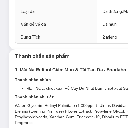
Loại da
Da thường/Mọ
Vấn đề về da
Da mụn
Dung Tích
2 miếng
Thành phần sản phẩm
Ưu thế nổi bật của
Mặt Nạ Tinh Chất Foodaholic Pr
Chất mask được dệt bằng sợi cotton nguyên chất, mềm 
1. Mặt Nạ Retinol Giảm Mụn & Tái Tạo Da - Foodahol
Chứa nhiều thành phần dưỡng ẩm, cân bằng độ pH trên 
Thành phần chính:
Dịu nhẹ thích hợp cho mọi làn da, ngay cả da nhạy cảm
RETINOL, chiết xuất Rễ Cây Du Nhật Bản, chiết xuất Sắn
1. Mặt Nạ Retinol Giảm Mụn & Tái Tạo Da
Food
Thành phần chi tiết:
Mặt Nạ Foodaholic Retinol Anti Acnes Mask
với thành phần
Water, Glycerin, Retinyl Palmitate (1,000ppm), Ulmus Davidian
Nhật Bản, Sắn Dây, Thông Lá Dài, Hoa Anh Thảo Chiều,... giúp
Biennis (Evening Primrose) Flower Extract, Propylene Glycol
an toàn được nghiên cứu bởi chuyên gia da liễu Hàn Quốc, kh
Ethylhexylglycerin, Xanthan Gum, Trideceth-10, Disodium EDTA,
Fragrance.