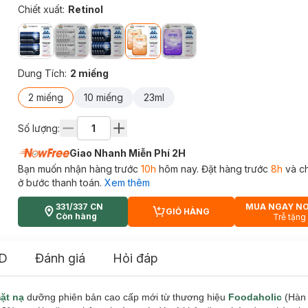
Chiết xuất
:
Retinol
Dung Tích
:
2 miếng
2 miếng
10 miếng
23ml
Số lượng:
Giao Nhanh Miễn Phí 2H
Bạn muốn nhận hàng trước
10h
hôm nay. Đặt hàng trước
8h
và c
ở bước thanh toán.
Xem thêm
331/337 CN
MUA NGAY N
GIỎ HÀNG
CART PLUS ICON
Còn hàng
Trễ tặng
D
Đánh giá
Hỏi đáp
ặt nạ
dưỡng phiên bản cao cấp mới từ thương hiệu
Foodaholic
(Hàn 