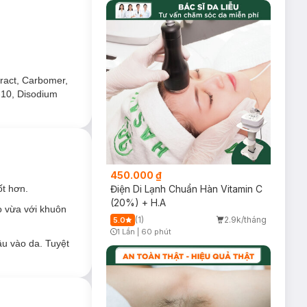
huyên sâu như
u quả. Công thức
tract, Carbomer,
-10, Disodium
450.000 ₫
Điện Di Lạnh Chuẩn Hàn Vitamin C
ốt hơn.
(20%) + H.A
o vừa với khuôn
(1)
2.9k/tháng
5.0
1 Lần
|
60 phút
Timer Gray Icon
u vào da. Tuyệt