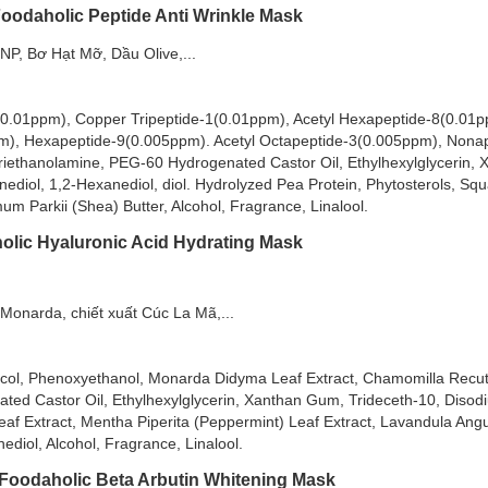
Foodaholic Peptide Anti Wrinkle Mask
P, Bơ Hạt Mỡ, Dầu Olive,...
 với loại da nào?
-1(0.01ppm), Copper Tripeptide-1(0.01ppm), Acetyl Hexapeptide-8(0.01p
m), Hexapeptide-9(0.005ppm). Acetyl Octapeptide-3(0.005ppm), Nona
 Acnes Mask:
riethanolamine, PEG-60 Hydrogenated Castor Oil, Ethylhexylglycerin,
ediol, 1,2-Hexanediol, diol. Hydrolyzed Pea Protein, Phytosterols, Sq
um Parkii (Shea) Butter, Alcohol, Fragrance, Linalool.
olic Hyaluronic Acid Hydrating Mask
Acnes Mask:
onarda, chiết xuất Cúc La Mã,...
i.
col, Phenoxyethanol, Monarda Didyma Leaf Extract, Chamomilla Recutit
 màu và thâm sau mụn.
ted Castor Oil, Ethylhexylglycerin, Xanthan Gum, Trideceth-10, Diso
af Extract, Mentha Piperita (Peppermint) Leaf Extract, Lavandula Angus
ho da săn chắc.
ediol, Alcohol, Fragrance, Linalool.
ịn.
Foodaholic Beta Arbutin Whitening Mask