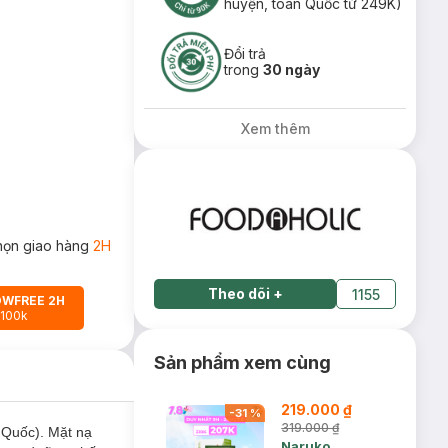
huyện, toàn Quốc từ 249K)
Đổi trả
trong
30 ngày
Xem thêm
họn giao hàng
2H
Theo dõi
+
1155
OWFREE 2H
 100k
Sản phẩm xem cùng
219.000 ₫
-
31
%
319.000 ₫
Quốc). Mặt nạ
Naruko