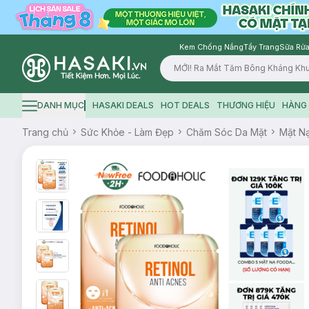
Kem Chống Nắng
Tẩy Trang
Sữa Rửa
Logo
DANH MỤC
HASAKI DEALS
HOT DEALS
THƯƠNG HIỆU
HÀNG 
Hamburger icon
Trang chủ
Sức Khỏe - Làm Đẹp
Chăm Sóc Da Mặt
Mặt N