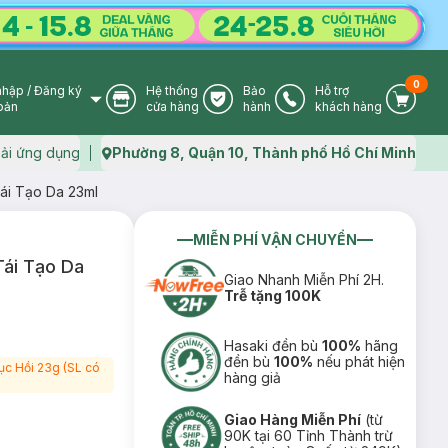
0
nhập
/
Đăng ký
Hệ thống
Bảo
Hỗ trợ
User Icon
Store Icon
Warranty Icon
Phone Icon
Cart I
oản
cửa hàng
hành
khách hàng
ải ứng dụng
Phường 8, Quận 10, Thành phố Hồ Chí Minh
Map icon
ái Tạo Da 23ml
MIỄN PHÍ VẬN CHUYỂN
Tái Tạo Da
Giao Nhanh Miễn Phí 2H.
Trễ tặng 100K
Hasaki đền bù
100%
hãng
đền bù
100%
nếu phát hiện
c Hồi 23g (SL có
hàng giả
Giao Hàng Miễn Phí
(từ
90K tại 60 Tỉnh Thành trừ