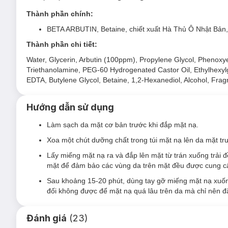
Chứng nhận không kích ứng bởi 10.000 chuyên gia da li
Thành phần chính:
2. Mặt Nạ Peptide Hỗ Trợ Trẻ Hoá & Mờ Nếp 
BETA ARBUTIN, Betaine, chiết xuất Hà Thủ Ô Nhật Bản, c
Mặt Nạ Foodaholic Peptide Anti Wrinkle Mask
với hoạt chấ
Ceramide NP, Bơ Hạt Mỡ, Dầu Olive,...giúp hỗ trợ phục hồi lạ
Thành phần chi tiết:
an toàn được nghiên cứu bởi chuyên gia da liễu Hàn Quốc, kh
Water, Glycerin, Arbutin (100ppm), Propylene Glycol, Phenoxy
Triethanolamine, PEG-60 Hydrogenated Castor Oil, Ethylhexylg
EDTA, Butylene Glycol, Betaine, 1,2-Hexanediol, Alcohol, Frag
Hướng dẫn sử dụng
Mặt Nạ Foodaholic Peptide Anti Wrinkle Mask phù hợ
Làm sạch da mặt cơ bản trước khi đắp mặt nạ.
Sản phẩm phù hợp cho mọi loại da, đặc biệt là da khô.
Xoa một chút dưỡng chất trong túi mặt nạ lên da mặt t
Đối tượng sử dụng Mặt Nạ Foodaholic Peptide Anti 
Lấy miếng mặt nạ ra và đắp lên mặt từ trán xuống trải
mặt để đảm bảo các vùng da trên mặt đều được cung c
Da
lão hoá - nếp nhăn
, da kém săn chắc.
Sau khoảng 15-20 phút, dùng tay gỡ miếng mặt nạ xuốn
Da khô thiếu độ ẩm, thô ráp và dễ bong tróc.
đối không được để mặt nạ quá lâu trên da mà chỉ nên đ
Ưu thế nổi bật của Mặt Nạ Foodaholic Peptide Anti 
Đánh giá
(
23
)
Dưỡng ẩm sâu, giảm tình trạng khô da, bong tróc.