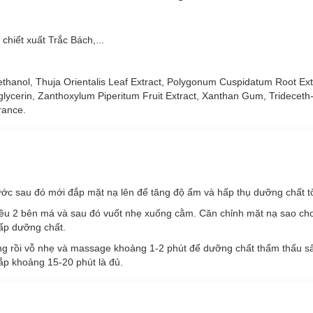
ễu.
Nhăn
Foodaholic Peptide Anti Wrinkle Mask
hiết xuất Trắc Bách,...
t nổi bật là 9 loại PEPTIDE, kết hợp cùng các thành phần dưỡng ẩm c
i độ săn chắc và căng mịn cho làn da, đồng thời ngăn ngừa lão hoá hiệ
ông gây kích ứng đối với làn da nhạy cảm.
ethanol, Thuja Orientalis Leaf Extract, Polygonum Cuspidatum Root Ex
lycerin, Zanthoxylum Piperitum Fruit Extract, Xanthan Gum, Trideceth
rance.
p với loại da nào?
rước sau đó mới đắp mặt nạ lên để tăng độ ẩm và hấp thụ dưỡng chất t
Wrinkle Mask:
 đều 2 bên má và sau đó vuốt nhẹ xuống cằm. Căn chỉnh mặt nạ sao ch
ấp dưỡng chất.
g rồi vỗ nhẹ và massage khoảng 1-2 phút để dưỡng chất thẩm thấu sâ
ắp khoảng 15-20 phút là đủ.
Wrinkle Mask: