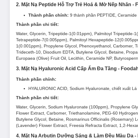
2. Mặt Nạ Peptide Hỗ Trợ Trẻ Hoá & Mờ Nếp Nhăn - 
Thành phần chính:
9 thành phần PEPTIDE, Ceramide N
Mặt Nạ Foodaholic Retinol Anti Acnes Mask phù hợp
Thành phần chi tiết:
Sản phẩm phù hợp cho mọi loại da.
Water, Glycerin, Tripeptide-1(0.01ppm), Palmitoyl Tripeptide
Tetrapeptide-7(0.005ppm), Palmitoyl Hexapeptide-12(0.005pp
Đối tượng sử dụng Mặt Nạ Foodaholic Retinol Anti
1(0.001ppm), Propylene Glycol, Phenoxyethanol, Carbomer, T
Trideceth-10, Disodium EDTA, Butylene Glycol, Betaine, Propan
Dầu thừa - lỗ chân lông to
Europaea (Olive) Fruit Oil, Lecithin, Ceramide NP, Butyrosperm
Mụn
hoặc dễ nổi mụn, lỗ chân lông bít tắc
3. Mặt Nạ Hyaluronic Acid Cấp Ẩm Đa Tầng - Foodah
Lão hoá - nếp nhăn
Thành phần chính:
Ưu thế nổi bật của Mặt Nạ Foodaholic Retinol Anti 
HYALURONIC ACID, Sodium Hyaluronate, chiết xuất Lá M
Hỗ trợ làm trẻ hoá và tái tạo làn da.
Thành phần chi tiết:
Giảm viêm, giảm mụn và ngăn ngừa hình thành mụn mớ
Water, Glycerin, Sodium Hyaluronate (100ppm), Propylene Gly
Làm sáng da, mờ đốm nâu, cải thiện tình trạng da sạm
Flower Extract, Carbomer, Triethanolamine, PEG-60 Hydrogena
Butylene Glycol, Betaine, Rosmarinus Officinalis (Rosemary) Le
Chống oxy hoá, kích thích tăng sinh collagen tự nhiên c
(Lavender) Flower Extract, Freesia Refracta Extract, 1,2-Hexan
Cấp ẩm chuyên sâu cho làn da luôn căng mọng, mềm m
4. Mặt Nạ Arbutin Dưỡng Sáng & Làm Đều Màu Da - 