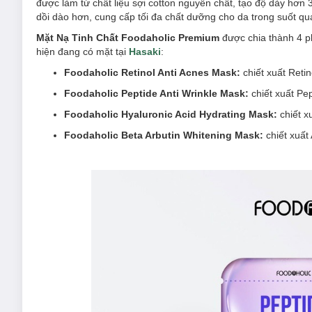
được làm từ chất liệu sợi cotton nguyên chất, tạo độ dày hơ
dồi dào hơn, cung cấp tối đa chất dưỡng cho da trong suốt qu
Mặt Nạ Tinh Chất Foodaholic Premium
được chia thành 4 p
hiện đang có mặt tại
Hasaki
:
Foodaholic Retinol Anti Acnes Mask:
chiết xuất Ret
Foodaholic Peptide Anti Wrinkle Mask:
chiết xuất Pe
Foodaholic Hyaluronic Acid Hydrating Mask:
chiết x
Foodaholic Beta Arbutin Whitening Mask:
chiết xuất