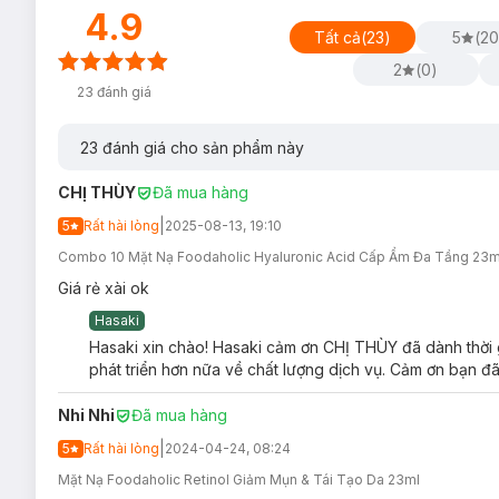
Tái tạo và làm trẻ hoá làn da, giúp da săn chắc và căng 
4.9
Tất cả
(
23
)
5
(
20
Kích thích sản sinh collagen giúp giảm vết nhăn, hỗ trợ
2
(
0
)
Làm dịu và giảm kích ứng da, hỗ trợ phục hồi làn da nh
23
đánh giá
3. Mặt Nạ Hyaluronic Acid Cấp Ẩm Đa Tầng
Fo
Mặt Nạ Foodaholic Hyaluronic Acid Hydrating Mask
với th
23
đánh giá cho sản phẩm này
Cúc La Mã,... giúp cấp nước, dưỡng ẩm lý tưởng dành cho mọi
gây kích ứng đối với làn da nhạy cảm.
CHỊ THÙY
Đã mua hàng
|
5
Rất hài lòng
2025-08-13, 19:10
Combo 10 Mặt Nạ Foodaholic Hyaluronic Acid Cấp Ẩm Đa Tầng 23m
Giá rẻ xài ok
Hasaki
Mặt Nạ Foodaholic Hyaluronic Acid Hydrating Mask 
Hasaki xin chào! Hasaki cảm ơn CHỊ THÙY đã dành thời g
Sản phẩm phù hợp cho mọi loại da, đặc biệt là da khô.
phát triển hơn nữa về chất lượng dịch vụ. Cảm ơn bạn đã
Đối tượng sử dụng Mặt Nạ Foodaholic Hyaluronic A
Nhi Nhi
Đã mua hàng
Da khô,
thiếu ẩm - thiếu nước
.
|
5
Rất hài lòng
2024-04-24, 08:24
Ưu thế nổi bật của Mặt Nạ Foodaholic Hyaluronic Ac
Mặt Nạ Foodaholic Retinol Giảm Mụn & Tái Tạo Da 23ml