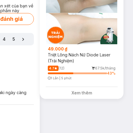
ận xét của bạn về
 phẩm này
 đánh giá
rda, chiết xuất
4
5
Hàn Quốc, không
49.000 ₫
Triệt Lông Nách Nữ Diode Laser
(Trải Nghiệm)
(12)
67.5k/tháng
4.7
43
%
1 Lần
|
5 phút
Timer Gray Icon
saki ngày càng
Xem thêm