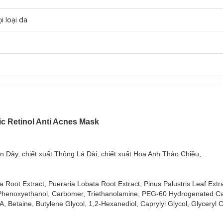
i loại da
emium
:
mịn và giúp dưỡng chất thẩm thấu sâu vào da.
ic Retinol Anti Acnes Mask
da để nuôi dưỡng làn da mềm mịn, tránh khô ráp sau khi tẩy trang, d
 nhất.
 Dây, chiết xuất Thông Lá Dài, chiết xuất Hoa Anh Thảo Chiều,...
aholic Retinol Anti Acnes Mask
 hoạt chất nổi bật là RETINOL, kết hợp cùng các chiết xuất thiên nhi
a Root Extract, Pueraria Lobata Root Extract, Pinus Palustris Leaf Ext
 hỗ trợ làm giảm viêm, giảm mụn và tái tạo da lý tưởng dành cho mọi 
, Phenoxyethanol, Carbomer, Triethanolamine, PEG-60 Hydrogenated Cas
ông gây kích ứng đối với làn da nhạy cảm.
 Betaine, Butylene Glycol, 1,2-Hexanediol, Caprylyl Glycol, Glyceryl C